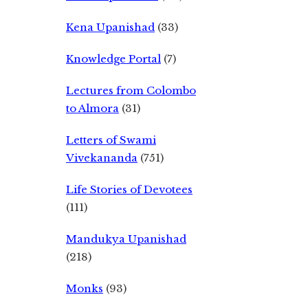
Kena Upanishad
(33)
Knowledge Portal
(7)
Lectures from Colombo
to Almora
(31)
Letters of Swami
Vivekananda
(751)
Life Stories of Devotees
(111)
Mandukya Upanishad
(218)
Monks
(93)