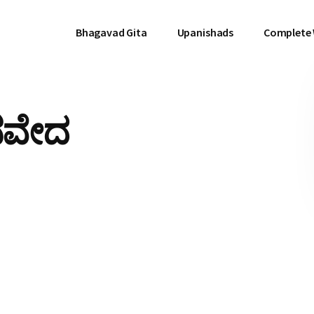
Bhagavad Gita
Upanishads
Complete
ಚನವೇದ