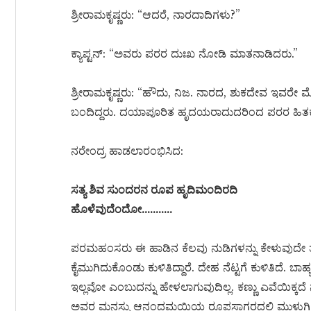
ಶ್ರೀರಾಮಕೃಷ್ಣರು: “ಆದರೆ, ನಾರದಾದಿಗಳು?”
ಕ್ಯಾಪ್ಟನ್: “ಅವರು ಪರರ ದುಃಖ ನೋಡಿ ಮಾತನಾಡಿದರು.”
ಶ್ರೀರಾಮಕೃಷ್ಣರು: “ಹೌದು, ನಿಜ. ನಾರದ, ಶುಕದೇವ ಇವರೇ
ಬಂದಿದ್ದರು. ದಯಾಪೂರಿತ ಹೃದಯರಾದುದರಿಂದ ಪರರ ಹಿತಕ್
ನರೇಂದ್ರ ಹಾಡಲಾರಂಭಿಸಿದ:
ಸತ್ಯ ಶಿವ ಸುಂದರನ ರೂಪ ಹೃದಿಮಂದಿರದಿ
ಹೊಳೆವುದೆಂದೋ………..
ಪರಮಹಂಸರು ಈ ಹಾಡಿನ ಕೆಲವು ನುಡಿಗಳನ್ನು ಕೇಳುವುದೇ ತಡ, 
ಕೈಮುಗಿದುಕೊಂಡು ಕುಳಿತಿದ್ದಾರೆ. ದೇಹ ನೆಟ್ಟಗೆ ಕುಳಿತಿದೆ. ಬಾಹ್ಯ
ಇಲ್ಲವೋ ಎಂಬುದನ್ನು ಹೇಳಲಾಗುವುದಿಲ್ಲ. ಕಣ್ಣು ಎವೆಯಿಕ್ಕದೆ ನೋ
ಅವರ ಮನಸ್ಸು ಆನಂದಮಯಿಯ ರೂಪಸಾಗರದಲ್ಲಿ ಮುಳುಗಿ 