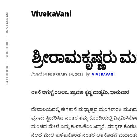
Additional
Skip
Skip
VivekaVani
to
to
menu
INSTAGRAM
main
primary
Voice
content
sidebar
of
Vivekananda
YOUTUBE
ಶ್ರೀರಾಮಕೃಷ್ಣರು ಮತ
FACEBOOK
Posted on
FEBRUARY 24, 2015
by
VIVEKAVANI
೧೯ನೆ ಆಗಸ್ಟ್ ೧೮೮೩, ಶ್ರಾವಣ ಕೃಷ್ಣ ಪಾಡ್ಯಮಿ, ಭಾನುವಾರ
ದೇವಾಲಯದಲ್ಲಿ ಈಗತಾನೆ ಮಧ್ಯಾಹ್ನದ ಮಂಗಳಾರತಿ ಮುಗಿದು
ಪ್ರಸಾದ ಸ್ವೀಕರಿಸಿದ ನಂತರ ತಮ್ಮ ಕೊಠಡಿಯಲ್ಲಿ ವಿಶ್ರಮಿಸಿಕೊಳ್ಳುತ್
ಮಂಚದ ಮೇಲೆ ಎದ್ದು ಕುಳಿತುಕೊಂಡಿದ್ದಾರೆ. ಮಾಸ್ಟರ್ ಕೊಠಡಿ
ನೆಲದ ಮೇಲೆ ಕುಳಿತುಕೊಂಡ ನಂತರ ಆತನೊಡನೆ ವೇದಾಂತದ ಸ