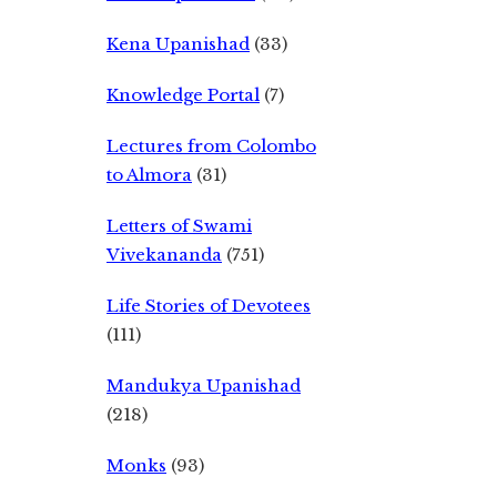
Kena Upanishad
(33)
Knowledge Portal
(7)
Lectures from Colombo
to Almora
(31)
Letters of Swami
Vivekananda
(751)
Life Stories of Devotees
(111)
Mandukya Upanishad
(218)
Monks
(93)