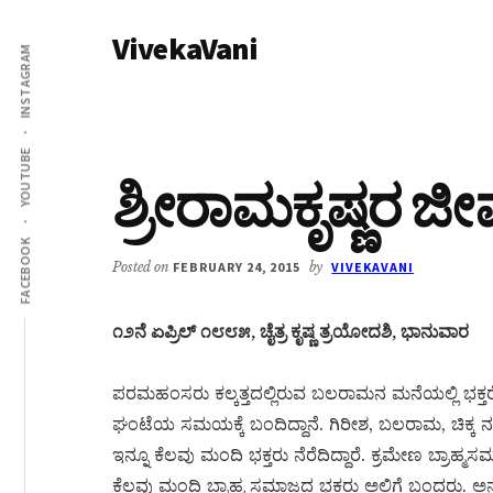
Additional
Skip
Skip
VivekaVani
to
to
menu
INSTAGRAM
main
primary
Voice
content
sidebar
of
Vivekananda
YOUTUBE
ಶ್ರೀರಾಮಕೃಷ್ಣರ ಜೀ
FACEBOOK
Posted on
FEBRUARY 24, 2015
by
VIVEKAVANI
೧೨ನೆ ಏಪ್ರಿಲ್ ೧೮೮೫, ಚೈತ್ರ ಕೃಷ್ಣ ತ್ರಯೋದಶಿ, ಭಾನುವಾರ
ಪರಮಹಂಸರು ಕಲ್ಕತ್ತದಲ್ಲಿರುವ ಬಲರಾಮನ ಮನೆಯಲ್ಲಿ ಭಕ್ತರೊಡನ
ಘಂಟೆಯ ಸಮಯಕ್ಕೆ ಬಂದಿದ್ದಾನೆ. ಗಿರೀಶ, ಬಲರಾಮ, ಚಿಕ್ಕ ನರ
ಇನ್ನೂ ಕೆಲವು ಮಂದಿ ಭಕ್ತರು ನೆರೆದಿದ್ದಾರೆ. ಕ್ರಮೇಣ ಬ್ರಾ
ಕೆಲವು ಮಂದಿ ಬ್ರಾಹ್ಮ ಸಮಾಜದ ಭಕ್ತರು ಅಲ್ಲಿಗೆ ಬಂದರು. 