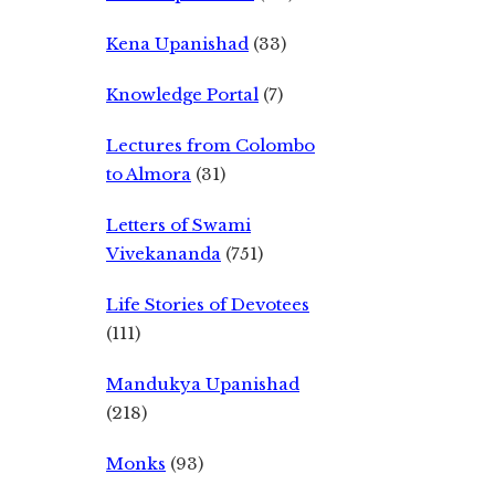
Kena Upanishad
(33)
Knowledge Portal
(7)
Lectures from Colombo
to Almora
(31)
Letters of Swami
Vivekananda
(751)
Life Stories of Devotees
(111)
Mandukya Upanishad
(218)
Monks
(93)