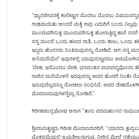
“ಧ್ಯಾನಜೀವನಕ್ಕೆ ಕಾಲಿಟ್ಟಾಗ ಮೊದಲು ಮೊದಲು ವಿಷಯವಸ್ತುಗಳ
ಗಾಢವಾಯಿತು ಅಂದರೆ ಮತ್ತೆ ಅವು ಎದುರಿಗೆ ಬಂದು ನಿಲ್ಲವು; -ಎ
ಮುಂದುವರಿಸುತ್ತ ಮುಂದುವರಿಸುತ್ತ ಹೋಗುತ್ತಿದ್ದ ಹಾಗೆ ನನಗೆ 
ನನ್ನ ಮುಂದೆ ಒಂದು ಹಣದ ರಾಶಿ, ಒಂದು ಶಾಲು, ಒಂದು ತಟ್ಟೆ 
ಇಬ್ಬರು ಹೆಂಗಸರು ನಿಂತಿರುವುದನ್ನು ನೋಡಿದೆ. ಆಗ ನನ್ನ ಮನಸ್
ಆಸೆಯಿದೆಯೇ? ಇವುಗಳಲ್ಲಿ ಯಾವುದನ್ನಾದರೂ ಅನುಭೋಗಿಸಬೇ
‘ಬೇಡ, ಇದೊಂದೂ ಬೇಡ. ಭಗವಂತನ ಪಾದಪದ್ಮವೊಂದು ಹೊ
ಗಾಜಿನ ಮನೆಯೊಳಗೆ ಇರವುದನ್ನು ಅದರ ಹೊರಗೆ ನಿಂತೇ ನ
ಇರುವುದೆಲ್ಲವನ್ನೂ ನೋಡಲಾ ರಂಭಿಸಿದೆ. ಅವರ ದೇಹದೊಳಗಿರು
ಮೊದಲಾದುವುಗಳನ್ನೆಲ್ಲಾ ನೋಡಿದೆ.”
ಗಿರೀಶಚಂದ್ರಘೋಷ ಆಗಾಗ “ತಾನು ಪರಮಹಂಸರ ನಾಮಬಲದಿಂದ
ಶ್ರೀರಾಮಕೃಷ್ಣರು ಗಿರೀಶ ಮೊದಲಾದವರಿಗೆ: “ಯಾರದು ಕ್ಷುದ್
ಮೊಕದ್ದಮೆಯಲ್ಲಿ ಜಯಶೀಲನಾಗುವ, ನೀರಿನ ಮೇಲೆ ನಡೆಯುವ ಇ