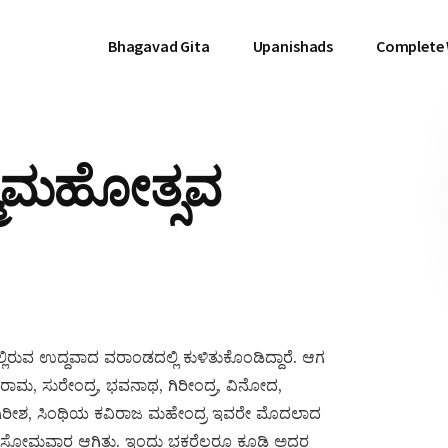
Bhagavad Gita
Upanishads
Complete
ನ್ಮಮಹೋತ್ಸವ
್ಲಿರುವ ಉದ್ದವಾದ ವರಾಂಡದಲ್ಲಿ ಕುಳಿತುಕೊಂಡಿದ್ದಾರೆ. ಆಗ
ಾಮ, ಸುರೇಂದ್ರ, ಭವನಾಥ, ಗಿರೀಂದ್ರ, ವಿನೋದ,
ಗಿರೀಶ, ಸಿಂಥಿಯ ಕವಿರಾಜ ಮಹೇಂದ್ರ ಇವರೇ ಮೊದಲಾದ
ದಿನ ಸೋಮವಾರ ಆಗಿತ್ತು. ಇಂದು ಭಕ್ತರೆಲ್ಲರೂ ಕೂಡಿ ಅದರ