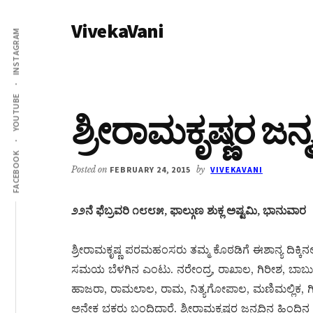
Additional
Skip
Skip
VivekaVani
to
to
menu
INSTAGRAM
main
primary
Voice
content
sidebar
of
Vivekananda
YOUTUBE
ಶ್ರೀರಾಮಕೃಷ್ಣರ ಜ
FACEBOOK
Posted on
FEBRUARY 24, 2015
by
VIVEKAVANI
೨೨ನೆ ಫೆಬ್ರವರಿ ೧೮೮೫, ಫಾಲ್ಗುಣ ಶುಕ್ಲ ಅಷ್ಟಮಿ, ಭಾನುವಾರ
ಶ್ರೀರಾಮಕೃಷ್ಣ ಪರಮಹಂಸರು ತಮ್ಮ ಕೊಠಡಿಗೆ ಈಶಾನ್ಯ ದಿಕ್ಕಿನಲ
ಸಮಯ ಬೆಳಗಿನ ಎಂಟು. ನರೇಂದ್ರ, ರಾಖಾಲ, ಗಿರೀಶ, ಬಾಬುರ
ಹಾಜರಾ, ರಾಮಲಾಲ, ರಾಮ, ನಿತ್ಯಗೋಪಾಲ, ಮಣಿಮಲ್ಲಿಕ, 
ಅನೇಕ ಭಕ್ತರು ಬಂದಿದ್ದಾರೆ. ಶ್ರೀರಾಮಕೃಷ್ಣರ ಜನ್ಮದಿನ ಹಿಂ