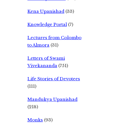
Kena Upanishad
(33)
Knowledge Portal
(7)
Lectures from Colombo
to Almora
(31)
Letters of Swami
Vivekananda
(751)
Life Stories of Devotees
(111)
Mandukya Upanishad
(218)
Monks
(93)