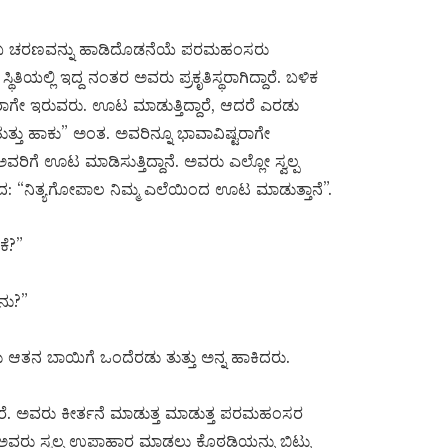
ಎಂಬ ಚರಣವನ್ನು ಹಾಡಿದೊಡನೆಯೆ ಪರಮಹಂಸರು
ಥಿತಿಯಲ್ಲಿ ಇದ್ದ ನಂತರ ಅವರು ಪ್ರಕೃತಿಸ್ಥರಾಗಿದ್ದಾರೆ. ಬಳಿಕ
ರಾಗೇ ಇರುವರು. ಊಟ ಮಾಡುತ್ತಿದ್ದಾರೆ, ಆದರೆ ಎರಡು
ತ್ತು ಹಾಕು” ಅಂತ. ಅವರಿನ್ನೂ ಭಾವಾವಿಷ್ಟರಾಗೇ
ಗೆ ಊಟ ಮಾಡಿಸುತ್ತಿದ್ದಾನೆ. ಅವರು ಎಲ್ಲೋ ಸ್ವಲ್ಪ
ನಿತ್ಯಗೋಪಾಲ ನಿಮ್ಮ ಎಲೆಯಿಂದ ಊಟ ಮಾಡುತ್ತಾನೆ”.
ಕೆ?”
ನು?”
ತನ ಬಾಯಿಗೆ ಒಂದೆರಡು ತುತ್ತು ಅನ್ನ ಹಾಕಿದರು.
ದಾರೆ. ಅವರು ಕೀರ್ತನೆ ಮಾಡುತ್ತ ಮಾಡುತ್ತ ಪರಮಹಂಸರ
ಅವರು ಸ್ವಲ್ಪ ಉಪಾಹಾರ ಮಾಡಲು ಕೊಠಡಿಯನ್ನು ಬಿಟ್ಟು