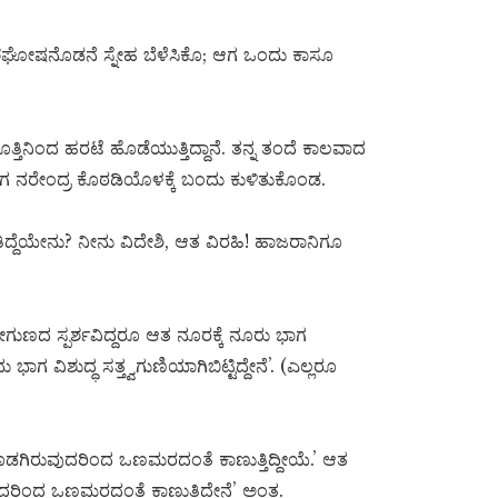
ಶಘೋಷನೊಡನೆ ಸ್ನೇಹ ಬೆಳೆಸಿಕೊ; ಆಗ ಒಂದು ಕಾಸೂ
ಿನಿಂದ ಹರಟೆ ಹೊಡೆಯುತ್ತಿದ್ದಾನೆ. ತನ್ನ ತಂದೆ ಕಾಲವಾದ
. ಈಗ ನರೇಂದ್ರ ಕೊಠಡಿಯೊಳಕ್ಕೆ ಬಂದು ಕುಳಿತುಕೊಂಡ.
ತಿದ್ದೆಯೇನು? ನೀನು ವಿದೇಶಿ, ಆತ ವಿರಹಿ! ಹಾಜರಾನಿಗೂ
ಜೋಗುಣದ ಸ್ಪರ್ಶವಿದ್ದರೂ ಆತ ನೂರಕ್ಕೆ ನೂರು ಭಾಗ
ದು ಭಾಗ ವಿಶುದ್ಧ ಸತ್ತ್ವಗುಣಿಯಾಗಿಬಿಟ್ಟಿದ್ದೇನೆ’. (ಎಲ್ಲರೂ
ತೊಡಗಿರುವುದರಿಂದ ಒಣಮರದಂತೆ ಕಾಣುತ್ತಿದ್ದೀಯೆ.’ ಆತ
ದರಿಂದ ಒಣಮರದಂತೆ ಕಾಣುತ್ತಿದ್ದೇನೆ’ ಅಂತ.