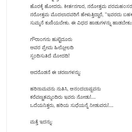
ಹೊರಕ್ಕೆ ಹೋದರು. ಕೀರ್ತನಗಾರ, ನರೋತ್ತಮ ಪರಮಹಂಸರ 
ನರೋತ್ತಮ ಮೊದಲಾದವರಿಗೆ ಹೇಳುತ್ತಿದ್ದಾರೆ, “ಇವರದು ಬಹಳ 
ಸುಮ್ಮನೆ ಕುಣಿಯಬೇಕು. ಈ ವಿಧದ ಹಾಡುಗಳನ್ನು ಹಾಡಬೇಕು
ಗೌರಾಂಗನು ಹುಟ್ಟಿದೂರು
ಅವರ ಪ್ರೇಮ ಹಿಲ್ಲೋಲದಿ
ಸ್ಪಂದಿಸುತಿದೆ ಮೋದದಿ!
ಅದರೊಡನೆ ಈ ಚರಣಗಳನ್ನು:
ಹರಿನಾಮವನು ನುತಿಸಿ, ಆನಂದಬಾಷ್ಪವನು
ಕರೆವಣ್ಣತಮ್ಮಂದಿರು ಇವರು ನೋಡು!….
ಒದೆಯನಿತ್ತರು, ಹರಿಯ ಸುಧೆಯನ್ನೆ ನೀಡುವರು!….
ಮತ್ತೆ ಇದನ್ನು: