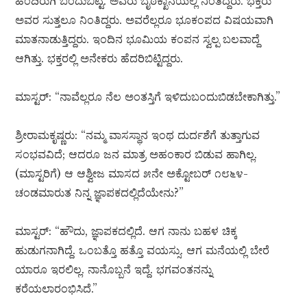
ಹಿಂದಿರುಗಿ ಬಂದುಬಿಟ್ಟ. ಅವರು ಬೈಠಕ್ಖಾನೆಯಲ್ಲಿ ನಿಂತಿದ್ದರು. ಭಕ್ತರು
ಅವರ ಸುತ್ತಲೂ ನಿಂತಿದ್ದರು. ಅವರೆಲ್ಲರೂ ಭೂಕಂಪದ ವಿಷಯವಾಗಿ
ಮಾತನಾಡುತ್ತಿದ್ದರು. ಇಂದಿನ ಭೂಮಿಯ ಕಂಪನ ಸ್ವಲ್ಪ ಬಲವಾದ್ದೆ
ಆಗಿತ್ತು. ಭಕ್ತರಲ್ಲಿ ಅನೇಕರು ಹೆದರಿಬಿಟ್ಟಿದ್ದರು.
ಮಾಸ್ಟರ್: “ನಾವೆಲ್ಲರೂ ನೆಲ ಅಂತಸ್ತಿಗೆ ಇಳಿದುಬಂದುಬಿಡಬೇಕಾಗಿತ್ತು.”
ಶ್ರೀರಾಮಕೃಷ್ಣರು: “ನಮ್ಮ ವಾಸಸ್ಥಾನ ಇಂಥ ದುರ್ದಶೆಗೆ ತುತ್ತಾಗುವ
ಸಂಭವವಿದೆ; ಆದರೂ ಜನ ಮಾತ್ರ ಅಹಂಕಾರ ಬಿಡುವ ಹಾಗಿಲ್ಲ.
(ಮಾಸ್ಟರಿಗೆ) ಆ ಆಶ್ವೀಜ ಮಾಸದ ೫ನೇ ಅಕ್ಟೋಬರ್ ೧೮೬೪-
ಚಂಡಮಾರುತ ನಿನ್ನ ಜ್ಞಾಪಕದಲ್ಲಿದೆಯೇನು?”
ಮಾಸ್ಟರ್: “ಹೌದು, ಜ್ಞಾಪಕದಲ್ಲಿದೆ. ಆಗ ನಾನು ಬಹಳ ಚಿಕ್ಕ
ಹುಡುಗನಾಗಿದ್ದೆ. ಒಂಬತ್ತೊ ಹತ್ತೊ ವಯಸ್ಸು. ಆಗ ಮನೆಯಲ್ಲಿ ಬೇರೆ
ಯಾರೂ ಇರಲಿಲ್ಲ. ನಾನೊಬ್ಬನೆ ಇದ್ದೆ. ಭಗವಂತನನ್ನು
ಕರೆಯಲಾರಂಭಿಸಿದೆ.”