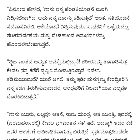
“ವಿನೋದ ಹೇಳಿದ, ‘ನಾನು ನನ್ನ ಹೆಂಡತಿಯೊಡನೆ ಮಲಗಿ
ನಿದ್ರಿಸಬೇಕಾಗಿದೆ. ಅದು ನನ್ನ ಮನಸ್ಸು ಕೆಡಿಸುತ್ತಿದೆ’ ಅಂತ. ಸತಿಯೊಡನೆ
ಸಹವಾಸವಿರಲಿ, ಆಕೆಯೊಡನೆ ನಿದ್ರಿಸುವುದೂ ಸಾಧಕನಿಗೆ ಒಳ್ಳೆಯದಲ್ಲ.
ಶರೀರಘರ್ಷಣೆಯ ಮತ್ತು ದೇಹಶಾಖದ ಅನುಭವಗಳನ್ನು
ಹೊಂದಲೇಬೇಕಾಗುತ್ತದೆ.
“ದ್ವಿಜ ಎಂತಹ ಅದ್ಭುತ ಅವಸ್ಥೆಯಲ್ಲಿದ್ದಾನೆ! ಶರೀರವನ್ನು ತೂಗಾಡಿಸುತ್ತ
ಕೇವಲ ನನ್ನ ಕಡೆಗೆ ದೃಷ್ಟಿಸಿ ನೋಡುತ್ತಿರುತ್ತಾನೆ. ಇದೇನು
ಕಡಿಮೆಯಾದುದೆ? ಯಾರೆ ಆಗಲಿ, ತಮ್ಮ ಇಡೀ ಮನಸ್ಸನ್ನು ಕೇಂದ್ರಿಕರಿಸಿ
ನನ್ನ ಕಡೆಗೆ ತಿರುಗಿಸುವುದಾದರೆ, ಅಂಥವರಿಗೆ ನಿಜವಾಗಿಯೂ ಎಲ್ಲವೂ
ದೊರಕಿಬಿಡುತ್ತದೆ.”
“ನಾನು ಯಾರು, ಎಲ್ಲವೂ ಆತನೆ, ನಾನು ಯಂತ್ರ, ಆತ ಯಂತ್ರಿ, ಇದರಲ್ಲಿ
(ಪರಮಹಂಸರಲ್ಲಿ) ಕೇವಲ ಭಗವಂತನ ಸತ್ ಇದೆ. ಅದಕ್ಕಾಗಿ ಇದರ ಕಡೆ
ಜನರ ಆಕರ್ಷಣೆ ಅಧಿಕಾಧಿಕವಾಗುತ್ತಾ ಬರುತ್ತಿದೆ. ಸ್ಪರ್ಶಮಾತ್ರದಿಂದಲೇ