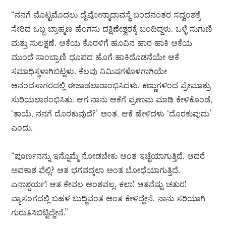
“ನನಗೆ ಮೊಟ್ಟಮೊದಲು ದೈವೋನ್ಮಾದಾವಸ್ಥೆ ಬಂದನಂತರ ಸದ್ವಂಶಕ್ಕೆ
ಸೇರಿದ ಒಬ್ಬ ಬ್ರಾಹ್ಮಣ ಹೆಂಗಸು ದಕ್ಷಿಣೇಶ್ವರಕ್ಕೆ ಬಂದಿದ್ದಳು. ಒಳ್ಳೆ ಸುಗುಣಿ
ಮತ್ತು ಸುಲಕ್ಷಣೆ. ಆಕೆಯ ಕೊರಳಿಗೆ ಹೂವಿನ ಹಾರ ಹಾಕಿ ಆಕೆಯ
ಮುಂದೆ ಸಾಂಬ್ರಾಣಿ ಧೂಪದ ಹೊಗೆ ಹಾಕಿದೊಡನೆಯೇ ಆಕೆ
ಸಮಾಧಿಸ್ಥಳಾಗಿಬಿಟ್ಟಳು. ಕೆಲವು ನಿಮಿಷಗಳೊಳಗಾಗಿಯೇ
ಆನಂದಸಾಗರದಲ್ಲಿ ಈಜಾಡಲಾರಾಂಭಿಸಿದಳು. ಕಣ್ಣುಗಳಿಂದ ಪ್ರೇಮಾಶ್ರು
ಸುರಿಯಲಾರಂಭಿಸಿತು. ಆಗ ನಾನು ಆಕೆಗೆ ಪ್ರಣಾಮ ಮಾಡಿ ಕೇಳಿಕೊಂಡೆ,
‘ತಾಯೆ, ನನಗೆ ದೊರಕುವುದೆ?’ ಅಂತ. ಆಕೆ ಹೇಳಿದಳು ‘ದೊರಕುವುದು’
ಎಂದು.
“ಪೂರ್ಣನನ್ನು ಇನ್ನೊಮ್ಮೆ ನೋಡಬೇಕು ಆಂತ ಇಚ್ಛೆಯಾಗುತ್ತಿದೆ. ಆದರೆ
ಅವಕಾಶ ವೆಲ್ಲಿ? ಆತ ಭಗವದ್ಕಲಾ ಅಂತ ಬೋಧೆಯಾಗುತ್ತಿದೆ.
ಏನಾಶ್ಚರ್ಯ! ಆತ ಕೇವಲ ಅಂಶವಲ್ಲ, ಕಲಾ! ಆತನೆಷ್ಟು ಚತುರ!
ವ್ಯಾಸಂಗದಲ್ಲಿ ಬಹಳ ಬುದ್ಧಿವಂತ ಅಂತ ಕೇಳಿದ್ದೇನೆ. ನಾನು ಸರಿಯಾಗಿ
ಗುರುತಿಸಿಬಿಟ್ಟಿದ್ದೇನೆ.”