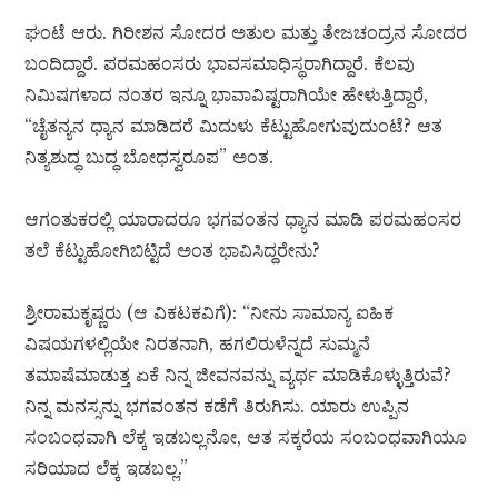
ಘಂಟೆ ಆರು. ಗಿರೀಶನ ಸೋದರ ಅತುಲ ಮತ್ತು ತೇಜಚಂದ್ರನ ಸೋದರ
ಬಂದಿದ್ದಾರೆ. ಪರಮಹಂಸರು ಭಾವಸಮಾಧಿಸ್ಥರಾಗಿದ್ದಾರೆ. ಕೆಲವು
ನಿಮಿಷಗಳಾದ ನಂತರ ಇನ್ನೂ ಭಾವಾವಿಷ್ಟರಾಗಿಯೇ ಹೇಳುತ್ತಿದ್ದಾರೆ,
“ಚೈತನ್ಯನ ಧ್ಯಾನ ಮಾಡಿದರೆ ಮಿದುಳು ಕೆಟ್ಟುಹೋಗುವುದುಂಟೆ? ಆತ
ನಿತ್ಯಶುದ್ಧ ಬುದ್ಧ ಬೋಧಸ್ವರೂಪ” ಅಂತ.
ಆಗಂತುಕರಲ್ಲಿ ಯಾರಾದರೂ ಭಗವಂತನ ಧ್ಯಾನ ಮಾಡಿ ಪರಮಹಂಸರ
ತಲೆ ಕೆಟ್ಟುಹೋಗಿಬಿಟ್ಟಿದೆ ಅಂತ ಭಾವಿಸಿದ್ದರೇನು?
ಶ್ರೀರಾಮಕೃಷ್ಣರು (ಆ ವಿಕಟಕವಿಗೆ): “ನೀನು ಸಾಮಾನ್ಯ ಐಹಿಕ
ವಿಷಯಗಳಲ್ಲಿಯೇ ನಿರತನಾಗಿ, ಹಗಲಿರುಳೆನ್ನದೆ ಸುಮ್ಮನೆ
ತಮಾಷೆಮಾಡುತ್ತ ಏಕೆ ನಿನ್ನ ಜೀವನವನ್ನು ವ್ಯರ್ಥ ಮಾಡಿಕೊಳ್ಳುತ್ತಿರುವೆ?
ನಿನ್ನ ಮನಸ್ಸನ್ನು ಭಗವಂತನ ಕಡೆಗೆ ತಿರುಗಿಸು. ಯಾರು ಉಪ್ಪಿನ
ಸಂಬಂಧವಾಗಿ ಲೆಕ್ಕ ಇಡಬಲ್ಲನೋ, ಆತ ಸಕ್ಕರೆಯ ಸಂಬಂಧವಾಗಿಯೂ
ಸರಿಯಾದ ಲೆಕ್ಕ ಇಡಬಲ್ಲ.”