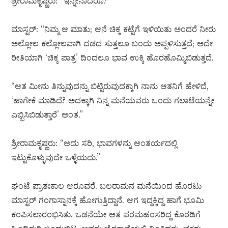
ಶ್ರೀರಾಮಕೃಷ್ಣರು: “ಇನ್ನೇನಾದರೂ?”
ಮಾಸ್ಟರ್: “ನಿಮ್ಮ ಆ ಮಾತು; ಆನೆ ಚಿಕ್ಕ ಕಟ್ಟೆಗೆ ಇಳಿಯಿತು ಅಂದರೆ ನೀರು
ಅಲ್ಲೋಲ ಕಲ್ಲೋಲವಾಗಿ ದಡದ ಸುತ್ತಲೂ ಬಂದು ಅಪ್ಪಳಿಸುತ್ತದೆ; ಅದೇ
ರೀತಿಯಾಗಿ ‘ಚಿಕ್ಕ ಪಾತ್ರ’ ದಿಂದಲೂ ಭಾವ ಉಕ್ಕಿ ಹೊರಹೊಮ್ಮಿಬಿಡುತ್ತದೆ.
“ಆತ ಮೀನು ತಿನ್ನುವುದನ್ನು ಬಿಟ್ಟಿರುವುದಕ್ಕಾಗಿ ನಾನು ಆತನಿಗೆ ಹೇಳಿದೆ,
‘ಹಾಗೇಕೆ ಮಾಡಿದೆ? ಅದಕ್ಕಾಗಿ ನಿನ್ನ ಮನೆಯವರು ಒಂದು ಗಲಾಟೆಯನ್ನೇ
ಎಬ್ಬಿಸಿಬಿಡುತ್ತಾರೆ’ ಅಂತ.”
ಶ್ರೀರಾಮಕೃಷ್ಣರು: “ಅದು ಸರಿ, ಭಾವಗಳನ್ನು ಆಂತರ್ಯದಲ್ಲಿ
ಇಟ್ಟುಕೊಳ್ಳುವುದೇ ಒಳ್ಳೆಯದು.”
ಘಂಟೆ ಪ್ರಾತಃಕಾಲ ಆರೂವರೆ. ಬಲರಾಮನ ಮನೆಯಿಂದ ಹೊರಟು
ಮಾಸ್ಟರ್ ಗಂಗಾಸ್ನಾನಕ್ಕೆ ಹೋಗುತ್ತಿದ್ದಾನೆ. ಆಗ ಇದ್ದಕ್ಕಿದ್ದ ಹಾಗೆ ಭೂಮಿ
ಕಂಪಿಸಲಾರಂಭಿಸಿತು. ಒಡನೆಯೇ ಆತ ಪರಮಹಂಸರಿದ್ದ ಕೊಠಡಿಗೆ