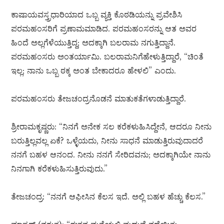
ಕಾಷಾಯವಸ್ತ್ರಧಾರಿಯಾದ ಒಬ್ಬ ವ್ಯಕ್ತಿ ಕೊಠಡಿಯನ್ನು ಪ್ರವೇಶಿಸಿ
ಪರಮಹಂಸರಿಗೆ ಪ್ರಣಾಮಮಾಡಿದ. ಪರಮಹಂಸರನ್ನು ಆತ ಅವರ
ಹಿಂದೆ ಅಲ್ಲಗೆಳೆಯುತ್ತಿದ್ದ; ಅದಕ್ಕಾಗಿ ಬಲರಾಮ ನಗುತ್ತಿದ್ದಾನೆ.
ಪರಮಹಂಸರು ಅಂತರ್ಯಾಮಿ. ಬಲರಾಮನಿಗೆಹೇಳುತ್ತಿದ್ದಾರೆ, “ಚಿಂತೆ
ಇಲ್ಲ; ನಾನು ಒಬ್ಬ ಠಕ್ಕ ಅಂತ ಬೇಕಾದರೂ ಹೇಳಲಿ” ಎಂದು.
ಪರಮಹಂಸರು ತೇಜಚಂದ್ರನೊಡನೆ ಮಾತುಕತೆಗಳಾಡುತ್ತಿದ್ದಾರೆ.
ಶ್ರೀರಾಮಕೃಷ್ಣರು: “ನಿನಗೆ ಅನೇಕ ಸಲ ಕರೆಕಳುಹಿಸಿದ್ದೇನೆ, ಆದರೂ ನೀನು
ಬರುತ್ತಿಲ್ಲವಲ್ಲ ಏಕೆ? ಒಳ್ಳೆಯದು, ನೀನು ಸಾಧನೆ ಮಾಡುತ್ತಿರುವುದಾದರೆ
ನನಗೆ ಬಹಳ ಆನಂದ. ನೀನು ನನಗೆ ಸೇರಿದವನು; ಅದಕ್ಕಾಗಿಯೇ ನಾನು
ನಿನಗಾಗಿ ಕರೆಕಳುಹಿಸುತ್ತಿರುವುದು.”
ತೇಜಚಂದ್ರ: “ನನಗೆ ಆಫೀಸಿನ ಕೆಲಸ ಇದೆ. ಅಲ್ಲಿ ಬಹಳ ಹೆಚ್ಚು ಕೆಲಸ.”