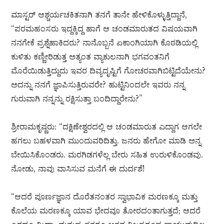
ಮಾಸ್ಟರ್ ಆಶ್ಚರ್ಯಚಕಿತನಾಗಿ ತನಗೆ ತಾನೇ ಹೇಳಿಕೊಳ್ಳುತ್ತಿದ್ದಾನೆ,
“ಪರಮಹಂಸರು ಇದ್ದಕ್ಕಿದ್ದ ಹಾಗೆ ಆ ಚಂಡಮಾರುತದ ವಿಷಯವಾಗಿ
ನನಗೇಕೆ ಪ್ರಶ್ನೆಹಾಕಿದರು? ನಾನೊಬ್ಬನೆ ಏಕಾಂಗಿಯಾಗಿ ಕೊಠಡಿಯಲ್ಲಿ
ಕುಳಿತು ಕಣ್ಣೀರಿಡುತ್ತ ಅತ್ಯಂತ ವ್ಯಾಕುಲನಾಗಿ ಭಗವಂತನಿಗೆ
ಮೊರೆಯಿಡುತ್ತಿದ್ದುದು ಇವರ ದಿವ್ಯದೃಷ್ಟಿಗೆ ಗೋಚರವಾಗಿಬಿಟ್ಟಿದೆಯೇನು?
ಅದನ್ನು ನನಗೆ ಜ್ಞಾಪಿಸುತ್ತಿರುವರೇ? ಹುಟ್ಟಿನಿಂದಲೇ ಇವರು ನನ್ನ
ಗುರುವಾಗಿ ನನ್ನನ್ನು ರಕ್ಷಿಸುತ್ತಾ ಬಂದಿದ್ದಾರೇನು?”
ಶ್ರೀರಾಮಕೃಷ್ಣರು: “ದಕ್ಷಿಣೇಶ್ವರದಲ್ಲಿ ಆ ಚಂಡಮಾರುತ ಎದ್ದಾಗ ಆಗಲೇ
ಹಗಲು ಬಹಳವಾಗಿ ಮುಂದುವರಿದಿತ್ತು. ಜನರು ಹೇಗೋ ಮಾಡಿ ಅನ್ನ
ಬೇಯಿಸಿಕೊಂಡರು. ಮರಗಿಡಗಳೆಲ್ಲ ಬೇರು ಸಹಿತ ಉರುಳಿಕೊಂಡವು.
ನೋಡು, ನಾವು ವಾಸಿಸುವ ಮನೆಗೆ ಈ ದುರ್ದಶೆ!
“ಆದರೆ ಪೂರ್ಣಜ್ಞಾನ ದೊರೆತನಂತರ ಸ್ವಾಭಾವಿಕ ಮರಣಕ್ಕೂ ಮತ್ತು
ಕೊಲೆಯ ಮರಣಕ್ಕೂ ಯಾವ ಭೇದವೂ ತೋರದಂತಾಗುತ್ತದೆ; ಆದರೆ