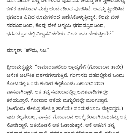
ಮಾನಸಿಕವಾಗಿ ಬಿಲ್ವ ದಳಗಳಿಂದ ಪೂಜಿಸಿದೆ. ಅದನ್ನು ಆತ ಸ್ವೀಕರಿಸಲಿಲ್ಲ.
ಬಳಿಕ ತುಳಸೀದಳ ಮತ್ತು ಚಂದನದಿಂದ ಪೂಜಿಸಿದೆ. ಅವನ್ನು ಸ್ವೀಕರಿಸಿದ.
ಭಗವಂತ ವಿವಿಧ ರೂಪುಗಳಿಂದ ಕಾಣಿಸಿಕೊಳ್ಳುತ್ತಿದ್ದಾನೆ; ಕೆಲವು ವೇಳೆ
ನರರೂಪದಿಂದ, ಕೆಲವು ವೇಳೆ ಚಿನ್ಮಯ ಭಗವದ್ರೂಪದಿಂದ,
ಭಗವದ್ರೂಪದಲ್ಲಿ ವಿಶ್ವಾಸವಿಡಬೇಕು. ನೀನು ಏನು ಹೇಳುತ್ತೀಯೆ?”
ಮಾಸ್ಟರ್: “ಹೌದು, ನಿಜ.”
ಶ್ರೀರಾಮಕೃಷ್ಣರು: “ಕಾಮಾರಹಾಟಿಯ ಬ್ರಾಹ್ಮಣಿಗೆ (ಗೋಪಾಲನ ತಾಯಿ)
ಅನೇಕ ಅಲೌಕಿಕ ದರ್ಶನಗಳಾಗುತ್ತಿವೆ. ಗಂಗಾನದಿ ದಡದಲ್ಲಿರುವ ಒಂದು
ತೋಟದಲ್ಲಿ ಒಂದು ಕುಟೀರ ಕಟ್ಟಿಕೊಂಡು ಏಕಾಂಗಿನಿಯಾಗಿ
ವಾಸವಾಗಿದ್ದಾಳೆ. ಆಕೆ ತನ್ನ ಸಮಯವನ್ನೆಲ್ಲ ಜಪತಪಾದಿಗಳಲ್ಲೇ
ಕಳೆಯುತ್ತಾಳೆ. ಗೋಪಾಲ ಆಕೆಯ ಮಗ್ಗುಲಿನಲ್ಲೇ ಮಲಗುತ್ತಾನೆ.
(ಹೀಗೆಂದು ಹೇಳುತ್ತ ಹೇಳುತ್ತ ಹಾಗೆಯೇ ಪರಮಹಂಸರು ಬೆಚ್ಚಿಬಿದ್ದರು.)
ಇದು ಕಲ್ಪನೆಯಲ್ಲ, ವಾಸ್ತವ. ಗೋಪಾಲನ ಅಂಗೈ ಕೆಂಪಾಗಿರುವುದನ್ನು ಆಕ್ಲ
ನೋಡಿದ್ದಾಳೆ. ಆಕೆಯೊಡನೆ ಆತ ಓಡಾಡುತ್ತಾನೆ. ಆಕೆ ಆತನಿಗೆ ತನ್ನ