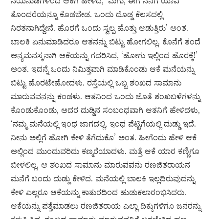
ನಯನುಡಿಗಳಿಂದ ಆಕೆಗೆ ಹೇಳಿದ, ‘ಮಗು, ಈಗ ನನಗೆ ಯಾವ
ತೊಂದರೆಯನ್ನೂ ಕೊಡಬೇಡ. ಒಂದು ದೊಡ್ಡ ಕೆಲಸದಲ್ಲಿ
ನಿರತನಾಗಿದ್ದೇನೆ. ಹೊರಗೆ ಒಂದು ಸ್ವಲ್ಪ ಹೊತ್ತು ಆಡುತ್ತಿರು’ ಅಂತ.
ಬಾಲಕಿ ಏನುಮಾಡಿದರೂ ಆತನನ್ನು ಬಿಟ್ಟು ಹೋಗಲಿಲ್ಲ. ಕೊನೆಗೆ ತಂದೆ
ಅನ್ಯಮನಸ್ಕನಾಗಿ ಆಕೆಯನ್ನು ಗದರಿಸಿದ, ‘ಹೋಗು ಇಲ್ಲಿಂದ ಹೊರಕ್ಕೆ!’
ಅಂತ. ಇದನ್ನೆ ಒಂದು ನಿಮಿತ್ತವಾಗಿ ಮಾಡಿಕೊಂಡು ಆಕೆ ಮನೆಯನ್ನು
ಬಿಟ್ಟು ಹೊರಟೇಹೋದಳು. ರಸ್ತೆಯಲ್ಲಿ ಒಬ್ಬ ಶಂಖದ ಸಾಮಾನು
ಮಾರುವವನನ್ನು ಕಂಡಳು. ಆತನಿಂದ ಒಂದು ಜೊತೆ ಶಂಖಬಳೆಗಳನ್ನು
ಕೊಂಡುಕೊಂಡು, ಅದರ ದುಡ್ಡಿನ ಸಂಬಂಧವಾಗಿ ಆತನಿಗೆ ಹೇಳಿದಳು,
‘ನಮ್ಮ ಮನೆಯಲ್ಲಿ ಇಂಥ ಜಾಗದಲ್ಲಿ, ಇಂಥ ಪೆಟ್ಟಿಗೆಯಲ್ಲಿ ದುಡ್ಡು ಇದೆ.
ನೀನು ಅಲ್ಲಿಗೆ ಹೋಗಿ ಕೇಳಿ ತೆಗೆದುಕೊ’ ಅಂತ. ಹೀಗೆಂದು ಹೇಳಿ ಆಕೆ
ಅಲ್ಲಿಂದ ಮುಂದುವರಿದು ಕಣ್ಮರೆಯಾದಳು. ಮತ್ತೆ ಆಕೆ ಯಾರ ಕಣ್ಣಿಗೂ
ಬೀಳಲಿಲ್ಲ. ಆ ಶಂಖದ ಸಾಮಾನು ಮಾರುವವನು ರಣಜಿತರಾಯನ
ಮನೆಗೆ ಬಂದು ದುಡ್ಡು ಕೇಳಿದ. ಮನೆಯಲ್ಲಿ ಬಾಲಕಿ ಇಲ್ಲದಿರುವುದನ್ನು
ಕೇಳಿ ಎಲ್ಲರೂ ಆಕೆಯನ್ನು ಕಾತುರದಿಂದ ಹುಡುಕಲಾರಂಭಿಸಿದರು.
ಆಕೆಯನ್ನು ಪತ್ತೆಮಾಡಲು ರಣಜಿತರಾಯ ಎಲ್ಲಾ ದಿಕ್ಕುಗಳಿಗೂ ಜನರನ್ನು