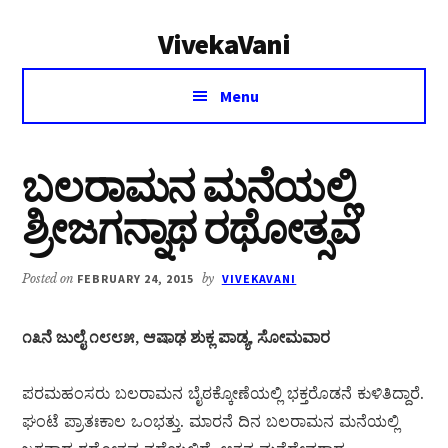
Additional
Skip
Skip
VivekaVani
to
to
menu
main
primary
Voice
content
sidebar
Menu
of
Vivekananda
ಬಲರಾಮನ ಮನೆಯಲ್ಲಿ
ಶ್ರೀಜಗನ್ನಾಥ ರಥೋತ್ಸವ
Posted on
FEBRUARY 24, 2015
by
VIVEKAVANI
೧೩ನೆ ಜುಲೈ ೧೮೮೫, ಆಷಾಢ ಶುಕ್ಲ ಪಾಡ್ಯ, ಸೋಮವಾರ
ಪರಮಹಂಸರು ಬಲರಾಮನ ಬೈಠಕ್ಕೋಣೆಯಲ್ಲಿ ಭಕ್ತರೊಡನೆ ಕುಳಿತಿದ್ದಾರೆ.
ಘಂಟೆ ಪ್ರಾತಃಕಾಲ ಒಂಭತ್ತು. ಮಾರನೆ ದಿನ ಬಲರಾಮನ ಮನೆಯಲ್ಲಿ