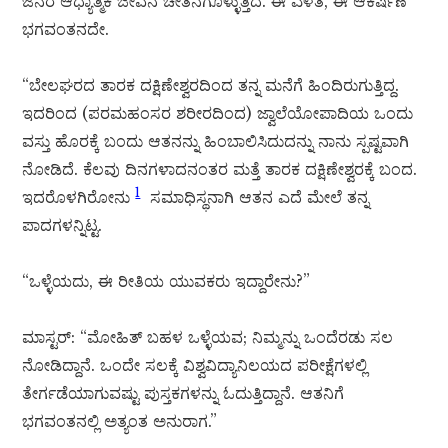
ಜನರ ಆಧ್ಯಾತ್ಮಿಕ ಜೀವನ ಚೇತನಗೊಳ್ಳುತ್ತಿದೆ. ಈ ಎಳೆತ, ಈ ಆಕರ್ಷಣೆ
ಭಗವಂತನದೇ.
“ಬೇಲಘರದ ತಾರಕ ದಕ್ಷಿಣೇಶ್ವರದಿಂದ ತನ್ನ ಮನೆಗೆ ಹಿಂದಿರುಗುತ್ತಿದ್ದ.
ಇದರಿಂದ (ಪರಮಹಂಸರ ಶರೀರದಿಂದ) ಜ್ವಾಲೆಯೋಪಾದಿಯ ಒಂದು
ವಸ್ತು ಹೊರಕ್ಕೆ ಬಂದು ಆತನನ್ನು ಹಿಂಬಾಲಿಸಿದುದನ್ನು ನಾನು ಸ್ಪಷ್ಟವಾಗಿ
ನೋಡಿದೆ. ಕೆಲವು ದಿನಗಳಾದನಂತರ ಮತ್ತೆ ತಾರಕ ದಕ್ಷಿಣೇಶ್ವರಕ್ಕೆ ಬಂದ.
1
ಇದರೊಳಗಿರೋನು
ಸಮಾಧಿಸ್ಥನಾಗಿ ಆತನ ಎದೆ ಮೇಲೆ ತನ್ನ
ಪಾದಗಳನ್ನಿಟ್ಟ.
“ಒಳ್ಳೆಯದು, ಈ ರೀತಿಯ ಯುವಕರು ಇದ್ದಾರೇನು?”
ಮಾಸ್ಟರ್: “ಮೋಹಿತ್ ಬಹಳ ಒಳ್ಳೆಯವ; ನಿಮ್ಮನ್ನು ಒಂದೆರಡು ಸಲ
ನೋಡಿದ್ದಾನೆ. ಒಂದೇ ಸಲಕ್ಕೆ ವಿಶ್ವವಿದ್ಯಾನಿಲಯದ ಪರೀಕ್ಷೆಗಳಲ್ಲಿ
ತೇರ್ಗಡೆಯಾಗುವಷ್ಟು ಪುಸ್ತಕಗಳನ್ನು ಓದುತ್ತಿದ್ದಾನೆ. ಆತನಿಗೆ
ಭಗವಂತನಲ್ಲಿ ಅತ್ಯಂತ ಅನುರಾಗ.”