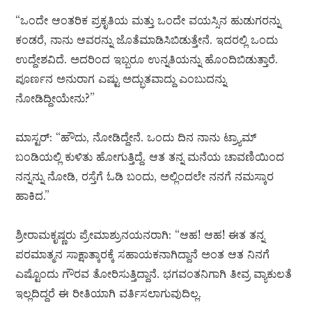
“ಒಂದೇ ಆಂತರಿಕ ಪ್ರಕೃತಿಯ ಮತ್ತು ಒಂದೇ ವಯಸ್ಸಿನ ಹುಡುಗರನ್ನು
ಕಂಡರೆ, ನಾನು ಆವರನ್ನು ಜೊತೆಮಾಡಿಸಿಬಿಡುತ್ತೇನೆ. ಇದರಲ್ಲಿ ಒಂದು
ಉದ್ದೇಶವಿದೆ. ಅದರಿಂದ ಇಬ್ಬರೂ ಉನ್ನತಿಯನ್ನು ಹೊಂದಿಬಿಡುತ್ತಾರೆ.
ಪೂರ್ಣನ ಅನುರಾಗ ಎಷ್ಟು ಅದ್ಭುತವಾದ್ದು ಎಂಬುದನ್ನು
ನೋಡಿದ್ದೀಯೇನು?”
ಮಾಸ್ಟರ್: “ಹೌದು, ನೋಡಿದ್ದೇನೆ. ಒಂದು ದಿನ ನಾನು ಟ್ರ್ಯಾಮ್
ಬಂಡಿಯಲ್ಲಿ ಕುಳಿತು ಹೋಗುತ್ತಿದ್ದೆ. ಆತ ತನ್ನ ಮನೆಯ ಚಾವಣಿಯಿಂದ
ನನ್ನನ್ನು ನೋಡಿ, ರಸ್ತೆಗೆ ಓಡಿ ಬಂದು, ಅಲ್ಲಿಂದಲೇ ನನಗೆ ನಮಸ್ಕಾರ
ಹಾಕಿದ.”
ಶ್ರೀರಾಮಕೃಷ್ಣರು ಪ್ರೇಮಾಶ್ರುನಯನರಾಗಿ: “ಆಹ! ಆಹ! ಈತ ತನ್ನ
ಪರಮಾತ್ಮನ ಸಾಕ್ಷಾತ್ಕಾರಕ್ಕೆ ಸಹಾಯಕನಾಗಿದ್ದಾನೆ ಅಂತ ಆತ ನಿನಗೆ
ಎಷ್ಟೊಂದು ಗೌರವ ತೋರಿಸುತ್ತಿದ್ದಾನೆ. ಭಗವಂತನಿಗಾಗಿ ತೀವ್ರ ವ್ಯಾಕುಲತೆ
ಇಲ್ಲದಿದ್ದರೆ ಈ ರೀತಿಯಾಗಿ ವರ್ತಿಸಲಾಗುವುದಿಲ್ಲ.