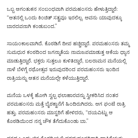
ಒಬ್ಬ ಆಗಂತುಕನ ಸಂಬಂಧವಾಗಿ ಪರಮಹಂಸರು ಹೇಳುತ್ತಿದ್ದಾರೆ:
“ಆತನಲ್ಲಿ ಒಂದು ಕಿಂಚಿತ್ ಸತ್ವವೂ ಇರಲಿಲ್ಲ. ಅವನು ಯಾವುದಕ್ಕೂ
ಬಾರದವನಾಗಿ ಕಂಡುಬಂದ.”
ಸಾಯಂಕಾಲವಾಗಿದೆ. ಕೊಠಡಿಗೆ ದೀಪ ಹಚ್ಚಿದ್ದಾರೆ. ಪರಮಹಂಸರು ತಮ್ಮ
ಸುಮಧುರ ಕಂಠದಿಂದ ಜಗನ್ಮಾತೆಯ ನಾಮಜಪಮಾಡುತ್ತ ಆಕೆಯ ಧ್ಯಾನ
ಮಾಡುತ್ತಿದ್ದಾರೆ. ಭಕ್ತರು ಸುತ್ತಲೂ ಕುಳಿತಿದ್ದಾರೆ, ಬಲರಾಮನ ಮನೆಯಲ್ಲಿ
ನಾಳೆ ಬೆಳಿಗ್ಗೆ ರಥೋತ್ಸವ ಇರುವುದರಿಂದ ಪರಮಹಂಸರು ಇಂದಿನ
ರಾತ್ರಿಯನ್ನು ಆತನ ಮನೆಯಲ್ಲೇ ಕಳೆಯುತ್ತಿದ್ದಾರೆ.
ಮನೆಯ ಒಳಕ್ಕೆ ಹೋಗಿ ಸ್ವಲ್ಪ ಫಲಾಹಾರವನ್ನು ಸ್ವೀಕರಿಸಿದ ನಂತರ
ಪರಮಹಂಸರು ಮತ್ತೆ ಬೈಠಕ್ಖಾನೆಗೆ ಹಿಂದಿರುಗಿದರು. ಆಗ ಘಂಟೆ ರಾತ್ರಿ
ಹತ್ತು. ಪರಮಹಂಸರು ಮಾಸ್ಟರಿಗೆ ಹೇಳಿದರು, “ದಯವಿಟ್ಟು ಆ
ಕೊಠಡಿಯಿಂದ ನನ್ನ ಚೌಕ ತೆಗೆದುಕೊಂಡು ಬಾ.”