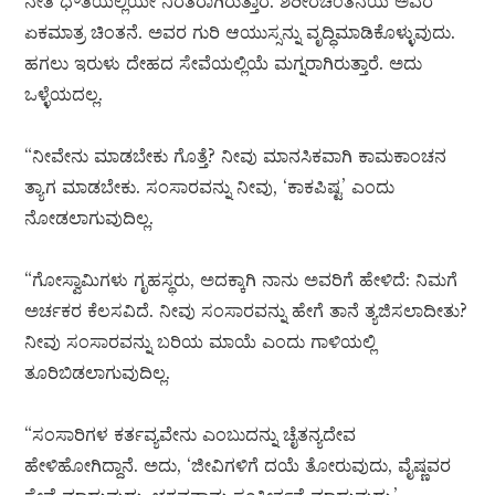
ನೇತಿ ಧೌತಿಯಲ್ಲಿಯೇ ನಿರತರಾಗಿರುತ್ತಾರೆ. ಶರೀರಚಿಂತನೆಯೆ ಅವರ
ಏಕಮಾತ್ರ ಚಿಂತನೆ. ಅವರ ಗುರಿ ಆಯುಸ್ಸನ್ನು ವೃದ್ಧಿಮಾಡಿಕೊಳ್ಳುವುದು.
ಹಗಲು ಇರುಳು ದೇಹದ ಸೇವೆಯಲ್ಲಿಯೆ ಮಗ್ನರಾಗಿರುತ್ತಾರೆ. ಅದು
ಒಳ್ಳೆಯದಲ್ಲ.
“ನೀವೇನು ಮಾಡಬೇಕು ಗೊತ್ತೆ? ನೀವು ಮಾನಸಿಕವಾಗಿ ಕಾಮಕಾಂಚನ
ತ್ಯಾಗ ಮಾಡಬೇಕು. ಸಂಸಾರವನ್ನು ನೀವು, ‘ಕಾಕಪಿಷ್ಟ’ ಎಂದು
ನೋಡಲಾಗುವುದಿಲ್ಲ.
“ಗೋಸ್ವಾಮಿಗಳು ಗೃಹಸ್ಥರು, ಅದಕ್ಕಾಗಿ ನಾನು ಅವರಿಗೆ ಹೇಳಿದೆ: ನಿಮಗೆ
ಅರ್ಚಕರ ಕೆಲಸವಿದೆ. ನೀವು ಸಂಸಾರವನ್ನು ಹೇಗೆ ತಾನೆ ತ್ಯಜಿಸಲಾದೀತು?
ನೀವು ಸಂಸಾರವನ್ನು ಬರಿಯ ಮಾಯೆ ಎಂದು ಗಾಳಿಯಲ್ಲಿ
ತೂರಿಬಿಡಲಾಗುವುದಿಲ್ಲ.
“ಸಂಸಾರಿಗಳ ಕರ್ತವ್ಯವೇನು ಎಂಬುದನ್ನು ಚೈತನ್ಯದೇವ
ಹೇಳಿಹೋಗಿದ್ದಾನೆ. ಅದು, ‘ಜೀವಿಗಳಿಗೆ ದಯೆ ತೋರುವುದು, ವೈಷ್ಣವರ