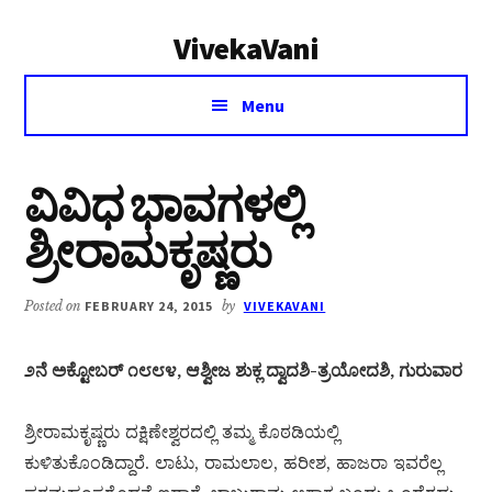
Additional
Skip
Skip
VivekaVani
to
to
menu
main
primary
Voice
content
sidebar
Menu
of
Vivekananda
ವಿವಿಧ ಭಾವಗಳಲ್ಲಿ
ಶ್ರೀರಾಮಕೃಷ್ಣರು
Posted on
FEBRUARY 24, 2015
by
VIVEKAVANI
೨ನೆ ಅಕ್ಟೋಬರ್ ೧೮೮೪, ಆಶ್ವೀಜ ಶುಕ್ಲ ದ್ವಾದಶಿ-ತ್ರಯೋದಶಿ, ಗುರುವಾರ
ಶ್ರೀರಾಮಕೃಷ್ಣರು ದಕ್ಷಿಣೇಶ್ವರದಲ್ಲಿ ತಮ್ಮ ಕೊಠಡಿಯಲ್ಲಿ
ಕುಳಿತುಕೊಂಡಿದ್ದಾರೆ. ಲಾಟು, ರಾಮಲಾಲ, ಹರೀಶ, ಹಾಜರಾ ಇವರೆಲ್ಲ