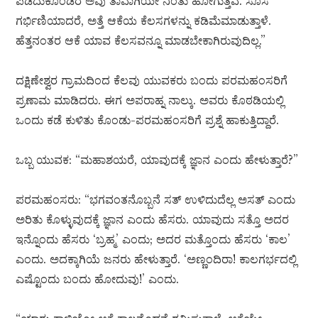
ಪಡೆದುಕೊಂಡರೆ ಅವು ತಾವಾಗಿಯೇ ನಿಂತು ಹೋಗುತ್ತವೆ. ಸೊಸೆ
ಗರ್ಭಿಣಿಯಾದರೆ, ಅತ್ತೆ ಆಕೆಯ ಕೆಲಸಗಳನ್ನು ಕಡಿಮೆಮಾಡುತ್ತಾಳೆ.
ಹೆತ್ತನಂತರ ಆಕೆ ಯಾವ ಕೆಲಸವನ್ನೂ ಮಾಡಬೇಕಾಗಿರುವುದಿಲ್ಲ.”
ದಕ್ಷಿಣೇಶ್ವರ ಗ್ರಾಮದಿಂದ ಕೆಲವು ಯುವಕರು ಬಂದು ಪರಮಹಂಸರಿಗೆ
ಪ್ರಣಾಮ ಮಾಡಿದರು. ಈಗ ಅಪರಾಹ್ನ ನಾಲ್ಕು. ಅವರು ಕೊಠಡಿಯಲ್ಲಿ
ಒಂದು ಕಡೆ ಕುಳಿತು ಕೊಂಡು-ಪರಮಹಂಸರಿಗೆ ಪ್ರಶ್ನೆ ಹಾಕುತ್ತಿದ್ದಾರೆ.
ಒಬ್ಬ ಯುವಕ: “ಮಹಾಶಯರೆ, ಯಾವುದಕ್ಕೆ ಜ್ಞಾನ ಎಂದು ಹೇಳುತ್ತಾರೆ?”
ಪರಮಹಂಸರು: “ಭಗವಂತನೊಬ್ಬನೆ ಸತ್ ಉಳಿದುದೆಲ್ಲ ಅಸತ್ ಎಂದು
ಅರಿತು ಕೊಳ್ಳುವುದಕ್ಕೆ ಜ್ಞಾನ ಎಂದು ಹೆಸರು. ಯಾವುದು ಸತ್ತೊ ಅದರ
ಇನ್ನೊಂದು ಹೆಸರು ‘ಬ್ರಹ್ಮ’ ಎಂದು; ಅದರ ಮತ್ತೊಂದು ಹೆಸರು ‘ಕಾಲ’
ಎಂದು. ಅದಕ್ಕಾಗಿಯೆ ಜನರು ಹೇಳುತ್ತಾರೆ. ‘ಅಣ್ಣಂದಿರಾ! ಕಾಲಗರ್ಭದಲ್ಲಿ
ಎಷ್ಟೊಂದು ಬಂದು ಹೋದುವು!’ ಎಂದು.