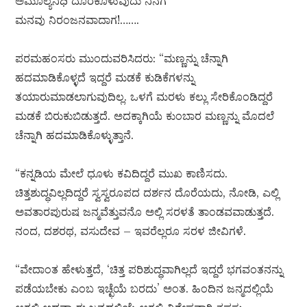
ಅಮೂಲ್ಯನಿಧಿ ದೊರಕೊಳುವುದು ನಿನಗೆ
ಮನವು ನಿರಂಜನವಾದಾಗ!…….
ಪರಮಹಂಸರು ಮುಂದುವರಿಸಿದರು: “ಮಣ್ಣನ್ನು ಚೆನ್ನಾಗಿ
ಹದಮಾಡಿಕೊಳ್ಳದೆ ಇದ್ದರೆ ಮಡಕೆ ಕುಡಿಕೆಗಳನ್ನು
ತಯಾರುಮಾಡಲಾಗುವುದಿಲ್ಲ. ಒಳಗೆ ಮರಳು ಕಲ್ಲು ಸೇರಿಕೊಂಡಿದ್ದರೆ
ಮಡಕೆ ಬಿರುಕುಬಿಡುತ್ತದೆ. ಅದಕ್ಕಾಗಿಯೆ ಕುಂಬಾರ ಮಣ್ಣನ್ನು ಮೊದಲೆ
ಚೆನ್ನಾಗಿ ಹದಮಾಡಿಕೊಳ್ಳುತ್ತಾನೆ.
“ಕನ್ನಡಿಯ ಮೇಲೆ ಧೂಳು ಕವಿದಿದ್ದರೆ ಮುಖ ಕಾಣಿಸದು.
ಚಿತ್ತಶುದ್ಧವಿಲ್ಲದಿದ್ದರೆ ಸ್ವಸ್ವರೂಪದ ದರ್ಶನ ದೊರೆಯದು, ನೋಡಿ, ಎಲ್ಲಿ
ಅವತಾರಪುರುಷ ಜನ್ಮವೆತ್ತುವನೊ ಅಲ್ಲಿ ಸರಳತೆ ತಾಂಡವವಾಡುತ್ತದೆ.
ನಂದ, ದಶರಥ, ವಸುದೇವ – ಇವರೆಲ್ಲರೂ ಸರಳ ಜೀವಿಗಳೆ.
“ವೇದಾಂತ ಹೇಳುತ್ತದೆ, ‘ಚಿತ್ತ ಪರಿಶುದ್ಧವಾಗಿಲ್ಲದೆ ಇದ್ದರೆ ಭಗವಂತನನ್ನು
ಪಡೆಯಬೇಕು ಎಂಬ ಇಚ್ಛೆಯೆ ಬರದು’ ಅಂತ. ಹಿಂದಿನ ಜನ್ಮದಲ್ಲಿಯೆ