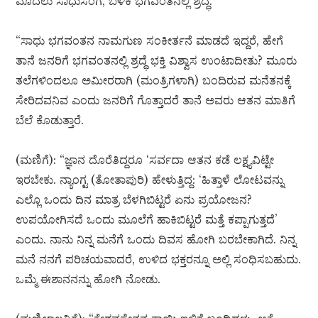
ಮೊದಲು ಸಾಧುಸಂಗ, ಬಳಿಕ ಭಗವಂತನಲ್ಲಿ ಶ್ರದ್ಧೆ.
“ಸಾಧು ಭಗವಂತನ ನಾಮಗುಣ ಸಂಕೀರ್ತನೆ ಮಾಡದೆ ಇದ್ದರೆ, ಹೇಗೆ
ತಾನೆ ಜನರಿಗೆ ಭಗವಂತನಲ್ಲಿ ಶ್ರದ್ಧೆ ಭಕ್ತಿ ವಿಶ್ವಾಸ ಉಂಟಾದೀತು? ಮೂರು
ತಲೆಗಳಿಂದಲೂ ಅಮೀರರಾಗಿ (ಮಂತ್ರಿಗಳಾಗಿ) ಬಂದಿರುವ ಮನೆತನಕ್ಕೆ
ಸೇರಿದವನಿವ ಎಂದು ಜನರಿಗೆ ಗೊತ್ತಾದರೆ ತಾನೆ ಅವರು ಆತನ ಮಾತಿಗೆ
ಬೆಲೆ ಕೊಡುತ್ತಾರೆ.
(ಮಣಿಗೆ): “ಜ್ಞಾನ ದೊರೆತಿದ್ದರೂ ‘ಸರ್ವದಾ ಆತನ ಕಡೆ ಲಕ್ಷ್ಯವಿಟ್ಟೇ
ಇರಬೇಕು. ನ್ಯಾಂಗ್ಟ (ತೋತಾಪುರಿ) ಹೇಳುತ್ತಿದ್ದ: ‘ಹಿತ್ತಾಳೆ ಲೋಟವನ್ನು
ಎಲ್ಲೊ ಒಂದು ದಿನ ಮಾತ್ರ ಬೆಳಗಿಬಿಟ್ಟರೆ ಏನು ಪ್ರಯೋಜನ?
ಉಪಯೋಗಿಸದೆ ಒಂದು ಮೂಲೆಗೆ ಹಾಕಿಬಿಟ್ಟರೆ ಮತ್ತೆ ಕಪ್ಪಾಗುತ್ತದೆ’
ಎಂದು. ನಾನು ನಿನ್ನ ಮನೆಗೆ ಒಂದು ದಿವಸ ಹೋಗಿ ಬರಬೇಕಾಗಿದೆ. ನಿನ್ನ
ಮನೆ ನನಗೆ ಪರಿಚಯವಾದರೆ, ಉಳಿದ ಭಕ್ತರನ್ನೂ ಅಲ್ಲಿ ಸಂಧಿಸಬಹುದು.
ಒಮ್ಮೆ ಈಶಾನನನ್ನು ಹೋಗಿ ನೋಡು.