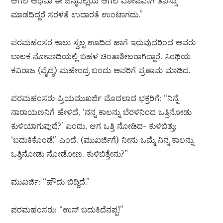
ಆಗಲಿ ಅಥವಾ ಈ ಜನ್ಮದಲ್ಲಿಯೆ ಆಗಲಿ ವಿಶೇಷವಾಗಿ ತಪಸ್ಸು
ಮಾಡದಿದ್ದರೆ ಸರಳತೆ ಉದಾರತೆ ಉಂಟಾಗದು.”
ಪರಮಹಂಸರ ಕಾಲು ಸ್ವಲ್ಪ ಊದಿದ ಹಾಗೆ ಇರುವುದರಿಂದ ಅವರು
ಬಾಲಕ ನೋಪಾದಿಯಲ್ಲಿ ಬಹಳ ಚಿಂತಾಶೀಲರಾಗಿದ್ದಾರೆ. ಸಿಂಥಿಯ
ಕವಿರಾಜ (ವೈದ್ಯ) ಮಹೇಂದ್ರ ಬಂದು ಅವರಿಗೆ ಪ್ರಣಾಮ ಮಾಡಿದ.
ಪರಮಹಂಸರು ಪ್ರಿಯಮುಖರ್ಜಿ ಮೊದಲಾದ ಭಕ್ತರಿಗೆ: “ನಿನ್ನೆ
ನಾರಾಯಣನಿಗೆ ಹೇಳಿದೆ, ‘ನನ್ನ ಕಾಲನ್ನು ಬೆರಳಿನಿಂದ ಒತ್ತಿನೋಡು
ಕುಳಿಯಾಗುವುದೆ?’ ಎಂದು, ಆಗ ಒತ್ತಿ ನೋಡಿದ- ಕುಳಿಬಿತ್ತು;
‘ಬದುಕಿಕೊಂಡೆ!’ ಎಂದೆ. (ಮುಖರ್ಜಿಗೆ) ನೀನು ಒಮ್ಮೆ ನಿನ್ನ ಕಾಲನ್ನು
ಒತ್ತಿನೋಡು ನೋಡೋಣ. ಕುಳಿಬಿತ್ತೇನು?”
ಮುಖರ್ಜಿ: “ಹೌದು ಬಿದ್ದಿದೆ.”
ಪರಮಹಂಸರು: “ಉಸ್ ಬದುಕಿದೆನಪ್ಪ!”