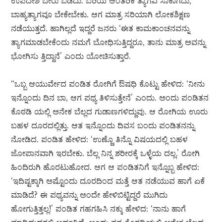
ಉಪದೇಶ ಬೇರು ಬಿಡದು. ಬರಿಯ ಆಂತರಿಕ ತ್ಯಾಗವೆ ಸಾಕಾಗದು,
ಬಾಹ್ಯತ್ಯಾಗವೂ ಬೇಕೇಬೇಕು. ಆಗ ಮಾತ್ರ ಸರಿಯಾಗಿ ಲೋಕಶಿಕ್ಷಣ
ನಡೆಯುತ್ತದೆ. ಹಾಗಿಲ್ಲದೆ ಇದ್ದರೆ ಜನರು ‘ಈತ ಕಾಮಕಾಂಚನವನ್ನು
ತ್ಯಾಗಮಾಡಬೇಕೆಂದು ನಮಗೆ ಬೋಧಿಸುತ್ತಿದ್ದರೂ, ತಾನು ಮಾತ್ರ ಅವನ್ನು
ಭೋಗಿಸು ತ್ತಿದ್ದಾನೆ’ ಎಂದು ಯೋಚಿಸುತ್ತಾರೆ.
“ಒಬ್ಬ ಆಯುರ್ವೇದ ಪಂಡಿತ ರೋಗಿಗೆ ಔಷಧಿ ಕೊಟ್ಟು ಹೇಳಿದ: ‘ನೀನು
ಇನ್ನೊಂದು ದಿನ ಬಾ, ಆಗ ಪಥ್ಯ ತಿಳಿಸುತ್ತೇನೆ’ ಎಂದು. ಅಂದು ಪಂಡಿತನ
ಕೊಠಡಿ ಯಲ್ಲಿ ಅನೇಕ ಬೆಲ್ಲದ ಗುಡಾಣಗಳಿದ್ದುವು. ಆ ರೋಗಿಯ ಊರು
ಬಹಳ ದೂರದಲ್ಲಿತ್ತು. ಆತ ಇನ್ನೊಂದು ದಿವಸ ಬಂದು ಪಂಡಿತನನ್ನು
ನೋಡಿದ. ಪಂಡಿತ ಹೇಳಿದ: ‘ಉಣ್ಣೊ ತಿನ್ನೊ ವಿಷಯದಲ್ಲಿ ಬಹಳ
ಜೋಪಾನವಾಗಿ ಇರಬೇಕು. ಬೆಲ್ಲ ನಿನ್ನ ಶರೀರಕ್ಕೆ ಒಳ್ಳೆಯ ದಲ್ಲ.’ ರೋಗಿ
ಹಿಂದಿರುಗಿ ಹೊರಟುಹೋದ. ಆಗ ಆ ಪಂಡಿತನಿಗೆ ಇನ್ನೊಬ್ಬ ಹೇಳಿದ:
‘ಇದಿಷ್ಟಕ್ಕಾಗಿ ಅಷ್ಟೊಂದು ದೂರದಿಂದ ಮತ್ತೆ ಆತ ನಡೆಯುವ ಹಾಗೆ ಏಕೆ
ಮಾಡಿದೆ? ಈ ಪಥ್ಯವನ್ನು ಅಂದೇ ಹೇಳಿಬಿಟ್ಟಿದ್ದರೆ ಮುಗಿದು
ಹೋಗುತ್ತಿತ್ತಲ್ಲ!’ ಪಂಡಿತ ಗಹಗಹಿಸಿ ನಕ್ಕು ಹೇಳಿದ: ‘ನಾನು ಹಾಗೆ