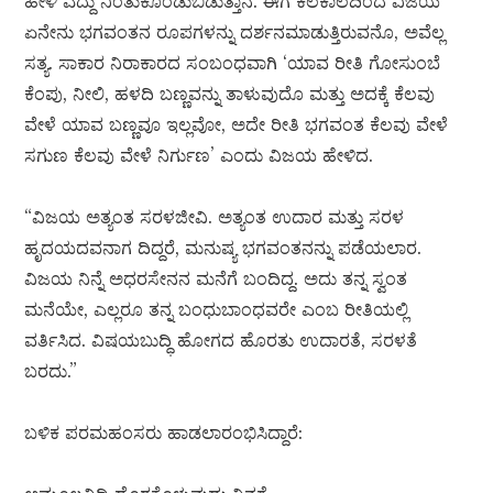
ಹೇಳಿ ಎದ್ದು ನಿಂತುಕೊಂಡುಬಿಡುತ್ತಾನೆ. ಈಗ ಕೆಲಕಾಲದಿಂದ ವಿಜಯ
ಏನೇನು ಭಗವಂತನ ರೂಪಗಳನ್ನು ದರ್ಶನಮಾಡುತ್ತಿರುವನೊ, ಅವೆಲ್ಲ
ಸತ್ಯ. ಸಾಕಾರ ನಿರಾಕಾರದ ಸಂಬಂಧವಾಗಿ ‘ಯಾವ ರೀತಿ ಗೋಸುಂಬೆ
ಕೆಂಪು, ನೀಲಿ, ಹಳದಿ ಬಣ್ಣವನ್ನು ತಾಳುವುದೊ ಮತ್ತು ಅದಕ್ಕೆ ಕೆಲವು
ವೇಳೆ ಯಾವ ಬಣ್ಣವೂ ಇಲ್ಲವೋ, ಅದೇ ರೀತಿ ಭಗವಂತ ಕೆಲವು ವೇಳೆ
ಸಗುಣ ಕೆಲವು ವೇಳೆ ನಿರ್ಗುಣ’ ಎಂದು ವಿಜಯ ಹೇಳಿದ.
“ವಿಜಯ ಅತ್ಯಂತ ಸರಳಜೀವಿ. ಅತ್ಯಂತ ಉದಾರ ಮತ್ತು ಸರಳ
ಹೃದಯದವನಾಗ ದಿದ್ದರೆ, ಮನುಷ್ಯ ಭಗವಂತನನ್ನು ಪಡೆಯಲಾರ.
ವಿಜಯ ನಿನ್ನೆ ಅಧರಸೇನನ ಮನೆಗೆ ಬಂದಿದ್ದ. ಅದು ತನ್ನ ಸ್ವಂತ
ಮನೆಯೇ, ಎಲ್ಲರೂ ತನ್ನ ಬಂಧುಬಾಂಧವರೇ ಎಂಬ ರೀತಿಯಲ್ಲಿ
ವರ್ತಿಸಿದ. ವಿಷಯಬುದ್ಧಿ ಹೋಗದ ಹೊರತು ಉದಾರತೆ, ಸರಳತೆ
ಬರದು.”
ಬಳಿಕ ಪರಮಹಂಸರು ಹಾಡಲಾರಂಭಿಸಿದ್ದಾರೆ: