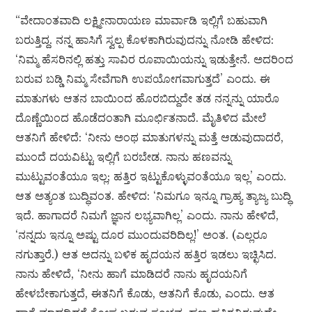
“ವೇದಾಂತವಾದಿ ಲಕ್ಷ್ಮೀನಾರಾಯಣ ಮಾರ್ವಾಡಿ ಇಲ್ಲಿಗೆ ಬಹುವಾಗಿ
ಬರುತ್ತಿದ್ದ. ನನ್ನ ಹಾಸಿಗೆ ಸ್ವಲ್ಪ ಕೊಳಕಾಗಿರುವುದನ್ನು ನೋಡಿ ಹೇಳಿದ:
‘ನಿಮ್ಮ ಹೆಸರಿನಲ್ಲಿ ಹತ್ತು ಸಾವಿರ ರೂಪಾಯಿಯನ್ನು ಇಡುತ್ತೇನೆ. ಅದರಿಂದ
ಬರುವ ಬಡ್ಡಿ ನಿಮ್ಮ ಸೇವೆಗಾಗಿ ಉಪಯೋಗವಾಗುತ್ತದೆ’ ಎಂದು. ಈ
ಮಾತುಗಳು ಆತನ ಬಾಯಿಂದ ಹೊರಬಿದ್ದುದೇ ತಡ ನನ್ನನ್ನು ಯಾರೊ
ದೊಣ್ಣೆಯಿಂದ ಹೊಡೆದಂತಾಗಿ ಮೂರ್ಛಿತನಾದೆ. ಮೈತಿಳಿದ ಮೇಲೆ
ಆತನಿಗೆ ಹೇಳಿದೆ: ‘ನೀನು ಅಂಥ ಮಾತುಗಳನ್ನು ಮತ್ತೆ ಆಡುವುದಾದರೆ,
ಮುಂದೆ ದಯವಿಟ್ಟು ಇಲ್ಲಿಗೆ ಬರಬೇಡ. ನಾನು ಹಣವನ್ನು
ಮುಟ್ಟುವಂತೆಯೂ ಇಲ್ಲ; ಹತ್ತಿರ ಇಟ್ಟುಕೊಳ್ಳುವಂತೆಯೂ ಇಲ್ಲ’ ಎಂದು.
ಆತ ಅತ್ಯಂತ ಬುದ್ಧಿವಂತ. ಹೇಳಿದ: ‘ನಿಮಗೂ ಇನ್ನೂ ಗ್ರಾಹ್ಯ ತ್ಯಾಜ್ಯ ಬುದ್ಧಿ
ಇದೆ. ಹಾಗಾದರೆ ನಿಮಗೆ ಜ್ಞಾನ ಲಭ್ಯವಾಗಿಲ್ಲ’ ಎಂದು. ನಾನು ಹೇಳಿದೆ,
‘ನನ್ನದು ಇನ್ನೂ ಅಷ್ಟು ದೂರ ಮುಂದುವರಿದಿಲ್ಲ!’ ಅಂತ. (ಎಲ್ಲರೂ
ನಗುತ್ತಾರೆ.) ಆತ ಅದನ್ನು ಬಳಿಕ ಹೃದಯನ ಹತ್ತಿರ ಇಡಲು ಇಚ್ಛಿಸಿದ.
ನಾನು ಹೇಳಿದೆ, ‘ನೀನು ಹಾಗೆ ಮಾಡಿದರೆ ನಾನು ಹೃದಯನಿಗೆ
ಹೇಳಬೇಕಾಗುತ್ತದೆ, ಈತನಿಗೆ ಕೊಡು, ಆತನಿಗೆ ಕೊಡು, ಎಂದು. ಆತ