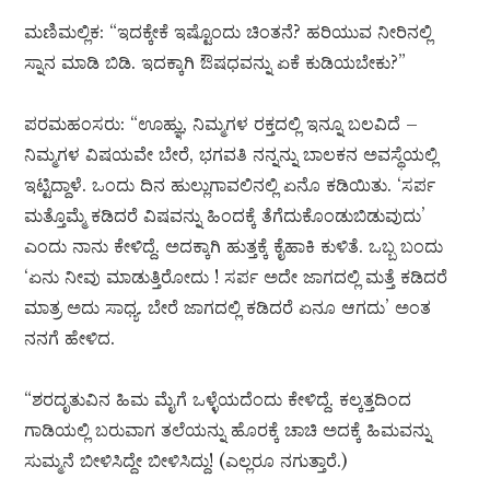
ಮಣಿಮಲ್ಲಿಕ: “ಇದಕ್ಕೇಕೆ ಇಷ್ಟೊಂದು ಚಿಂತನೆ? ಹರಿಯುವ ನೀರಿನಲ್ಲಿ
ಸ್ನಾನ ಮಾಡಿ ಬಿಡಿ. ಇದಕ್ಕಾಗಿ ಔಷಧವನ್ನು ಏಕೆ ಕುಡಿಯಬೇಕು?”
ಪರಮಹಂಸರು: “ಊಹ್ಞು, ನಿಮ್ಮಗಳ ರಕ್ತದಲ್ಲಿ ಇನ್ನೂ ಬಲವಿದೆ –
ನಿಮ್ಮಗಳ ವಿಷಯವೇ ಬೇರೆ, ಭಗವತಿ ನನ್ನನ್ನು ಬಾಲಕನ ಅವಸ್ಥೆಯಲ್ಲಿ
ಇಟ್ಟಿದ್ದಾಳೆ. ಒಂದು ದಿನ ಹುಲ್ಲುಗಾವಲಿನಲ್ಲಿ ಏನೊ ಕಡಿಯಿತು. ‘ಸರ್ಪ
ಮತ್ತೊಮ್ಮೆ ಕಡಿದರೆ ವಿಷವನ್ನು ಹಿಂದಕ್ಕೆ ತೆಗೆದುಕೊಂಡುಬಿಡುವುದು’
ಎಂದು ನಾನು ಕೇಳಿದ್ದೆ. ಅದಕ್ಕಾಗಿ ಹುತ್ತಕ್ಕೆ ಕೈಹಾಕಿ ಕುಳಿತೆ. ಒಬ್ಬ ಬಂದು
‘ಏನು ನೀವು ಮಾಡುತ್ತಿರೋದು ! ಸರ್ಪ ಅದೇ ಜಾಗದಲ್ಲಿ ಮತ್ತೆ ಕಡಿದರೆ
ಮಾತ್ರ ಅದು ಸಾಧ್ಯ. ಬೇರೆ ಜಾಗದಲ್ಲಿ ಕಡಿದರೆ ಏನೂ ಆಗದು’ ಅಂತ
ನನಗೆ ಹೇಳಿದ.
“ಶರದೃತುವಿನ ಹಿಮ ಮೈಗೆ ಒಳ್ಳೆಯದೆಂದು ಕೇಳಿದ್ದೆ. ಕಲ್ಕತ್ತದಿಂದ
ಗಾಡಿಯಲ್ಲಿ ಬರುವಾಗ ತಲೆಯನ್ನು ಹೊರಕ್ಕೆ ಚಾಚಿ ಅದಕ್ಕೆ ಹಿಮವನ್ನು
ಸುಮ್ಮನೆ ಬೀಳಿಸಿದ್ದೇ ಬೀಳಿಸಿದ್ದು! (ಎಲ್ಲರೂ ನಗುತ್ತಾರೆ.)