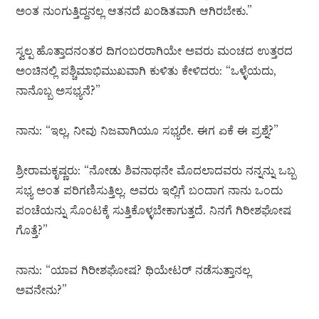
ಅಂತ ನುಂಗುತ್ತಿದ್ದನಲ್ಲ ಆತನದೆ ಖಂಡಿತವಾಗಿ ಆಗಿರಬೇಕು.”
ಸ್ವಲ್ಪ ಹೊತ್ತಾದನಂತರ ದಿಗಂಬರರಾಗಿಯೇ ಅವರು ಮಂಚದ ಉತ್ತರದ
ಅಂಚಿನಲ್ಲಿ ಪಶ್ಚಿಮಾಭಿಮುಖವಾಗಿ ಕುಳಿತು ಕೇಳಿದರು: “ಒಳ್ಳೆಯದು,
ನಾನೊಬ್ಬ ಅಸಭ್ಯನೆ?”
ನಾನು: “ಇಲ್ಲ, ನೀವು ನಿಜವಾಗಿಯೂ ಸಭ್ಯರೇ. ಈಗ ಏಕೆ ಈ ಪ್ರಶ್ನೆ?”
ಶ್ರೀರಾಮಕೃಷ್ಣರು: “ನೋಡು ಶಿವನಾಥನೇ ಮೊದಲಾದವರು ನನ್ನನ್ನು ಒಬ್ಬ
ಸಭ್ಯ ಅಂತ ಪರಿಗಣಿಸುತ್ತಿಲ್ಲ. ಅವರು ಇಲ್ಲಿಗೆ ಬಂದಾಗ ನಾನು ಒಂದು
ಪಂಚೆಯನ್ನು ಸೊಂಟಕ್ಕೆ ಸುತ್ತಿಕೊಳ್ಳಬೇಕಾಗುತ್ತದೆ. ನಿನಗೆ ಗಿರೀಶಘೋಷ
ಗೊತ್ತೆ?”
ನಾನು: “ಯಾವ ಗಿರೀಶಘೋಷ? ಥಿಯೇಟರ್ ನಡೆಸುತ್ತಾನಲ್ಲ
ಅವನೇನು?”