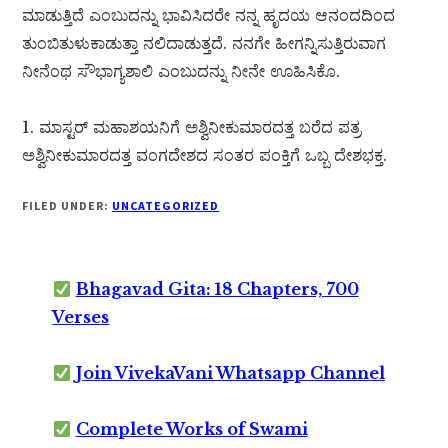
ಮಾಡುತ್ತಿದೆ ಎಂಬುದನ್ನು ಭಾವಿಸಿದರೇ ನನ್ನ ಹೃದಯ ಆನಂದದಿಂದ
ತುಂಬಿತುಳುಕಾಡುತ್ತಾ ನಲಿದಾಡುತ್ತದೆ. ನನಗೇ ಹೀಗನ್ನಿಸುತ್ತಿರುವಾಗ
ನೀನೆಂಥ ಸೌಭಾಗ್ಯಶಾಲಿ ಎಂಬುದನ್ನು ನೀನೇ ಊಹಿಸಿಕೊ.
1. ಮಾಸ್ಟರ್ ಮಹಾಶಯನಿಗೆ ಅಶ್ವಿನೀಕುಮಾರದತ್ತ ಬರೆದ ಪತ್ರ
ಅಶ್ವಿನೀಕುಮಾರದತ್ತ ವಂಗದೇಶದ ಸಂತರ ಪಂಕ್ತಿಗೆ ಒಬ್ಬ ದೇಶಭಕ್ತ.
FILED UNDER:
UNCATEGORIZED
Bhagavad Gita: 18 Chapters, 700
Verses
Join VivekaVani Whatsapp Channel
Complete Works of Swami