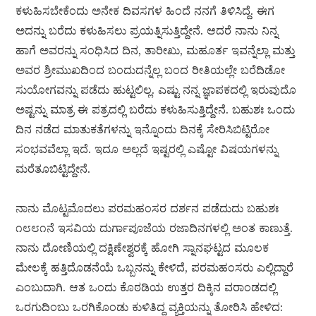
ಕಳುಹಿಸಬೇಕೆಂದು ಅನೇಕ ದಿವಸಗಳ ಹಿಂದೆ ನನಗೆ ತಿಳಿಸಿದ್ದೆ. ಈಗ
ಅದನ್ನು ಬರೆದು ಕಳುಹಿಸಲು ಪ್ರಯತ್ನಿಸುತ್ತಿದ್ದೇನೆ. ಆದರೆ ನಾನು ನಿನ್ನ
ಹಾಗೆ ಅವರನ್ನು ಸಂಧಿಸಿದ ದಿನ, ತಾರೀಖು, ಮಹೂರ್ತ ಇವನ್ನೆಲ್ಲಾ ಮತ್ತು
ಅವರ ಶ್ರೀಮುಖದಿಂದ ಬಂದುದನ್ನೆಲ್ಲ ಬಂದ ರೀತಿಯಲ್ಲೇ ಬರೆದಿಡೋ
ಸುಯೋಗವನ್ನು ಪಡೆದು ಹುಟ್ಟಲಿಲ್ಲ. ಎಷ್ಟು ನನ್ನ ಜ್ಞಾಪಕದಲ್ಲಿ ಇರುವುದೊ
ಅಷ್ಟನ್ನು ಮಾತ್ರ ಈ ಪತ್ರದಲ್ಲಿ ಬರೆದು ಕಳುಹಿಸುತ್ತಿದ್ದೇನೆ. ಬಹುಶಃ ಒಂದು
ದಿನ ನಡೆದ ಮಾತುಕತೆಗಳನ್ನು ಇನ್ನೊಂದು ದಿನಕ್ಕೆ ಸೇರಿಸಿಬಿಟ್ಟಿರೋ
ಸಂಭವವೆಲ್ಲಾ ಇದೆ. ಇದೂ ಅಲ್ಲದೆ ಇಷ್ಟರಲ್ಲಿ ಎಷ್ಟೋ ವಿಷಯಗಳನ್ನು
ಮರೆತೂಬಿಟ್ಟಿದ್ದೇನೆ.
ನಾನು ಮೊಟ್ಟಮೊದಲು ಪರಮಹಂಸರ ದರ್ಶನ ಪಡೆದುದು ಬಹುಶಃ
೧೮೮೧ನೆ ಇಸವಿಯ ದುರ್ಗಾಪೂಜೆಯ ರಜಾದಿನಗಳಲ್ಲಿ ಅಂತ ಕಾಣುತ್ತೆ.
ನಾನು ದೋಣಿಯಲ್ಲಿ ದಕ್ಷಿಣೇಶ್ವರಕ್ಕೆ ಹೋಗಿ ಸ್ನಾನಘಟ್ಟದ ಮೂಲಕ
ಮೇಲಕ್ಕೆ ಹತ್ತಿದೊಡನೆಯೆ ಒಬ್ಬನನ್ನು ಕೇಳಿದೆ, ಪರಮಹಂಸರು ಎಲ್ಲಿದ್ದಾರೆ
ಎಂಬುದಾಗಿ. ಆತ ಒಂದು ಕೊಠಡಿಯ ಉತ್ತರ ದಿಕ್ಕಿನ ವರಾಂಡದಲ್ಲಿ
ಒರಗುದಿಂಬು ಒರಗಿಕೊಂಡು ಕುಳಿತಿದ್ದ ವ್ಯಕ್ತಿಯನ್ನು ತೋರಿಸಿ ಹೇಳಿದ: