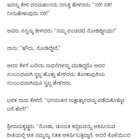
ಇದನ್ನು ಕೇಳಿ ಪರಮಹಂಸರು ನಗುತ್ತ ಹೇಳಿದರು: “ಸರಿ! ಸರಿ!
ನೀನುಹೇಳುವುದು ಸರಿ!”
ಅವರು ನನ್ನನ್ನು ಕೇಳಿದರು: “ನಮ್ಮ ಪಂಚವಟಿ ನೋಡಿದ್ದೀಯಾ?”
ನಾನು: “ಹೌದು, ನೋಡಿದ್ದೇನೆ.”
ಅದರ ಕೆಳಗೆ ಏನೇನು ಸಾಧನೆಗಳನ್ನು ಮಾಡಿದ್ದರೊ ಅದರ
ಸಂಬಂಧವಾಗಿ ಸ್ವಲ್ಪ ಹೊತ್ತು ಹೇಳಿದರು. ತೋತಾಪುರಿಯ
ಸಂಬಂಧವಾಗಿಯೂ ಸ್ವಲ್ಪ ಹೇಳಿದರು.
ಬಳಿಕ ನಾನು ಕೇಳಿದೆ: “ಭಗವಂತನ ಸಾಕ್ಷಾತ್ಕಾರವನ್ನು ಪಡೆದುಕೊಳ್ಳೋ
ಬಗೆ ಹೇಗೆ?”
ಶ್ರೀರಾಮಕೃಷ್ಣರು: “ನೋಡು, ಚುಂಬಕ ಕಬ್ಬಿಣವನ್ನು ಆಕರ್ಷಿಸುವ
ರೀತಿಯಲ್ಲಿ ಆತ ನಮ್ಮನ್ನು ಸತತ ಆಕರ್ಷಿಸುತ್ತಿದ್ದಾನೆ. ಆದರೆ ಕೊಳೆಯಿಂದ