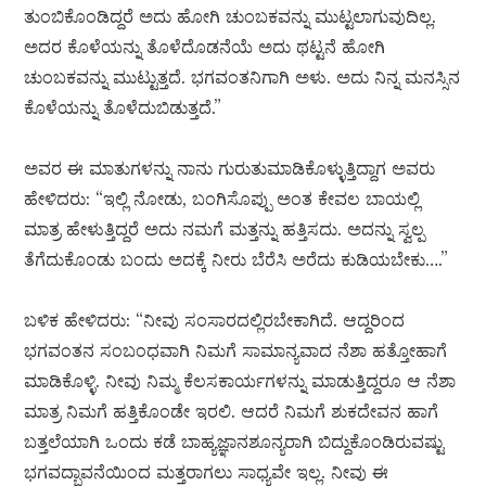
ತುಂಬಿಕೊಂಡಿದ್ದರೆ ಅದು ಹೋಗಿ ಚುಂಬಕವನ್ನು ಮುಟ್ಟಲಾಗುವುದಿಲ್ಲ.
ಅದರ ಕೊಳೆಯನ್ನು ತೊಳೆದೊಡನೆಯೆ ಅದು ಥಟ್ಟನೆ ಹೋಗಿ
ಚುಂಬಕವನ್ನು ಮುಟ್ಟುತ್ತದೆ. ಭಗವಂತನಿಗಾಗಿ ಅಳು. ಅದು ನಿನ್ನ ಮನಸ್ಸಿನ
ಕೊಳೆಯನ್ನು ತೊಳೆದುಬಿಡುತ್ತದೆ.”
ಅವರ ಈ ಮಾತುಗಳನ್ನು ನಾನು ಗುರುತುಮಾಡಿಕೊಳ್ಳುತ್ತಿದ್ದಾಗ ಅವರು
ಹೇಳಿದರು: “ಇಲ್ಲಿ ನೋಡು, ಬಂಗಿಸೊಪ್ಪು ಅಂತ ಕೇವಲ ಬಾಯಲ್ಲಿ
ಮಾತ್ರ ಹೇಳುತ್ತಿದ್ದರೆ ಅದು ನಮಗೆ ಮತ್ತನ್ನು ಹತ್ತಿಸದು. ಅದನ್ನು ಸ್ವಲ್ಪ
ತೆಗೆದುಕೊಂಡು ಬಂದು ಅದಕ್ಕೆ ನೀರು ಬೆರೆಸಿ ಅರೆದು ಕುಡಿಯಬೇಕು….”
ಬಳಿಕ ಹೇಳಿದರು: “ನೀವು ಸಂಸಾರದಲ್ಲಿರಬೇಕಾಗಿದೆ. ಆದ್ದರಿಂದ
ಭಗವಂತನ ಸಂಬಂಧವಾಗಿ ನಿಮಗೆ ಸಾಮಾನ್ಯವಾದ ನೆಶಾ ಹತ್ತೋಹಾಗೆ
ಮಾಡಿಕೊಳ್ಳಿ. ನೀವು ನಿಮ್ಮ ಕೆಲಸಕಾರ್ಯಗಳನ್ನು ಮಾಡುತ್ತಿದ್ದರೂ ಆ ನೆಶಾ
ಮಾತ್ರ ನಿಮಗೆ ಹತ್ತಿಕೊಂಡೇ ಇರಲಿ. ಆದರೆ ನಿಮಗೆ ಶುಕದೇವನ ಹಾಗೆ
ಬತ್ತಲೆಯಾಗಿ ಒಂದು ಕಡೆ ಬಾಹ್ಯಜ್ಞಾನಶೂನ್ಯರಾಗಿ ಬಿದ್ದುಕೊಂಡಿರುವಷ್ಟು
ಭಗವದ್ಭಾವನೆಯಿಂದ ಮತ್ತರಾಗಲು ಸಾಧ್ಯವೇ ಇಲ್ಲ. ನೀವು ಈ