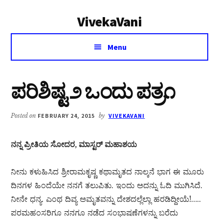
Additional
Skip
Skip
VivekaVani
to
to
menu
main
primary
Voice
content
sidebar
Menu
of
Vivekananda
ಪರಿಶಿಷ್ಟ ೨ ಒಂದು ಪತ್ರ೧
Posted on
FEBRUARY 24, 2015
by
VIVEKAVANI
ನನ್ನ ಪ್ರೀತಿಯ ಸೋದರ, ಮಾಸ್ಟರ್ ಮಹಾಶಯ
ನೀನು ಕಳುಹಿಸಿದ ಶ್ರೀರಾಮಕೃಷ್ಣ ಕಥಾಮೃತದ ನಾಲ್ಕನೆ ಭಾಗ ಈ ಮೂರು
ದಿನಗಳ ಹಿಂದೆಯೇ ನನಗೆ ತಲುಪಿತು. ಇಂದು ಅದನ್ನು ಓದಿ ಮುಗಿಸಿದೆ.
ನೀನೇ ಧನ್ಯ. ಎಂಥ ದಿವ್ಯ ಅಮೃತವನ್ನು ದೇಶದಲ್ಲೆಲ್ಲಾ ಹರಡಿದ್ದೀಯೆ!…..
ಪರಮಹಂಸರಿಗೂ ನನಗೂ ನಡೆದ ಸಂಭಾಷಣೆಗಳನ್ನು ಬರೆದು