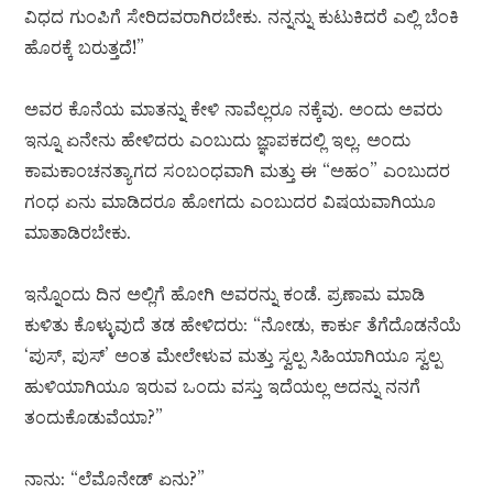
ವಿಧದ ಗುಂಪಿಗೆ ಸೇರಿದವರಾಗಿರಬೇಕು. ನನ್ನನ್ನು ಕುಟುಕಿದರೆ ಎಲ್ಲಿ ಬೆಂಕಿ
ಹೊರಕ್ಕೆ ಬರುತ್ತದೆ!”
ಅವರ ಕೊನೆಯ ಮಾತನ್ನು ಕೇಳಿ ನಾವೆಲ್ಲರೂ ನಕ್ಕೆವು. ಅಂದು ಅವರು
ಇನ್ನೂ ಏನೇನು ಹೇಳಿದರು ಎಂಬುದು ಜ್ಞಾಪಕದಲ್ಲಿ ಇಲ್ಲ. ಅಂದು
ಕಾಮಕಾಂಚನತ್ಯಾಗದ ಸಂಬಂಧವಾಗಿ ಮತ್ತು ಈ “ಅಹಂ” ಎಂಬುದರ
ಗಂಧ ಏನು ಮಾಡಿದರೂ ಹೋಗದು ಎಂಬುದರ ವಿಷಯವಾಗಿಯೂ
ಮಾತಾಡಿರಬೇಕು.
ಇನ್ನೊಂದು ದಿನ ಅಲ್ಲಿಗೆ ಹೋಗಿ ಅವರನ್ನು ಕಂಡೆ. ಪ್ರಣಾಮ ಮಾಡಿ
ಕುಳಿತು ಕೊಳ್ಳುವುದೆ ತಡ ಹೇಳಿದರು: “ನೋಡು, ಕಾರ್ಕು ತೆಗೆದೊಡನೆಯೆ
‘ಪುಸ್, ಪುಸ್’ ಅಂತ ಮೇಲೇಳುವ ಮತ್ತು ಸ್ವಲ್ಪ ಸಿಹಿಯಾಗಿಯೂ ಸ್ವಲ್ಪ
ಹುಳಿಯಾಗಿಯೂ ಇರುವ ಒಂದು ವಸ್ತು ಇದೆಯಲ್ಲ ಅದನ್ನು ನನಗೆ
ತಂದುಕೊಡುವೆಯಾ?”
ನಾನು: “ಲೆಮೊನೇಡ್ ಏನು?”