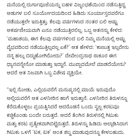
ಮನೆಯಲ್ಲಿ ದುರ್ಗಾಪೂಜೆಯನ್ನು ಬಹಳ ವಿಜೃಂಭಣೆಯಿಂದ ನಡೆಸುತ್ತಿದ್ದ.
ಆಡುಗಳ ಬಲಿ ಸೂರ್ಯೋದಯದಿಂದ ಹಿಡಿದು ಸೂರ್ಯಾಸ್ತದವರೆಗೂ
ನಡೆಯುತ್ತಲೇ ಇರುತ್ತಿತ್ತು. ಕೆಲವು ವರ್ಷಗಳಾದ ನಂತರ ಬಲಿ ಅಷ್ಟು
ಆಕರ್ಷಣೀಯವಾಗಿ ಏನೂ ನಡೆಯುತ್ತಿರಲಿಲ್ಲ. ಒಬ್ಬ ಆತನನ್ನು ಕೇಳಿದ:
‘ಮಹಾಶಯ, ಈಗ ಕೆಲವು ವರ್ಷಗಳಿಂದ ಬಲಿ ನಿಮ್ಮ ಮನೆಯಲ್ಲಿ ಅಷ್ಟು
ವೈಭವದಿಂದ ನಡೆಯುತ್ತಿಲ್ಲವಲ್ಲ ಏಕೆ?’ ಆತ ಹೇಳಿದ: ‘ಕಾಣುತ್ತ ಇಲ್ಲವೇನು
ನನ್ನ ಹಲ್ಲು ಬಿದ್ದುಹೋಗಿರೋದು?’ ದೇವೇಂದ್ರನಾಥ ಠಾಕೂರ ಈಗ
ಧ್ಯಾನವನ್ನೇನೋ ಮಾಡುತ್ತಾ ಇದ್ದಾನೆ. ಮುಪ್ಪಾದಮೇಲೆ ಮಾಡದೆಯೇನು?
ಆದರೆ ಆತ ನಿಜವಾಗಿ ಒಬ್ಬ ವಿಶೇಷ ವ್ಯಕ್ತಿಯೇ.
“ಇಲ್ಲಿ ನೋಡು, ಎಲ್ಲಿಯವರೆಗೆ ಮನುಷ್ಯನಲ್ಲಿ ಮಾಯೆ ಇರುವುದೊ
ಅಲ್ಲಿಯವರೆಗೆ ಆತ ಎಳನೀರಿನ ಹಾಗೆ ಇರುತ್ತಾನೆ. ಎಳನೀರಿನ ತಿರುಳನ್ನೂ
ಕೆರೆದುಕೊಳ್ಳಲು ಪ್ರಯತ್ನಿಸಿದರೆ ಅದರೊಡನೆ ಒಂದು ಸ್ವಲ್ಪ ಕರಟವೂ
ಕಚ್ಚಿಕೊಂಡು ಬಂದೇ ಬರುತ್ತದೆ. ಆದರೆ ತೆಂಗಿನ ತಿರುಳಿನಲ್ಲಿ ಗಿಟುಕು
ಮತ್ತು ಕರಟ ಪ್ರತ್ಯೇಕವಾಗಿಬಿಟ್ಟಿರುತ್ತದೆ. ತಿರುಳನ್ನು ಹಿಡಿದು ಅಲ್ಲಾಡಿಸಿದಾಗ
ಗಿಟುಕು ಒಳಗೆ ‘ಟಕ, ಟಕ’ ಅಂತ ಶಬ್ದ ಮಾಡುವುದನ್ನೂ ಕೇಳಬಹುದು.