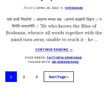
Posted on
APRIL 20, 2018
by
VIVEKAVANI
यतो वाचो निवर्तन्ते । अप्राप्य मनसा सह ।आनन्दं ब्रह्मणो विद्वान् । न
बिभेति कदाचनेति । "He who knows the Bliss of
Brahman, whence all words together with the
mind turn away, unable to reach it - he …
ABOUT
CONTINUE READING
→
TAITTIRIYA
FILED UNDER:
TAITTIRIYA UPANISHAD
UPANISHAD
TAGGED WITH:
SRI RAMAKRISHNA
2.4.1
Page
Page
Page
Go
1
2
3
Next Page »
to