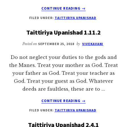
ABOUT
CONTINUE READING
→
TAITTIRIYA
FILED UNDER:
TAITTIRIYA UPANISHAD
UPANISHAD
1.1.1
Taittiriya Upanishad 1.11.2
Posted on
SEPTEMBER 25, 2018
by
VIVEKAVANI
Do not neglect your duties to the gods and
the Manes. Treat your mother as God. Treat
your father as God. Treat your teacher as
God. Treat your guest as God. Whatever
deeds are faultless, these are to …
ABOUT
CONTINUE READING
→
TAITTIRIYA
FILED UNDER:
TAITTIRIYA UPANISHAD
UPANISHAD
1.11.2
Taittiriya Upanishad 2.4.1