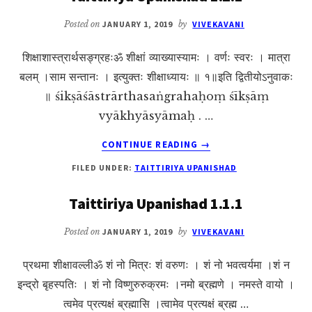
Posted on
JANUARY 1, 2019
by
VIVEKAVANI
शिक्षाशास्त्रार्थसङ्ग्रहःॐ शीक्षां व्याख्यास्यामः । वर्णः स्वरः । मात्रा
बलम् ।साम सन्तानः । इत्युक्तः शीक्षाध्यायः ॥ १॥इति द्वितीयोऽनुवाकः
॥ śikṣāśāstrārthasaṅgrahaḥoṃ śīkṣāṃ
vyākhyāsyāmaḥ . …
ABOUT
CONTINUE READING
→
TAITTIRIYA
FILED UNDER:
TAITTIRIYA UPANISHAD
UPANISHAD
1.2.1
Taittiriya Upanishad 1.1.1
Posted on
JANUARY 1, 2019
by
VIVEKAVANI
प्रथमा शीक्षावल्लीॐ शं नो मित्रः शं वरुणः । शं नो भवत्वर्यमा ।शं न
इन्द्रो बृहस्पतिः । शं नो विष्णुरुरुक्रमः ।नमो ब्रह्मणे । नमस्ते वायो ।
त्वमेव प्रत्यक्षं ब्रह्मासि ।त्वामेव प्रत्यक्षं ब्रह्म …