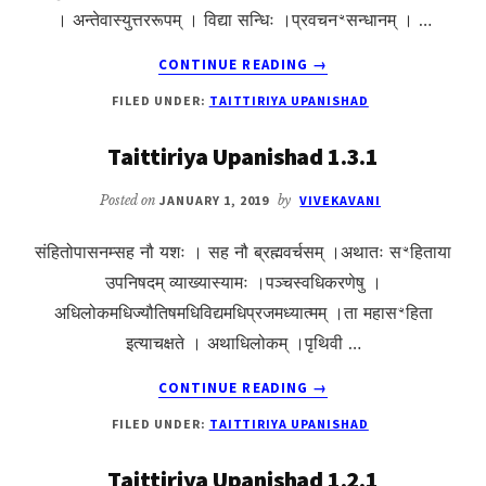
। अन्तेवास्युत्तररूपम् । विद्या सन्धिः ।प्रवचनꣳसन्धानम् । …
ABOUT
CONTINUE READING
→
TAITTIRIYA
FILED UNDER:
TAITTIRIYA UPANISHAD
UPANISHAD
1.3.2
Taittiriya Upanishad 1.3.1
Posted on
JANUARY 1, 2019
by
VIVEKAVANI
संहितोपासनम्सह नौ यशः । सह नौ ब्रह्मवर्चसम् ।अथातः सꣳहिताया
उपनिषदम् व्याख्यास्यामः ।पञ्चस्वधिकरणेषु ।
अधिलोकमधिज्यौतिषमधिविद्यमधिप्रजमध्यात्मम् ।ता महासꣳहिता
इत्याचक्षते । अथाधिलोकम् ।पृथिवी …
ABOUT
CONTINUE READING
→
TAITTIRIYA
FILED UNDER:
TAITTIRIYA UPANISHAD
UPANISHAD
1.3.1
Taittiriya Upanishad 1.2.1