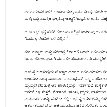
ಪರಮಹಂಸರೊಡನೆ ಹಾಜರಾ ಮತ್ತು ಇನ್ನೂ ಕೆಲವು ಮಂದಿ ಭಕ್ತರು 
ಮತ್ತು ಒಬ್ಬ ತಾಂತ್ರಿಕ ಭಕ್ತನನ್ನು ಆಹ್ವಾನಿಸಿದ್ದಾನೆ. ಈಶಾನನ ಮ
ಆ ತಾಂತ್ರಿಕ ಭಕ್ತ ಹಣೆಗೆ ಕುಂಕುಮ ಇಟ್ಟುಕೊಂಡಿರುವುದು ಪರಮಹಂಸ
“ಓಹೋ, ಈತನಿಗೆ ಬರೆ ಬಿದ್ದಿದೆ!”
ಈಗ ಮಾಸ್ಟರ್ ಮತ್ತು ನರೇಂದ್ರ ಕೊಠಡಿಗೆ ಬಂದು ಪರಮಹಂಸರಿ
ಇಂದು ಹೋಗುವುದಾಗಿ ಮೊದಲೇ ಪರಮಹಂಸರು ಮಾಸ್ಟರಿಗೆ ತಿಳ
ಊಟಕ್ಕೆ ಬಡಿಸುವುದು ಹೊತ್ತಾದುದರಿಂದ ಪರಮಹಂಸರು ತಮಾಷೆ 
ಬಲಯುತವಾದ್ದು ಎಂಬುದರ ಸಂಬಂಧವಾಗಿ ಒಬ್ಬ ಪಂಡಿತ ಒಂದು ಸಂ
ವ್ಯಾಖ್ಯಾನ ಮಾಡುತ್ತ ಆತ ಹೇಳುತ್ತಿದ್ದಾನೆ: “ದರ್ಶನಾದಿ ಶಾಸ್
ಜನರಿಗೆ ಅನಿಸುತ್ತದೆ, ವೇದಾಂತ, ಸಾಂಖ್ಯ, ನ್ಯಾಯ, ಪಾತಂಜಲ 
ಮನೋಹರವಾದ್ದು. ಸಂಗೀತ ಕಲ್ಲಿನಂಥ ಹೃದಯಗಳನ್ನೂ ಕರಗಿಸಿಬಿ
ಆಕರ್ಷಕವಾದ ವಸ್ತು. ಆಕೆ ಏನಾದರೂ ಹತ್ತಿರ ಸುಳಿದಳು ಎಂ