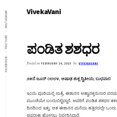
Additional
Skip
Skip
VivekaVani
to
to
menu
INSTAGRAM
main
primary
Voice
content
sidebar
of
Vivekananda
YOUTUBE
ಪಂಡಿತ ಶಶಧರ
FACEBOOK
Posted on
FEBRUARY 24, 2015
by
VIVEKAVANI
೨೫ನೆ ಜೂನ್ ೧೮೮೪, ಆಷಾಢ ಶುಕ್ಲ ದ್ವಿತೀಯ, ಬುಧವಾರ
ಇಂದು ಪೂರಿಯಲ್ಲಿ ಜಾತ್ರೆ. ಈಶಾನನ ಆಹ್ವಾನಕ್ಕನುಸಾರ ಪರಮಹಂಸ
ಮುಂಚೆಯೇ ಬಂದುಬಿಟ್ಟಿದ್ದಾರೆ. ಅವರಿಗೆ ಪಂಡಿತ ಶಶಧರ 
ದಿನದಿಂದ ಇತ್ತು. ಆತ ಈಶಾನನ ಮನೆಯ ಹತ್ತಿರದಲ್ಲೇ ಒಂದು ಮನ
ಅಪರಾಹ್ನ ಹೋಗಲು ನಿರ್ಧರಿಸಿದ್ದಾರೆ.