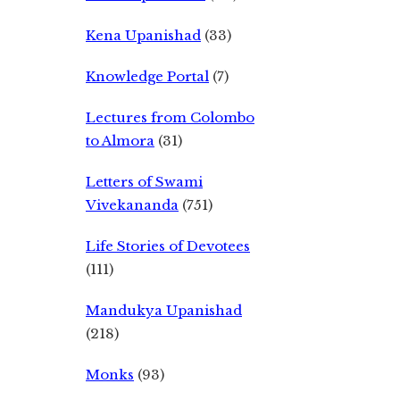
Kena Upanishad
(33)
Knowledge Portal
(7)
Lectures from Colombo
to Almora
(31)
Letters of Swami
Vivekananda
(751)
Life Stories of Devotees
(111)
Mandukya Upanishad
(218)
Monks
(93)