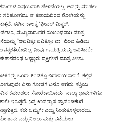
ಳಲ್ಲಿ ಕರ್ಮಗಳ ವಿಷಯವಾಗಿ ಹೇಳಿದೆಯಲ್ಲ, ಅವನ್ನು ಮಾಡಲು
ಷಾಯ ಸರಿಹೋಗದು. ಆ ಕಷಾಯದಿಂದ ರೋಗಿಯನ್ನು
ತದೆ. ಈಗಿನ ಕಾಲಕ್ಕೆ ‘ಫೀವರ್ ಮಿಕ್ಚರ್.’
ೇರ್ಪಡಿಸಿ, ಮುಖ್ಯವಾದುದರ ಸಂಬಂಧವಾಗಿ ಮಾತ್ರ
ದನೆಯನ್ನು “ಅಪವಿತ್ರಃ ಪವಿತ್ರೋ ವಾ” ದಿಂದ ಹಿಡಿದು
ಕತೆಯೇನಿಲ್ಲ. ನೀವು ಗಾಯತ್ರಿಯನ್ನು ಜಪಿಸಿದರೇ
ನನಂಥ ಒಬ್ಬಿಬ್ಬರು ವ್ಯಕ್ತಿಗಳಿಗೆ ಮಾತ್ರ ತಿಳಿಸು.
ಿಕರನ್ನು ಒಂದು ಕಿಂಚಿತ್ತೂ ಬದಲಾಯಿಸಲಾರೆ. ಕಲ್ಲಿನ
ಗುವುದೇ ವಿನಾ ಗೋಡೆಗೆ ಏನೂ ಆಗದು. ಕತ್ತಿಯ
ಧುವಿನ ಕಮಂಡಲು-ಸೋರೆಕಾಯಿನದು -ನಾಲ್ಕು ಧಾಮಗಳಿಗೂ
ೇ ಇರುತ್ತದೆ. ನಿನ್ನ ಉಪನ್ಯಾಸ ಪ್ರಾಪಂಚಿಕರಿಗೆ
ತಾಗುತ್ತದೆ. ಕರು ಒಮ್ಮೆಗೇ ಎದ್ದು ನಿಂತುಕೊಳ್ಳಲಾರದು.
ಡಿಯೇ ತಾನು ಎದ್ದು ನಿಲ್ಲಲು ಮತ್ತು ನಡೆಯಲು