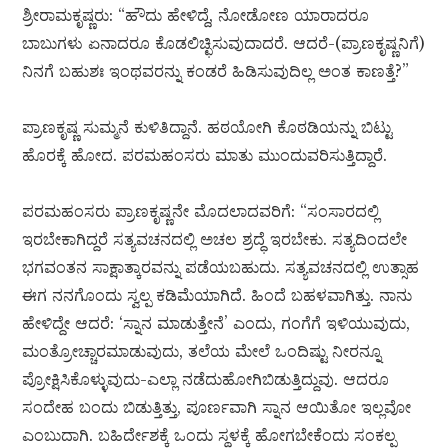
ಶ್ರೀರಾಮಕೃಷ್ಣರು: “ಹೌದು ಹೇಳಿದ್ದೆ, ನೋಡೋಣ ಯಾರಾದರೂ
ಬಾಬುಗಳು ಏನಾದರೂ ಕೊಡಲಿಚ್ಛಿಸುವುದಾದರೆ. ಆದರೆ-(ಪ್ರಾಣಕೃಷ್ಣನಿಗೆ)
ನಿನಗೆ ಬಹುಶಃ ಇಂಥವರನ್ನು ಕಂಡರೆ ಹಿಡಿಸುವುದಿಲ್ಲ ಅಂತ ಕಾಣತ್ತೆ?”
ಪ್ರಾಣಕೃಷ್ಣ ಸುಮ್ಮನೆ ಕುಳಿತಿದ್ದಾನೆ. ಹಠಯೋಗಿ ಕೊಠಡಿಯನ್ನು ಬಿಟ್ಟು
ಹೊರಕ್ಕೆ ಹೋದ. ಪರಮಹಂಸರು ಮಾತು ಮುಂದುವರಿಸುತ್ತಿದ್ದಾರೆ.
ಪರಮಹಂಸರು ಪ್ರಾಣಕೃಷ್ಣನೇ ಮೊದಲಾದವರಿಗೆ: “ಸಂಸಾರದಲ್ಲಿ
ಇರಬೇಕಾಗಿದ್ದರೆ ಸತ್ಯವಚನದಲ್ಲಿ ಅಚಲ ಶ್ರದ್ಧೆ ಇರಬೇಕು. ಸತ್ಯದಿಂದಲೇ
ಭಗವಂತನ ಸಾಕ್ಷಾತ್ಕಾರವನ್ನು ಪಡೆಯಬಹುದು. ಸತ್ಯವಚನದಲ್ಲಿ ಉತ್ಸಾಹ
ಈಗ ನನಗೊಂದು ಸ್ವಲ್ಪ ಕಡಿಮೆಯಾಗಿದೆ. ಹಿಂದೆ ಬಹಳವಾಗಿತ್ತು. ನಾನು
ಹೇಳಿದ್ದೇ ಆದರೆ: ‘ಸ್ನಾನ ಮಾಡುತ್ತೇನೆ’ ಎಂದು, ಗಂಗೆಗೆ ಇಳಿಯುವುದು,
ಮಂತ್ರೋಚ್ಚಾರಮಾಡುವುದು, ತಲೆಯ ಮೇಲೆ ಒಂದಿಷ್ಟು ನೀರನ್ನೂ
ಪ್ರೋಕ್ಷಿಸಿಕೊಳ್ಳುವುದು-ಎಲ್ಲಾ ನಡೆದುಹೋಗಿಬಿಡುತ್ತಿದ್ದುವು. ಆದರೂ
ಸಂದೇಹ ಬಂದು ಬಿಡುತ್ತಿತ್ತು, ಪೂರ್ಣವಾಗಿ ಸ್ನಾನ ಆಯಿತೋ ಇಲ್ಲವೋ
ಎಂಬುದಾಗಿ. ಬಹಿರ್ದೇಶಕ್ಕೆ ಒಂದು ಸ್ಥಳಕ್ಕೆ ಹೋಗಬೇಕೆಂದು ಸಂಕಲ್ಪ