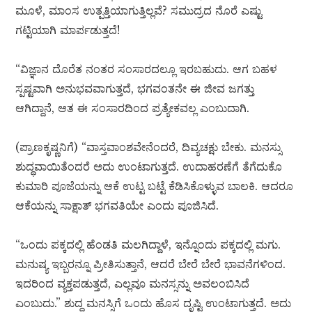
ಮೂಳೆ, ಮಾಂಸ ಉತ್ಪತ್ತಿಯಾಗುತ್ತಿಲ್ಲವೆ? ಸಮುದ್ರದ ನೊರೆ ಎಷ್ಟು
ಗಟ್ಟಿಯಾಗಿ ಮಾರ್ಪಡುತ್ತದೆ!
“ವಿಜ್ಞಾನ ದೊರೆತ ನಂತರ ಸಂಸಾರದಲ್ಲೂ ಇರಬಹುದು. ಆಗ ಬಹಳ
ಸ್ಪಷ್ಟವಾಗಿ ಅನುಭವವಾಗುತ್ತದೆ, ಭಗವಂತನೇ ಈ ಜೀವ ಜಗತ್ತು
ಆಗಿದ್ದಾನೆ, ಆತ ಈ ಸಂಸಾರದಿಂದ ಪ್ರತ್ಯೇಕವಲ್ಲ ಎಂಬುದಾಗಿ.
(ಪ್ರಾಣಕೃಷ್ಣನಿಗೆ) “ವಾಸ್ತವಾಂಶವೇನೆಂದರೆ, ದಿವ್ಯಚಕ್ಷು ಬೇಕು. ಮನಸ್ಸು
ಶುದ್ಧವಾಯಿತೆಂದರೆ ಅದು ಉಂಟಾಗುತ್ತದೆ. ಉದಾಹರಣೆಗೆ ತೆಗೆದುಕೊ
ಕುಮಾರಿ ಪೂಜೆಯನ್ನು ಆಕೆ ಉಟ್ಟ ಬಟ್ಟೆ ಕೆಡಿಸಿಕೊಳ್ಳುವ ಬಾಲಕಿ. ಆದರೂ
ಆಕೆಯನ್ನು ಸಾಕ್ಷಾತ್ ಭಗವತಿಯೇ ಎಂದು ಪೂಜಿಸಿದೆ.
“ಒಂದು ಪಕ್ಕದಲ್ಲಿ ಹೆಂಡತಿ ಮಲಗಿದ್ದಾಳೆ, ಇನ್ನೊಂದು ಪಕ್ಕದಲ್ಲಿ ಮಗು.
ಮನುಷ್ಯ ಇಬ್ಬರನ್ನೂ ಪ್ರೀತಿಸುತ್ತಾನೆ, ಆದರೆ ಬೇರೆ ಬೇರೆ ಭಾವನೆಗಳಿಂದ.
ಇದರಿಂದ ವ್ಯಕ್ತಪಡುತ್ತದೆ, ಎಲ್ಲವೂ ಮನಸ್ಸನ್ನು ಅವಲಂಬಿಸಿದೆ
ಎಂಬುದು.” ಶುದ್ಧ ಮನಸ್ಸಿಗೆ ಒಂದು ಹೊಸ ದೃಷ್ಟಿ ಉಂಟಾಗುತ್ತದೆ. ಅದು