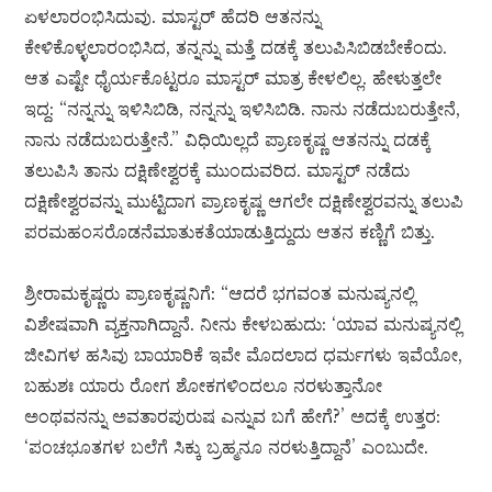
ಏಳಲಾರಂಭಿಸಿದುವು. ಮಾಸ್ಟರ್ ಹೆದರಿ ಆತನನ್ನು
ಕೇಳಿಕೊಳ್ಳಲಾರಂಭಿಸಿದ, ತನ್ನನ್ನು ಮತ್ತೆ ದಡಕ್ಕೆ ತಲುಪಿಸಿಬಿಡಬೇಕೆಂದು.
ಆತ ಎಷ್ಟೇ ಧೈರ್ಯಕೊಟ್ಟರೂ ಮಾಸ್ಟರ್ ಮಾತ್ರ ಕೇಳಲಿಲ್ಲ. ಹೇಳುತ್ತಲೇ
ಇದ್ದ: “ನನ್ನನ್ನು ಇಳಿಸಿಬಿಡಿ, ನನ್ನನ್ನು ಇಳಿಸಿಬಿಡಿ. ನಾನು ನಡೆದುಬರುತ್ತೇನೆ,
ನಾನು ನಡೆದುಬರುತ್ತೇನೆ.” ವಿಧಿಯಿಲ್ಲದೆ ಪ್ರಾಣಕೃಷ್ಣ ಆತನನ್ನು ದಡಕ್ಕೆ
ತಲುಪಿಸಿ ತಾನು ದಕ್ಷಿಣೇಶ್ವರಕ್ಕೆ ಮುಂದುವರಿದ. ಮಾಸ್ಟರ್ ನಡೆದು
ದಕ್ಷಿಣೇಶ್ವರವನ್ನು ಮುಟ್ಟಿದಾಗ ಪ್ರಾಣಕೃಷ್ಣ ಆಗಲೇ ದಕ್ಷಿಣೇಶ್ವರವನ್ನು ತಲುಪಿ
ಪರಮಹಂಸರೊಡನೆಮಾತುಕತೆಯಾಡುತ್ತಿದ್ದುದು ಆತನ ಕಣ್ಣಿಗೆ ಬಿತ್ತು.
ಶ್ರೀರಾಮಕೃಷ್ಣರು ಪ್ರಾಣಕೃಷ್ಣನಿಗೆ: “ಆದರೆ ಭಗವಂತ ಮನುಷ್ಯನಲ್ಲಿ
ವಿಶೇಷವಾಗಿ ವ್ಯಕ್ತನಾಗಿದ್ದಾನೆ. ನೀನು ಕೇಳಬಹುದು: ‘ಯಾವ ಮನುಷ್ಯನಲ್ಲಿ
ಜೀವಿಗಳ ಹಸಿವು ಬಾಯಾರಿಕೆ ಇವೇ ಮೊದಲಾದ ಧರ್ಮಗಳು ಇವೆಯೋ,
ಬಹುಶಃ ಯಾರು ರೋಗ ಶೋಕಗಳಿಂದಲೂ ನರಳುತ್ತಾನೋ
ಅಂಥವನನ್ನು ಅವತಾರಪುರುಷ ಎನ್ನುವ ಬಗೆ ಹೇಗೆ?’ ಅದಕ್ಕೆ ಉತ್ತರ:
‘ಪಂಚಭೂತಗಳ ಬಲೆಗೆ ಸಿಕ್ಕು ಬ್ರಹ್ಮನೂ ನರಳುತ್ತಿದ್ದಾನೆ’ ಎಂಬುದೇ.