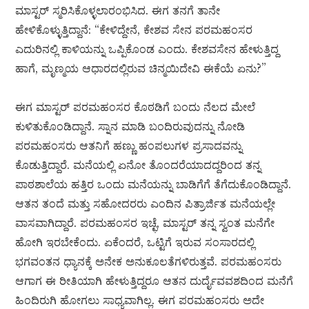
ಮಾಸ್ಟರ್ ಸ್ಮರಿಸಿಕೊಳ್ಳಲಾರಂಭಿಸಿದ. ಈಗ ತನಗೆ ತಾನೇ
ಹೇಳಿಕೊಳ್ಳುತ್ತಿದ್ದಾನೆ: “ಕೇಳಿದ್ದೇನೆ, ಕೇಶವ ಸೇನ ಪರಮಹಂಸರ
ಎದುರಿನಲ್ಲಿ ಕಾಳಿಯನ್ನು ಒಪ್ಪಿಕೊಂಡ ಎಂದು. ಕೇಶವಸೇನ ಹೇಳುತ್ತಿದ್ದ
ಹಾಗೆ, ಮೃಣ್ಮಯ ಆಧಾರದಲ್ಲಿರುವ ಚಿನ್ಮಯಿದೇವಿ ಈಕೆಯೆ ಏನು?”
ಈಗ ಮಾಸ್ಟರ್ ಪರಮಹಂಸರ ಕೊಠಡಿಗೆ ಬಂದು ನೆಲದ ಮೇಲೆ
ಕುಳಿತುಕೊಂಡಿದ್ದಾನೆ. ಸ್ನಾನ ಮಾಡಿ ಬಂದಿರುವುದನ್ನು ನೋಡಿ
ಪರಮಹಂಸರು ಆತನಿಗೆ ಹಣ್ಣು ಹಂಪಲುಗಳ ಪ್ರಸಾದವನ್ನು
ಕೊಡುತ್ತಿದ್ದಾರೆ. ಮನೆಯಲ್ಲಿ ಏನೋ ತೊಂದರೆಯಾದದ್ದರಿಂದ ತನ್ನ
ಪಾಠಶಾಲೆಯ ಹತ್ತಿರ ಒಂದು ಮನೆಯನ್ನು ಬಾಡಿಗೆಗೆ ತೆಗೆದುಕೊಂಡಿದ್ದಾನೆ.
ಆತನ ತಂದೆ ಮತ್ತು ಸಹೋದರರು ಎಂದಿನ ಪಿತ್ರಾರ್ಜಿತ ಮನೆಯಲ್ಲೇ
ವಾಸವಾಗಿದ್ದಾರೆ. ಪರಮಹಂಸರ ಇಚ್ಛೆ, ಮಾಸ್ಟರ್ ತನ್ನ ಸ್ವಂತ ಮನೆಗೇ
ಹೋಗಿ ಇರಬೇಕೆಂದು. ಏಕೆಂದರೆ, ಒಟ್ಟಿಗೆ ಇರುವ ಸಂಸಾರದಲ್ಲಿ
ಭಗವಂತನ ಧ್ಯಾನಕ್ಕೆ ಅನೇಕ ಅನುಕೂಲತೆಗಳಿರುತ್ತವೆ. ಪರಮಹಂಸರು
ಆಗಾಗ ಈ ರೀತಿಯಾಗಿ ಹೇಳುತ್ತಿದ್ದರೂ ಆತನ ದುರ್ದೈವವಶದಿಂದ ಮನೆಗೆ
ಹಿಂದಿರುಗಿ ಹೋಗಲು ಸಾಧ್ಯವಾಗಿಲ್ಲ. ಈಗ ಪರಮಹಂಸರು ಅದೇ