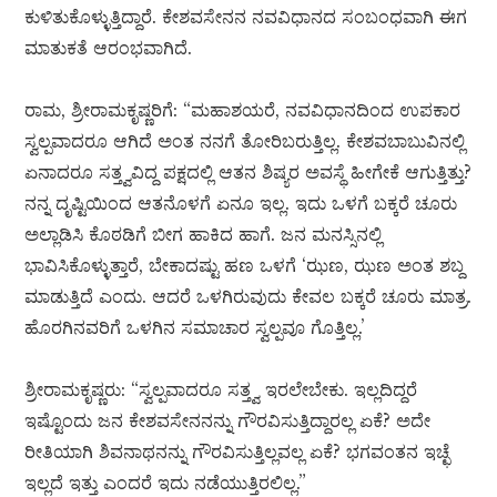
ಕುಳಿತುಕೊಳ್ಳುತ್ತಿದ್ದಾರೆ. ಕೇಶವಸೇನನ ನವವಿಧಾನದ ಸಂಬಂಧವಾಗಿ ಈಗ
ಮಾತುಕತೆ ಆರಂಭವಾಗಿದೆ.
ರಾಮ, ಶ್ರೀರಾಮಕೃಷ್ಣರಿಗೆ: “ಮಹಾಶಯರೆ, ನವವಿಧಾನದಿಂದ ಉಪಕಾರ
ಸ್ವಲ್ಪವಾದರೂ ಆಗಿದೆ ಅಂತ ನನಗೆ ತೋರಿಬರುತ್ತಿಲ್ಲ. ಕೇಶವಬಾಬುವಿನಲ್ಲಿ
ಏನಾದರೂ ಸತ್ತ್ವವಿದ್ದ ಪಕ್ಷದಲ್ಲಿ ಆತನ ಶಿಷ್ಯರ ಅವಸ್ಥೆ ಹೀಗೇಕೆ ಆಗುತ್ತಿತ್ತು?
ನನ್ನ ದೃಷ್ಟಿಯಿಂದ ಆತನೊಳಗೆ ಏನೂ ಇಲ್ಲ. ಇದು ಒಳಗೆ ಬಕ್ಕರೆ ಚೂರು
ಅಲ್ಲಾಡಿಸಿ ಕೊಠಡಿಗೆ ಬೀಗ ಹಾಕಿದ ಹಾಗೆ. ಜನ ಮನಸ್ಸಿನಲ್ಲಿ
ಭಾವಿಸಿಕೊಳ್ಳುತ್ತಾರೆ, ಬೇಕಾದಷ್ಟು ಹಣ ಒಳಗೆ ‘ಝಣ, ಝಣ ಅಂತ ಶಬ್ದ
ಮಾಡುತ್ತಿದೆ ಎಂದು. ಆದರೆ ಒಳಗಿರುವುದು ಕೇವಲ ಬಕ್ಕರೆ ಚೂರು ಮಾತ್ರ.
ಹೊರಗಿನವರಿಗೆ ಒಳಗಿನ ಸಮಾಚಾರ ಸ್ವಲ್ಪವೂ ಗೊತ್ತಿಲ್ಲ.’
ಶ್ರೀರಾಮಕೃಷ್ಣರು: “ಸ್ವಲ್ಪವಾದರೂ ಸತ್ತ್ವ ಇರಲೇಬೇಕು. ಇಲ್ಲದಿದ್ದರೆ
ಇಷ್ಟೊಂದು ಜನ ಕೇಶವಸೇನನನ್ನು ಗೌರವಿಸುತ್ತಿದ್ದಾರಲ್ಲ ಏಕೆ? ಅದೇ
ರೀತಿಯಾಗಿ ಶಿವನಾಥನನ್ನು ಗೌರವಿಸುತ್ತಿಲ್ಲವಲ್ಲ ಏಕೆ? ಭಗವಂತನ ಇಚ್ಛೆ
ಇಲ್ಲದೆ ಇತ್ತು ಎಂದರೆ ಇದು ನಡೆಯುತ್ತಿರಲಿಲ್ಲ.”