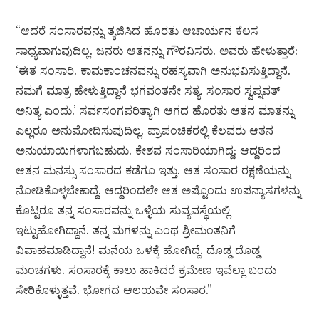
“ಆದರೆ ಸಂಸಾರವನ್ನು ತ್ಯಜಿಸಿದ ಹೊರತು ಆಚಾರ್ಯನ ಕೆಲಸ
ಸಾಧ್ಯವಾಗುವುದಿಲ್ಲ. ಜನರು ಆತನನ್ನು ಗೌರವಿಸರು. ಅವರು ಹೇಳುತ್ತಾರೆ:
‘ಈತ ಸಂಸಾರಿ. ಕಾಮಕಾಂಚನವನ್ನು ರಹಸ್ಯವಾಗಿ ಅನುಭವಿಸುತ್ತಿದ್ದಾನೆ.
ನಮಗೆ ಮಾತ್ರ ಹೇಳುತ್ತಿದ್ದಾನೆ ಭಗವಂತನೇ ಸತ್ಯ. ಸಂಸಾರ ಸ್ವಪ್ನವತ್
ಅನಿತ್ಯ ಎಂದು.’ ಸರ್ವಸಂಗಪರಿತ್ಯಾಗಿ ಆಗದ ಹೊರತು ಆತನ ಮಾತನ್ನು
ಎಲ್ಲರೂ ಅನುಮೋದಿಸುವುದಿಲ್ಲ. ಪ್ರಾಪಂಚಿಕರಲ್ಲಿ ಕೆಲವರು ಆತನ
ಅನುಯಾಯಿಗಳಾಗಬಹುದು. ಕೇಶವ ಸಂಸಾರಿಯಾಗಿದ್ದ; ಆದ್ದರಿಂದ
ಆತನ ಮನಸ್ಸು ಸಂಸಾರದ ಕಡೆಗೂ ಇತ್ತು. ಆತ ಸಂಸಾರ ರಕ್ಷಣೆಯನ್ನು
ನೋಡಿಕೊಳ್ಳಬೇಕಾದ್ದೆ. ಆದ್ದರಿಂದಲೇ ಆತ ಅಷ್ಟೊಂದು ಉಪನ್ಯಾಸಗಳನ್ನು
ಕೊಟ್ಟರೂ ತನ್ನ ಸಂಸಾರವನ್ನು ಒಳ್ಳೆಯ ಸುವ್ಯವಸ್ಥೆಯಲ್ಲಿ
ಇಟ್ಟುಹೋಗಿದ್ದಾನೆ. ತನ್ನ ಮಗಳನ್ನು ಎಂಥ ಶ್ರೀಮಂತನಿಗೆ
ವಿವಾಹಮಾಡಿದ್ದಾನೆ! ಮನೆಯ ಒಳಕ್ಕೆ ಹೋಗಿದ್ದೆ. ದೊಡ್ಡ ದೊಡ್ಡ
ಮಂಚಗಳು. ಸಂಸಾರಕ್ಕೆ ಕಾಲು ಹಾಕಿದರೆ ಕ್ರಮೇಣ ಇವೆಲ್ಲಾ ಬಂದು
ಸೇರಿಕೊಳ್ಳುತ್ತವೆ. ಭೋಗದ ಆಲಯವೇ ಸಂಸಾರ.”