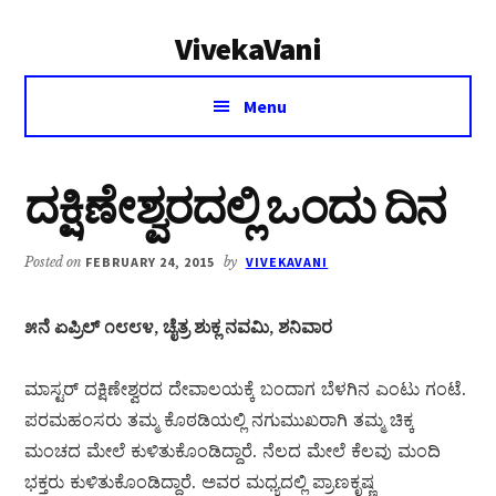
Additional
Skip
Skip
VivekaVani
to
to
menu
main
primary
Voice
content
sidebar
Menu
of
Vivekananda
ದಕ್ಷಿಣೇಶ್ವರದಲ್ಲಿ ಒಂದು ದಿನ
Posted on
FEBRUARY 24, 2015
by
VIVEKAVANI
೫ನೆ ಏಪ್ರಿಲ್ ೧೮೮೪, ಚೈತ್ರ ಶುಕ್ಲ ನವಮಿ, ಶನಿವಾರ
ಮಾಸ್ಟರ್ ದಕ್ಷಿಣೇಶ್ವರದ ದೇವಾಲಯಕ್ಕೆ ಬಂದಾಗ ಬೆಳಗಿನ ಎಂಟು ಗಂಟೆ.
ಪರಮಹಂಸರು ತಮ್ಮ ಕೊಠಡಿಯಲ್ಲಿ ನಗುಮುಖರಾಗಿ ತಮ್ಮ ಚಿಕ್ಕ
ಮಂಚದ ಮೇಲೆ ಕುಳಿತುಕೊಂಡಿದ್ದಾರೆ. ನೆಲದ ಮೇಲೆ ಕೆಲವು ಮಂದಿ
ಭಕ್ತರು ಕುಳಿತುಕೊಂಡಿದ್ದಾರೆ. ಅವರ ಮಧ್ಯದಲ್ಲಿ ಪ್ರಾಣಕೃಷ್ಣ