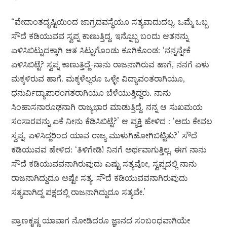
“ವೇದಾಂತದೃಷ್ಟಿಯಿಂದ ಜಾಗ್ರದವಸ್ಥೆಯೂ ಸತ್ಯವಾದುದಲ್ಲ. ಒಮ್ಮೆ ಒಬ್ಬ
ಸೌದೆ ಕಡಿಯುವವ ಸ್ವಪ್ನ ಕಾಣುತ್ತಿದ್ದ. ಇನ್ನೊಬ್ಬ ಬಂದು ಆತನನ್ನು
ಏಳಿಸಿಬಿಟ್ಟುದಕ್ಕಾಗಿ ಆತ ಸಿಟ್ಟುಗೊಂಡು ಕೂಗಿಕೊಂಡ: ‘ನನ್ನನ್ನೇಕೆ
ಏಳಿಸಿಬಿಟ್ಟೆ? ಸ್ವಪ್ನ ಕಾಣುತ್ತಿದ್ದೆ-ನಾನು ರಾಜನಾಗಿರುವ ಹಾಗೆ, ನನಗೆ ಏಳು
ಮಕ್ಕಳಿರುವ ಹಾಗೆ. ಮಕ್ಕಳೆಲ್ಲರೂ ಒಳ್ಳೇ ವಿದ್ಯಾವಂತರಾಗಿಯೂ,
ಧನುರ್ವಿದ್ಯಾಪಾರಂಗತರಾಗಿಯೂ ಬೆಳೆಯುತ್ತಿದ್ದರು. ನಾನು
ಸಿಂಹಾಸನಾರೂಢನಾಗಿ ರಾಜ್ಯಭಾರ ಮಾಡುತ್ತಿದ್ದೆ. ನನ್ನ ಆ ಸುಖಮಯ
ಸಂಸಾರವನ್ನು ಏಕೆ ನೀನು ಕೆಡಿಸಿಬಿಟ್ಟೆ?’ ಆ ವ್ಯಕ್ತಿ ಹೇಳಿದ : ‘ಅದು ಕೇವಲ
ಸ್ವಪ್ನ, ಏಳಿಸಿದ್ದರಿಂದ ಯಾವ ರಾಜ್ಯ ಮುಳುಗಿಹೋಗಿಬಿಟ್ಟಿತು?’ ಸೌದೆ
ಕಡಿಯುವವ ಹೇಳಿದ: ‘ತಿಳಿಗೇಡಿ! ನಿನಗೆ ಅರ್ಥವಾಗುತ್ತಿಲ್ಲ. ಈಗ ನಾನು
ಸೌದೆ ಕಡಿಯುವವನಾಗಿರುವುದು ಎಷ್ಟು ಸತ್ಯವೋ, ಸ್ವಪ್ನದಲ್ಲಿ ನಾನು
ರಾಜನಾಗಿದ್ದುದೂ ಅಷ್ಟೇ ಸತ್ಯ. ಸೌದೆ ಕಡಿಯುವವನಾಗಿರುವುದು
ಸತ್ಯವಾಗಿದ್ದ ಪಕ್ಷದಲ್ಲಿ ರಾಜನಾಗಿದ್ದುದೂ ಸತ್ಯವೇ.’
ಪ್ರಾಣಕೃಷ್ಣ ಯಾವಾಗ ನೋಡಿದರೂ ಜ್ಞಾನದ ಸಂಬಂಧವಾಗಿಯೇ