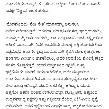
ಮಾತುಕತೆಯಾಡುತ್ತಾನೆ, ತನ್ನ ಪರಮ ಆತ್ಮೀಯನೋ ಏನೋ ಎಂಬಂತೆ.
ಇದಕ್ಕೇ ‘ವಿಜ್ಞಾನ’ ಅಂತ ಹೆಸರು.
‘ಮೊದಮೊದಲು ‘ನೇತಿ ನೇತಿ’ ಮಾರ್ಗವನ್ನು ಅನುಸರಿಸಿ
ವಿವೇಚಿಸಬೇಕಾಗುತ್ತದೆ. ‘ಭಗವಂತ ಪಂಚಭೂತಗಳಲ್ಲ, ಇಂದ್ರಿಯಗಳಲ್ಲ,
ಮನಸ್ಸು ಬುದ್ಧಿ ಅಹಂಕಾರಗಳಲ್ಲ, ಆತ ಎಲ್ಲಾ ಚತುರ್ವಿಂಶತಿ ತತ್ತ್ವಗಳಿಗೂ
ಅತೀತ’ ಎಂಬುದಾಗಿ. ನಿನಗೆ ಚಾವಣಿಯ ಮೇಲಕ್ಕೆ ಹತ್ತಿ ಹೋಗಬೇಕೆಂಬ
ಇಚ್ಛೆಯಿದ್ದರೆ ಹಂತಗಳನ್ನೆಲ್ಲಾ ಒಂದೊಂದಾಗಿ ತ್ಯಜಿಸಿ ಮೇಲಕ್ಕೆ ಹತ್ತಬೇಕು.
ಹಂತಗಳು ಎಂದಿಗೂ ಚಾವಣಿಯಲ್ಲ. ಆದರೆ ಚಾವಣಿಯ ಮೇಲಕ್ಕೆ ಹತ್ತಿದ
ನಂತರ ಗೊತ್ತಾಗುತ್ತದೆ, ಯಾವ ವಸ್ತುಗಳಿಂದ-ಇಟ್ಟಿಗೆ, ಸುಣ್ಣ,
ಇಟ್ಟಿಗೆಚೂರು-ಚಾವಣಿ ತಯಾರಾಗಿದೆಯೊ, ಅದೇ ವಸ್ತುಗಳಿಂದ
ಹಂತಗಳೂ ತಯಾರಾಗಿವೆ ಎಂದು. ಯಾರು ಪರಬ್ರಹ್ಮನೊ ಆತನೇ ಈ
ಜೀವ ಜಗತ್ತು ಆಗಿದ್ದಾನೆ, ಚತುರ್ವಿಂಶತಿತತ್ತ್ವ ಆಗಿದ್ದಾನೆ. ಯಾರು
ಆತ್ಮನೋ ಆತನೇ ಪಂಚಭೂತಗಳಾಗಿದ್ದಾನೆ. ಮಣ್ಣು ಅದು ಆತ್ಮದಿಂದ
ಉದ್ಭವವಾಗಿದ್ದ ಪಕ್ಷದಲ್ಲಿ ಇಷ್ಟು ಗಟ್ಟಿಯಾಗಿದೆಯಲ್ಲ ಏಕೆ?-ಎಂಬ ಪ್ರಶ್ನೆ
ಏಳಬಹುದು. ಆತನ ಇಚ್ಛೆಯಿಂದ ಎಲ್ಲವೂ ಸಾಧ್ಯ. ಶುಕ್ರಶೋಣಿತಗಳಿಂದ