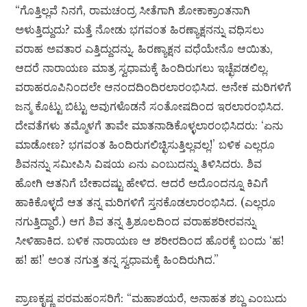
“ಗೊತ್ತಿಲ್ಲವೆ ನಿನಗೆ, ರಾಮಚಂದ್ರ ಸೀತೆಗಾಗಿ ಶೋಕಾಕ್ರಾಂತನಾಗಿ
ಅಳುತ್ತಿದ್ದುದು? ಮತ್ತೆ ನೋಡು ಭಗವಂತ ಹಿರಣ್ಯಾಕ್ಷನನ್ನು ವಧಿಸಲು
ವರಾಹ ಅವತಾರ ಎತ್ತಿದ್ದುದನ್ನು. ಹಿರಣ್ಯಾಕ್ಷನ ವಧೆಯೇನೊ ಆಯಿತು,
ಆದರೆ ನಾರಾಯಣ ಮಾತ್ರ ಸ್ವಧಾಮಕ್ಕೆ ಹಿಂದಿರುಗಲು ಇಚ್ಛೆಪಡಲಿಲ್ಲ.
ವರಾಹರೂಪಿನಿಂದಲೇ ಆನಂದದಿಂದಿರಲಾರಂಭಿಸಿದ. ಅನೇಕ ಮರಿಗಳಿಗೆ
ಜನ್ಮ ಕೊಟ್ಟು ಬಿಟ್ಟು ಅವುಗಳೊಡನೆ ಸಂತೋಷದಿಂದ ಇರಲಾರಂಭಿಸಿದ.
ದೇವತೆಗಳು ತಮ್ಮೊಳಗೆ ತಾವೇ ಮಾತನಾಡಿಕೊಳ್ಳಲಾರಂಭಿಸಿದರು: ‘ಏನು
ಮಾಡೋಣ? ಭಗವಂತ ಹಿಂದಿರುಗಲಿಚ್ಛಿಸುತ್ತಿಲ್ಲವಲ್ಲ!’ ಬಳಿಕ ಎಲ್ಲರೂ
ಶಿವನನ್ನು ಸಮೀಪಿಸಿ ವಿಷಯ ಏನು ಎಂಬುದನ್ನು ತಿಳಿಸಿದರು. ಶಿವ
ಹೋಗಿ ಆತನಿಗೆ ಬೇಕಾದಷ್ಟು ಹೇಳಿದ. ಆದರೆ ಅದೊಂದನ್ನೂ ಕಿವಿಗೆ
ಹಾಕಿಕೊಳ್ಳದೆ ಆತ ತನ್ನ ಮರಿಗಳಿಗೆ ಸ್ತನಕೊಡಲಾರಂಭಿಸಿದ. (ಎಲ್ಲರೂ
ನಗುತ್ತಿದ್ದಾರೆ.) ಆಗ ಶಿವ ತನ್ನ ತ್ರಿಶೂಲದಿಂದ ವರಾಹಶರೀರವನ್ನು
ಸೀಳಿಹಾಕಿದ. ಬಳಿಕ ನಾರಾಯಣ ಆ ಶರೀರದಿಂದ ಹೊರಕ್ಕೆ ಬಂದು ‘ಹ!
ಹ! ಹ!’ ಅಂತ ನಗುತ್ತ ತನ್ನ ಸ್ವಧಾಮಕ್ಕೆ ಹಿಂದಿರುಗಿದ.”
ಪ್ರಾಣಕೃಷ್ಣ ಪರಮಹಂಸರಿಗೆ: “ಮಹಾಶಯರೆ, ಅನಾಹತ ಶಬ್ದ ಎಂಬುದು