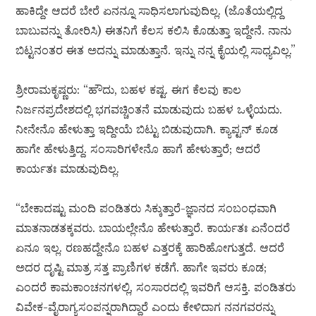
ಹಾಕಿದ್ದೇ ಆದರೆ ಬೇರೆ ಏನನ್ನೂ ಸಾಧಿಸಲಾಗುವುದಿಲ್ಲ. (ಜೊತೆಯಲ್ಲಿದ್ದ
ಬಾಬುವನ್ನು ತೋರಿಸಿ) ಈತನಿಗೆ ಕೆಲಸ ಕಲಿಸಿ ಕೊಡುತ್ತಾ ಇದ್ದೇನೆ. ನಾನು
ಬಿಟ್ಟನಂತರ ಈತ ಅದನ್ನು ಮಾಡುತ್ತಾನೆ. ಇನ್ನು ನನ್ನ ಕೈಯಲ್ಲಿ ಸಾಧ್ಯವಿಲ್ಲ.”
ಶ್ರೀರಾಮಕೃಷ್ಣರು: “ಹೌದು, ಬಹಳ ಕಷ್ಟ. ಈಗ ಕೆಲವು ಕಾಲ
ನಿರ್ಜನಪ್ರದೇಶದಲ್ಲಿ ಭಗವಚ್ಚಿಂತನೆ ಮಾಡುವುದು ಬಹಳ ಒಳ್ಳೆಯದು.
ನೀನೇನೊ ಹೇಳುತ್ತಾ ಇದ್ದೀಯೆ ಬಿಟ್ಟು ಬಿಡುವುದಾಗಿ. ಕ್ಯಾಪ್ಟನ್ ಕೂಡ
ಹಾಗೇ ಹೇಳುತ್ತಿದ್ದ. ಸಂಸಾರಿಗಳೇನೊ ಹಾಗೆ ಹೇಳುತ್ತಾರೆ; ಆದರೆ
ಕಾರ್ಯತಃ ಮಾಡುವುದಿಲ್ಲ.
“ಬೇಕಾದಷ್ಟು ಮಂದಿ ಪಂಡಿತರು ಸಿಕ್ಕುತ್ತಾರೆ-ಜ್ಞಾನದ ಸಂಬಂಧವಾಗಿ
ಮಾತನಾಡತಕ್ಕವರು. ಬಾಯಲ್ಲೇನೊ ಹೇಳುತ್ತಾರೆ. ಕಾರ್ಯತಃ ಏನೆಂದರೆ
ಏನೂ ಇಲ್ಲ. ರಣಹದ್ದೇನೊ ಬಹಳ ಎತ್ತರಕ್ಕೆ ಹಾರಿಹೋಗುತ್ತದೆ. ಆದರೆ
ಅದರ ದೃಷ್ಟಿ ಮಾತ್ರ ಸತ್ತ ಪ್ರಾಣಿಗಳ ಕಡೆಗೆ. ಹಾಗೇ ಇವರು ಕೂಡ;
ಎಂದರೆ ಕಾಮಕಾಂಚನಗಳಲ್ಲಿ, ಸಂಸಾರದಲ್ಲಿ ಇವರಿಗೆ ಆಸಕ್ತಿ. ಪಂಡಿತರು
ವಿವೇಕ-ವೈರಾಗ್ಯಸಂಪನ್ನರಾಗಿದ್ದಾರೆ ಎಂದು ಕೇಳಿದಾಗ ನನಗವರನ್ನು