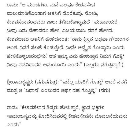
ರಾಮ: “ಆ ಮಂಚಗಳು, ಮನೆ ಎಲ್ಲವೂ ಕೇಶವಸೇನ
ಪಾಲುಮಾಡಿಕೊಂಡಾಗ ಆತನಿಗೆ ದೊರೆತುವು. ನೋಡಿ,
ಕೇಶವಸೇನನಂಥವರು ಪಾಲು ತೆಗೆದುಕೊಳ್ಳುವುದೆ ! ಮಹಾಶಯರೆ,
ನೀವು ಏನು ಬೇಕಾದರೂ ಹೇಳಿ, ವಿಜಯಬಾಬು ನನಗೆ ಹೇಳಿದ.
ಕೇಶವಬಾಬು ಆತನಿಗೆ ಹೇಳಿದನಂತೆ: ‘ನಾನು ಕ್ರಿಸ್ತನ ಅಥವಾ ಗೌರಾಂಗನ
ಅಂಶ. ನಿನಗೆ ಸಲಹೆ ಕೊಡುತ್ತೇನೆ. ನೀನೇ ಅದ್ವೈತ ಗೋಸ್ವಾಮಿ ಎಂದು
ಹೇಳಿಕೊಳ್ಳಲಾರಂಭಿಸು.’ ಆತ ಇನ್ನೂ ಏನು ಹೇಳುತ್ತಾನೆ ನಿಮಗೆ ಗೊತ್ತೆ?
ನೀವು ನವವಿಧಾನದ ಅನುಯಾಯಿ ಎಂದು.” (ಎಲ್ಲರೂ ನಗುತ್ತಿದ್ದಾರೆ.)
ಶ್ರೀರಾಮಕೃಷ್ಣರು (ನಗುನಗುತ್ತ): “ಇದೆಲ್ಲ ಯಾರಿಗೆ ಗೊತ್ತು? ಆದರೆ ನನಗೆ
ಮಾತ್ರ ಆ ‘ವಿಧಾನ’ ಎಂಬುದರ ಅರ್ಥ ಸಹ ಗೊತ್ತಿಲ್ಲ.” (ನಗು)
ರಾಮ: “ಕೇಶವಸೇನನ ಶಿಷ್ಯರು ಹೇಳುತ್ತಾರೆ, ಜ್ಞಾನ ಭಕ್ತಿಗಳ
ಸಾಮಂಜಸ್ಯವನ್ನು ತೋರಿಸಿದವರಲ್ಲಿ ಕೇಶವಸೇನನೇ ಮೊದಲನೆಯವನು
ಎಂದು.”