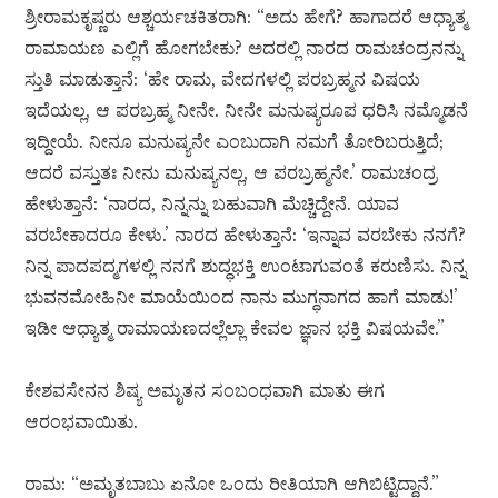
ಶ್ರೀರಾಮಕೃಷ್ಣರು ಆಶ್ಚರ್ಯಚಕಿತರಾಗಿ: “ಅದು ಹೇಗೆ? ಹಾಗಾದರೆ ಆಧ್ಯಾತ್ಮ
ರಾಮಾಯಣ ಎಲ್ಲಿಗೆ ಹೋಗಬೇಕು? ಅದರಲ್ಲಿ ನಾರದ ರಾಮಚಂದ್ರನನ್ನು
ಸ್ತುತಿ ಮಾಡುತ್ತಾನೆ: ‘ಹೇ ರಾಮ, ವೇದಗಳಲ್ಲಿ ಪರಬ್ರಹ್ಮನ ವಿಷಯ
ಇದೆಯಲ್ಲ, ಆ ಪರಬ್ರಹ್ಮ ನೀನೇ. ನೀನೇ ಮನುಷ್ಯರೂಪ ಧರಿಸಿ ನಮ್ಮೊಡನೆ
ಇದ್ದೀಯೆ. ನೀನೂ ಮನುಷ್ಯನೇ ಎಂಬುದಾಗಿ ನಮಗೆ ತೋರಿಬರುತ್ತಿದೆ;
ಆದರೆ ವಸ್ತುತಃ ನೀನು ಮನುಷ್ಯನಲ್ಲ, ಆ ಪರಬ್ರಹ್ಮನೇ.’ ರಾಮಚಂದ್ರ
ಹೇಳುತ್ತಾನೆ: ‘ನಾರದ, ನಿನ್ನನ್ನು ಬಹುವಾಗಿ ಮೆಚ್ಚಿದ್ದೇನೆ. ಯಾವ
ವರಬೇಕಾದರೂ ಕೇಳು.’ ನಾರದ ಹೇಳುತ್ತಾನೆ: ‘ಇನ್ನಾವ ವರಬೇಕು ನನಗೆ?
ನಿನ್ನ ಪಾದಪದ್ಮಗಳಲ್ಲಿ ನನಗೆ ಶುದ್ಧಭಕ್ತಿ ಉಂಟಾಗುವಂತೆ ಕರುಣಿಸು. ನಿನ್ನ
ಭುವನಮೋಹಿನೀ ಮಾಯೆಯಿಂದ ನಾನು ಮುಗ್ಧನಾಗದ ಹಾಗೆ ಮಾಡು!’
ಇಡೀ ಆಧ್ಯಾತ್ಮ ರಾಮಾಯಣದಲ್ಲೆಲ್ಲಾ ಕೇವಲ ಜ್ಞಾನ ಭಕ್ತಿ ವಿಷಯವೇ.”
ಕೇಶವಸೇನನ ಶಿಷ್ಯ ಅಮೃತನ ಸಂಬಂಧವಾಗಿ ಮಾತು ಈಗ
ಆರಂಭವಾಯಿತು.
ರಾಮ: “ಅಮೃತಬಾಬು ಏನೋ ಒಂದು ರೀತಿಯಾಗಿ ಆಗಿಬಿಟ್ಟಿದ್ದಾನೆ.”