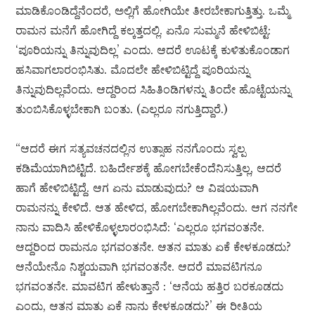
ಮಾಡಿಕೊಂಡಿದ್ದೆನೆಂದರೆ, ಅಲ್ಲಿಗೆ ಹೋಗಿಯೇ ತೀರಬೇಕಾಗುತ್ತಿತ್ತು. ಒಮ್ಮೆ
ರಾಮನ ಮನೆಗೆ ಹೋಗಿದ್ದೆ ಕಲ್ಕತ್ತದಲ್ಲಿ. ಏನೊ ಸುಮ್ಮನೆ ಹೇಳಿಬಿಟ್ಟೆ:
‘ಪೂರಿಯನ್ನು ತಿನ್ನುವುದಿಲ್ಲ’ ಎಂದು. ಆದರೆ ಊಟಕ್ಕೆ ಕುಳಿತುಕೊಂಡಾಗ
ಹಸಿವಾಗಲಾರಂಭಿಸಿತು. ಮೊದಲೇ ಹೇಳಿಬಿಟ್ಟಿದ್ದೆ ಪೂರಿಯನ್ನು
ತಿನ್ನುವುದಿಲ್ಲವೆಂದು. ಆದ್ದರಿಂದ ಸಿಹಿತಿಂಡಿಗಳನ್ನು ತಿಂದೇ ಹೊಟ್ಟೆಯನ್ನು
ತುಂಬಿಸಿಕೊಳ್ಳಬೇಕಾಗಿ ಬಂತು. (ಎಲ್ಲರೂ ನಗುತ್ತಿದ್ದಾರೆ.)
“ಆದರೆ ಈಗ ಸತ್ಯವಚನದಲ್ಲಿನ ಉತ್ಸಾಹ ನನಗೊಂದು ಸ್ವಲ್ಪ
ಕಡಿಮೆಯಾಗಿಬಿಟ್ಟಿದೆ. ಬಹಿರ್ದೇಶಕ್ಕೆ ಹೋಗಬೇಕೆಂದೆನಿಸುತ್ತಿಲ್ಲ, ಆದರೆ
ಹಾಗೆ ಹೇಳಿಬಿಟ್ಟಿದ್ದೆ. ಆಗ ಏನು ಮಾಡುವುದು? ಆ ವಿಷಯವಾಗಿ
ರಾಮನನ್ನು ಕೇಳಿದೆ. ಆತ ಹೇಳಿದ, ಹೋಗಬೇಕಾಗಿಲ್ಲವೆಂದು. ಆಗ ನನಗೇ
ನಾನು ವಾದಿಸಿ ಹೇಳಿಕೊಳ್ಳಲಾರಂಭಿಸಿದೆ: ‘ಎಲ್ಲರೂ ಭಗವಂತನೇ.
ಆದ್ದರಿಂದ ರಾಮನೂ ಭಗವಂತನೇ. ಆತನ ಮಾತು ಏಕೆ ಕೇಳಕೂಡದು?
ಆನೆಯೇನೊ ನಿಶ್ಚಯವಾಗಿ ಭಗವಂತನೇ. ಆದರೆ ಮಾವಟಿಗನೂ
ಭಗವಂತನೇ. ಮಾವಟಿಗ ಹೇಳುತ್ತಾನೆ : ‘ಆನೆಯ ಹತ್ತಿರ ಬರಕೂಡದು
ಎಂದು, ಆತನ ಮಾತು ಏಕೆ ನಾನು ಕೇಳಕೂಡದು?’ ಈ ರೀತಿಯ