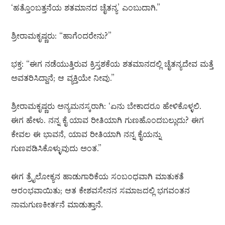
‘ಹತ್ತೊಂಬತ್ತನೆಯ ಶತಮಾನದ ಚೈತನ್ಯ’ ಎಂಬುದಾಗಿ.”
ಶ್ರೀರಾಮಕೃಷ್ಣರು: “ಹಾಗೆಂದರೇನು?”
ಭಕ್ತ: “ಈಗ ನಡೆಯುತ್ತಿರುವ ಕ್ರಿಸ್ತಶಕೆಯ ಶತಮಾನದಲ್ಲಿ ಚೈತನ್ಯದೇವ ಮತ್ತೆ
ಅವತರಿಸಿದ್ದಾನೆ; ಆ ವ್ಯಕ್ತಿಯೇ ನೀವು.”
ಶ್ರೀರಾಮಕೃಷ್ಣರು ಅನ್ಯಮನಸ್ಕರಾಗಿ: ‘ಏನು ಬೇಕಾದರೂ ಹೇಳಿಕೊಳ್ಳಲಿ.
ಈಗ ಹೇಳು. ನನ್ನ ಕೈ ಯಾವ ರೀತಿಯಾಗಿ ಗುಣಹೊಂದಬಲ್ಲುದು? ಈಗ
ಕೇವಲ ಈ ಭಾವನೆ, ಯಾವ ರೀತಿಯಾಗಿ ನನ್ನ ಕೈಯನ್ನು
ಗುಣಪಡಿಸಿಕೊಳ್ಳುವುದು ಅಂತ.”
ಈಗ ತ್ರೈಲೋಕ್ಯನ ಹಾಡುಗಾರಿಕೆಯ ಸಂಬಂಧವಾಗಿ ಮಾತುಕತೆ
ಆರಂಭವಾಯಿತು; ಆತ ಕೇಶವಸೇನನ ಸಮಾಜದಲ್ಲಿ ಭಗವಂತನ
ನಾಮಗುಣಕೀರ್ತನೆ ಮಾಡುತ್ತಾನೆ.