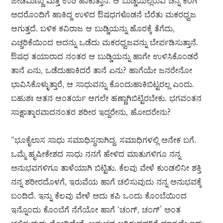
ಜೇಡಿಮಣ್ಣು ಮೆತ್ತಿ ಉರಿ ಹಾಕುತ್ತಾನೆ. ಆ ಬುಡ್ಡಿಯಲ್ಲಿರುವ ಚಿನ್ನ ಕರಗಿ
ಅದರೊಂದಿಗೆ ಹಾಕಿದ್ದ ಉಳಿದ ಔಷಧಗಳೊಡನೆ ಬೆರೆತು ಮಕರಧ್ವಜ
ಆಗುತ್ತದೆ. ಬಳಿಕ ಕವಿರಾಜ ಆ ಬುಡ್ಡಿಯನ್ನು ಹೊರಕ್ಕೆ ತೆಗೆದು,
ಎಚ್ಚರಿಕೆಯಿಂದ ಅದನ್ನು ಒಡೆದು ಮಕರಧ್ವಜವನ್ನು ಬೇರ್ಪಡಿಸುತ್ತಾನೆ.
ಔಷಧ ತಯಾರಾದ ನಂತರ ಆ ಬುಡ್ಡಿಯನ್ನು ಹಾಗೇ ಉಳಿಸಿಕೊಂಡರೆ
ತಾನೆ ಏನು, ಒಡೆದುಹಾಕಿದರೆ ತಾನೆ ಏನು? ಹಾಗೆಯೇ ಜನರೇನೋ
ಭಾವಿಸಿಕೊಳ್ಳುತ್ತಾರೆ, ಆ ಸಾಧುವನ್ನು ಕೊಂದುಹಾಕಿಬಿಟ್ಟರಲ್ಲ ಎಂದು.
ಬಹುಶಃ ಆತನ ಆಂತರ್ಯ ಆಗಲೇ ಹಣ್ಣಾಗಿಬಿಟ್ಟಿರಬೇಕು. ಭಗವಂತನ
ಸಾಕ್ಷಾತ್ಕಾರವಾದನಂತರ ಶರೀರ ಇದ್ದರೇನು, ಹೋದರೇನು?
“ಭೂಕೈಲಾಸ ಸಾಧು ಸಮಾಧಿಸ್ಥನಾಗಿದ್ದ. ಸಮಾಧಿಗಳಲ್ಲಿ ಅನೇಕ ಬಗೆ.
ಒಮ್ಮೆ ಹೃಷೀಕೇಶದ ಸಾಧು ನನಗೆ ಹೇಳಿದ ಮಾತುಗಳಿಗೂ ನನ್ನ
ಅನುಭವಗಳಿಗೂ ತಾಳೆಯಾಗಿ ಬಿಟ್ಟಿತು. ಕೆಲವು ವೇಳೆ ಕುಂಡಲಿನೀ ಶಕ್ತಿ
ನನ್ನ ಶರೀರದೊಳಗೆ, ಇರುವೆಯ ಹಾಗೆ ಚಲಿಸುವುದು ನನ್ನ ಅನುಭವಕ್ಕೆ
ಬಂದಿದೆ. ಇನ್ನು ಕೆಲವು ವೇಳೆ ಅದು ಕಪಿ ಒಂದು ಕೊಂಬೆಯಿಂದ
ಇನ್ನೊಂದು ಕೊಂಬೆಗೆ ನೆಗೆಯೋ ಹಾಗೆ ‘ಚಂಗ್, ಚಂಗ್’ ಅಂತ