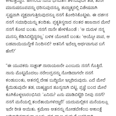
ಕೇಳುತ್ತಿದ್ದಾನೆ.’ ಹೀಗೆಂದು ನಾನು ಭಗವತಿಗೆ ತಿಳಿಸುವುದೇ ತಡ, ತಾನೇ
ಮಾನುಷರೂಪವನ್ನು ಧರಿಸುವುದನ್ನೂ, ಶುದ್ಧಾತ್ಮರಲ್ಲಿ ವಿಶೇಷವಾಗಿ
ಸ್ಪಷ್ಟವಾಗಿ ವ್ಯಕ್ತವಾಗುತ್ತಿರುವುದನ್ನೂ ನನಗೆ ತೋರಿಸಿಕೊಟ್ಟಳು. ಈ ದರ್ಶನ
ನನಗೆ ಸಮಾಧಿಯನ್ನು ತಂದಿತು. ಪ್ರಕೃತಿಸ್ಥನಾದ ನಂತರ ಹಾಜರಾನ ಮೇಲೆ
ನನಗೆ ಕೋಪ ಬಂತು. ನನಗೆ ನಾನೇ ಹೇಳಿಕೊಂಡೆ : ‘ಆ ದುರುಳ ನನ್ನ
ಮನಸ್ಸು ಕೆಡಿಸಿಬಿಟ್ಟಿದ್ದನಲ್ಲ.’ ಬಳಿಕ ಯೋಚನೆ ಬಂತು: ‘ಅಯ್ಯೋ ಪಾಪ, ಆ
ಬಡಪಾಯಿಯನ್ನೇಕೆ ನಿಂದಿಸಲಿ? ಆತನಿಗೆ ಇದೆಲ್ಲಾ ಅರ್ಥವಾಗುವ ಬಗೆ
ಹೇಗೆ?’
“ಈ ಯುವಕರು ಸಾಕ್ಷಾತ್ ನಾರಾಯಣರೇ ಎಂಬುದು ನನಗೆ ಗೊತ್ತಿದೆ.
ನಾನು ಮೊಟ್ಟಮೊದಲು ನರೇಂದ್ರನನ್ನು ನೋಡಿದಾಗಲೇ ನನಗೆ
ಕಂಡುಬಂತು, ಆತನಲ್ಲಿ ದೇಹ ಬುದ್ಧಿಯೇ ಇಲ್ಲದಿರುವುದು. ಎದೆ ಮೇಲೆ
ಕೈಯಿಡುವುದೇ ತಡ, ಬಾಹ್ಯಜ್ಞಾನ ಶೂನ್ಯನಾಗಿ ಬಿಟ್ಟ. ಪ್ರಜ್ಞೆ ಬಂದ ಮೇಲೆ
ಕೂಗಿಕೊಳ್ಳಲಾರಂಭಿಸಿದ: ‘ಏನಿದು? ಏನು ಮಾಡಿಬಿಟ್ಟಿರಿ ನೀವು ನನಗೆ?
ನನಗೆ ಮನೆಯಲ್ಲಿ ತಂದೆತಾಯಿಗಳಿದ್ದಾರೆ!’ ಯದುಮಲ್ಲಿಕನ ಮನೆಯಲ್ಲೂ
ಇದೇ ರೀತಿ ಆಯಿತು. ಕ್ರಮೇಣ ಆತನನ್ನು ನೋಡಬೇಕೆಂಬ ಆಕಾಂಕ್ಷೆ