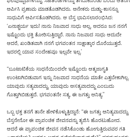
ಫಲಪುಷ್ಪಾದಿಗಳನ್ನೂ, ಸಿಹಿತಿಂಡಿಗಳನ್ನೂ ತೆಗೆದುಕೊಂಡು ಬಂದು ಆತನಿಗೆ
ಅರ್ಪಿಸಿ ಪ್ರಣಾಮ ಮಾಡತೊಡಗಿದರು. ಅನೇಕರು ದುಡ್ಡು-ಕಾಸನ್ನೂ
ಸಾಧುವಿಗೆ ಅರ್ಪಿಸತೊಡಗಿದರು. ಆ ಬೆಸ್ತ ಭಾವಿಸಲಾರಂಭಿಸಿದ:
‘ಏನಾಶ್ಚರ್ಯ ಇದು! ನಾನು ನಿಜವಾದ ಸಾಧು ಅಲ್ಲ, ಆದರೂ ಜನ ನನಗೆ
ಇಷ್ಟೊಂದು ಭಕ್ತಿ ತೋರಿಸುತ್ತಿದ್ದಾರೆ. ನಾನು ನಿಜವಾದ ಸಾಧು ಆದುದೇ
ಆದರೆ, ಖಂಡಿತವಾಗಿ ನನಗೆ ಭಗವಂತನ ಸಾಕ್ಷಾತ್ಕಾರ ದೊರೆಯುತ್ತದೆ.
ಇದರಲ್ಲಿ ಯಾವ ಸಂದೇಹವೂ ಇಲ್ಲವೇ ಇಲ್ಲ.’
“ಬೂಟಾಟಿಕೆಯ ಸಾಧನೆಯಿಂದಲೇ ಇಷ್ಟೊಂದು ಆತ್ಮಜಾಗೃತಿ
ಉಂಟಾಗಿಬಿಡುವಾಗ ಇನ್ನು ನಿಜವಾದ ಸಾಧನೆಯ ಮಾತೇ ಎತ್ತಬೇಕಾಗಿಲ್ಲ.
ಯಾವುದು ಸತ್ಯವಾದದ್ದು, ಯಾವುದು ಅಸತ್ಯವಾದದ್ದು ಎಂಬುದು
ಗೊತ್ತಾಗಿಬಿಡುತ್ತದೆ. ಭಗವಂತನೇ ಸತ್ಯ, ಈ ಜಗತ್ತು ಅನಿತ್ಯ.”
ಒಬ್ಬ ಭಕ್ತ ತನಗೆ ತಾನೇ ಹೇಳಿಕೊಳ್ಳುತ್ತಿದ್ದಾನೆ: “ಈ ಜಗತ್ತು ಅನಿತ್ಯವಾದದ್ದು.
ಬೆಸ್ತನೇನೋ ಈ ಪ್ರಾಪಂಚಿಕ ಜೀವನವನ್ನು ತ್ಯಜಿಸಿ ಹೊರಟುಹೋದ.
ಆದರೆ ಈ ಪ್ರಾಪಂಚಿಕ ಜೀವನ ನಡೆಸಿಕೊಂಡು ಹೋಗುತ್ತಿರುವವರ ಗತಿ