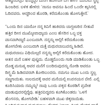
ಆಹ್ವಾನವಿಲ್ಲದೆ ಇನ್ನೊಬ್ಬರ ಮನೆಗೆ ಹೋಗೋ ಬಗೆ ಹೇಗೆ? ಮೊದಲು ಸ್ವಲ್ಪ
ಹಿಂಜರಿದ. ಬಳಿಕ ಹೇಳಿದ: ‘ನಾನೂ ಅವನೂ ಹಿಂದೆ ಒಂದೇ ಕ್ಲಾಸಿನಲ್ಲಿ
ಓದಿದವರು. ಆದ್ದರಿಂದ ಹೊರಡಿ, ಕರೆದುಕೊಂಡು ಹೋಗುತ್ತೇನೆ.’
“ಒಂದು ದಿನ ಯಾರೋ ನನ್ನ ಕಿವಿಗೆ ಹಾಕಿದರು ಬಾಗ್ಬಜಾರಿನ ಸೇತುವೆ
ಹತ್ತಿರ ದೀನ ಮುಖ್ಯೋಪಾಧ್ಯಾಯ ಎಂಬ ಹೆಸರಿನ ಒಬ್ಬ ಭಕ್ತ
ವಾಸವಾಗಿದ್ದಾನೆ ಎಂಬುದಾಗಿ. ನನ್ನನ್ನು ಅಲ್ಲಿಗೆ ಕರೆದುಕೊಂಡು
ಹೋಗಬೇಕು ಎಂಬುದಾಗಿ ಮತ್ತೆ ಮಥುರಬಾಬುವನ್ನು ಹಿಡಿದೆ.
ಮಥುರಬಾಬು ವಿಧಿಯಿಲ್ಲದೆ ನನ್ನನ್ನು ಅಲ್ಲಿಗೆ ಕರೆದುಕೊಂಡು ಹೋದ.
ಆತನ ಮನೆ ಬಹಳ ಪುಟ್ಟದು. ದೊಡ್ಡದೊಂದು ಗಾಡಿ ಮಾಡಿಕೊಂಡು ಒಬ್ಬ
ದೊಡ್ಡ ಮನುಷ್ಯ ಅವರ ಮನೆಗೆ ಬಂದಿರುವುದನ್ನು ನೋಡಿ ಅವರೂ
ದಿಗ್ಭ್ರಮೆ ಹಿಡಿದವರಾಗಿ ತೋರಿಬಂದರು. ನಮಗೂ ಮುಖ ಒಂದು ಸ್ವಲ್ಪ
ಸಣ್ಣಗಾಯಿತು. ಸಾಲದುದಕ್ಕೆ ಅವರ ಮನೆಯಲ್ಲಿ ಉಪನಯನ ಬೇರೆ. ಎಲ್ಲಿ
ಕೂರಿಸಿಯಾರು ನಮ್ಮನ್ನು? ನಾವು ಒಂದು ಪಕ್ಕದ ಕೊಠಡಿಗೆ ಪ್ರವೇಶ
ಮಾಡುವುದರಲ್ಲಿದ್ದೆವು. ಹತ್ತಿರವಿದ್ದವರು ಕೂಗಿಕೊಂಡರು: ‘ಒಳಗೆ
ಹೆಂಗಸರು, ಹೋಗಬೇಡಿ.’ ಬಹಳವಾಗಿ ಮುಖ ಚಿಕ್ಕದಾಯಿತು.