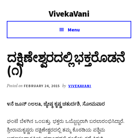
Additional
Skip
Skip
VivekaVani
to
to
menu
main
primary
Voice
content
sidebar
Menu
of
Vivekananda
ದಕ್ಷಿಣೇಶ್ವರದಲ್ಲಿ ಭಕ್ತರೊಡನೆ
(೧)
Posted on
FEBRUARY 24, 2015
by
VIVEKAVANI
೪ನೆ ಜೂನ್ ೧೮೮೩, ಜ್ಯೇಷ್ಠ ಕೃಷ್ಣ ಚತುರ್ದಶಿ, ಸೋಮವಾರ
ಘಂಟೆ ಬೆಳಗಿನ ಒಂಬತ್ತು. ಭಕ್ತರು ಒಬ್ಬೊಬ್ಬರಾಗಿ ಬರಲಾರಂಭಿಸಿದ್ದಾರೆ.
ಶ್ರೀರಾಮಕೃಷ್ಣರು ದಕ್ಷಿಣೇಶ್ವರದಲ್ಲಿ ತಮ್ಮ ಕೊಠಡಿಯ ಪಶ್ಚಿಮ