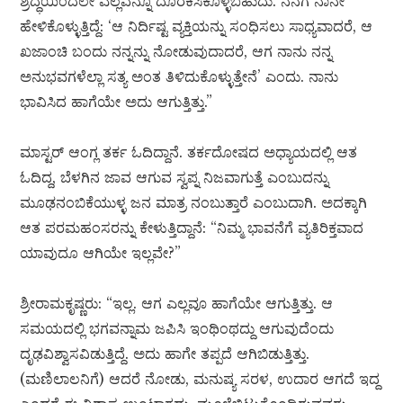
ಶ್ರದ್ಧೆಯಿಂದಲೇ ಎಲ್ಲವನ್ನೂ ದೊರಕಿಸಿಕೊಳ್ಳಬಹುದು. ನನಗೆ ನಾನೇ
ಹೇಳಿಕೊಳ್ಳುತ್ತಿದ್ದೆ: ‘ಆ ನಿರ್ದಿಷ್ಟ ವ್ಯಕ್ತಿಯನ್ನು ಸಂಧಿಸಲು ಸಾಧ್ಯವಾದರೆ, ಆ
ಖಜಾಂಚಿ ಬಂದು ನನ್ನನ್ನು ನೋಡುವುದಾದರೆ, ಆಗ ನಾನು ನನ್ನ
ಅನುಭವಗಳೆಲ್ಲಾ ಸತ್ಯ ಅಂತ ತಿಳಿದುಕೊಳ್ಳುತ್ತೇನೆ’ ಎಂದು. ನಾನು
ಭಾವಿಸಿದ ಹಾಗೆಯೇ ಅದು ಆಗುತ್ತಿತ್ತು.”
ಮಾಸ್ಟರ್ ಆಂಗ್ಲ ತರ್ಕ ಓದಿದ್ದಾನೆ. ತರ್ಕದೋಷದ ಅಧ್ಯಾಯದಲ್ಲಿ ಆತ
ಓದಿದ್ದ, ಬೆಳಗಿನ ಜಾವ ಆಗುವ ಸ್ವಪ್ನ ನಿಜವಾಗುತ್ತೆ ಎಂಬುದನ್ನು
ಮೂಢನಂಬಿಕೆಯುಳ್ಳ ಜನ ಮಾತ್ರ ನಂಬುತ್ತಾರೆ ಎಂಬುದಾಗಿ. ಅದಕ್ಕಾಗಿ
ಆತ ಪರಮಹಂಸರನ್ನು ಕೇಳುತ್ತಿದ್ದಾನೆ: “ನಿಮ್ಮ ಭಾವನೆಗೆ ವ್ಯತಿರಿಕ್ತವಾದ
ಯಾವುದೂ ಆಗಿಯೇ ಇಲ್ಲವೇ?”
ಶ್ರೀರಾಮಕೃಷ್ಣರು: “ಇಲ್ಲ. ಆಗ ಎಲ್ಲವೂ ಹಾಗೆಯೇ ಆಗುತ್ತಿತ್ತು. ಆ
ಸಮಯದಲ್ಲಿ ಭಗವನ್ನಾಮ ಜಪಿಸಿ ಇಂಥಿಂಥದ್ದು ಆಗುವುದೆಂದು
ದೃಢವಿಶ್ವಾಸವಿಡುತ್ತಿದ್ದೆ. ಅದು ಹಾಗೇ ತಪ್ಪದೆ ಆಗಿಬಿಡುತ್ತಿತ್ತು.
(ಮಣಿಲಾಲನಿಗೆ) ಆದರೆ ನೋಡು, ಮನುಷ್ಯ ಸರಳ, ಉದಾರ ಆಗದೆ ಇದ್ದ