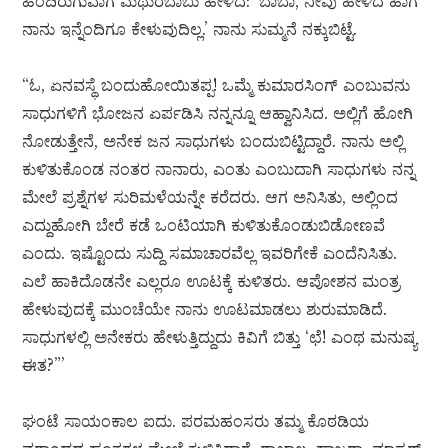
ಹಿಂದಿರುಗುವಾಗ ಮಥುರಬಾಬು ಹೇಳಿದ: ‘ಬಾಬಾ, ನೀವು ಹೇಳಿದ ಹಾಗೆ
ನಾನು ಇನ್ನೆಂದಿಗೂ ಕೇಳುವುದಿಲ್ಲ.’ ನಾನು ಸುಮ್ಮನೆ ನಕ್ಕುಬಿಟ್ಟೆ.
“ಓ, ಏನವಸ್ಥೆ ಬಂದುಹೋಯಿತಪ್ಪ! ಒಮ್ಮೆ ಕುಮಾರಸಿಂಗ್ ಎಂಬುವನು
ಸಾಧುಗಳಿಗೆ ಭೋಜನ ಏರ್ಪಡಿಸಿ ನನ್ನನ್ನೂ ಆಹ್ವಾನಿಸಿದ. ಅಲ್ಲಿಗೆ ಹೋಗಿ
ನೋಡುತ್ತೇನೆ, ಅನೇಕ ಜನ ಸಾಧುಗಳು ಬಂದುಬಿಟ್ಟಿದ್ದಾರೆ. ನಾನು ಅಲ್ಲಿ
ಕುಳಿತುಕೊಂಡ ನಂತರ ನಾನಾರು, ಎಂತು ಎಂಬುದಾಗಿ ಸಾಧುಗಳು ನನ್ನ
ಮೇಲೆ ಪ್ರಶ್ನೆಗಳ ಸುರಿಮಳೆಯನ್ನೇ ಕರೆದರು. ಆಗ ಅನಿಸಿತು, ಅಲ್ಲಿಂದ
ಎದ್ದುಹೋಗಿ ಬೇರೆ ಕಡೆ ಒಂಟಿಯಾಗಿ ಕುಳಿತುಕೊಂಡುಬಿಡೋಣವೆ
ಎಂದು. ಇಷ್ಟೊಂದು ಸುದ್ದಿ ಸಮಾಚಾರವೆಲ್ಲ ಇವರಿಗೇಕೆ ಎಂದೆನಿಸಿತು.
ಎಲೆ ಹಾಕಿದೊಡನೇ ಎಲ್ಲರೂ ಊಟಕ್ಕೆ ಕುಳಿತರು. ಆಪೋಶನ ಮಂತ್ರ
ಹೇಳುವುದಕ್ಕೆ ಮುಂಚೆಯೇ ನಾನು ಊಟಮಾಡಲು ಶುರುಮಾಡಿದೆ.
ಸಾಧುಗಳಲ್ಲಿ ಅನೇಕರು ಹೇಳುತ್ತಿದ್ದುದು ಕಿವಿಗೆ ಬಿತ್ತು ‘ಛೆ! ಎಂಥ ಮನುಷ್ಯ
ಈತ?”’
ಘಂಟೆ ಸಾಯಂಕಾಲ ಐದು. ಪರಮಹಂಸರು ತಮ್ಮ ಕೊಠಡಿಯ