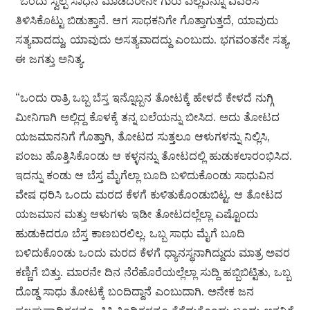
“ಒಂದು ಸ್ವಲ್ಪ ಸಾಧನೆ ಮಾಡಿದರೇನೇ ಗುರು ಎಲ್ಲವನ್ನೂ ವಿವರಿಸಿ
ತಿಳಿಸಿಕೊಟ್ಟು ಬಿಡುತ್ತಾನೆ. ಆಗ ಸಾಧಕನಿಗೇ ಗೊತ್ತಾಗುತ್ತದೆ, ಯಾವುದು
ಸತ್ಯವಾದದ್ದು, ಯಾವುದು ಅಸತ್ಯವಾದದ್ದು ಎಂಬುದು. ಭಗವಂತನೇ ಸತ್ಯ,
ಈ ಜಗತ್ತು ಅನಿತ್ಯ.
“ಒಂದು ರಾತ್ರಿ ಒಬ್ಬ ಬೆಸ್ತ ಇನ್ನೊಬ್ಬನ ತೋಟಕ್ಕೆ ಹೇಳದೆ ಕೇಳದೆ ನುಗ್ಗಿ
ಮೀನಿಗಾಗಿ ಅಲ್ಲಿದ್ದ ಕೊಳಕ್ಕೆ ತನ್ನ ಬಲೆಯನ್ನು ಬೀಸಿದ. ಅದು ತೋಟದ
ಯಜಮಾನನಿಗೆ ಗೊತ್ತಾಗಿ, ತೋಟದ ಸುತ್ತಲೂ ಆಳುಗಳನ್ನು ನಿಲ್ಲಿಸಿ,
ಪಂಜು ಹೊತ್ತಿಸಿಕೊಂಡು ಆ ಕಳ್ಳನನ್ನು ತೋಟದಲ್ಲಿ ಹುಡುಕಲಾರಂಭಿಸಿದ.
ಇದನ್ನು ಕಂಡು ಆ ಬೆಸ್ತ ಮೈಗೆಲ್ಲಾ ಬೂದಿ ಬಳಿದುಕೊಂಡು ಸಾಧುವಿನ
ವೇಷ ಧರಿಸಿ ಒಂದು ಮರದ ಕೆಳಗೆ ಕುಳಿತುಕೊಂಡುಬಿಟ್ಟ. ಆ ತೋಟದ
ಯಜಮಾನ ಮತ್ತು ಆಳುಗಳು ಇಡೀ ತೋಟದಲ್ಲೆಲ್ಲಾ ಎಷ್ಟೊಂದು
ಹುಡುಕಿದರೂ ಬೆಸ್ತ ಕಾಣಬರಲಿಲ್ಲ. ಒಬ್ಬ ಸಾಧು ಮೈಗೆ ಬೂದಿ
ಬಳಿದುಕೊಂಡು ಒಂದು ಮರದ ಕೆಳಗೆ ಧ್ಯಾನಸ್ಥನಾಗಿದ್ದುದು ಮಾತ್ರ ಅವರ
ಕಣ್ಣಿಗೆ ಬಿತ್ತು. ಮಾರನೇ ದಿನ ನೆರೆಹೊರೆಯಲ್ಲೆಲ್ಲಾ ಸುದ್ದಿ ಹಬ್ಬಿಬಿಟ್ಟಿತು, ಒಬ್ಬ
ದೊಡ್ಡ ಸಾಧು ತೋಟಕ್ಕೆ ಬಂದಿದ್ದಾನೆ ಎಂಬುದಾಗಿ. ಅನೇಕ ಜನ