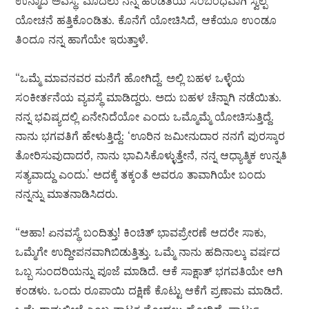
ಉನ್ಮಾದ ಅವಸ್ಥೆ. ಮೊದಲು ನನ್ನ ಹೆಂಡತಿಯ ಸಂಬಂಧವಾಗಿ ಸ್ವಲ್ಪ
ಯೋಚನೆ ಹತ್ತಿಕೊಂಡಿತು. ಕೊನೆಗೆ ಯೋಚಿಸಿದೆ, ಆಕೆಯೂ ಉಂಡೂ
ತಿಂದೂ ನನ್ನ ಹಾಗೆಯೇ ಇರುತ್ತಾಳೆ.
“ಒಮ್ಮೆ ಮಾವನವರ ಮನೆಗೆ ಹೋಗಿದ್ದೆ. ಅಲ್ಲಿ ಬಹಳ ಒಳ್ಳೆಯ
ಸಂಕೀರ್ತನೆಯ ವ್ಯವಸ್ಥೆ ಮಾಡಿದ್ದರು. ಅದು ಬಹಳ ಚೆನ್ನಾಗಿ ನಡೆಯಿತು.
ನನ್ನ ಭವಿಷ್ಯದಲ್ಲಿ ಏನೇನಿದೆಯೋ ಎಂದು ಒಮ್ಮೊಮ್ಮೆ ಯೋಚಿಸುತ್ತಿದ್ದೆ.
ನಾನು ಭಗವತಿಗೆ ಹೇಳುತ್ತಿದ್ದೆ: ‘ಊರಿನ ಜಮೀನುದಾರ ನನಗೆ ಪುರಸ್ಕಾರ
ತೋರಿಸುವುದಾದರೆ, ನಾನು ಭಾವಿಸಿಕೊಳ್ಳುತ್ತೇನೆ, ನನ್ನ ಆಧ್ಯಾತ್ಮಿಕ ಉನ್ನತಿ
ಸತ್ಯವಾದ್ದು ಎಂದು.’ ಅದಕ್ಕೆ ತಕ್ಕಂತೆ ಅವರೂ ತಾವಾಗಿಯೇ ಬಂದು
ನನ್ನನ್ನು ಮಾತನಾಡಿಸಿದರು.
“ಆಹಾ! ಏನವಸ್ಥೆ ಬಂದಿತ್ತು! ಕಿಂಚಿತ್ ಭಾವಪ್ರೇರಣೆ ಆದರೇ ಸಾಕು,
ಒಮ್ಮೆಗೇ ಉದ್ದೀಪನವಾಗಿಬಿಡುತ್ತಿತ್ತು. ಒಮ್ಮೆ ನಾನು ಹದಿನಾಲ್ಕು ವರ್ಷದ
ಒಬ್ಬ ಸುಂದರಿಯನ್ನು ಪೂಜೆ ಮಾಡಿದೆ. ಆಕೆ ಸಾಕ್ಷಾತ್ ಭಗವತಿಯೇ ಆಗಿ
ಕಂಡಳು. ಒಂದು ರೂಪಾಯಿ ದಕ್ಷಿಣೆ ಕೊಟ್ಟು ಆಕೆಗೆ ಪ್ರಣಾಮ ಮಾಡಿದೆ.