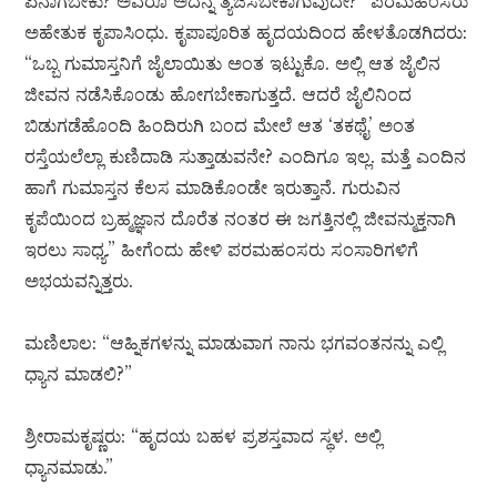
ಏನಾಗಬೇಕು? ಅವರೂ ಅದನ್ನ ತ್ಯಜಿಸಬೇಕಾಗುವುದೇ?” ಪರಮಹಂಸರು
ಅಹೇತುಕ ಕೃಪಾಸಿಂಧು. ಕೃಪಾಪೂರಿತ ಹೃದಯದಿಂದ ಹೇಳತೊಡಗಿದರು:
“ಒಬ್ಬ ಗುಮಾಸ್ತನಿಗೆ ಜೈಲಾಯಿತು ಅಂತ ಇಟ್ಟುಕೊ. ಅಲ್ಲಿ ಆತ ಜೈಲಿನ
ಜೀವನ ನಡೆಸಿಕೊಂಡು ಹೋಗಬೇಕಾಗುತ್ತದೆ. ಆದರೆ ಜೈಲಿನಿಂದ
ಬಿಡುಗಡೆಹೊಂದಿ ಹಿಂದಿರುಗಿ ಬಂದ ಮೇಲೆ ಆತ ‘ತಕಥೈ’ ಅಂತ
ರಸ್ತೆಯಲೆಲ್ಲಾ ಕುಣಿದಾಡಿ ಸುತ್ತಾಡುವನೇ? ಎಂದಿಗೂ ಇಲ್ಲ. ಮತ್ತೆ ಎಂದಿನ
ಹಾಗೆ ಗುಮಾಸ್ತನ ಕೆಲಸ ಮಾಡಿಕೊಂಡೇ ಇರುತ್ತಾನೆ. ಗುರುವಿನ
ಕೃಪೆಯಿಂದ ಬ್ರಹ್ಮಜ್ಞಾನ ದೊರೆತ ನಂತರ ಈ ಜಗತ್ತಿನಲ್ಲಿ ಜೀವನ್ಮುಕ್ತನಾಗಿ
ಇರಲು ಸಾಧ್ಯ.” ಹೀಗೆಂದು ಹೇಳಿ ಪರಮಹಂಸರು ಸಂಸಾರಿಗಳಿಗೆ
ಅಭಯವನ್ನಿತ್ತರು.
ಮಣಿಲಾಲ: “ಆಹ್ನಿಕಗಳನ್ನು ಮಾಡುವಾಗ ನಾನು ಭಗವಂತನನ್ನು ಎಲ್ಲಿ
ಧ್ಯಾನ ಮಾಡಲಿ?”
ಶ್ರೀರಾಮಕೃಷ್ಣರು: “ಹೃದಯ ಬಹಳ ಪ್ರಶಸ್ತವಾದ ಸ್ಥಳ. ಅಲ್ಲಿ
ಧ್ಯಾನಮಾಡು.”