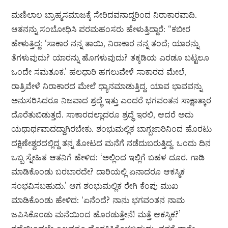
ಮಣಿಲಾಲ ಬ್ರಾಹ್ಮಸಮಾಜಕ್ಕೆ ಸೇರಿದವನಾದ್ದರಿಂದ ನಿರಾಕಾರವಾದಿ.
ಆತನನ್ನು ಸಂಬೋಧಿಸಿ ಪರಮಹಂಸರು ಹೇಳುತ್ತಿದ್ದಾರೆ: “ಕಬೀರ
ಹೇಳುತ್ತಿದ್ದ: ‘ಸಾಕಾರ ನನ್ನ ತಾಯಿ, ನಿರಾಕಾರ ನನ್ನ ತಂದೆ; ಯಾರನ್ನು
ತೆಗಳುವುದು? ಯಾರನ್ನು ಹೊಗಳುವುದು? ತಕ್ಕಡಿಯ ಎರಡೂ ಬಟ್ಟಲೂ
ಒಂದೇ ಸಮತೂಕ.’ ಹಲಧಾರಿ ಹಗಲುವೇಳೆ ಸಾಕಾರದ ಮೇಲೆ,
ರಾತ್ರಿವೇಳೆ ನಿರಾಕಾರದ ಮೇಲೆ ಧ್ಯಾನಮಾಡುತ್ತಿದ್ದ. ಯಾವ ಭಾವವನ್ನು
ಅನುಸರಿಸಿದರೂ ನಿಜವಾದ ಶ್ರದ್ಧೆ ಇತ್ತು ಎಂದರೆ ಭಗವಂತನ ಸಾಕ್ಷಾತ್ಕಾರ
ದೊರೆತುಬಿಡುತ್ತದೆ. ಸಾಕಾರದಲ್ಲಾದರೂ ಶ್ರದ್ಧೆ ಇರಲಿ, ಆದರೆ ಅದು
ಯಥಾರ್ಥವಾದದ್ದಾಗಿರಬೇಕು. ಶಂಭುಮಲ್ಲಿಕ ಬಾಗ್ಬಜಾರಿನಿಂದ ಹೊರಟು
ದಕ್ಷಿಣೇಶ್ವರದಲ್ಲಿದ್ದ ತನ್ನ ತೋಟದ ಮನೆಗೆ ನಡೆದುಬರುತ್ತಿದ್ದ. ಒಂದು ದಿನ
ಒಬ್ಬ ಸ್ನೇಹಿತ ಆತನಿಗೆ ಹೇಳಿದ: ‘ಅಲ್ಲಿಂದ ಇಲ್ಲಿಗೆ ಬಹಳ ದೂರ. ಗಾಡಿ
ಮಾಡಿಕೊಂಡು ಬರಬಾರದೇ? ದಾರಿಯಲ್ಲಿ ಏನಾದರೂ ಆಕಸ್ಮಿಕ
ಸಂಭವಿಸಬಹುದು.’ ಆಗ ಶಂಭುಮಲ್ಲಿಕ ರೇಗಿ ಕೆಂಪು ಮುಖ
ಮಾಡಿಕೊಂಡು ಹೇಳಿದ: ‘ಏನೆಂದೆ? ನಾನು ಭಗವಂತನ ನಾಮ
ಜಪಿಸಿಕೊಂಡು ಮನೆಯಿಂದ ಹೊರಡುತ್ತೇನೆ! ಮತ್ತೆ ಆಕಸ್ಮಿಕ?’