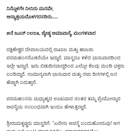
ನಿನ್ನೊಳಗೇ ನೀನಿರು ಮನವೇ,
ಅನ್ಯಾಶ್ರಯದೊಳಗರಸದಿರು…..
೫ನೆ ಜೂನ್ ೧೮೮೩, ಜ್ಯೇಷ್ಠ ಅಮಾವಾಸ್ಯೆ, ಮಂಗಳವಾರ
ದಕ್ಷಿಣೇಶ್ವರ ದೇವಾಲಯದಲ್ಲಿ ರಾಖಾಲ ಮತ್ತು ಹಾಜರಾ
ಪರಮಹಂಸರೊಡನೆಯೇ ಇದ್ದಾರೆ. ಮಾಸ್ಟರೂ ಕಳೆದ ಭಾನುವಾರದಿಂದ
ಇಲ್ಲೇ ಇದ್ದಾನೆ. ಇದು ಬಿಡುದಿನವಾದ್ದರಿಂದ ಎಲ್ಲೋ ಕೆಲವು ಮಂದಿ ಭಕ್ತರು
ಬಂದಿದ್ದಾರೆ. ಸಾಮಾನ್ಯವಾಗಿ ಭಾನುವಾರ ಮತ್ತು ರಜಾ ದಿನಗಳಲ್ಲಿ ಜನ
ಹೆಚ್ಚಾಗಿ ಬರುತ್ತಾರೆ.
ಪರಮಹಂಸರು ಮಧ್ಯಾಹ್ನದ ಊಟವಾದ ನಂತರ ತಮ್ಮ ಪ್ರೇಮೋನ್ಮಾದ
ಅವಸ್ಥೆಯ ಸಂಬಂಧವಾಗಿ ಇಂದೂ ಹೇಳುತ್ತಿದ್ದಾರೆ.
ಶ್ರೀರಾಮಕೃಷ್ಣರು ಮಾಸ್ಟರಿಗೆ: “ಏನೇನು ಅವಸ್ಥೆ ಬಂದುಹೋದುವು! ಆಗ