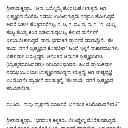
ಶ್ರೀರಾಮಕೃಷ್ಣರು: “ಅದು ಒಮ್ಮೊಮ್ಮೆ ಹೊರಟುಹೋಗುತ್ತದೆ. ಆಗ
ಬ್ರಹ್ಮಜ್ಞಾನ ದೊರೆತು ಸಮಾಧಿ ಉಂಟಾಗುತ್ತದೆ. ನನ್ನದೂ ಹೋಗುತ್ತದೆ.
ಆದರೆ ಬಹಳ ಹೊತ್ತಿನವರೆಗಲ್ಲ. ಸ, ರಿ, ಗ, ಮ, ಪ, ದ, ನಿ. ‘ನಿ’ ಯಲ್ಲಿ
ಹೆಚ್ಚು ಹೊತ್ತು ಕಂಠ ಇಡಲಾಗುವುದಿಲ್ಲ. ಕೆಳಗಿನ ಮನೆಗಳಿಗೆ
ಇಳಿಯಬೇಕಾಗುತ್ತದೆ. ನಾನು ಭಗವತಿಗೆ ಪ್ರಾರ್ಥನೆ ಮಾಡುತ್ತೇನೆ: ‘ಹೇ
ತಾಯಿ. ನನಗೆ ಬ್ರಹ್ಮಜ್ಞಾನ ಕೊಡಬೇಡ.’ ಹಿಂದೆ ಇಲ್ಲಿಗೆ ಸಾಕಾರವಾದಿಗಳು
ಬಹಳವಾಗಿ ಬರುತ್ತಿದ್ದರು. ಅನಂತರ ಆಧುನಿಕ ಬ್ರಹ್ಮಜ್ಞಾನಿಗಳು
(ಬ್ರಾಹ್ಮಸಮಾಜದವರು) ಬರಲಾರಂಭಿಸಿದರು. ಹಿಂದೆ ಪ್ರಾಯಿಕವಾಗಿ
ಸಮಾಧಿಯುಂಟಾಗಿ ಬಾಹ್ಯಜ್ಞಾನಶೂನ್ಯನಾಗಿರುತ್ತಿದ್ದೆ. ಆಗ ಬಾಹ್ಯಪ್ರಜ್ಞೆ
ಬಂದೊಡನೇ ಪ್ರಾರ್ಥನೆ ಮಾಡುತ್ತಿದ್ದೆ: ‘ಹೇ ತಾಯೆ, ನನಗೆ ಬ್ರಹ್ಮಜ್ಞಾನ
ಕರುಣಿಸಬೇಡ.’”
ಪಂಡಿತ: “ನಾವು ಪ್ರಾರ್ಥನೆ ಮಾಡಿದರೆ, ಭಗವಂತ ಕಿವಿಗೊಡುವನೇನು?”
ಶ್ರೀರಾಮಕೃಷ್ಣರು: “ಭಗವಂತ ಕಲ್ಪತರು. ಬೇಡಿದ್ದೆಲ್ಲಾ ದೊರೆತುಬಿಡುತ್ತದೆ.