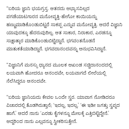
“ಬರಿಯ ಜ್ಞಾನಿ ಭಯಗ್ರಸ್ತ. ಆತನದು ಅಭ್ಯಾಸವಿಲ್ಲದ
ಪಗಡೆಯಾಟಗಾರನ ಮನೋವೃತ್ತಿ-ಹೇಗೋ ಕಾಯಿಯನ್ನು
ಹಣ್ಣುಮಾಡಿಕೊಂಡುಬಿಟ್ಟರೆ ಸಾಕಪ್ಪ ಎನ್ನುವ ಮನೋವೃತ್ತಿ. ಆದರೆ ವಿಜ್ಞಾನಿ
ಯಾವುದಕ್ಕೂ ಹೆದರುವುದಿಲ್ಲ. ಆತ ಸಾಕಾರ, ನಿರಾಕಾರ, ಎರಡನ್ನೂ
ಸಾಕ್ಷಾತ್ಕಾರ ಮಾಡಿಕೊಂಡುಬಿಟ್ಟಿದ್ದಾನೆ. ಭಗವಂತನೊಡನೆ
ಮಾತುಕತೆಯಾಡಿದ್ದಾನೆ. ಭಗವದಾನಂದವನ್ನು ಅನುಭವಿಸಿದ್ದಾನೆ.
“ವಿಜ್ಞಾನಿಗೆ ಮನಸ್ಸು ಧ್ಯಾನದ ಮೂಲಕ ಅಖಂಡ ಸಚ್ಚಿದಾನಂದದಲ್ಲಿ
ಲಯವಾಗಿ ಹೋದರೂ ಆನಂದವೇ, ಲಯವಾಗದೆ ಲೀಲೆಯಲ್ಲಿ
ನೆಲೆಸಿದ್ದರೂ ಆನಂದವೇ.
“ಬರಿಯ ಜ್ಞಾನಿಯದು ಕೇವಲ ಒಂದೇ ಸ್ವರ. ಯಾವಾಗ ನೋಡಿದರೂ
ವಿಚಾರದಲ್ಲಿ ತೊಡಗಿರುತ್ತಾನೆ; ‘ಇದಲ್ಲ, ಇದಲ್ಲ.’ ‘ಈ ಇಡೀ ಜಗತ್ತು ಸ್ವಪ್ನದ
ಹಾಗೆ.’ ಆದರೆ ನಾನು ‘ಎರಡು ಕೈಗಳನ್ನೂ ಮೇಲಕ್ಕೆ ಎತ್ತಿಬಿಟ್ಟಿದ್ದೇನೆ.’
ಆದ್ದರಿಂದ ನಾನು ಎಲ್ಲವನ್ನೂ ಸ್ವೀಕರಿಸುತ್ತೇನೆ.