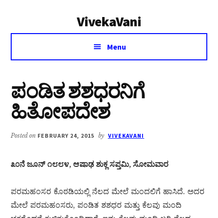
Additional
Skip
Skip
VivekaVani
to
to
menu
main
primary
Voice
content
sidebar
Menu
of
Vivekananda
ಪಂಡಿತ ಶಶಧರನಿಗೆ
ಹಿತೋಪದೇಶ
Posted on
FEBRUARY 24, 2015
by
VIVEKAVANI
೩೦ನೆ ಜೂನ್ ೧೮೮೪, ಆಷಾಢ ಶುಕ್ಲ ಸಪ್ತಮಿ, ಸೋಮವಾರ
ಪರಮಹಂಸರ ಕೊಠಡಿಯಲ್ಲಿ ನೆಲದ ಮೇಲೆ ಮಂದಲಿಗೆ ಹಾಸಿದೆ. ಅದರ
ಮೇಲೆ ಪರಮಹಂಸರು, ಪಂಡಿತ ಶಶಧರ ಮತ್ತು ಕೆಲವು ಮಂದಿ