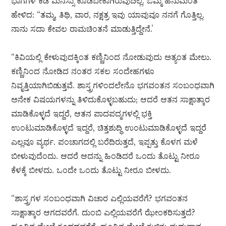
ಭಾಗಗಳ ಕಡೆ ಮನಸ್ಸು ಕೊಡಬೇಕಾಗಿರುವುದಿಲ್ಲ. ಒಮ್ಮೆ ಹನುಮಂತ
ಹೇಳಿದ: “ತಮ್ಮ, ತಿಥಿ, ವಾರ, ನಕ್ಷತ್ರ ಇವು ಯಾವುವೂ ನನಗೆ ಗೊತ್ತಿಲ್ಲ.
ನಾನು ಸದಾ ಕೇವಲ ರಾಮಚಿಂತನೆ ಮಾಡುತ್ತಿದ್ದೇನೆ.’
“ಕಿವಿಯಲ್ಲಿ ಕೇಳುವುದಕ್ಕಿಂತ ಕಣ್ಣಿನಿಂದ ನೋಡುವುದು ಅತ್ಯಂತ ಮೇಲು.
ಕಣ್ಣಿನಿಂದ ನೋಡಿದ ನಂತರ ಸಕಲ ಸಂದೇಹಗಳೂ
ನಿವೃತ್ತಿಯಾಗಿಬಿಡುತ್ತವೆ. ಶಾಸ್ತ್ರಗಳಿಂದಲೇನೊ ಭಗವಂತನ ಸಂಬಂಧವಾಗಿ
ಅನೇಕ ವಿಷಯಗಳನ್ನು ತಿಳಿದುಕೊಳ್ಳಬಹುದು; ಆದರೆ ಆತನ ಸಾಕ್ಷಾತ್ಕಾರ
ಮಾಡಿಕೊಳ್ಳದೆ ಇದ್ದರೆ, ಆತನ ಪಾದಪದ್ಮಗಳಲ್ಲಿ ಭಕ್ತಿ
ಉಂಟುಮಾಡಿಕೊಳ್ಳದೆ ಇದ್ದರೆ, ಚಿತ್ತಶುದ್ಧಿ ಉಂಟುಮಾಡಿಕೊಳ್ಳದೆ ಇದ್ದರೆ
ಎಲ್ಲವೂ ವ್ಯರ್ಥ. ಪಂಚಾಗದಲ್ಲಿ ಬರೆದಿರುತ್ತದೆ, ಇಪ್ಪತ್ತು ಕೊಳಗ ಮಳೆ
ಬೀಳುವುದೆಂದು. ಆದರೆ ಆದನ್ನು ಹಿಂಡಿದರೆ ಒಂದು ತೊಟ್ಟು ನೀರೂ
ಕೆಳಕ್ಕೆ ಬೀಳದು. ಒಂದೇ ಒಂದು ತೊಟ್ಟು ನೀರೂ ಬೀಳದು.
“ಶಾಸ್ತ್ರಗಳ ಸಂಬಂಧವಾಗಿ ವಿಚಾರ ಎಲ್ಲಿಯವರೆಗೆ? ಭಗವಂತನ
ಸಾಕ್ಷಾತ್ಕಾರ ಆಗದವರೆಗೆ. ದುಂಬಿ ಎಲ್ಲಿಯವರೆಗೆ ಝೇಂಕರಿಸುತ್ತದೆ?