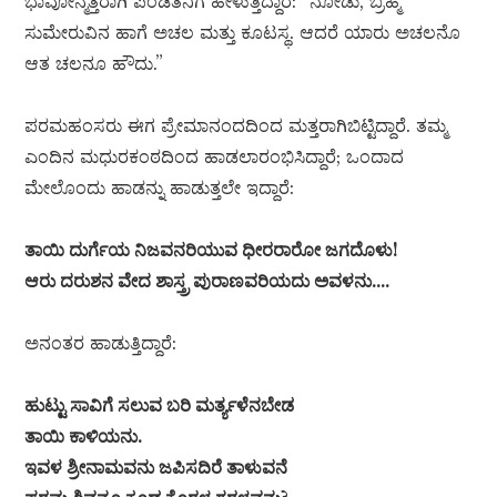
ಭಾವೋನ್ಮತ್ತರಾಗಿ ಪಂಡಿತನಿಗೆ ಹೇಳುತ್ತಿದ್ದಾರೆ: “ನೋಡು, ಬ್ರಹ್ಮ
ಸುಮೇರುವಿನ ಹಾಗೆ ಅಚಲ ಮತ್ತು ಕೂಟಸ್ಥ. ಆದರೆ ಯಾರು ಅಚಲನೊ
ಆತ ಚಲನೂ ಹೌದು.”
ಪರಮಹಂಸರು ಈಗ ಪ್ರೇಮಾನಂದದಿಂದ ಮತ್ತರಾಗಿಬಿಟ್ಟಿದ್ದಾರೆ. ತಮ್ಮ
ಎಂದಿನ ಮಧುರಕಂಠದಿಂದ ಹಾಡಲಾರಂಭಿಸಿದ್ದಾರೆ; ಒಂದಾದ
ಮೇಲೊಂದು ಹಾಡನ್ನು ಹಾಡುತ್ತಲೇ ಇದ್ದಾರೆ:
ತಾಯಿ ದುರ್ಗೆಯ ನಿಜವನರಿಯುವ ಧೀರರಾರೋ ಜಗದೊಳು!
ಆರು ದರುಶನ ವೇದ ಶಾಸ್ತ್ರ ಪುರಾಣವರಿಯದು ಅವಳನು….
ಅನಂತರ ಹಾಡುತ್ತಿದ್ದಾರೆ:
ಹುಟ್ಟು ಸಾವಿಗೆ ಸಲುವ ಬರಿ ಮರ್ತ್ಯಳೆನಬೇಡ
ತಾಯಿ ಕಾಳಿಯನು.
ಇವಳ ಶ್ರೀನಾಮವನು ಜಪಿಸದಿರೆ ತಾಳುವನೆ