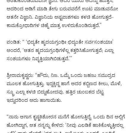
ಅರಿತುಕೊಂಡಿರುವವನೇ ಜ್ಞಾನಿ. ಆದರೆ ಯಾರು ಅದನ್ನು ಹೊತ್ತಿಸಿ,
ಅದರಿಂದ ಅಡಿಗೆ ಮಾಡಿ ತೇಗು ಬರುವವರೆಗೆ ಊಟ ಮಾಡುವನೋ
ಆತನೇ ವಿಜ್ಞಾನಿ. ವಿಜ್ಞಾನಿಯ ಅಷ್ಟಪಾಶಗಳೂ ಕಳಚಿ ಹೋಗುತ್ತದೆ-
ಕಾಮಕ್ರೋಧಾದಿಗಳ ಚಿಹ್ನೆ ಮಾತ್ರ ಉಳಿದುಕೊಂಡಿರುತ್ತದೆ.”
ಪಂಡಿತ: “ ‘ಭಿದ್ಯತೇ ಹೃದಯಗ್ರಂಥಿಃ ಛಿದ್ಯಂತೇ ಸರ್ವಸಂಶಯಾಃ’
ಅಂದರೆ, ‘ಆತನ ಹೃದಯಗ್ರಂಥಿಗಳೆಲ್ಲ ಕತ್ತರಿಸಿಹೋಗುತ್ತವೆ; ಎಲ್ಲಾ
ಸಂಶಯಗಳೂ ನಿವೃತ್ತಿಯಾಗಿಬಿಡುತ್ತವೆ.’”
ಶ್ರೀರಾಮಕೃಷ್ಣರು: “ಹೌದು, ನಿಜ. ಒಮ್ಮೆ ಒಂದು ಜಹಜು ಸಮುದ್ರದ
ಮೂಲಕ ಹೋಗುತ್ತಿತ್ತು. ಇದ್ದಕ್ಕಿದ್ದ ಹಾಗೆ ಅದರ ಕಬ್ಬಿಣದ ಕೀಲು, ಮೊಳೆ,
ಸ್ಕ್ರೂ ಎಲ್ಲಾ ಕಳಚಿ ಬಿದ್ದುಹೋದವು. ಹತ್ತಿರ ಚುಂಬಕದ ಬೆಟ್ಟ
ಇದ್ದುದರಿಂದ ಅದು ಹಾಗಾಯಿತು.
“ನಾನು ಆಗಾಗ ಕೃಷ್ಣಕಿಶೋರನ ಮನೆಗೆ ಹೋಗುತ್ತಿದ್ದೆ. ಒಂದು ದಿನ ಅಲ್ಲಿಗೆ
ಹೋಗಿದ್ದಾಗ, ಆತ ನನ್ನನ್ನು ಕೇಳಿದ: ‘ನೀವು ಎಲಡಿಕೆ ಹಾಕಿಕೊಳ್ಳುತ್ತೀರಲ್ಲ