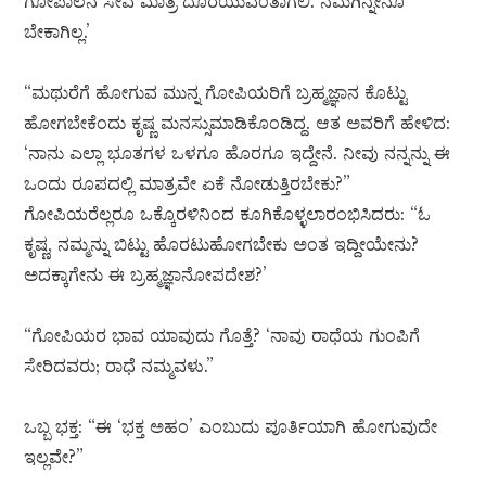
ಗೋಪಾಲನ ಸೇವೆ ಮಾತ್ರ ದೊರೆಯುವಂತಾಗಲಿ. ನಮಗಿನ್ನೇನೂ
ಬೇಕಾಗಿಲ್ಲ.’
“ಮಥುರೆಗೆ ಹೋಗುವ ಮುನ್ನ ಗೋಪಿಯರಿಗೆ ಬ್ರಹ್ಮಜ್ಞಾನ ಕೊಟ್ಟು
ಹೋಗಬೇಕೆಂದು ಕೃಷ್ಣ ಮನಸ್ಸುಮಾಡಿಕೊಂಡಿದ್ದ. ಆತ ಅವರಿಗೆ ಹೇಳಿದ:
‘ನಾನು ಎಲ್ಲಾ ಭೂತಗಳ ಒಳಗೂ ಹೊರಗೂ ಇದ್ದೇನೆ. ನೀವು ನನ್ನನ್ನು ಈ
ಒಂದು ರೂಪದಲ್ಲಿ ಮಾತ್ರವೇ ಏಕೆ ನೋಡುತ್ತಿರಬೇಕು?”
ಗೋಪಿಯರೆಲ್ಲರೂ ಒಕ್ಕೊರಳಿನಿಂದ ಕೂಗಿಕೊಳ್ಳಲಾರಂಭಿಸಿದರು: “ಓ
ಕೃಷ್ಣ, ನಮ್ಮನ್ನು ಬಿಟ್ಟು ಹೊರಟುಹೋಗಬೇಕು ಅಂತ ಇದ್ದೀಯೇನು?
ಅದಕ್ಕಾಗೇನು ಈ ಬ್ರಹ್ಮಜ್ಞಾನೋಪದೇಶ?’
“ಗೋಪಿಯರ ಭಾವ ಯಾವುದು ಗೊತ್ತೆ? ‘ನಾವು ರಾಧೆಯ ಗುಂಪಿಗೆ
ಸೇರಿದವರು; ರಾಧೆ ನಮ್ಮವಳು.”
ಒಬ್ಬ ಭಕ್ತ: “ಈ ‘ಭಕ್ತ ಅಹಂ’ ಎಂಬುದು ಪೂರ್ತಿಯಾಗಿ ಹೋಗುವುದೇ
ಇಲ್ಲವೇ?”