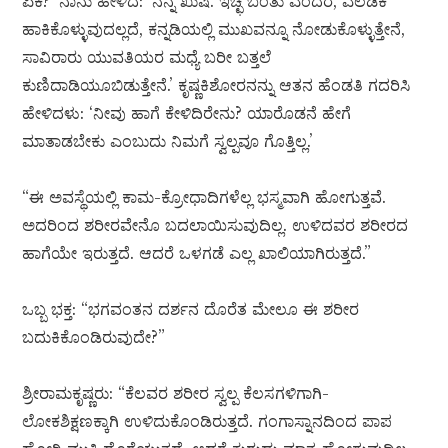
ಏಕೆ?’ ನಾನು ಹೇಳಿದೆ: ‘ನನ್ನ ಖುಷಿ. ಇಚ್ಛೆ ಬಂತು ಎಂದರೆ, ಎಲಡಿಕೆ
ಹಾಕಿಕೊಳ್ಳುವುದಲ್ಲದೆ, ಕನ್ನಡಿಯಲ್ಲಿ ಮುಖವನ್ನೂ ನೋಡುಕೊಳ್ಳುತ್ತೇನೆ,
ಸಾವಿರಾರು ಯುವತಿಯರ ಮಧ್ಯೆ ಬರೀ ಬತ್ತಲೆ
ಕುಣಿದಾಡಿಯೂಬಿಡುತ್ತೇನೆ.’ ಕೃಷ್ಣಕಿಶೋರನನ್ನು ಆತನ ಹೆಂಡತಿ ಗದರಿಸಿ
ಹೇಳಿದಳು: ‘ನೀವು ಹಾಗೆ ಕೇಳಿದಿರೇನು? ಯಾರೊಡನೆ ಹೇಗೆ
ಮಾತಾಡಬೇಕು ಎಂಬುದು ನಿಮಗೆ ಸ್ವಲ್ಪವೂ ಗೊತ್ತಿಲ್ಲ.’
“ಈ ಅವಸ್ಥೆಯಲ್ಲಿ ಕಾಮ-ಕ್ರೋಧಾದಿಗಳೆಲ್ಲ ಭಸ್ಮವಾಗಿ ಹೋಗುತ್ತವೆ.
ಅದರಿಂದ ಶರೀರವೇನೊ ಬದಲಾಯಿಸುವುದಿಲ್ಲ. ಉಳಿದವರ ಶರೀರದ
ಹಾಗೆಯೇ ಇರುತ್ತದೆ. ಆದರೆ ಒಳಗಡೆ ಎಲ್ಲ ಖಾಲಿಯಾಗಿರುತ್ತದೆ.”
ಒಬ್ಬ ಭಕ್ತ: “ಭಗವಂತನ ದರ್ಶನ ದೊರೆತ ಮೇಲೂ ಈ ಶರೀರ
ಬದುಕಿಕೊಂಡಿರುವುದೇ?”
ಶ್ರೀರಾಮಕೃಷ್ಣರು: “ಕೆಲವರ ಶರೀರ ಸ್ವಲ್ಪ ಕೆಲಸಗಳಿಗಾಗಿ-
ಲೋಕಶಿಕ್ಷಣಕ್ಕಾಗಿ ಉಳಿದುಕೊಂಡಿರುತ್ತದೆ. ಗಂಗಾಸ್ನಾನದಿಂದ ಪಾಪ