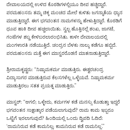
ದೇವಾಲಯದಲ್ಲಿ ಉಳಿದ ಕೊಠಡಿಗಳಲ್ಲಿಯೂ ದೀಪ ಹಚ್ಚಿದ್ದಾರೆ.
ಪರಮಹಂಸರು ತಮ್ಮ ಚಿಕ್ಕ ಮಂಚದ ಮೇಲೆ ಕುಳಿತು ಜಗನ್ಮಾತೆಯ ಧ್ಯಾನ
ಮಾಡುತ್ತಿದ್ದಾರೆ. ಈಗ ಭಗವಂತನ ನಾಮಗಳನ್ನು ಹೇಳುತ್ತಿದ್ದಾರೆ. ಕೊಠಡಿಗೆ
ಧೂಪ ಹಾಕಿ ದೀಪ ಹಚ್ಚಲಾಯಿತು. ಸ್ವಲ್ಪ ಹೊತ್ತಿನಲ್ಲೆ ಶಂಖ, ಜಾಗಟೆ,
ಗಂಟೆಗಳ ಶಬ್ದ ಕೇಳಿಬರಲಾರಂಭಿಸಿತು. ಕಾಳೀ ದೇವಾಲಯದಲ್ಲಿ
ಮಂಗಳಾರತಿ ನಡೆಯುತ್ತಿದೆ. ಚಂದ್ರನ ಬೆಳಕು ನಾಲ್ಕು ಕಡೆಗೂ ಹಬ್ಬಿದೆ.
ಪರಮಹಂಸರು ಮತ್ತೆ ಈಗ ಮಾಸ್ಟರರೊಡನೆ ಮಾತನಾಡುತ್ತಿದ್ದಾರೆ.
ಶ್ರೀರಾಮಕೃಷ್ಣರು: “ನಿಷ್ಕಾಮಕರ್ಮ ಮಾಡುತ್ತಿರು. ಈಶ್ವರಚಂದ್ರ
ವಿದ್ಯಾಸಾಗರ ಮಾಡುತ್ತಿರುವ ಕೆಲಸಗಳೆಲ್ಲ ಒಳ್ಳೆಯವೆ. ನಿಷ್ಕಾಮಕರ್ಮ
ಮಾಡುತ್ತಿರಲು ಸತತ ಪ್ರಯತ್ನ ಮಾಡುತ್ತಿರು.”
ಮಾಸ್ಟರ್: “ಆಗಲಿ; ಒಳ್ಳೇದು, ಕರ್ಮಗಳ ಕಡೆ ಮನಸ್ಸು ಕೊಡುತ್ತಾ ಇದ್ದರೆ
ಭಗವಂತನ ಸಾಕ್ಷಾತ್ಕಾರ ಪಡೆಯಲಾಗುವುದೆ? ರಾಮ ಕಾಮ ಇಬ್ಬರೂ
ಒಟ್ಟಿಗೆ ಇರಲಾಗುವುದೆ? ಹಿಂದಿಯಲ್ಲಿ ಒಂದು ದ್ವಿಪದಿ ಓದಿದೆ:
‘ರಾಮನಿರುವ ಕಡೆ ಕಾಮನಿಲ್ಲ; ಕಾಮನಿರುವ ಕಡೆ ರಾಮನಿಲ್ಲ’.”