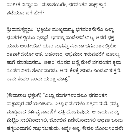
ಸಂಗೀತ ವಿದ್ವಾಂಸ: “ಮಹಾಶಯರೇ, ಭಗವಂತನ ಸಾಕ್ಷಾತ್ಕಾರ
ಪಡೆಯುವ ಬಗೆ ಹೇಗೆ?”
ಶ್ರೀರಾಮಕೃಷ್ಣರು: “ಭಕ್ತಿಯೇ ಮುಖ್ಯವಾದ್ದು. ಭಗವಂತನೇನೊ ಎಲ್ಲಾ
ಭೂತಗಳಲ್ಲಿಯೂ ಇದ್ದಾನೆ. ಇದರಲ್ಲಿ ಸಂದೇಹವೇನಿಲ್ಲ. ಆದರೆ ಭಕ್ತ
ಯಾರು ಅಂತೀಯೊ? ಯಾರ ಮನಸ್ಸು ಸರ್ವದಾ ಭಗವಂತನಲ್ಲಿಯೇ
ರತವಾಗಿದೆಯೋ ಆತ. ಅಹಂಕಾರ, ಅಭಿಮಾನ ಇರುವವರೆಗೆ ಮನಸ್ಸು
ಹಾಗೆ ಮಾಡಲಾರದು. ‘ಅಹಂ’ ರೂಪದ ದಿಣ್ಣೆ ಮೇಲೆ ಭಗವಂತನ ಕೃಪಾ
ರೂಪದ ನೀರು ಶೇಖರವಾಗದು. ಅದು ಕೆಳಕ್ಕೆ ಹರಿದು ಬಂದುಬಿಡುತ್ತದೆ.
ನಾನು ಕೇವಲ ಒಂದು ಯಂತ್ರ ಮಾತ್ರ.”
(ಕೇದಾರಾದಿ ಭಕ್ತರಿಗೆ) “ಎಲ್ಲಾ ಮಾರ್ಗಗಳಿಂದಲೂ ಭಗವಂತನ
ಸಾಕ್ಷಾತ್ಕಾರ ಪಡೆಯಬಹುದು. ಎಲ್ಲಾ ಧರ್ಮಗಳೂ ಸತ್ಯವಾದುವೆ. ನಮ್ಮ
ಮುಖ್ಯವಾದ ಕರ್ತವ್ಯ ಚಾವಣಿಗೆ ಹತ್ತಿ ಹೋಗುವುದು. ಆ ಕಾರ್ಯವನ್ನು
ಮೆಟ್ಟಿಲ ಸಾಲಿನಿಂದಾಗಲಿ, ಬೊಂಬಿನ ಏಣಿಯಿಂದಾಗಲಿ ಅಥವಾ ಒಂದು
ಹಗ್ಗದಿಂದಾಗಲಿ ಸಾಧಿಸಬಹುದು. ಅಷ್ಟೇ ಅಲ್ಲ, ಕೇವಲ ಬೊಂಬಿನಿಂದಲೇ