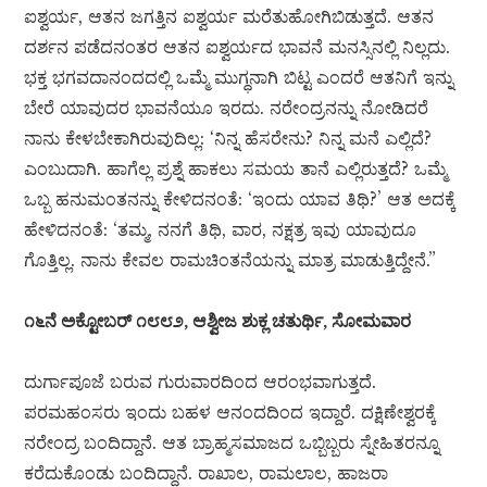
ಐಶ್ವರ್ಯ, ಆತನ ಜಗತ್ತಿನ ಐಶ್ವರ್ಯ ಮರೆತುಹೋಗಿಬಿಡುತ್ತದೆ. ಆತನ
ದರ್ಶನ ಪಡೆದನಂತರ ಆತನ ಐಶ್ವರ್ಯದ ಭಾವನೆ ಮನಸ್ಸಿನಲ್ಲಿ ನಿಲ್ಲದು.
ಭಕ್ತ ಭಗವದಾನಂದದಲ್ಲಿ ಒಮ್ಮೆ ಮುಗ್ಧನಾಗಿ ಬಿಟ್ಟ ಎಂದರೆ ಆತನಿಗೆ ಇನ್ನು
ಬೇರೆ ಯಾವುದರ ಭಾವನೆಯೂ ಇರದು. ನರೇಂದ್ರನನ್ನು ನೋಡಿದರೆ
ನಾನು ಕೇಳಬೇಕಾಗಿರುವುದಿಲ್ಲ: ‘ನಿನ್ನ ಹೆಸರೇನು? ನಿನ್ನ ಮನೆ ಎಲ್ಲಿದೆ?
ಎಂಬುದಾಗಿ. ಹಾಗೆಲ್ಲ ಪ್ರಶ್ನೆ ಹಾಕಲು ಸಮಯ ತಾನೆ ಎಲ್ಲಿರುತ್ತದೆ? ಒಮ್ಮೆ
ಒಬ್ಬ ಹನುಮಂತನನ್ನು ಕೇಳಿದನಂತೆ: ‘ಇಂದು ಯಾವ ತಿಥಿ?’ ಆತ ಅದಕ್ಕೆ
ಹೇಳಿದನಂತೆ: ‘ತಮ್ಮ, ನನಗೆ ತಿಥಿ, ವಾರ, ನಕ್ಷತ್ರ ಇವು ಯಾವುದೂ
ಗೊತ್ತಿಲ್ಲ. ನಾನು ಕೇವಲ ರಾಮಚಿಂತನೆಯನ್ನು ಮಾತ್ರ ಮಾಡುತ್ತಿದ್ದೇನೆ.”
೧೬ನೆ ಅಕ್ಟೋಬರ್ ೧೮೮೨, ಆಶ್ವೀಜ ಶುಕ್ಲ ಚತುರ್ಥಿ, ಸೋಮವಾರ
ದುರ್ಗಾಪೂಜೆ ಬರುವ ಗುರುವಾರದಿಂದ ಆರಂಭವಾಗುತ್ತದೆ.
ಪರಮಹಂಸರು ಇಂದು ಬಹಳ ಆನಂದದಿಂದ ಇದ್ದಾರೆ. ದಕ್ಷಿಣೇಶ್ವರಕ್ಕೆ
ನರೇಂದ್ರ ಬಂದಿದ್ದಾನೆ. ಆತ ಬ್ರಾಹ್ಮಸಮಾಜದ ಒಬ್ಬಿಬ್ಬರು ಸ್ನೇಹಿತರನ್ನೂ
ಕರೆದುಕೊಂಡು ಬಂದಿದ್ದಾನೆ. ರಾಖಾಲ, ರಾಮಲಾಲ, ಹಾಜರಾ