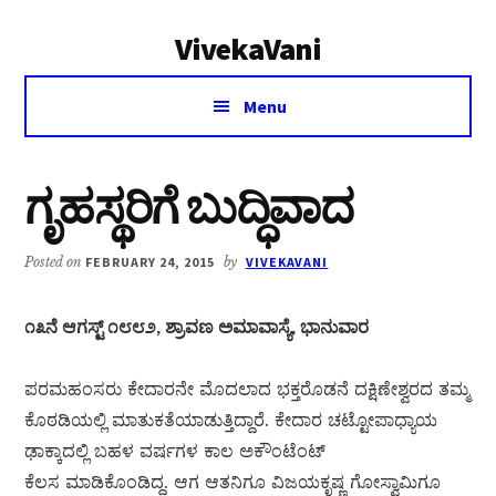
Additional
Skip
Skip
VivekaVani
to
to
menu
main
primary
Voice
content
sidebar
Menu
of
Vivekananda
ಗೃಹಸ್ಥರಿಗೆ ಬುದ್ಧಿವಾದ
Posted on
FEBRUARY 24, 2015
by
VIVEKAVANI
೧೩ನೆ ಆಗಸ್ಟ್ ೧೮೮೨, ಶ್ರಾವಣ ಅಮಾವಾಸ್ಯೆ, ಭಾನುವಾರ
ಪರಮಹಂಸರು ಕೇದಾರನೇ ಮೊದಲಾದ ಭಕ್ತರೊಡನೆ ದಕ್ಷಿಣೇಶ್ವರದ ತಮ್ಮ
ಕೊಠಡಿಯಲ್ಲಿ ಮಾತುಕತೆಯಾಡುತ್ತಿದ್ದಾರೆ. ಕೇದಾರ ಚಟ್ಟೋಪಾಧ್ಯಾಯ
ಢಾಕ್ಕಾದಲ್ಲಿ ಬಹಳ ವರ್ಷಗಳ ಕಾಲ ಅಕೌಂಟೆಂಟ್
ಕೆಲಸ ಮಾಡಿಕೊಂಡಿದ್ದ. ಆಗ ಆತನಿಗೂ ವಿಜಯಕೃಷ್ಣ ಗೋಸ್ವಾಮಿಗೂ