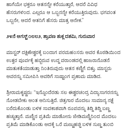
ಹಾಗೆಯೇ ಭಕ್ತರೂ ಆತನನ್ನೇ ಕರೆಯುತ್ತಾರೆ, ಆದರೆ ವಿವಿಧ
ಹೆಸರುಗಳಿಂದ. ಎಲ್ಲರೂ ಆ ಒಬ್ಬನನ್ನೇ ಕರೆಯುತ್ತಿರುವುದು. ಭಗವಂತ
ಒಬ್ಬನೇ, ಆದರೆ ಆತನಿಗೆ ಹೆಸರು ಮಾತ್ರ ಅನೇಕ.”
೨೪ನೆ ಆಗಸ್ಟ್ ೧೮೮೨, ಶ್ರಾವಣ ಶುಕ್ಲ ದಶಮಿ, ಗುರುವಾರ
ಮಾಸ್ಟರ್ ದಕ್ಷಿಣೇಶ್ವರಕ್ಕೆ ಬಂದಾಗ ಪರಮಹಂಸರು ಅವರ ಕೊಠಡಿಯಿಂದ
ಉತ್ತರ ಪೂರ್ವಕ್ಕೆ ಹಬ್ಬಿರುವ ಉದ್ದ ವರಾಂಡದಲ್ಲಿ ಹಾಜರಾನೊಡನೆ
ಮಾತುಕತೆಯಾಡುತ್ತಾ ನಿಂತಿರುವುದು ಆತನ ಕಣ್ಣಿಗೆ ಬಿತ್ತು. ಮಾಸ್ಟರು
ಅವರನ್ನು ಸಮೀಪಿಸಿ ಅವರಿಗೆ ಸಾಷ್ಟಾಂಗ ಪ್ರಣಾಮ ಮಾಡಿದ.
ಶ್ರೀರಾಮಕೃಷ್ಣರು: “ಇನ್ನೊಂದೆರಡು ಸಲ ಈಶ್ವರಚಂದ್ರ ವಿದ್ಯಾಸಾಗರನನ್ನು
ನೋಡಬೇಕು ಅಂತ ಅನಿಸುತ್ತಿದೆ. ಚಿತ್ರಗಾರ ಮೊದಲು ಸಾಮಾನ್ಯ ನಕ್ಷೆ
ಬರೆದುಕೊಂಡು ಬಳಿಕ ಸಾವಕಾಶವಾಗಿ ರೂಪವನ್ನು ತಿದ್ದಿ ತಿದ್ದಿ ಬಣ್ಣ
ಹಚ್ಚುತ್ತಾನೆ. ಮಣ್ಣಿನ ಪ್ರತಿಮೆ ಮಾಡೋನು ಜೇಡಿಮಣ್ಣಿನಿಂದ ಮೊದಲು
ಪ್ರತಿಮೆ ಮಾಡಿಕೊಂಡು ಅದಕ್ಕೆ ಒರೆ ಮಣ್ಣುಹಚ್ಚಿ ಬಳಿಕ ಸುಣ್ಣ ತುಂಬಿ