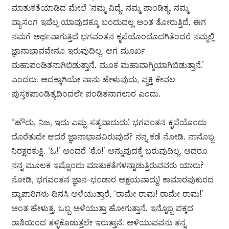
ಮಾತುಕತೆಯಾಡಿದ ಮೇಲೆ ‘ನಮ್ಮ ವಿದ್ಯೆ, ನಮ್ಮ ಪಾಂಡಿತ್ಯ, ನಮ್ಮ
ವ್ಯಾಸಂಗ ಇವೆಲ್ಲ ಯಾವುದಕ್ಕೂ ಬಂದುದಲ್ಲ ಅಂತ ತೋರುತ್ತಿದೆ. ಈಗ
ನಮಗೆ ಅರ್ಥವಾಗುತ್ತಿದೆ ಭಗವಂತನ ಕೃಪೆಯೊಂದೊದಗಿತೆಂದರೆ ನಮ್ಮಲ್ಲಿ
ಜ್ಞಾನಾಭಾವವೇನೂ ಇರುವುದಿಲ್ಲ. ಆಗ ಮೂರ್ಖ
ಮಹಾಪಂಡಿತನಾಗಿಬಿಡುತ್ತಾನೆ. ಮೂಕ ಮಹಾವಾಗ್ಮಿಯಾಗಿಬಿಡುತ್ತಾನೆ.’
ಎಂದರು. ಅದಕ್ಕಾಗಿಯೇ ನಾನು ಹೇಳುವುದು, ವ್ಯಕ್ತಿ ಕೇವಲ
ಪುಸ್ತಕಪಾಂಡಿತ್ಯದಿಂದಲೇ ಪಂಡಿತನಾಗಲಾರ ಎಂದು.
“ಹೌದು, ನಿಜ, ಇದು ಎಷ್ಟು ಸತ್ಯವಾದುದು! ಭಗವಂತನ ಕೃಪೆಯೊಂದು
ದೊರೆತುದೇ ಆದರೆ ಜ್ಞಾನಾಭಾವವಿರುವುದೆ? ನನ್ನ ಕಡೆ ನೋಡಿ. ನಾನೊಬ್ಬ
ನಿರಕ್ಷರಕುಕ್ಷಿ. ‘ಓ!’ ಅಂದರೆ ‘ಠೊ!’ ಅನ್ನುವುದಕ್ಕೆ ಬರುವುದಿಲ್ಲ. ಆದರೂ
ನನ್ನ ಮೂಲಕ ಇಷ್ಟೊಂದು ಮಾತುಕತೆಗಳನ್ನಾಡುತ್ತಿರುವವರು ಯಾರು?
ನೋಡಿ, ಭಗವಂತನ ಜ್ಞಾನ-ಭಂಡಾರ ಅಕ್ಷಯವಾದ್ದು! ಕಾಮಾರಪುಕುರದ
ವ್ಯಾಪಾರಿಗಳು ದಿನಸಿ ಅಳೆಯುತ್ತಾರೆ, ‘ರಾಮೇ ರಾಮ! ರಾಮೇ ರಾಮ!’
ಅಂತ ಹೇಳುತ್ತ, ಒಬ್ಬ ಅಳೆಯುತ್ತಾ ಹೋಗುತ್ತಾನೆ. ಇನ್ನೊಬ್ಬ ಪಕ್ಕದ
ರಾಶಿಯಿಂದ ತಳ್ಳಿಕೊಡುತ್ತಲೇ ಇರುತ್ತಾನೆ. ಅಳೆಯುವವನು ತನ್ನ