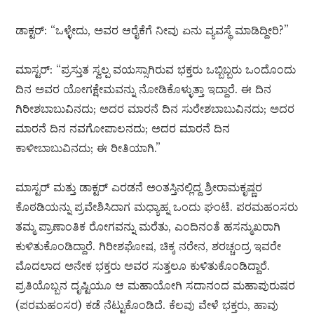
ಡಾಕ್ಟರ್: “ಒಳ್ಳೇದು, ಅವರ ಆರೈಕೆಗೆ ನೀವು ಏನು ವ್ಯವಸ್ಥೆ ಮಾಡಿದ್ದೀರಿ?”
ಮಾಸ್ಟರ್: “ಪ್ರಸ್ತುತ ಸ್ವಲ್ಪ ವಯಸ್ಸಾಗಿರುವ ಭಕ್ತರು ಒಬ್ಬಿಬ್ಬರು ಒಂದೊಂದು
ದಿನ ಅವರ ಯೋಗಕ್ಷೇಮವನ್ನು ನೋಡಿಕೊಳ್ಳುತ್ತಾ ಇದ್ದಾರೆ. ಈ ದಿನ
ಗಿರೀಶಬಾಬುವಿನದು; ಅದರ ಮಾರನೆ ದಿನ ಸುರೇಶಬಾಬುವಿನದು; ಅದರ
ಮಾರನೆ ದಿನ ನವಗೋಪಾಲನದು; ಅದರ ಮಾರನೆ ದಿನ
ಕಾಳೀಬಾಬುವಿನದು; ಈ ರೀತಿಯಾಗಿ.”
ಮಾಸ್ಟರ್ ಮತ್ತು ಡಾಕ್ಟರ್ ಎರಡನೆ ಅಂತಸ್ತಿನಲ್ಲಿದ್ದ ಶ್ರೀರಾಮಕೃಷ್ಣರ
ಕೊಠಡಿಯನ್ನು ಪ್ರವೇಶಿಸಿದಾಗ ಮಧ್ಯಾಹ್ನ ಒಂದು ಘಂಟೆ. ಪರಮಹಂಸರು
ತಮ್ಮ ಪ್ರಾಣಾಂತಿಕ ರೋಗವನ್ನು ಮರೆತು, ಎಂದಿನಂತೆ ಹಸನ್ಮುಖರಾಗಿ
ಕುಳಿತುಕೊಂಡಿದ್ದಾರೆ. ಗಿರೀಶಘೋಷ, ಚಿಕ್ಕ ನರೇನ, ಶರಚ್ಚಂದ್ರ ಇವರೇ
ಮೊದಲಾದ ಅನೇಕ ಭಕ್ತರು ಅವರ ಸುತ್ತಲೂ ಕುಳಿತುಕೊಂಡಿದ್ದಾರೆ.
ಪ್ರತಿಯೊಬ್ಬನ ದೃಷ್ಟಿಯೂ ಆ ಮಹಾಯೋಗಿ ಸದಾನಂದ ಮಹಾಪುರುಷರ
(ಪರಮಹಂಸರ) ಕಡೆ ನೆಟ್ಟುಕೊಂಡಿದೆ. ಕೆಲವು ವೇಳೆ ಭಕ್ತರು, ಹಾವು