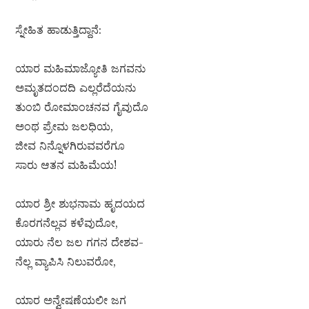
ಸ್ನೇಹಿತ ಹಾಡುತ್ತಿದ್ದಾನೆ:
ಯಾರ ಮಹಿಮಾಜ್ಯೋತಿ ಜಗವನು
ಅಮೃತದಂದದಿ ಎಲ್ಲರೆದೆಯನು
ತುಂಬಿ ರೋಮಾಂಚನವ ಗೈವುದೊ
ಅಂಥ ಪ್ರೇಮ ಜಲಧಿಯ,
ಜೀವ ನಿನ್ನೊಳಗಿರುವವರೆಗೂ
ಸಾರು ಆತನ ಮಹಿಮೆಯ!
ಯಾರ ಶ್ರೀ ಶುಭನಾಮ ಹೃದಯದ
ಕೊರಗನೆಲ್ಲವ ಕಳೆವುದೋ,
ಯಾರು ನೆಲ ಜಲ ಗಗನ ದೇಶವ-
ನೆಲ್ಲ ವ್ಯಾಪಿಸಿ ನಿಲುವರೋ,
ಯಾರ ಅನ್ವೇಷಣೆಯಲೀ ಜಗ