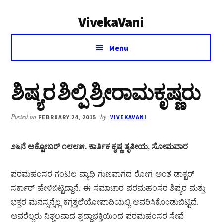
Additional
Skip
Skip
VivekaVani
to
to
menu
main
primary
Voice
content
sidebar
Menu
of
Vivekananda
ಶಿಷ್ಯರ ಶಿಲ್ಪಿ ಶ್ರೀರಾಮಕೃಷ್ಣರು
Posted on
FEBRUARY 24, 2015
by
VIVEKAVANI
೨೬ನೆ ಅಕ್ಟೋಬರ್ ೧೮೮೫. ಕಾರ್ತಿಕ ಕೃಷ್ಣ ತೃತೀಯ, ಸೋಮವಾರ
ಪರಮಹಂಸರ ಗಂಟಲ ವ್ಯಾಧಿ ಗುಣವಾಗದ ರೋಗ ಅಂತ ಡಾಕ್ಟರ್
ಸರ್ಕಾರ್ ಹೇಳಿಬಿಟ್ಟಿದ್ದಾನೆ. ಈ ಸಮಾಚಾರ ಪರಮಹಂಸರ ಶಿಷ್ಯರ ಮತ್ತು
ಭಕ್ತರ ಮನಸ್ಸನ್ನೆಲ್ಲ ಕಗ್ಗತ್ತಲೆಯೋಪಾದಿಯಲ್ಲಿ ಆವರಿಸಿಕೊಂಡುಬಿಟ್ಟಿದೆ.
ಅವರೆಲ್ಲರು ನಿಶ್ಚಲವಾದ ಶ್ರದ್ಧಾಭಕ್ತಿಯಿಂದ ಪರಮಹಂಸರ ಸೇವೆ