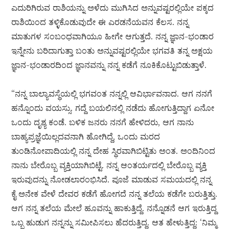
ಎದುರಿಗಿರುವ ರಾಶಿಯನ್ನು ಅಳೆದು ಮುಗಿಸಿದ ಅನ್ನುವಷ್ಟರಲ್ಲಿಯೇ ಪಕ್ಕದ
ರಾಶಿಯಿಂದ ತಳ್ಳಿಕೊಡುವುದೇ ಈ ಎರಡನೆಯವನ ಕೆಲಸ. ನನ್ನ
ಮಾತುಗಳ ಸಂಬಂಧವಾಗಿಯೂ ಹೀಗೇ ಆಗುತ್ತದೆ. ನನ್ನ ಜ್ಞಾನ-ಭಂಡಾರ
ಇನ್ನೇನು ಬರಿದಾಗುತ್ತಾ ಬಂತು ಅನ್ನುವಷ್ಟರಲ್ಲಿಯೇ ಭಗವತಿ ತನ್ನ ಅಕ್ಷಯ
ಜ್ಞಾನ-ಭಂಡಾರದಿಂದ ಜ್ಞಾನವನ್ನು ನನ್ನ ಕಡೆಗೆ ನೂಕಿಕೊಟ್ಟುಬಿಡುತ್ತಾಳೆ.
“ನನ್ನ ಬಾಲ್ಯಾವಸ್ಥೆಯಲ್ಲಿ ಭಗವಂತ ನನ್ನಲ್ಲಿ ಆವಿರ್ಭಾವನಾದ. ಆಗ ನನಗೆ
ಹನ್ನೊಂದು ವಯಸ್ಸು. ಗದ್ದೆ ಬಯಲಿನಲ್ಲಿ ನಡೆದು ಹೋಗುತ್ತಿದ್ದಾಗ ಏನೋ
ಒಂದು ದೃಶ್ಯ ಕಂಡೆ. ಬಳಿಕ ಜನರು ನನಗೆ ಹೇಳಿದರು, ಆಗ ನಾನು
ಬಾಹ್ಯಪ್ರಜ್ಞೆಯಿಲ್ಲದವನಾಗಿ ಹೋಗಿದ್ದೆ, ಒಂದು ಮರದ
ತುಂಡಿನೋಪಾದಿಯಲ್ಲಿ ನನ್ನ ದೇಹ ಸ್ಥಿರವಾಗಿಬಿಟ್ಟಿತು ಅಂತ. ಅಂದಿನಿಂದ
ನಾನು ಬೇರೊಬ್ಬ ವ್ಯಕ್ತಿಯಾಗಿಬಿಟ್ಟೆ. ನನ್ನ ಆಂತರ್ಯದಲ್ಲಿ ಬೇರೊಬ್ಬ ವ್ಯಕ್ತಿ
ಇರುವುದನ್ನು ನೋಡಲಾರಂಭಿಸಿದೆ. ಪೂಜೆ ಮಾಡುವ ಸಮಯದಲ್ಲಿ ನನ್ನ
ಕೈ ಅನೇಕ ವೇಳೆ ದೇವರ ಕಡೆಗೆ ಹೋಗದೆ ನನ್ನ ತಲೆಯ ಕಡೆಗೇ ಬರುತ್ತಿತ್ತು.
ಆಗ ನನ್ನ ತಲೆಯ ಮೇಲೆ ಹೂವನ್ನು ಹಾಕುತ್ತಿದ್ದೆ. ನನ್ನೊಡನೆ ಆಗ ಇರುತ್ತಿದ್ದ
ಒಬ್ಬ ಹುಡುಗ ನನ್ನನ್ನು ಸಮೀಪಿಸಲು ಹೆದರುತ್ತಿದ್ದ. ಆತ ಹೇಳುತ್ತಿದ್ದ: ‘ನಿಮ್ಮ