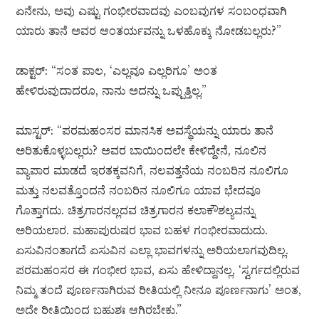
ಏನೇನು, ಅವು ಎಷ್ಟು ಗಂಭೀರವಾದವು ಎಂಬವುಗಳ ಸಂಬಂಧವಾಗಿ
ಯಾರು ತಾನೆ ಅವರ ಆಂತರ್ಯವನ್ನು ಒಳಹೊಕ್ಕು ನೋಡಬಲ್ಲರು?”
ಡಾಕ್ಟರ್: “ಸಂತ ಪಾಲ, ‘ಎಲ್ಲವೂ ಎಲ್ಲರಿಗೂ’ ಅಂತ
ಹೇಳಿರುವುದಾದರೂ, ನಾನು ಅದನ್ನು ಒಪ್ಪುತ್ತಿಲ್ಲ.”
ಮಾಸ್ಟರ್: “ಪರಮಹಂಸರ ಮಾನಸಿಕ ಅವಸ್ಥೆಯನ್ನು ಯಾರು ತಾನೆ
ಅರಿತುಕೊಳ್ಳಬಲ್ಲರು? ಅವರ ಬಾಯಿಂದಲೇ ಕೇಳಿದ್ದೇನೆ, ನೂಲಿನ
ವ್ಯಾಪಾರ ಮಾಡದೆ ಇರತಕ್ಕವನಿಗೆ, ನಲವತ್ತನೆಯ ನಂಬರಿನ ನೂಲಿಗೂ
ಮತ್ತು ನಲವತ್ತೊಂದನೆ ನಂಬರಿನ ನೂಲಿಗೂ ಯಾವ ಭೇದವೂ
ಗೊತ್ತಾಗದು. ಚಿತ್ರಗಾರನಲ್ಲದವ ಚಿತ್ರಗಾರನ ಕಲಾಕೌಶಲ್ಯವನ್ನು
ಅರಿಯಲಾರ. ಮಹಾಪುರುಷರ ಭಾವ ಬಹಳ ಗಂಭೀರವಾದುದು.
ಏಸುವಿನಂತಾಗದೆ ಏಸುವಿನ ಎಲ್ಲಾ ಭಾವಗಳನ್ನು ಅರಿಯಲಾಗವುದಿಲ್ಲ.
ಪರಮಹಂಸರ ಈ ಗಂಭೀರ ಭಾವ, ಏಸು ಹೇಳಿದ್ದಾನಲ್ಲ, ‘ಸ್ವರ್ಗದಲ್ಲಿರುವ
ನಿಮ್ಮ ತಂದೆ ಪೂರ್ಣನಾಗಿರುವ ರೀತಿಯಲ್ಲಿ ನೀನೂ ಪೂರ್ಣನಾಗು’ ಅಂತ,
ಅದೇ ರೀತಿಯಿಂದ ಬಹುಶಃ ಆಗಿರಬೇಕು.”