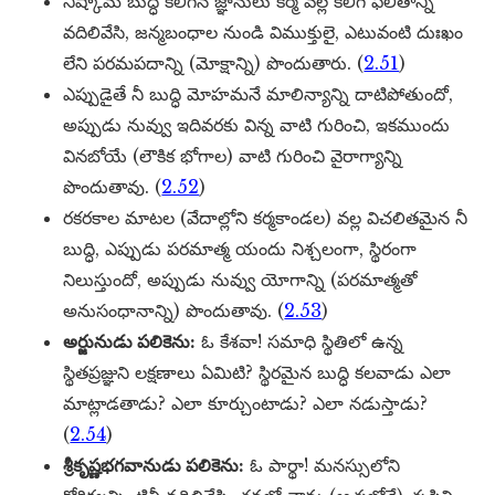
నిష్కామ బుద్ధి కలిగిన జ్ఞానులు కర్మ వల్ల కలిగే ఫలితాన్ని
వదిలివేసి, జన్మబంధాల నుండి విముక్తులై, ఎటువంటి దుఃఖం
లేని పరమపదాన్ని (మోక్షాన్ని) పొందుతారు. (
2.51
)
ఎప్పుడైతే నీ బుద్ధి మోహమనే మాలిన్యాన్ని దాటిపోతుందో,
అప్పుడు నువ్వు ఇదివరకు విన్న వాటి గురించి, ఇకముందు
వినబోయే (లౌకిక భోగాల) వాటి గురించి వైరాగ్యాన్ని
పొందుతావు. (
2.52
)
రకరకాల మాటల (వేదాల్లోని కర్మకాండల) వల్ల విచలితమైన నీ
బుద్ధి, ఎప్పుడు పరమాత్మ యందు నిశ్చలంగా, స్థిరంగా
నిలుస్తుందో, అప్పుడు నువ్వు యోగాన్ని (పరమాత్మతో
అనుసంధానాన్ని) పొందుతావు. (
2.53
)
అర్జునుడు పలికెను:
ఓ కేశవా! సమాధి స్థితిలో ఉన్న
స్థితప్రజ్ఞుని లక్షణాలు ఏమిటి? స్థిరమైన బుద్ధి కలవాడు ఎలా
మాట్లాడతాడు? ఎలా కూర్చుంటాడు? ఎలా నడుస్తాడు?
(
2.54
)
శ్రీకృష్ణభగవానుడు పలికెను:
ఓ పార్థా! మనస్సులోని