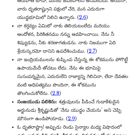
తరువాత కూడా, మనకు జీవించాలని అనిపించదు. అయినా,
వారు ధృతరాష్ట్రుని పక్షంలో చేరి, మన ఎదురుగా
యుద్ధభూమిలో నిలిచి ఉన్నారు. (
2.6
)
నా కర్తవ్యం ఏమిటో నాకు తెలియటంలేదు మరియు
ఆందోళన, పిరికితనము నన్ను ఆవహించాయి. నేను నీ
శిష్యుడను, నీకు శరణాగతుడను. నాకు నిజముగా ఏది
శ్రేయస్కరమో దానిని ఉపదేశించుము. (
2.7
)
నా ఇంద్రియములను శుష్కింప చేస్తున్న ఈ శోకమును పోగొట్టే
ఉపాయమేదీ తోచటం లేదు. నేను ఈ భూమిపై
సుసంపన్నమైన, ఎదురులేని రాజ్యాన్ని గెలిచినా, లేదా దేవతల
వంటి ఆధిపత్యము పొందినా, ఈ శోకమును
తొలగించుకోలేను. (
2.8
)
సంజయుడు పలికెను:
శత్రువులను పీడించే గుడాకేశుడైన
అర్జునుడు శ్రీకృష్ణుడితో ‘నేను యుద్ధం చేయను’ అని చెప్పి
మౌనంగా ఉండిపోయాడు. (
2.9
)
ఓ ధృతరాష్ట్రా! అప్పుడు రెండు సైన్యాల మధ్య విషాదంలో