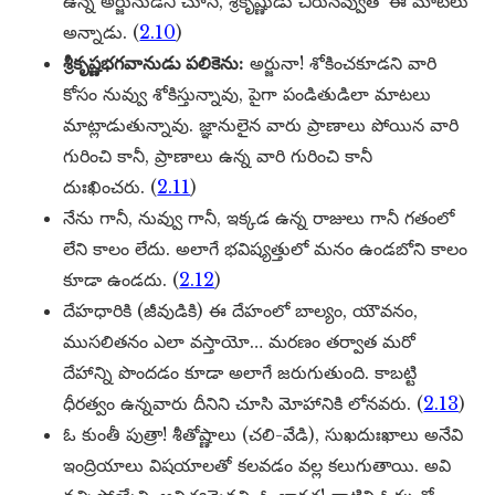
ఉన్న అర్జునుడిని చూసి, శ్రీకృష్ణుడు చిరునవ్వుతో ఈ మాటలు
అన్నాడు. (
2.10
)
శ్రీకృష్ణభగవానుడు పలికెను:
అర్జునా! శోకించకూడని వారి
కోసం నువ్వు శోకిస్తున్నావు, పైగా పండితుడిలా మాటలు
మాట్లాడుతున్నావు. జ్ఞానులైన వారు ప్రాణాలు పోయిన వారి
గురించి కానీ, ప్రాణాలు ఉన్న వారి గురించి కానీ
దుఃఖించరు. (
2.11
)
నేను గానీ, నువ్వు గానీ, ఇక్కడ ఉన్న రాజులు గానీ గతంలో
లేని కాలం లేదు. అలాగే భవిష్యత్తులో మనం ఉండబోని కాలం
కూడా ఉండదు. (
2.12
)
దేహధారికి (జీవుడికి) ఈ దేహంలో బాల్యం, యౌవనం,
ముసలితనం ఎలా వస్తాయో… మరణం తర్వాత మరో
దేహాన్ని పొందడం కూడా అలాగే జరుగుతుంది. కాబట్టి
ధీరత్వం ఉన్నవారు దీనిని చూసి మోహానికి లోనవరు. (
2.13
)
ఓ కుంతీ పుత్రా! శీతోష్ణాలు (చలి-వేడి), సుఖదుఃఖాలు అనేవి
ఇంద్రియాలు విషయాలతో కలవడం వల్ల కలుగుతాయి. అవి