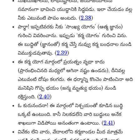
సుఖదుఃఖాలను, లాభనష్టాలను, జయాజయాలను
సమానంగా భావించి యుద్ధానికి సిద్ధపడు. ఇలా చేయడం వల్ల
నీకు ఎటువంటి పాపం అంటదు. (
2.38
)
పార్థా! ఇప్పటివరకు నీకు ‘సాంఖ్య యోగం’ (ఆత్మ జ్ఞానం)
గురించి వివరించాను. ఇప్పుడు ‘కర్మ యోగం’ గురించి విను.
ఈ బుద్ధితో (జ్ఞానంతో) కర్మ చేస్తే నువ్వు కర్మ బంధనాల నుండి
విముక్తుడవుతావు. (
2.39
)
ఈ కర్మ యోగ మార్గంలో ప్రయత్నం వృథా కాదు
(ప్రారంభించినది మధ్యలో ఆగినా నష్టం ఉండదు), దీనివల్ల
ఎటువంటి దోషం కలగదు. ఈ ధర్మాన్ని కొంచెం పాటించినా అది
మనిషిని గొప్ప భయం (జన్మ మృత్యు భయం) నుండి
రక్షిస్తుంది. (
2.40
)
ఓ కురునందనా! ఈ మార్గంలో నిశ్చయంతో కూడిన బుద్ధి
ఒక్కటే ఉంటుంది. కానీ నిలకడలేని వారి బుద్ధులు అనేక
శాఖలుగా విడిపోయి అనంతంగా ఉంటాయి. (
2.41
)
వివేకం లేని వారు, వేదాలలోని కర్మకాండల మీద మాత్రమే