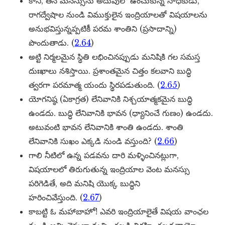
కానీ, తన మనస్సును అదుపులో ఉంచుకున్న సాధకుడు,
రాగద్వేషాల నుండి విముక్తులైన ఇంద్రియాలతో విషయాలను
అనుభవిస్తున్నప్పటికీ పరమ శాంతిని (ప్రసాదాన్ని)
పొందుతాడు. (
2.64
)
అట్టి నిర్మలమైన స్థితి లభించినప్పుడు మనిషికి గల సమస్త
దుఃఖాలు నశిస్తాయి. ప్రశాంతమైన చిత్తం కలవాని బుద్ధి
త్వరగా పరమాత్మ యందు స్థిరపడుతుంది. (
2.65
)
యోగనిష్ఠ (ఏకాగ్రత) లేనివానికి నిశ్చయాత్మకమైన బుద్ధి
ఉండదు. బుద్ధి లేనివానికి భావన (ధ్యానించే గుణం) ఉండదు.
అటువంటి భావన లేనివానికి శాంతి ఉండదు. శాంతి
లేనివానికి సుఖం ఎక్కడి నుండి వస్తుంది? (
2.66
)
గాలి నీటిలో ఉన్న పడవను దారి మళ్ళించినట్లుగా,
విషయాలలో తిరుగుతున్న ఇంద్రియాల వెంట మనస్సు
పరిగెడితే, అది మనిషి యొక్క బుద్ధిని
హరించివేస్తుంది. (
2.67
)
కాబట్టి ఓ మహాబాహో! ఎవరి ఇంద్రియాలైతే విషయ వాంఛల