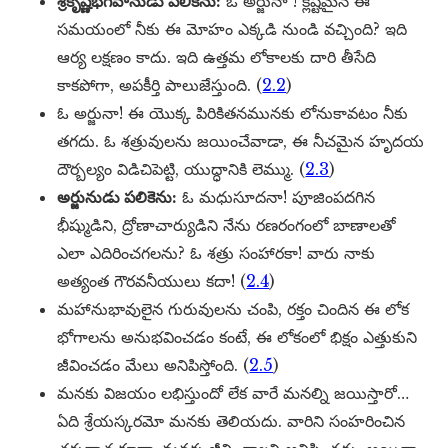
శ్రీకృష్ణభగవానుడు పలికెను:
ఓ అర్జునా ! క్లిష్టమైన ఈ
సమయంలో నీకు ఈ మోహం ఎక్కడి నుండి వచ్చింది? ఇది
ఆర్య లక్షణం కాదు. ఇది ఉత్తమ లోకాలకు దారి తీసేది
కాకపోగా, అపకీర్తి పాలుజేస్తుంది. (
2.2
)
ఓ అర్జునా! ఈ యొక్క పిరికితనమునకు లోనుకావటం నీకు
తగదు. ఓ శత్రువులను జయించేవాడా, ఈ నీచమైన హృదయ
దౌర్బల్యం విడిచిపెట్టి, యుద్ధానికి లెమ్ము. (
2.3
)
అర్జునుడు పలికెను:
ఓ మధుసూదనా! పూజింపదగిన
భీష్ముడిని, ద్రోణాచార్యుడిని నేను రణరంగంలో బాణాలతో
ఎలా ఎదిరించగలను? ఓ శత్రు సంహారకా! వారు నాకు
అత్యంత గౌరవనీయులు కదా! (
2.4
)
మహానుభావులైన గురువులను చంపి, రక్తం చిందిన ఈ లోక
భోగాలను అనుభవించడం కంటే, ఈ లోకంలో భిక్షం ఎత్తుకుని
జీవించడం మేలు అనిపిస్తోంది. (
2.5
)
మనకు విజయం లభిస్తుందో లేక వారే మనల్ని జయిస్తారో…
ఏది శ్రేయస్కరమో మనకు తెలియదు. వారిని సంహరించిన