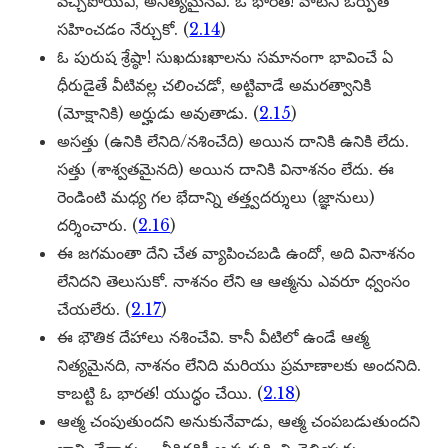
వచ్చిపోయేవి, అనిత్యమైనవి. ఓ భారత! వాటిని ఓర్పుతో
సహించడం నేర్చుకో. (
2.14
)
ఓ పురుష శ్రేష్ఠా! సుఖదుఃఖాలను సమానంగా భావించే ఏ
ధీరుడైతే వీటివల్ల చలించడో, అట్టివాడే అమరత్వానికి
(మోక్షానికి) అర్హుడు అవుతాడు. (
2.15
)
అసత్తు (ఉనికి లేనిది/నశించేది) అయిన దానికి ఉనికి లేదు.
సత్తు (శాశ్వతమైనది) అయిన దానికి వినాశనం లేదు. ఈ
రెండింటి మధ్య గల భేదాన్ని తత్త్వదర్శులు (జ్ఞానులు)
దర్శించారు. (
2.16
)
ఈ జగమంతా దేని చేత వ్యాపించబడి ఉందో, అది వినాశనం
లేనిదని తెలుసుకో. నాశనం లేని ఆ ఆత్మను ఎవరూ ధ్వంసం
చేయలేరు. (
2.17
)
ఈ భౌతిక దేహాలు నశించేవి. కానీ వీటిలో ఉండే ఆత్మ
నిత్యమైనది, నాశనం లేనిది మరియు ప్రమాణాలకు అందనిది.
కాబట్టి ఓ భారత! యుద్ధం చేయి. (
2.18
)
ఆత్మ చంపుతుందని అనుకునేవాడు, ఆత్మ చంపబడుతుందని