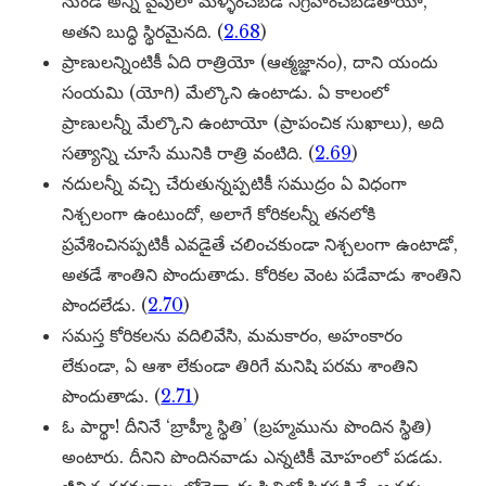
నుండి అన్ని వైపులా మళ్ళించబడి నిగ్రహించబడతాయో,
అతని బుద్ధి స్థిరమైనది. (
2.68
)
ప్రాణులన్నింటికీ ఏది రాత్రియో (ఆత్మజ్ఞానం), దాని యందు
సంయమి (యోగి) మేల్కొని ఉంటాడు. ఏ కాలంలో
ప్రాణులన్నీ మేల్కొని ఉంటాయో (ప్రాపంచిక సుఖాలు), అది
సత్యాన్ని చూసే మునికి రాత్రి వంటిది. (
2.69
)
నదులన్నీ వచ్చి చేరుతున్నప్పటికీ సముద్రం ఏ విధంగా
నిశ్చలంగా ఉంటుందో, అలాగే కోరికలన్నీ తనలోకి
ప్రవేశించినప్పటికీ ఎవడైతే చలించకుండా నిశ్చలంగా ఉంటాడో,
అతడే శాంతిని పొందుతాడు. కోరికల వెంట పడేవాడు శాంతిని
పొందలేడు. (
2.70
)
సమస్త కోరికలను వదిలివేసి, మమకారం, అహంకారం
లేకుండా, ఏ ఆశా లేకుండా తిరిగే మనిషి పరమ శాంతిని
పొందుతాడు. (
2.71
)
ఓ పార్థా! దీనినే ‘బ్రాహ్మీ స్థితి’ (బ్రహ్మమును పొందిన స్థితి)
అంటారు. దీనిని పొందినవాడు ఎన్నటికీ మోహంలో పడడు.