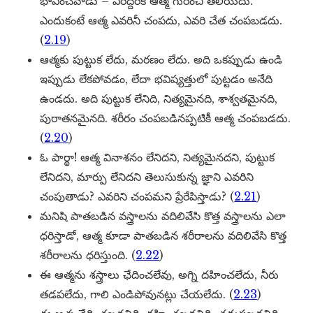
భావించేవాడు – వీరిద్దరికీ ఆత్మ గురించి తెలియదు.
ఎందుకంటే ఆత్మ ఎవరినీ చంపదు, ఎవరి చేత చంపబడదు.
(
2.19
)
ఆత్మకు పుట్టుక లేదు, మరణం లేదు. అది ఒకప్పుడు ఉండి
ఇప్పుడు లేకపోవడం, లేదా భవిష్యత్తులో పుట్టడం అనేది
ఉండదు. అది పుట్టుక లేనిది, నిత్యమైనది, శాశ్వతమైనది,
పురాతనమైనది. శరీరం చంపబడినప్పటికీ ఆత్మ చంపబడదు.
(
2.20
)
ఓ పార్థా! ఆత్మ వినాశనం లేనిదని, నిత్యమైనదని, పుట్టుక
లేనిదని, మార్పు లేనిదని తెలుసుకున్న జ్ఞాని ఎవరిని
చంపుతాడు? ఎవరిని చంపమని ప్రేరేపిస్తాడు? (
2.21
)
మనిషి పాతబడిన వస్త్రాలను వదిలివేసి కొత్త వస్త్రాలను ఎలా
ధరిస్తాడో, ఆత్మ కూడా పాతబడిన శరీరాలను వదిలివేసి కొత్త
శరీరాలను ధరిస్తుంది. (
2.22
)
ఈ ఆత్మను శస్త్రాలు ఛేదించలేవు, అగ్ని దహించలేదు, నీరు
తడపలేదు, గాలి ఎండిపోవునట్లు చేయలేదు. (
2.23
)