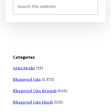
Sidebar
Search
this
website
Categories
AriseAwake
(12)
Bhagavad Gita
(1,372)
Bhagavad Gita Bengali
(653)
Bhagavad Gita Hindi
(153)