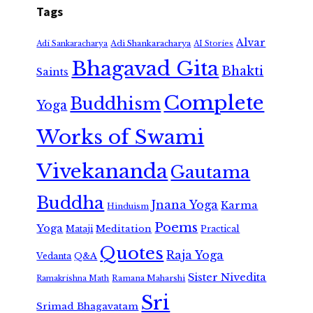
Tags
Alvar
Adi Shankaracharya
Adi Sankaracharya
AI Stories
Bhagavad Gita
Bhakti
Saints
Complete
Buddhism
Yoga
Works of Swami
Vivekananda
Gautama
Buddha
Jnana Yoga
Karma
Hinduism
Poems
Yoga
Meditation
Mataji
Practical
Quotes
Raja Yoga
Vedanta
Q&A
Sister Nivedita
Ramana Maharshi
Ramakrishna Math
Sri
Srimad Bhagavatam