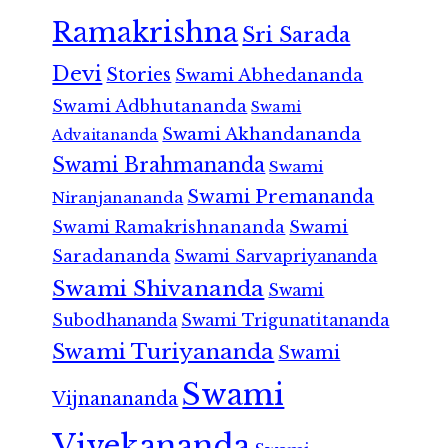
Ramakrishna
Sri Sarada
Devi
Stories
Swami Abhedananda
Swami Adbhutananda
Swami
Swami Akhandananda
Advaitananda
Swami Brahmananda
Swami
Swami Premananda
Niranjanananda
Swami Ramakrishnananda
Swami
Saradananda
Swami Sarvapriyananda
Swami Shivananda
Swami
Subodhananda
Swami Trigunatitananda
Swami Turiyananda
Swami
Swami
Vijnanananda
Vivekananda