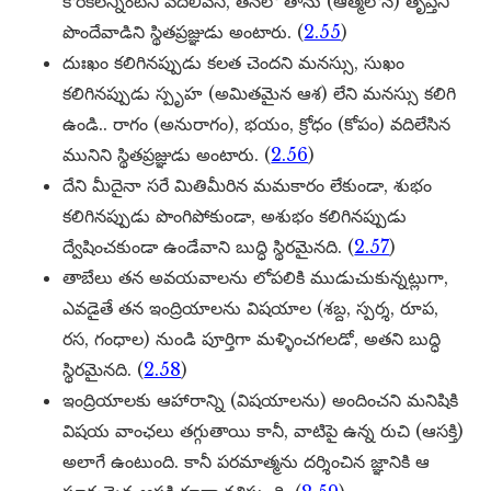
కోరికలన్నింటినీ వదిలివేసి, తనలో తాను (ఆత్మలోనే) తృప్తిని
పొందేవాడిని స్థితప్రజ్ఞుడు అంటారు. (
2.55
)
దుఃఖం కలిగినప్పుడు కలత చెందని మనస్సు, సుఖం
కలిగినప్పుడు స్పృహ (అమితమైన ఆశ) లేని మనస్సు కలిగి
ఉండి.. రాగం (అనురాగం), భయం, క్రోధం (కోపం) వదిలేసిన
మునిని స్థితప్రజ్ఞుడు అంటారు. (
2.56
)
దేని మీదైనా సరే మితిమీరిన మమకారం లేకుండా, శుభం
కలిగినప్పుడు పొంగిపోకుండా, అశుభం కలిగినప్పుడు
ద్వేషించకుండా ఉండేవాని బుద్ధి స్థిరమైనది. (
2.57
)
తాబేలు తన అవయవాలను లోపలికి ముడుచుకున్నట్లుగా,
ఎవడైతే తన ఇంద్రియాలను విషయాల (శబ్ద, స్పర్శ, రూప,
రస, గంధాల) నుండి పూర్తిగా మళ్ళించగలడో, అతని బుద్ధి
స్థిరమైనది. (
2.58
)
ఇంద్రియాలకు ఆహారాన్ని (విషయాలను) అందించని మనిషికి
విషయ వాంఛలు తగ్గుతాయి కానీ, వాటిపై ఉన్న రుచి (ఆసక్తి)
అలాగే ఉంటుంది. కానీ పరమాత్మను దర్శించిన జ్ఞానికి ఆ