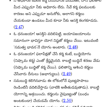
నీ అధికారం కేవలం కర్మ చేయడానికే పరిమితం, దాని ఫలితాల
మీద ఎప్పుడూ నీకు అధికారం లేదు. నీవే కర్మ ఫలములకు
కారణం అని ఎప్పుడూ అనుకోకు, అలాగని కర్మలు
చేయకుండా ఉండటం మీద కూడా నీకు ఆసక్తి కలగకూడదు.
(
2.47
)
ఓ ధనంజయా! ఆసక్తిని వదిలిపెట్టి, జయాపజయాలను
సమానంగా భావిస్తూ యోగ నిష్ఠతో కర్మలు చేయి. ఇటువంటి
‘సమత్వ భావన’నే యోగం అంటారు. (
2.48
)
ఓ ధనంజయా! ఫలాపేక్షతో చేసే కర్మ కంటే, బుద్ధియోగం
(నిష్కామ కర్మ) ఎంతో శ్రేష్ఠమైనది. కాబట్టి బుద్ధినే శరణు వేడు
(నిష్కామ బుద్ధితో కర్మ చేయి). ఫలితాన్ని ఆశించి కర్మలు
చేసేవారు దీనులు (అభాగ్యులు). (
2.49
)
సమబుద్ధి కలిగినవాడు ఈ లోకంలోనే పుణ్యపాపాలు
రెండింటినీ వదిలివేస్తాడు (వాటికి అతీతుడవుతాడు). కాబట్టి
యోగాన్ని ఆశ్రయించు. కర్మలను నైపుణ్యంతో (బంధం
అంటకుండా) చేయడమే యోగం. (
2.50
)