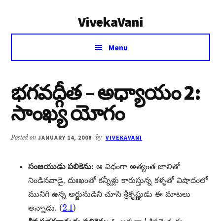
Additional
Skip
Skip
VivekaVani
to
to
menu
main
primary
Voice
content
sidebar
Menu
of
Vivekananda
భగవద్గీత – అధ్యాయం 2:
సాంఖ్య యోగం
Posted on
JANUARY 14, 2008
by
VIVEKAVANI
సంజయుడు పలికెను:
ఆ విధంగా అత్యంత జాలితో
నిండినవాడై, దుఃఖంతో కన్నీళ్లు కారుస్తున్న కళ్ళతో విషాదంలో
మునిగి ఉన్న అర్జునుడిని చూసి శ్రీకృష్ణుడు ఈ మాటలు
అన్నాడు. (
2.1
)