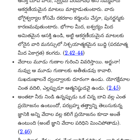
ఆసక్తి చూపే వారు, స్వర్గమే పరమావధి అని నమ్మేవారు
ఆకర్షణీయమైన మాటలు మాట్లాడుతుంటారు. వారు
భోగైశ్వర్యాల కోసమే రకరకాల కర్మలను చేస్తూ, పునర్జన్మకు
కారణమవుతుంటారు. భోగాల మీద, ఐశ్వర్యం మీద
అమితమైన ఆసక్తి ఉండి, అట్టి ఆకర్షణీయమైన మాటలకు
లోనైన వారి మనస్సులో నిశ్చయాత్మకమైన బుద్ధి (పరమాత్మ
మీద ఏకాగ్రత) కలగదు. (
2.42-44
)
వేదాలు మూడు గుణాల గురించి వివరిస్తాయి. అర్జునా!
నువ్వు ఆ మూడు గుణాలకు అతీతుడవు కావాలి.
సుఖదుఃఖాలనే ద్వంద్వాలకు దూరంగా ఉండు. యోగక్షేమాల
చింత వదిలి, ఎల్లప్పుడూ ఆత్మనిష్ఠుడవై ఉండు. (
2.45
)
అంతటా నీరు నిండి ఉన్నప్పుడు ఒక చిన్న బావి వల్ల ఎంత
ప్రయోజనం ఉంటుందో, పరబ్రహ్మ తత్త్వాన్ని తెలుసుకున్న
జ్ఞానికి అన్ని వేదాల వల్ల కలిగే ప్రయోజనం కూడా అంతే
ఉంటుంది (అంటే జ్ఞాని వేదాల పరిధిని మించిపోతాడు).
(
2.46
)