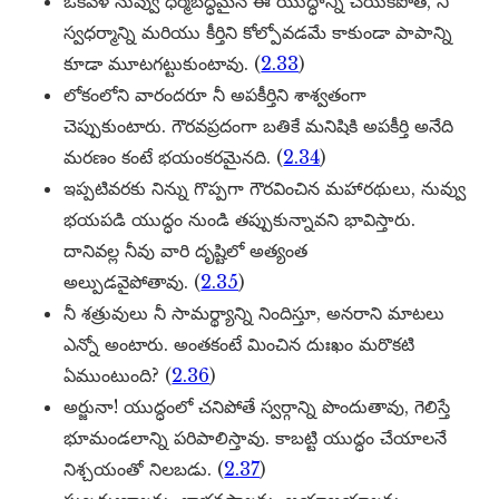
ఒకవేళ నువ్వు ధర్మబద్ధమైన ఈ యుద్ధాన్ని చేయకపోతే, నీ
స్వధర్మాన్ని మరియు కీర్తిని కోల్పోవడమే కాకుండా పాపాన్ని
కూడా మూటగట్టుకుంటావు. (
2.33
)
లోకంలోని వారందరూ నీ అపకీర్తిని శాశ్వతంగా
చెప్పుకుంటారు. గౌరవప్రదంగా బతికే మనిషికి అపకీర్తి అనేది
మరణం కంటే భయంకరమైనది. (
2.34
)
ఇప్పటివరకు నిన్ను గొప్పగా గౌరవించిన మహారథులు, నువ్వు
భయపడి యుద్ధం నుండి తప్పుకున్నావని భావిస్తారు.
దానివల్ల నీవు వారి దృష్టిలో అత్యంత
అల్పుడవైపోతావు. (
2.35
)
నీ శత్రువులు నీ సామర్థ్యాన్ని నిందిస్తూ, అనరాని మాటలు
ఎన్నో అంటారు. అంతకంటే మించిన దుఃఖం మరొకటి
ఏముంటుంది? (
2.36
)
అర్జునా! యుద్ధంలో చనిపోతే స్వర్గాన్ని పొందుతావు, గెలిస్తే
భూమండలాన్ని పరిపాలిస్తావు. కాబట్టి యుద్ధం చేయాలనే
నిశ్చయంతో నిలబడు. (
2.37
)