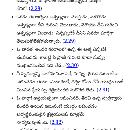
కనిపిస్తాయి. ఓ భారత! అటువంటప్పుడు దుఃఖం
దేనికి? (
2.28
)
ఒకడు ఈ ఆత్మను ఆశ్చర్యంగా చూస్తాడు, మరొకడు
ఆశ్చర్యంగా దీని గురించి చెబుతాడు, వేరొకడు దీని గురించి
ఆశ్చర్యంగా వింటాడు. విన్నప్పటికీ దీనిని ఎవరూ పూర్తిగా
తెలుసుకోలేకపోతున్నారు. (
2.29
)
ఓ భారత! అందరి శరీరాలలో ఉన్న ఈ ఆత్మ ఎన్నటికీ
చంపబడదు. కాబట్టి ఏ ప్రాణి గురించి కూడా నువ్వు
దుఃఖించవలసిన పని లేదు. (
2.30
)
నీ స్వధర్మాన్ని ఆలోచించినా సరే, నువ్వు భయపడటం లేదా
చలించడం తగదు. ఎందుకంటే, ధర్మం కోసం చేసే యుద్ధం కంటే
మించిన శ్రేయస్సు క్షత్రియుడికి మరొకటి లేదు. (
2.31
)
ఓ పార్థా! అప్రయత్నంగా లభించినది, తెరచి ఉన్న స్వర్గద్వారం
వంటిది అయిన ఇటువంటి యుద్ధం లభించడం
అదృష్టవంతులైన క్షత్రియులకు మాత్రమే
సాధ్యమవుతుంది. (
2.32
)