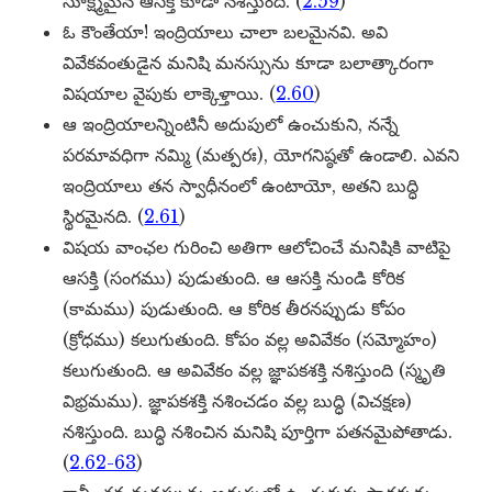
సూక్ష్మమైన ఆసక్తి కూడా నశిస్తుంది. (
2.59
)
ఓ కౌంతేయా! ఇంద్రియాలు చాలా బలమైనవి. అవి
వివేకవంతుడైన మనిషి మనస్సును కూడా బలాత్కారంగా
విషయాల వైపుకు లాక్కెళ్తాయి. (
2.60
)
ఆ ఇంద్రియాలన్నింటినీ అదుపులో ఉంచుకుని, నన్నే
పరమావధిగా నమ్మి (మత్పరః), యోగనిష్ఠతో ఉండాలి. ఎవని
ఇంద్రియాలు తన స్వాధీనంలో ఉంటాయో, అతని బుద్ధి
స్థిరమైనది. (
2.61
)
విషయ వాంఛల గురించి అతిగా ఆలోచించే మనిషికి వాటిపై
ఆసక్తి (సంగము) పుడుతుంది. ఆ ఆసక్తి నుండి కోరిక
(కామము) పుడుతుంది. ఆ కోరిక తీరనప్పుడు కోపం
(క్రోధము) కలుగుతుంది. కోపం వల్ల అవివేకం (సమ్మోహం)
కలుగుతుంది. ఆ అవివేకం వల్ల జ్ఞాపకశక్తి నశిస్తుంది (స్మృతి
విభ్రమము). జ్ఞాపకశక్తి నశించడం వల్ల బుద్ధి (విచక్షణ)
నశిస్తుంది. బుద్ధి నశించిన మనిషి పూర్తిగా పతనమైపోతాడు.
(
2.62-63
)