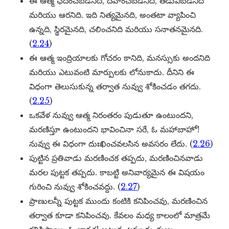
ఈ ఆత్మ ఛేదించబడనిది, దహించబడనిది, తడుపబడనిది
మరియు ఆరనిది. ఇది నిత్యమైనది, అంతటా వ్యాపించి
ఉన్నది, స్థిరమైనది, చలించనిది మరియు సనాతనమైనది.
(
2.24
)
ఈ ఆత్మ ఇంద్రియాలకు గోచరం కానిది, మనస్సుకు అందనిది
మరియు ఎటువంటి మార్పులకు లోనుకాదు. దీనిని ఈ
విధంగా తెలుసుకున్న తర్వాత నువ్వు శోకించడం తగదు.
(
2.25
)
ఒకవేళ నువ్వు ఆత్మ నిరంతరం పుడుతూ ఉంటుందని,
మరణిస్తూ ఉంటుందని భావించినా సరే, ఓ మహాబాహో!
నువ్వు ఈ విధంగా దుఃఖించవలసిన అవసరం లేదు. (
2.26
)
పుట్టిన ప్రతివాడు మరణించక తప్పదు, మరణించినవాడు
మరల పుట్టక తప్పదు. కాబట్టి అనివార్యమైన ఈ విషయం
గురించి నువ్వు శోకించవద్దు. (
2.27
)
ప్రాణులన్నీ పుట్టక ముందు కంటికి కనిపించవు, మరణించిన
తర్వాత కూడా కనిపించవు. కేవలం మధ్య కాలంలో మాత్రమే