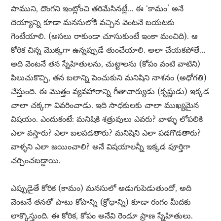
పాముని, దొంగని ఇంట్లోంచి తరిమేసినట్లే… ఈ ‘కామం’ అనే
దెయ్యాన్ని కూడా మనసులోకి వచ్చిన వెంటనే బయటకు
గెంటేయాలి. (అసలు రాకుండా చూసుకుంటే ఇంకా మంచిది). ఆ
కోరిక చిన్న మొక్కగా ఉన్నప్పుడే తుంచేయాలి. అలా చేయకపోతే…
అది వెంటనే తన స్నేహితులను, చుట్టాలను (కోపం వంటి వాటిని)
పిలుచుకొచ్చి, తన బలాన్ని పెంచుకుని మనిషిని నాశనం (అధోగతి)
చేస్తుంది. ఈ మొత్తం వ్యవహారాన్ని గీతాచార్యుడు (కృష్ణుడు) ఇక్కడ
చాలా చక్కగా వివరించాడు. ఇది సాధకులకు చాలా ముఖ్యమైన
విషయం. ఎందుకంటే: మనిషికి శత్రువులు ఎవరు? వాళ్ళు లోపలికి
ఎలా వస్తారు? ఎలా బలపడతారు? మనిషిని ఎలా పడగొడతారు?
వాళ్ళని ఎలా జయించాలి? అనే విషయాలన్నీ ఇక్కడ పూర్తిగా
చర్చించబడ్డాయి.
ఎప్పుడైతే కోరిక (కామం) మనసులో అడుగుపెడుతుందో, అది
వెంటనే తనతో పాటు కోపాన్ని (క్రోధాన్ని) కూడా రంగం మీదకు
లాక్కొస్తుంది. ఈ కోరిక, కోపం అనేవి రెండూ ప్రాణ స్నేహితులు.