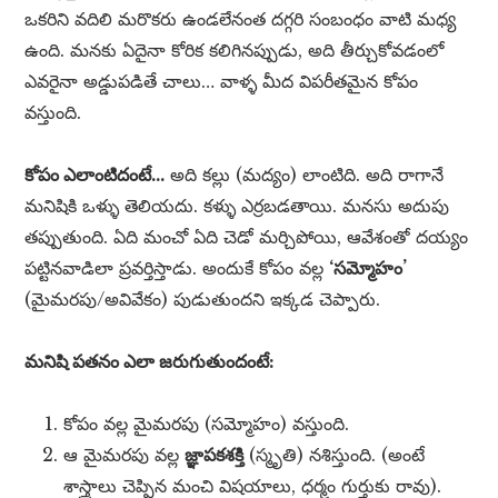
ఒకరిని వదిలి మరొకరు ఉండలేనంత దగ్గరి సంబంధం వాటి మధ్య
ఉంది. మనకు ఏదైనా కోరిక కలిగినప్పుడు, అది తీర్చుకోవడంలో
ఎవరైనా అడ్డుపడితే చాలు… వాళ్ళ మీద విపరీతమైన కోపం
వస్తుంది.
కోపం ఎలాంటిదంటే…
అది కల్లు (మద్యం) లాంటిది. అది రాగానే
మనిషికి ఒళ్ళు తెలియదు. కళ్ళు ఎర్రబడతాయి. మనసు అదుపు
తప్పుతుంది. ఏది మంచో ఏది చెడో మర్చిపోయి, ఆవేశంతో దయ్యం
పట్టినవాడిలా ప్రవర్తిస్తాడు. అందుకే కోపం వల్ల
‘సమ్మోహం’
(మైమరపు/అవివేకం) పుడుతుందని ఇక్కడ చెప్పారు.
మనిషి పతనం ఎలా జరుగుతుందంటే:
కోపం వల్ల మైమరపు (సమ్మోహం) వస్తుంది.
ఆ మైమరపు వల్ల
జ్ఞాపకశక్తి
(స్మృతి) నశిస్తుంది. (అంటే
శాస్త్రాలు చెప్పిన మంచి విషయాలు, ధర్మం గుర్తుకు రావు).