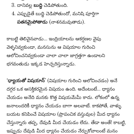
దానివల్ల
బుద్ధి
చెడిపోతుంది.
ఎప్పుడైతే బుద్ధి చెడిపోతుందో, మనిషి పూర్తిగా
పతనమైపోతాడు
(నాశనమవుతాడు).
కాబట్టి తెలివైనవాడు… ఇంద్రియాలను ఆకర్షణల వైపు
వెళ్ళనివ్వకుండా, మనసును ఆ విషయాల గురించి
ఆలోచించనివ్వకుండా చాలా చాలా జాగ్రత్తగా ఉండాలని
భగవంతుడు ఇక్కడ హెచ్చరిస్తున్నాడు.
‘ధ్యాయతో విషయాన్’
(విషయాల గురించి ఆలోచించడం) అనే
దగ్గర ఒక ఆసక్తికరమైన విషయం ఉంది. అదేంటంటే… ధ్యానం
చేయడం అనేది మనకు కొత్త విషయమేమీ కాదు. లోకంలో ఉన్న
జనాలందరికీ ధ్యానం చేయడం బాగా అలవాటే. కాకపోతే, వాళ్ళు
బయట కనిపించే విషయాల (ప్రాపంచిక వస్తువుల) మీద ధ్యానం
చేస్తున్నారు తప్ప, దేవుడి మీద చేయడం లేదు. తేడా అంతే! కాబట్టి,
ఇప్పుడు దేవుడి మీద ధ్యానం చేయడం నేర్చుకోవాలంటే మనం