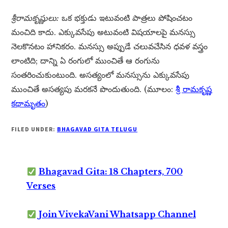
శ్రీరామకృష్ణులు:
ఒక భక్తుడు ఇటువంటి పాత్రలు పోషించటం
మంచిది కాదు. ఎక్కువసేపు అటువంటి విషయాలపై మనస్సు
నెలకొనటం హానికరం. మనస్సు అప్పుడే చలువచేసిన ధవళ వస్త్రం
లాంటిది; దాన్ని ఏ రంగులో ముంచితే ఆ రంగును
సంతరించుకుంటుంది. అసత్యంలో మనస్సును ఎక్కువసేపు
ముంచితే అసత్యపు మరకనే పొందుతుంది. (మూలం:
శ్రీ రామకృష్ణ
కథామృతం
)
FILED UNDER:
BHAGAVAD GITA TELUGU
Bhagavad Gita: 18 Chapters, 700
Verses
Join VivekaVani Whatsapp Channel