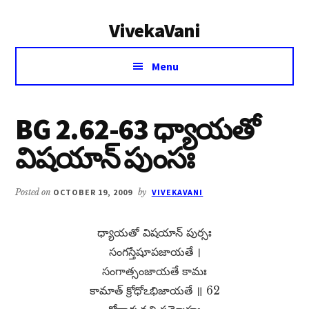
Additional
Skip
Skip
VivekaVani
to
to
menu
main
primary
Voice
content
sidebar
Menu
of
Vivekananda
BG 2.62-63 ధ్యాయతో
విషయాన్​ పుంసః
Posted on
OCTOBER 19, 2009
by
VIVEKAVANI
ధ్యాయతో విషయాన్​ పుర్సః
సంగస్తేషూపజాయతే ।
సంగాత్సంజాయతే కామః
కామాత్​ క్రోధోఽభిజాయతే ॥ 62