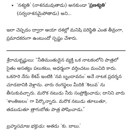
‘నశ్యతి’ (నాశనమవుతాడు) అనకుండా
‘ప్రణశ్యతి’
(సర్వనాశనమైపోతాడు) అని…
ఇలా చెప్పడం ద్వారా ఆయా దశల్లో మనిషి పరిస్థితి ఎంత తీవ్రంగా,
ప్రమాదకరంగా ఉంటుందో స్పష్టం చేశారు.
శ్రీరామకృష్ణులు:
“నీతిమంతుడైన వ్యక్తి ఒక నాటకంలోని పాత్రలో
సైతం అసత్యం పలుకటం, అధర్మంగా వర్తించటం మంచిది కాదు.
ఒకసారి నేను కేశవ్ ఇంటికి ‘నవ బృందావనం’ అనే నాటక ప్రదర్శన
చూడటానికి వెళ్లాను. వారు రంగస్థలం మీదికి ‘శిలువ’ ను
తీసుకువచ్చారు. మరొక నటుడు నీరు సంప్రోక్షించాడు; దానిని వారు
‘శాంతిజలం’ గా పేర్కొన్నారు. మరొక నటుడు తూలుతూ,
తడబడుతూ త్రాగుబోతు పాత్ర పోషించాడు.”
బ్రహ్మసమాజ భక్తుడు:
అతడు ‘కు. బాబు.’