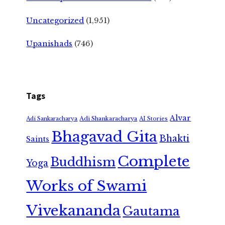
Uncategorized
(1,951)
Upanishads
(746)
Tags
Alvar
Adi Shankaracharya
Adi Sankaracharya
AI Stories
Bhagavad Gita
Bhakti
Saints
Complete
Buddhism
Yoga
Works of Swami
Vivekananda
Gautama