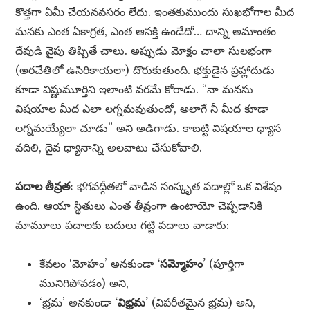
కొత్తగా ఏమీ చేయనవసరం లేదు. ఇంతకుముందు సుఖభోగాల మీద
మనకు ఎంత ఏకాగ్రత, ఎంత ఆసక్తి ఉండేదో… దాన్ని అమాంతం
దేవుడి వైపు తిప్పితే చాలు. అప్పుడు మోక్షం చాలా సులభంగా
(అరచేతిలో ఉసిరికాయలా) దొరుకుతుంది. భక్తుడైన ప్రహ్లాదుడు
కూడా విష్ణుమూర్తిని ఇలాంటి వరమే కోరాడు. “నా మనసు
విషయాల మీద ఎలా లగ్నమవుతుందో, అలాగే నీ మీద కూడా
లగ్నమయ్యేలా చూడు” అని అడిగాడు. కాబట్టి విషయాల ధ్యాస
వదిలి, దైవ ధ్యానాన్ని అలవాటు చేసుకోవాలి.
పదాల తీవ్రత:
భగవద్గీతలో వాడిన సంస్కృత పదాల్లో ఒక విశేషం
ఉంది. ఆయా స్థితులు ఎంత తీవ్రంగా ఉంటాయో చెప్పడానికి
మామూలు పదాలకు బదులు గట్టి పదాలు వాడారు:
కేవలం ‘మోహం’ అనకుండా
‘సమ్మోహం’
(పూర్తిగా
మునిగిపోవడం) అని,
‘భ్రమ’ అనకుండా
‘విభ్రమ’
(విపరీతమైన భ్రమ) అని,