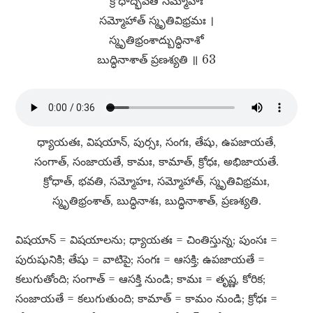
క్రోధాద్భవతి సమ్మోహః
సమ్మోహాత్​ స్మృతివిభ్రమః ।
స్మృతిభ్రంశాద్బుద్ధినాశో
బుద్ధినాశాత్​ ప్రణశ్యతి ॥ 63
ధ్యాయతః, విషయాన్​, పుర్సః, సంగః, తేషు, ఉపజాయతే,
సంగాత్​, సంజాయతే, కామః, కామాత్​, క్రోధః, అభిజాయతే.
క్రోధాత్​, భవతి, సమ్మోహః, సమ్మోహాత్​, స్మృతివిభ్రమః,
స్మృతిభ్రంశాత్​, బుద్ధినాశః, బుద్ధినాశాత్​, ప్రణశ్యతి.
విషయాన్​ = విషయాలను; ధ్యాయతః = చింతిస్తున్న; పుంసః =
పురుషునికి; తేషు = వాటిపై; సంగః = ఆసక్తి; ఉపజాయతే =
కలుగుతోంది; సంగాత్​ = ఆసక్తి నుండి; కామః = తృష్ణ, కోరిక;
సంజాయతే = కలుగుతుంది; కామాత్​ = కామం నుండి; క్రోధః =