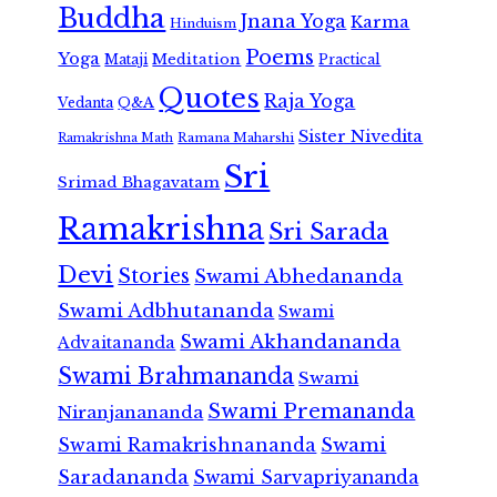
Buddha
Jnana Yoga
Karma
Hinduism
Poems
Yoga
Meditation
Mataji
Practical
Quotes
Raja Yoga
Vedanta
Q&A
Sister Nivedita
Ramana Maharshi
Ramakrishna Math
Sri
Srimad Bhagavatam
Ramakrishna
Sri Sarada
Devi
Stories
Swami Abhedananda
Swami Adbhutananda
Swami
Swami Akhandananda
Advaitananda
Swami Brahmananda
Swami
Swami Premananda
Niranjanananda
Swami Ramakrishnananda
Swami
Saradananda
Swami Sarvapriyananda