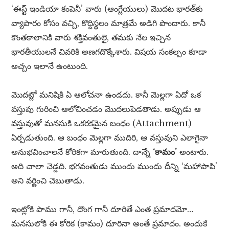
‘ఈస్ట్ ఇండియా కంపెనీ’ వారు (ఆంగ్లేయులు) మొదట భారత్‌కు
వ్యాపారం కోసం వచ్చి, కొద్దిస్థలం మాత్రమే అడిగి పొందారు. కానీ
కొంతకాలానికి వారు శక్తివంతులై, తమకు నేల ఇచ్చిన
భారతీయులనే చివరికి అణగదొక్కేశారు. విషయ సంకల్పం కూడా
అచ్చం ఇలానే ఉంటుంది.
మొదట్లో మనిషికి ఏ ఆలోచనా ఉండదు. కానీ మెల్లగా ఏదో ఒక
వస్తువు గురించి ఆలోచించడం మొదలుపెడతాడు. అప్పుడు ఆ
వస్తువుతో మనసుకి ఒకరకమైన బంధం (Attachment)
ఏర్పడుతుంది. ఆ బంధం మెల్లగా ముదిరి, ఆ వస్తువుని ఎలాగైనా
అనుభవించాలనే కోరికగా మారుతుంది. దాన్నే
‘కామం’
అంటారు.
అది చాలా చెడ్డది. భగవంతుడు ముందు ముందు దీన్ని ‘మహాపాపి’
అని వర్ణించి చెబుతాడు.
ఇంట్లోకి పాము గానీ, దొంగ గానీ దూరితే ఎంత ప్రమాదమో…
మనసులోకి ఈ కోరిక (కామం) దూరినా అంతే ప్రమాదం. అందుకే