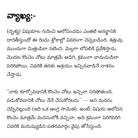
వ్యాఖ్య:-
(దృశ్య) విషయాల గురించి ఆలోచించడం ఎంతటి అనర్థానికి
దారితీస్తుందో ఈ రెండు శ్లోకాల్లో వివరంగా చెప్పబడింది. శత్రువు
ముందుగా మిత్రుడిలా నటించి, మెల్లగా లోపలికి ప్రవేశిస్తాడు.
మొదట కొంచెం చోటు మాత్రమే అడిగి, క్రమంగా వామనుడిలా
పెరిగిపోయి, చివరికి తనకు ఆశ్రయం ఇచ్చినవాడినే నాశనం
చేస్తాడు.
“నాకు కూర్చోవడానికి కొంచెం చోటు ఇచ్చినా సరిపోతుంది,
పడుకోవడానికి చోటు నేనే చేసుకోగలను” — అని మనసు
చెప్పినట్లుంది (ఇది ఒక ఆంగ్ల సామెత). అంటే, విషయ ఆలోచన
కొంచెం మాత్రమే మనసులోకి వచ్చినా, అది క్రమంగా పెరిగిపెరిగి
చివరికి మనుష్యుడిని పతనమార్గం వైపు తోసేస్తుంది.