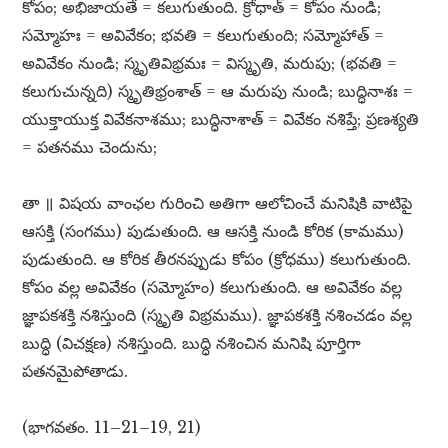
కోపం; అభిజాయతే = కలుగుతుంది. క్రోధాత్​ = కోపం నుండి;
సమ్మోహః = అవివేకం; భవతి = కలుగుతుంది; సమ్మోహాత్​ =
అవివేకం నుండి; స్మృతివిభ్రమః = విస్మృతి, మరుపు; (భవతి =
కలుగుచున్నది) స్మృతిభ్రంశాత్​ = ఆ మరుపు నుండి; బుద్ధినాశః =
యుక్తాయుక్త వివేకనాశము; బుద్ధినాశాత్​ = వివేకం నశిప్తే; ప్రణశ్యతి
= పతనము చెందును;
తా ॥ విషయ వాంఛల గురించి అతిగా ఆలోచించే మనిషికి వాటిపై
ఆసక్తి (సంగము) పుడుతుంది. ఆ ఆసక్తి నుండి కోరిక (కామము)
పుడుతుంది. ఆ కోరిక తీరనప్పుడు కోపం (క్రోధము) కలుగుతుంది.
కోపం వల్ల అవివేకం (సమ్మోహం) కలుగుతుంది. ఆ అవివేకం వల్ల
జ్ఞాపకశక్తి నశిస్తుంది (స్మృతి విభ్రమము). జ్ఞాపకశక్తి నశించడం వల్ల
బుద్ధి (విచక్షణ) నశిస్తుంది. బుద్ధి నశించిన మనిషి పూర్తిగా
పతనమైపోతాడు.
(భాగవతం. 11–21–19, 21)