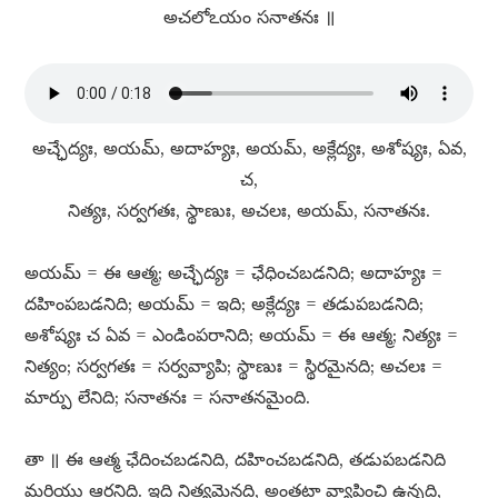
అచలోఽయం సనాతనః ॥
అచ్ఛేద్యః, అయమ్​, అదాహ్యః, అయమ్​, అక్లేద్యః, అశోష్యః, ఏవ,
చ,
నిత్యః, సర్వగతః, స్థాణుః, అచలః, అయమ్​, సనాతనః.
అయమ్​ = ఈ ఆత్మ; అచ్ఛేద్యః = ఛేధించబడనిది; అదాహ్యః =
దహింపబడనిది; అయమ్​ = ఇది; అక్లేద్యః = తడుపబడనిది;
అశోష్యః చ ఏవ = ఎండింపరానిది; అయమ్​ = ఈ ఆత్మ; నిత్యః =
నిత్యం; సర్వగతః = సర్వవ్యాపి; స్థాణుః = స్థిరమైనది; అచలః =
మార్పు లేనిది; సనాతనః = సనాతనమైంది.
తా ॥ ఈ ఆత్మ ఛేదించబడనిది, దహించబడనిది, తడుపబడనిది
మరియు ఆరనిది. ఇది నిత్యమైనది, అంతటా వ్యాపించి ఉన్నది,