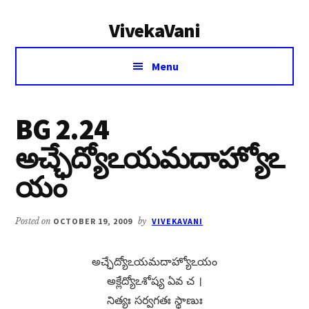
Additional
Skip
Skip
VivekaVani
to
to
menu
main
primary
Voice
content
sidebar
Menu
of
Vivekananda
BG 2.24
అచ్ఛేద్యోఽయమదాహ్యోఽ
యం
Posted on
OCTOBER 19, 2009
by
VIVEKAVANI
అచ్ఛేద్యోఽయమదాహ్యోఽయం
అక్లేద్యోఽశోష్య ఏవ చ ।
నిత్యః సర్వగతః స్థాణుః