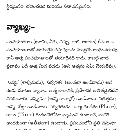
స్థిరమైనది, చలించనిది మరియు సనాతనమైనది.
వ్యాఖ్య:–
పంచభూతాలు (భూమి, నీరు, నిప్పు, గాలి, ఆకాశం) కేవలం ఆ
పంచభూతాలతో తయారైన వస్తువులను మాత్రమే బాధించగలవు.
కానీ ఆత్మ పంచభూతాలతో తయారైనది కాదు. కాబట్టి వాటి
ప్రభావం ఏదీ ఆత్మ మీద పడదు (అవి ఆత్మను ఏమీ చేయలేవు).
‘నిత్యః’ (శాశ్వతుడు), ‘సర్వగతః’ (అంతటా ఉండేవాడు) అనే
రెండు మాటల ద్వారా… ఆత్మ కాలానికి, ప్రదేశానికి అతీతమైనదని
వివరించారు. ఎప్పుడూ (అన్ని కాలాల్లో) ఉండేవాడు ‘నిత్యుడు’;
అన్ని చోట్లా ఉండేవాడు ‘సర్వగతుడు’. ఆత్మ ఈ దేశం (Place),
కాలం (Time) రెండింటిలోనూ వ్యాపించి ఉంటూనే, వాటికి
అందకుండా (అతీతంగా) ఉంటాడు. ప్రపంచంలోని ప్రతి వస్తువూ