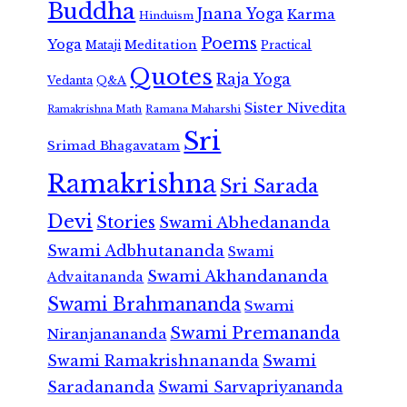
Buddha
Jnana Yoga
Karma
Hinduism
Poems
Yoga
Meditation
Mataji
Practical
Quotes
Raja Yoga
Vedanta
Q&A
Sister Nivedita
Ramana Maharshi
Ramakrishna Math
Sri
Srimad Bhagavatam
Ramakrishna
Sri Sarada
Devi
Stories
Swami Abhedananda
Swami Adbhutananda
Swami
Swami Akhandananda
Advaitananda
Swami Brahmananda
Swami
Swami Premananda
Niranjanananda
Swami Ramakrishnananda
Swami
Saradananda
Swami Sarvapriyananda