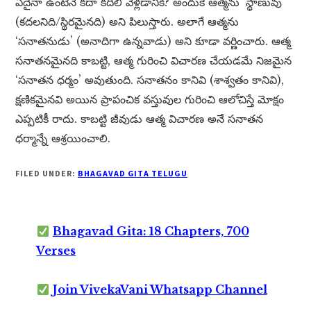
ఏదైనా ఉంటేనే కదా కదిలి వెళ్లడానికి? అందుకే ఆత్మను ‘స్థాణువు’
(కదలనిది/స్థిరమైనది) అని పిలుస్తారు. అలాగే ఆత్మను
‘సనాతనుడు’ (అనాదిగా ఉన్నవాడు) అని కూడా వర్ణించారు. ఆత్మ
సనాతనమైనది కాబట్టి, ఆత్మ గురించి విచారణ చేయడమే నిజమైన
‘సనాతన ధర్మం’ అవుతుంది. సనాతనం కానివి (శాశ్వతం కానివి),
క్షణికమైనవి అయిన ప్రాపంచిక వస్తువుల గురించి ఆలోచిస్తే మోక్షం
ఎప్పటికీ రాదు. కాబట్టి జీవుడు ఆత్మ విచారణ అనే సనాతన
ధర్మాన్నే ఆశ్రయించాలి.
FILED UNDER:
BHAGAVAD GITA TELUGU
Bhagavad Gita: 18 Chapters, 700
Verses
Join VivekaVani Whatsapp Channel