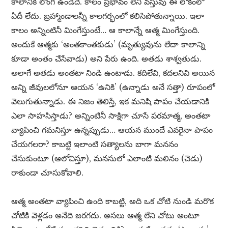
కాలానికి లొంగి ఉండేదే. కాలం ప్రభావం లేని వస్తువు ఈ లోకంలో
ఏదీ లేదు. బ్రహ్మాండాలన్నీ కాలగర్భంలో కలిసిపోతున్నాయి. ఇలా
కాలం అన్నింటినీ మింగేస్తుంటే… ఆ కాలాన్నే ఆత్మ మింగేస్తుంది.
అందుకే ఆత్మకు ‘అంతకాంతకుడు’ (మృత్యువును లేదా కాలాన్ని
కూడా అంతం చేసేవాడు) అని పేరు ఉంది. అతడు శాశ్వతుడు.
అలాగే అతడు అంతటా నిండి ఉంటాడు. కదిలేవి, కదలనివి అయిన
అన్ని జీవులలోనూ ఆయన ‘ఉనికి’ (ఉన్నాడు అనే సత్తా) రూపంలో
వెలుగుతున్నాడు. ఈ నిజం తెలిస్తే, ఇక మనిషి పాపం చేయడానికి
ఎలా సాహసిస్తాడు? అన్నింటినీ సాక్షిగా చూసే పరమాత్మ, అంతటా
వ్యాపించి గమనిస్తూ ఉన్నప్పుడు… ఆయన ముందే ఎవరైనా పాపం
చేయగలరా? కాబట్టి ఇలాంటి సత్యాలను బాగా మననం
చేసుకుంటూ (ఆలోచిస్తూ), మనసులో ఎలాంటి మలినం (చెడు)
రాకుండా చూసుకోవాలి.
ఆత్మ అంతటా వ్యాపించి ఉంది కాబట్టి, అది ఒక చోటి నుండి మరొక
చోటికి వెళ్లడం అనేది జరగదు. అసలు ఆత్మ లేని చోటు అంటూ