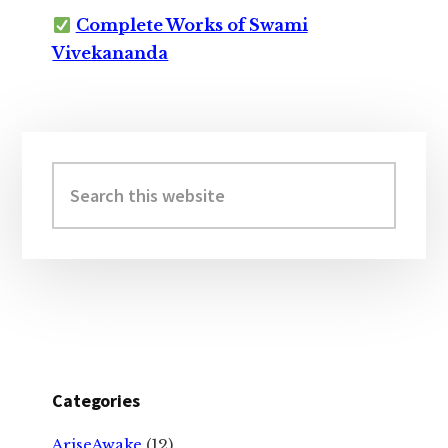
Complete Works of Swami
Vivekananda
Primary
Sidebar
Search
this
website
Categories
AriseAwake
(12)