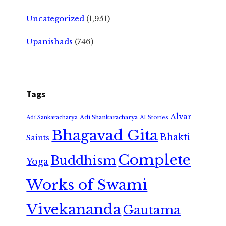
Uncategorized
(1,951)
Upanishads
(746)
Tags
Alvar
Adi Shankaracharya
Adi Sankaracharya
AI Stories
Bhagavad Gita
Bhakti
Saints
Complete
Buddhism
Yoga
Works of Swami
Vivekananda
Gautama