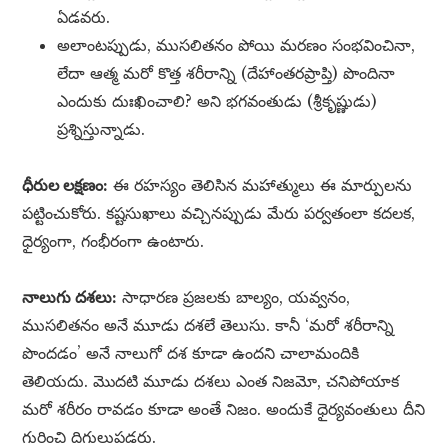
ఏడవరు.
అలాంటప్పుడు, ముసలితనం పోయి మరణం సంభవించినా,
లేదా ఆత్మ మరో కొత్త శరీరాన్ని (దేహాంతరప్రాప్తి) పొందినా
ఎందుకు దుఃఖించాలి? అని భగవంతుడు (శ్రీకృష్ణుడు)
ప్రశ్నిస్తున్నాడు.
ధీరుల లక్షణం:
ఈ రహస్యం తెలిసిన మహాత్ములు ఈ మార్పులను
పట్టించుకోరు. కష్టసుఖాలు వచ్చినప్పుడు మేరు పర్వతంలా కదలక,
ధైర్యంగా, గంభీరంగా ఉంటారు.
నాలుగు దశలు:
సాధారణ ప్రజలకు బాల్యం, యవ్వనం,
ముసలితనం అనే మూడు దశలే తెలుసు. కానీ ‘మరో శరీరాన్ని
పొందడం’ అనే నాలుగో దశ కూడా ఉందని చాలామందికి
తెలియదు. మొదటి మూడు దశలు ఎంత నిజమో, చనిపోయాక
మరో శరీరం రావడం కూడా అంతే నిజం. అందుకే ధైర్యవంతులు దీని
గురించి దిగులుపడరు.