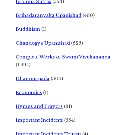
Brahma Sutras
(553)
Brihadaranyaka Upanishad
(430)
Buddhism
(1)
Chandogya Upanishad
(625)
Complete Works of Swami Vivekananda
(1,494)
Dhammapada
(306)
Economics
(1)
Hymns and Prayers
(31)
Important Incidents
(554)
Important Incidents Telugu
(4)