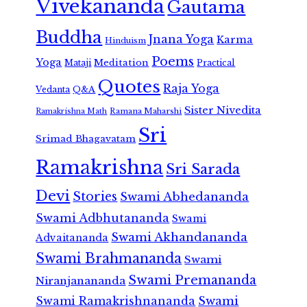
Vivekananda
Gautama
Buddha
Jnana Yoga
Karma
Hinduism
Poems
Yoga
Meditation
Mataji
Practical
Quotes
Raja Yoga
Vedanta
Q&A
Sister Nivedita
Ramana Maharshi
Ramakrishna Math
Sri
Srimad Bhagavatam
Ramakrishna
Sri Sarada
Devi
Stories
Swami Abhedananda
Swami Adbhutananda
Swami
Swami Akhandananda
Advaitananda
Swami Brahmananda
Swami
Swami Premananda
Niranjanananda
Swami Ramakrishnananda
Swami