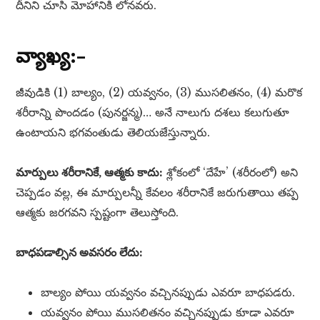
దీనిని చూసి మోహానికి లోనవరు.
వ్యాఖ్య:–
జీవుడికి (1) బాల్యం, (2) యవ్వనం, (3) ముసలితనం, (4) మరొక
శరీరాన్ని పొందడం (పునర్జన్మ)… అనే నాలుగు దశలు కలుగుతూ
ఉంటాయని భగవంతుడు తెలియజేస్తున్నారు.
మార్పులు శరీరానికే, ఆత్మకు కాదు:
శ్లోకంలో ‘దేహే’ (శరీరంలో) అని
చెప్పడం వల్ల, ఈ మార్పులన్నీ కేవలం శరీరానికే జరుగుతాయి తప్ప
ఆత్మకు జరగవని స్పష్టంగా తెలుస్తోంది.
బాధపడాల్సిన అవసరం లేదు:
బాల్యం పోయి యవ్వనం వచ్చినప్పుడు ఎవరూ బాధపడరు.
యవ్వనం పోయి ముసలితనం వచ్చినప్పుడు కూడా ఎవరూ