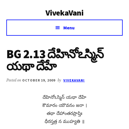
Additional
Skip
Skip
VivekaVani
to
to
menu
main
primary
Voice
content
sidebar
Menu
of
Vivekananda
BG 2.13 దేహినోఽస్మిన్​
యథా దేహే
Posted on
OCTOBER 19, 2009
by
VIVEKAVANI
దేహినోఽస్మిన్​ యథా దేహే
కౌమారం యౌవనం జరా ।
తథా దేహాంతరప్రాప్తిః
ధీరస్తత్ర న ముహ్యతి ॥