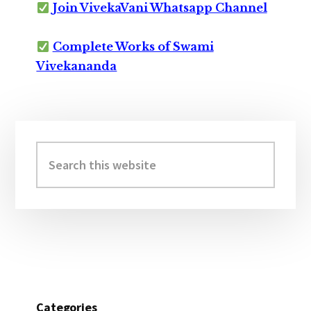
Join VivekaVani Whatsapp Channel
Complete Works of Swami
Vivekananda
Primary
Sidebar
Search
this
website
Categories