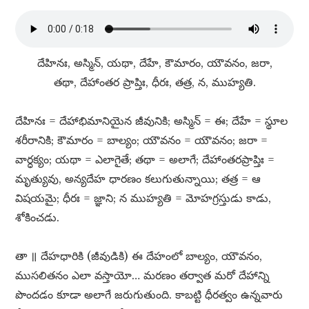
దేహినః, అస్మిన్​, యథా, దేహే, కౌమారం, యౌవనం, జరా,
తథా, దేహాంతర ప్రాప్తిః, ధీరః, తత్ర, న, ముహ్యతి.
దేహినః = దేహాభిమానియైన జీవునికి; అస్మిన్​ = ఈ; దేహే = స్థూల
శరీరానికి; కౌమారం = బాల్యం; యౌవనం = యౌవనం; జరా =
వార్ధక్యం; యథా = ఎలాగైతే; తథా = అలాగే; దేహాంతరప్రాప్తిః =
మృత్యువు, అన్యదేహ ధారణం కలుగుతున్నాయి; తత్ర = ఆ
విషయమై; ధీరః = జ్ఞాని; న ముహ్యతి = మోహగ్రస్తుడు కాడు,
శోకించడు.
తా ॥ దేహధారికి (జీవుడికి) ఈ దేహంలో బాల్యం, యౌవనం,
ముసలితనం ఎలా వస్తాయో… మరణం తర్వాత మరో దేహాన్ని
పొందడం కూడా అలాగే జరుగుతుంది. కాబట్టి ధీరత్వం ఉన్నవారు