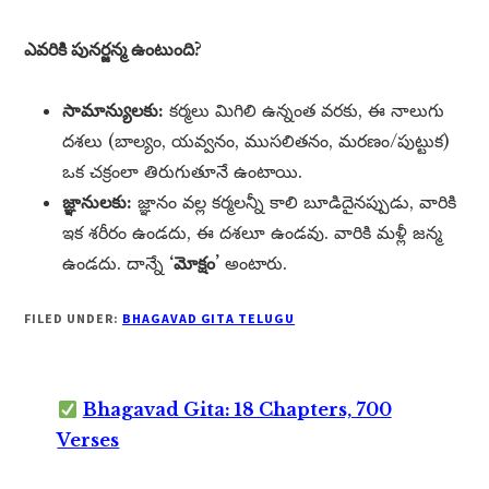
ఎవరికి పునర్జన్మ ఉంటుంది?
సామాన్యులకు:
కర్మలు మిగిలి ఉన్నంత వరకు, ఈ నాలుగు
దశలు (బాల్యం, యవ్వనం, ముసలితనం, మరణం/పుట్టుక)
ఒక చక్రంలా తిరుగుతూనే ఉంటాయి.
జ్ఞానులకు:
జ్ఞానం వల్ల కర్మలన్నీ కాలి బూడిదైనప్పుడు, వారికి
ఇక శరీరం ఉండదు, ఈ దశలూ ఉండవు. వారికి మళ్లీ జన్మ
ఉండదు. దాన్నే
‘మోక్షం’
అంటారు.
FILED UNDER:
BHAGAVAD GITA TELUGU
Bhagavad Gita: 18 Chapters, 700
Verses