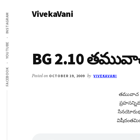
Additional
Skip
Skip
VivekaVani
to
to
menu
INSTAGRAM
main
primary
Voice
content
sidebar
of
Vivekananda
YOUTUBE
BG 2.10 తమువాచ
FACEBOOK
Posted on
OCTOBER 19, 2009
by
VIVEKAVANI
తమువాచ హ
ప్రహసన్ని
సేనయోరుభయ
విషీదంతమి