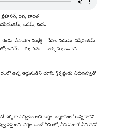
 ప్రహసన్​, ఇవ, భారత,
ిషీదంతమ్​, ఇదమ్​, వచః.
ః = రెండు; సేనయోః మధ్యే = సేనల నడుమ; విషీదంతమ్​
సంతో; ఇదమ్​ = ఈ; వచః = వాక్కును; ఉవాచ =
ంలో ఉన్న అర్జునుడిని చూసి, శ్రీకృష్ణుడు చిరునవ్వుతో
 చక్కగా నవ్వడం అని అర్థం. అజ్ఞానంలో ఉన్నవారిని,
 వస్తుంది. ధర్మం అంటే ఏమిటో, ఏది మంచో ఏది చెడో