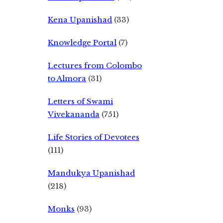
Kena Upanishad
(33)
Knowledge Portal
(7)
Lectures from Colombo
to Almora
(31)
Letters of Swami
Vivekananda
(751)
Life Stories of Devotees
(111)
Mandukya Upanishad
(218)
Monks
(93)