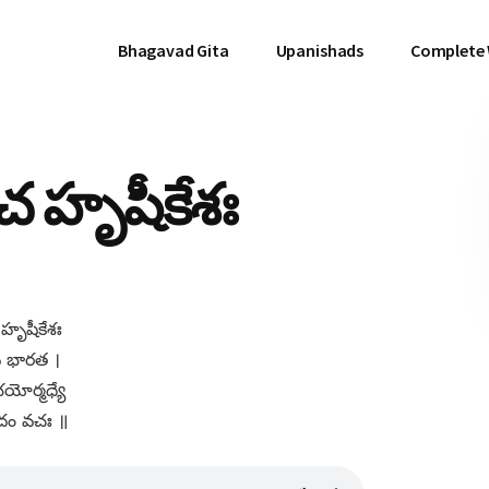
Bhagavad Gita
Upanishads
Complete
 హృషీకేశః
ృషీకేశః
వ భారత ।
ోర్మధ్యే
దం వచః ॥