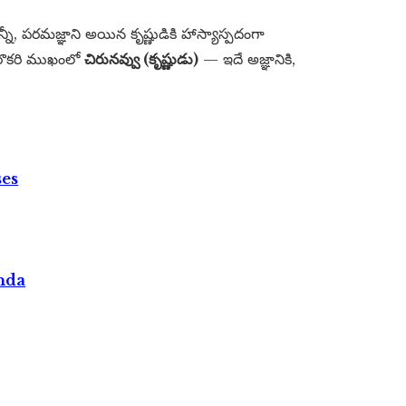
నీ, పరమజ్ఞాని అయిన కృష్ణుడికి హాస్యాస్పదంగా
రొకరి ముఖంలో
చిరునవ్వు (కృష్ణుడు)
— ఇదే అజ్ఞానికి,
ses
nda