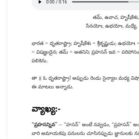
తమ్​, ఉవాచ, హృషీకేశః,
సేనయోః, ఉభయోః, మధ్యే, వ
భారత = ధృతరాష్ట్రా; హృషీకేశః = శ్రీకృష్ణుడు; ఉభయో
= విషణ్ణుడైన; తమ్​ = అతనిని; ప్రహసన్​ ఇవ = పరిహా
పలికెను.
తా ॥ ఓ ధృతరాష్ట్రా! అప్పుడు రెండు సైన్యాల మధ్య విషాద
ఈ మాటలు అన్నాడు.
వ్యాఖ్య:-
“ప్రహసన్నివ” –
“హసన్” అంటే నవ్వడం, “ప్రహసన్” అంటే
వారి అమాయకపు పనులను చూసినప్పుడు జ్ఞానులకు నవ్వు