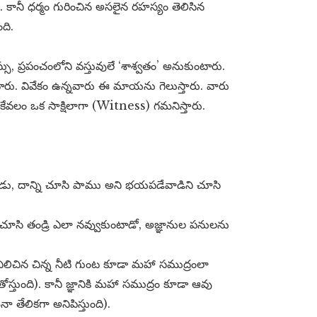
కానీ ధర్మం గురించిన అసలైన రహస్యం తెలిసిన
ంది.
 ప్రపంచంలోని వస్తువులే ‘శాశ్వతం’ అనుకుంటారు.
ంటారు. వివేకం ఉన్నవారు ఈ మాయను గెలుస్తారు. వారు
ని కేవలం ఒక సాక్షిలాగా (Witness) గమనిస్తారు.
ాడు, దాన్ని చూసి పాము అని భయపడేవాడిని చూసి
ు చూసి తండ్రి ఎలా నవ్వుకుంటాడో, అజ్ఞానుల పనులను
ిలిచిన చిన్న నీటి గుంట కూడా మహా సముద్రంలా
ా తోస్తుంది). కానీ జ్ఞానికి మహా సముద్రం కూడా ఆవు
ైనా తేలికగా అనిపిస్తుంది).