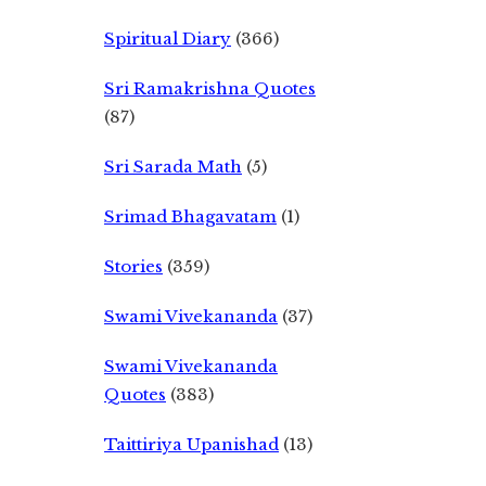
Spiritual Diary
(366)
Sri Ramakrishna Quotes
(87)
Sri Sarada Math
(5)
Srimad Bhagavatam
(1)
Stories
(359)
Swami Vivekananda
(37)
Swami Vivekananda
Quotes
(383)
Taittiriya Upanishad
(13)