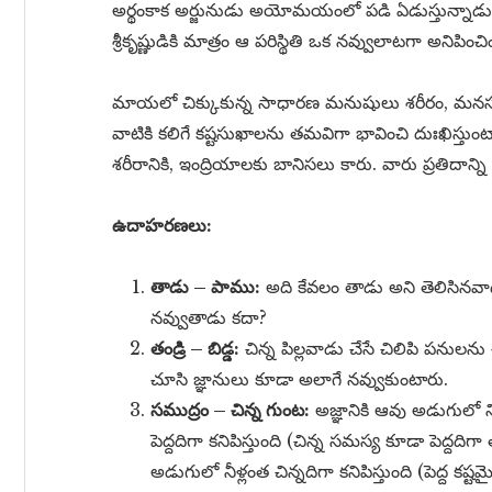
అర్థంకాక అర్జునుడు అయోమయంలో పడి ఏడుస్తున్నాడు. 
శ్రీకృష్ణుడికి మాత్రం ఆ పరిస్థితి ఒక నవ్వులాటగా అనిపించి
మాయలో చిక్కుకున్న సాధారణ మనుషులు శరీరం, మనస్సు,
వాటికి కలిగే కష్టసుఖాలను తమవిగా భావించి దుఃఖిస్తు
శరీరానికి, ఇంద్రియాలకు బానిసలు కారు. వారు ప్రతిదాన్
ఉదాహరణలు:
తాడు – పాము:
అది కేవలం తాడు అని తెలిసినవ
నవ్వుతాడు కదా?
తండ్రి – బిడ్డ:
చిన్న పిల్లవాడు చేసే చిలిపి పనులన
చూసి జ్ఞానులు కూడా అలాగే నవ్వుకుంటారు.
సముద్రం – చిన్న గుంట:
అజ్ఞానికి ఆవు అడుగులో న
పెద్దదిగా కనిపిస్తుంది (చిన్న సమస్య కూడా పెద్దదిగ
అడుగులో నీళ్లంత చిన్నదిగా కనిపిస్తుంది (పెద్ద కష్టమ