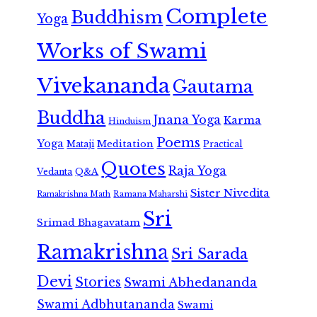
Complete
Buddhism
Yoga
Works of Swami
Vivekananda
Gautama
Buddha
Jnana Yoga
Karma
Hinduism
Poems
Yoga
Meditation
Mataji
Practical
Quotes
Raja Yoga
Vedanta
Q&A
Sister Nivedita
Ramana Maharshi
Ramakrishna Math
Sri
Srimad Bhagavatam
Ramakrishna
Sri Sarada
Devi
Stories
Swami Abhedananda
Swami Adbhutananda
Swami