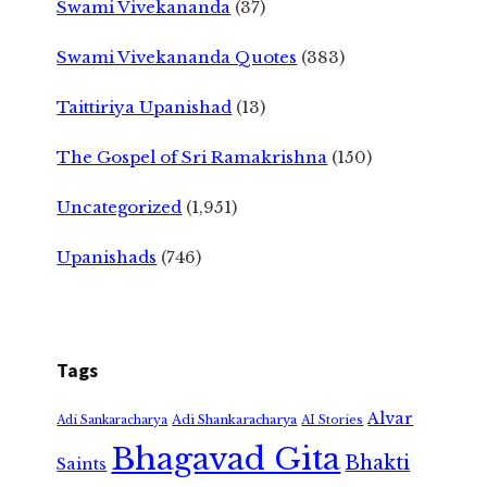
Swami Vivekananda
(37)
Swami Vivekananda Quotes
(383)
Taittiriya Upanishad
(13)
The Gospel of Sri Ramakrishna
(150)
Uncategorized
(1,951)
Upanishads
(746)
Tags
Alvar
Adi Shankaracharya
Adi Sankaracharya
AI Stories
Bhagavad Gita
Bhakti
Saints