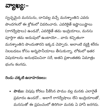
వ్యాఖ్య:–
స్వచ్ఛమైన మనసును, దానివల్ల వచ్చే మనశ్శాంతిని ఎవరు
పొందగలరో ఈ శ్లోకంలో వివరించారు. ఎవరికైతే ఇష్టాయిష్టాలు
(రాగద్వేషాలు) ఉండవో, ఎవరికైతే తమ ఇంద్రియాలు, మనసు
పూర్తిగా తమ అదుపులో ఉంటాయో… వారు కచ్చితంగా
మనశ్శాంతిని పొందుతారని ఇక్కడ చెప్పారు. అలాంటి వ్యక్తి శరీరం
నిలబడటం కోసం అన్నపానీయాలు తీసుకున్నా, లోకంలో ఇతర
విషయాలను అనుభవించినా సరే, అతని ప్రశాంతతకు ఏమాత్రం
భంగం కలగదు.
రెండు చక్కటి ఉదాహరణలు:
పాము:
విషపు కోరలు పీకేసిన పాము వల్ల మనకు ఎలాగైతే
ప్రమాదం ఉండదో… అలాగే రాగద్వేషాలు లేని ఇంద్రియాలతో,
మనసుతో ఈ ప్రపంచంలో తిరిగినా మనకు ఏ హానీ జరగదు.