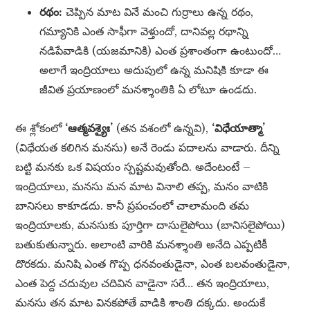
రథం:
చెప్పిన మాట వినే మంచి గుర్రాలు ఉన్న రథం,
గమ్యానికి ఎంత సాఫీగా వెళ్తుందో, దానివల్ల రథాన్ని
నడిపేవాడికి (యజమానికి) ఎంత ప్రశాంతంగా ఉంటుందో…
అలాగే ఇంద్రియాలు అదుపులో ఉన్న మనిషికి కూడా ఈ
జీవిత ప్రయాణంలో మనశ్శాంతికి ఏ లోటూ ఉండదు.
ఈ శ్లోకంలో
‘ఆత్మవశ్యైః’
(తన వశంలో ఉన్నవి),
‘విధేయాత్మా’
(విధేయత కలిగిన మనసు) అనే రెండు పదాలను వాడారు. దీన్ని
బట్టి మనకు ఒక విషయం స్పష్టమవుతోంది. అదేంటంటే –
ఇంద్రియాలు, మనసు మన మాట వినాలి తప్ప, మనం వాటికి
బానిసలు కాకూడదు. కానీ ప్రపంచంలో చాలామంది తమ
ఇంద్రియాలకు, మనసుకు పూర్తిగా దాసులైపోయి (బానిసలైపోయి)
బతుకుతున్నారు. అలాంటి వారికి మనశ్శాంతి అనేది ఎప్పటికీ
దొరకదు. మనిషి ఎంత గొప్ప ధనవంతుడైనా, ఎంత బలవంతుడైనా,
ఎంత పెద్ద చదువుల చదివిన వాడైనా సరే… తన ఇంద్రియాలు,
మనసు తన మాట వినకపోతే వాడికి శాంతి దక్కదు. అందుకే