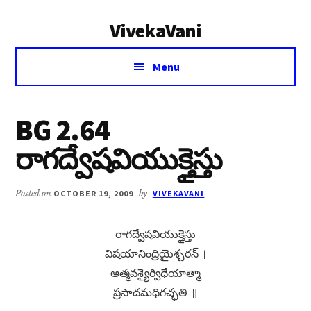
Additional
Skip
Skip
VivekaVani
to
to
menu
main
primary
Voice
content
sidebar
Menu
of
Vivekananda
BG 2.64
రాగద్వేషవియుక్తైస్తు
Posted on
OCTOBER 19, 2009
by
VIVEKAVANI
రాగద్వేషవియుక్తైస్తు
విషయానింద్రియైశ్చరన్​ ।
ఆత్మవశ్యైర్విధేయాత్మా
ప్రసాదమధిగచ్ఛతి ॥