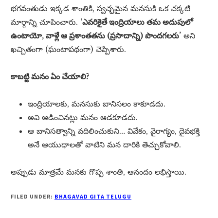
భగవంతుడు ఇక్కడ శాంతికి, స్వచ్ఛమైన మనసుకి ఒక చక్కటి
మార్గాన్ని చూపించారు.
‘ఎవరికైతే ఇంద్రియాలు తమ అదుపులో
ఉంటాయో, వాళ్లే ఆ ప్రశాంతతను (ప్రసాదాన్ని) పొందగలరు’
అని
ఖచ్చితంగా (ఘంటాపథంగా) చెప్పేశారు.
కాబట్టి మనం ఏం చేయాలి?
ఇంద్రియాలకు, మనసుకు బానిసలం కాకూడదు.
అవి ఆడించినట్లు మనం ఆడకూడదు.
ఆ బానిసత్వాన్ని వదిలించుకుని… వివేకం, వైరాగ్యం, దైవభక్తి
అనే ఆయుధాలతో వాటిని మన దారికి తెచ్చుకోవాలి.
అప్పుడు మాత్రమే మనకు గొప్ప శాంతి, ఆనందం లభిస్తాయి.
FILED UNDER:
BHAGAVAD GITA TELUGU