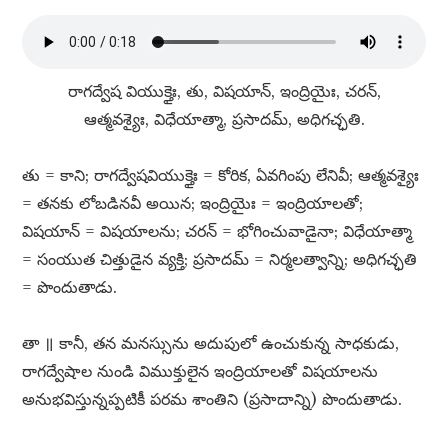
రాగద్వేష వియుక్తైః, తు, విషయాన్​, ఇంద్రియైః, చరన్​,
ఆత్మవశ్యైః, విధేయాత్మా, ప్రసాదమ్​, అధిగచ్ఛతి.
తు = కాని; రాగద్వేషవియుక్తైః = కోరిక, ఏవగింపు లేనివీ; ఆత్మవశ్యైః
= తనకు లోబడినవీ అయిన; ఇంద్రియైః = ఇంద్రియాలతో;
విషయాన్​ = విషయాలను; చరన్​ = భోగించువాడైనా; విధేయాత్మా
= సంయుత చిత్తుడైన వ్యక్తి; ప్రసాదమ్​ = నిర్మలత్వాన్ని; అధిగచ్ఛతి
= పొందుతాడు.
తా ॥ కానీ, తన మనస్సును అదుపులో ఉంచుకున్న సాధకుడు,
రాగద్వేషాల నుండి విముక్తులైన ఇంద్రియాలతో విషయాలను
అనుభవిస్తున్నప్పటికీ పరమ శాంతిని (ప్రసాదాన్ని) పొందుతాడు.