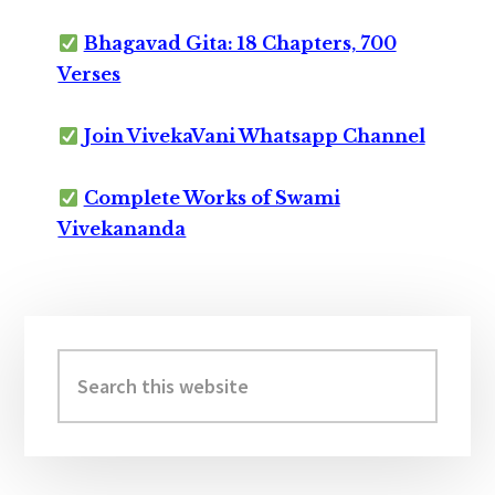
Bhagavad Gita: 18 Chapters, 700
Verses
Join VivekaVani Whatsapp Channel
Complete Works of Swami
Vivekananda
Primary
Sidebar
Search
this
website