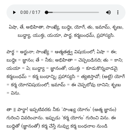
ఏషా, తే, అభిహితా, సాంఖ్యే, బుద్ధిః, యోగే, తు, ఇమామ్​, శృణు,
బుద్ధ్యా, యుక్తః, యయా, పార్థ, కర్మబంధమ్​, ప్రహాస్యసి.
పార్థ = అర్జునా; సాంఖ్యే = ఆత్మతత్త్వ విషయంలో; ఏషా = ఈ;
బుద్ధిః = జ్ఞానం; తే = నీకు; అభిహితా = చెప్పబడినది; తు = కాని;
యయా = ఏ; బుద్ధ్యా = జ్ఞానంతో; యుక్తః = కూడుకొన్నవాడవై;
కర్మబంధమ్​ = కర్మ బంధాన్ని; ప్రహాస్యసి = త్యజిస్తావో; (అట్టి) యోగే
= కర్మ యోగవిషయంలో; ఇమామ్​ = ఈ చెప్పబోవు దానిని; శృణు
= విను.
తా ॥ పార్థా! ఇప్పటివరకు నీకు ‘సాంఖ్య యోగం’ (ఆత్మ జ్ఞానం)
గురించి వివరించాను. ఇప్పుడు ‘కర్మ యోగం’ గురించి విను. ఈ
బుద్ధితో (జ్ఞానంతో) కర్మ చేస్తే నువ్వు కర్మ బంధనాల నుండి