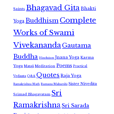
Bhagavad Gita
Bhakti
Saints
Complete
Buddhism
Yoga
Works of Swami
Vivekananda
Gautama
Buddha
Jnana Yoga
Karma
Hinduism
Poems
Yoga
Meditation
Mataji
Practical
Quotes
Raja Yoga
Vedanta
Q&A
Sister Nivedita
Ramana Maharshi
Ramakrishna Math
Sri
Srimad Bhagavatam
Ramakrishna
Sri Sarada