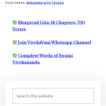
FILED UNDER:
BHAGAVAD GITA TELUGU
Bhagavad Gita: 18 Chapters, 700
Verses
Join VivekaVani Whatsapp Channel
Complete Works of Swami
Vivekananda
Primary
Sidebar
Search
this
website