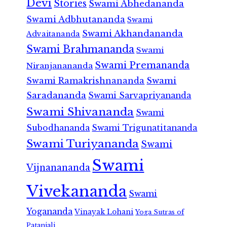
Devi
Stories
Swami Abhedananda
Swami Adbhutananda
Swami
Swami Akhandananda
Advaitananda
Swami Brahmananda
Swami
Swami Premananda
Niranjanananda
Swami Ramakrishnananda
Swami
Saradananda
Swami Sarvapriyananda
Swami Shivananda
Swami
Subodhananda
Swami Trigunatitananda
Swami Turiyananda
Swami
Swami
Vijnanananda
Vivekananda
Swami
Yogananda
Vinayak Lohani
Yoga Sutras of
Patanjali