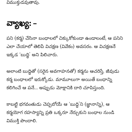
విముక్తుడవుతావు.
వ్యాఖ్య: –
పని (కర్మ) చేసినా బంధాలలో చిక్కుకోకుండా ఉండాలంటే, ఆ పనిని
ఎలా చేయాలో తెలిపే విచక్షణ (వివేకం) అవసరం. ఆ విచక్షణనే
ఇక్కడ ‘బుద్ధి’ అని పిలిచారు.
అలాంటి బుద్ధితో (సరైన అవగాహనతో) కర్మను ఆచరిస్తే, జీవుడు
కర్మ బంధాలలో ఇరుక్కోడు. మామూలుగా అయితే బంధాన్ని
కలిగించే ఆ పనే… అప్పుడు మోక్షానికి దారి చూపిస్తుంది.
కాబట్టి భగవంతుడు చెప్పబోయే ఆ ‘బుద్ధి’ని (జ్ఞానాన్ని), ఆ
కర్మయోగ రహస్యాన్ని ప్రతి ఒక్కరూ నేర్చుకుని బంధాల నుండి
విముక్తి పొందాలి.