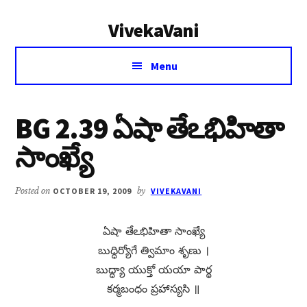
Additional
Skip
Skip
VivekaVani
to
to
menu
main
primary
Voice
content
sidebar
Menu
of
Vivekananda
BG 2.39 ఏషా తేఽభిహితా
సాంఖ్యే
Posted on
OCTOBER 19, 2009
by
VIVEKAVANI
ఏషా తేఽభిహితా సాంఖ్యే
బుద్ధిర్యోగే త్విమాం శృణు ।
బుద్ధ్యా యుక్తో యయా పార్థ
కర్మబంధం ప్రహాస్యసి ॥