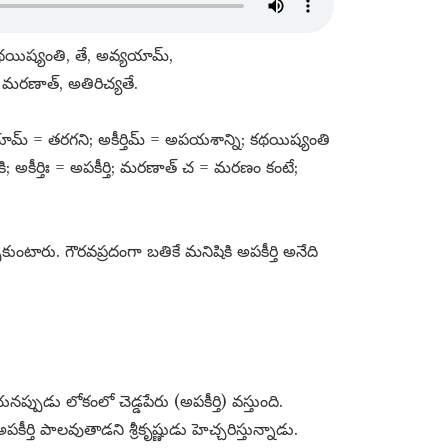
 కథయిష్యంతి, తే, అవ్యయామ్​,
, మరణాత్​, అతిరిచ్యతే.
్​ = తరగని; అకీర్తిమ్​ = అపయశాన్ని; కథయిష్యంతి
 అకీర్తిః = అపకీర్తి; మరణాత్​ చ = మరణం కంటే;
కుంటారు. గౌరవప్రదంగా బతికే మనిషికి అపకీర్తి అనేది
పుడు లోకంలో చెడ్డపేరు (అపకీర్తి) వస్తుంది.
్తి పాలవుతాడని శ్రీకృష్ణుడు హెచ్చరిస్తున్నాడు.