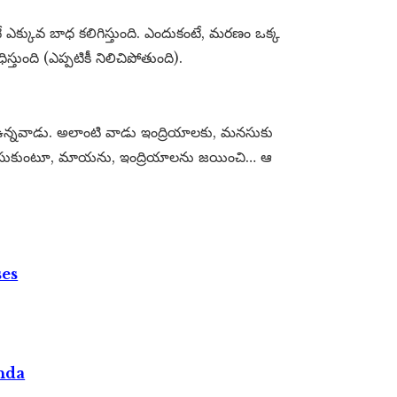
ే ఎక్కువ బాధ కలిగిస్తుంది. ఎందుకంటే, మరణం ఒక్క
ిస్తుంది (ఎప్పటికీ నిలిచిపోతుంది).
ం ఉన్నవాడు. అలాంటి వాడు ఇంద్రియాలకు, మనసుకు
 గుర్తుచేసుకుంటూ, మాయను, ఇంద్రియాలను జయించి… ఆ
ses
nda