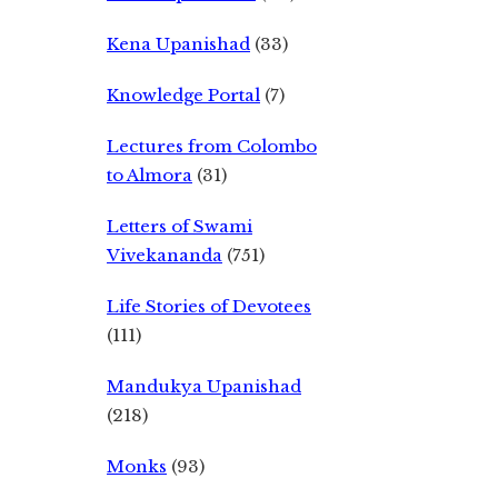
Kena Upanishad
(33)
Knowledge Portal
(7)
Lectures from Colombo
to Almora
(31)
Letters of Swami
Vivekananda
(751)
Life Stories of Devotees
(111)
Mandukya Upanishad
(218)
Monks
(93)