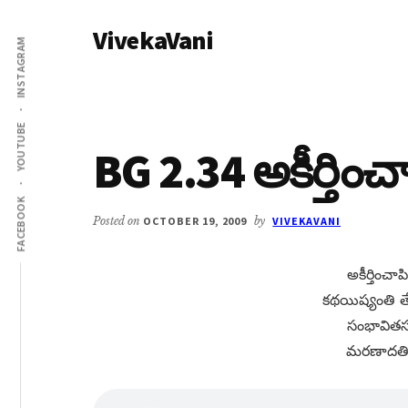
Additional
Skip
Skip
VivekaVani
to
to
menu
INSTAGRAM
main
primary
Voice
content
sidebar
of
Vivekananda
YOUTUBE
BG 2.34 అకీర్తిం
FACEBOOK
Posted on
OCTOBER 19, 2009
by
VIVEKAVANI
అకీర్తించా
కథయిష్యంతి త
సంభావితస్య
మరణాదతిర