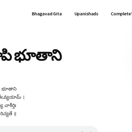
Bhagavad Gita
Upanishads
Complete
చాపి భూతాని
పి భూతాని
ేఽవ్యయామ్​ ।
 చాకీర్తిః
ిచ్యతే ॥