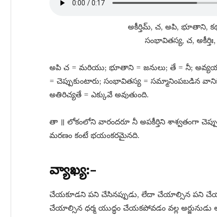
అకీర్తిమ్​, చ, అపి, భూతాని,
సంభావితస్య, చ, అకీర్తిః
అపి చ = మరియు; భూతాని = జనులు; తే = నీ; అవ్యయామ
= చెప్పుకుంటారు; సంభావితస్య = సమ్మానింపబడిన వానికి;
అతిరిచ్యతే = ఎక్కువే అవుతుంది.
తా ॥ లోకంలోని వారందరూ నీ అపకీర్తిని శాశ్వతంగా చెప్పు
మరణం కంటే భయంకరమైనది.
వ్యాఖ్య:–
చేయకూడని పని చేసినప్పుడు, లేదా చేయాల్సిన పని చేయనప్
చేయాల్సిన ధర్మ యుద్ధం చేయకపోవడం వల్ల అర్జునుడు అపకీర