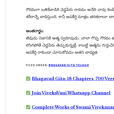
గౌరవంగా బతికేవాడికి చెడ్డపేరు రావడం అనేది చావు కంట
శరీరాన్నే బాధిస్తుంది. కానీ అపకీర్తి మాత్రం తరతరాలూ బాధ
అంతరార్థం:
జీవుడు నిజానికి ఆత్మ స్వరూపుడు. చాలా గొప్ప గౌరవ
లొంగిపోతే చెడ్డపేరు తెచ్చుకున్నట్లే. కాబట్టి ఆత్మను
అపకీర్తి రాకుండా చూసుకోవడం అతని బాధ్యత.
FILED UNDER:
BHAGAVAD GITA TELUGU
Bhagavad Gita: 18 Chapters, 700 Ver
Join VivekaVani Whatsapp Channel
Complete Works of Swami Vivekana