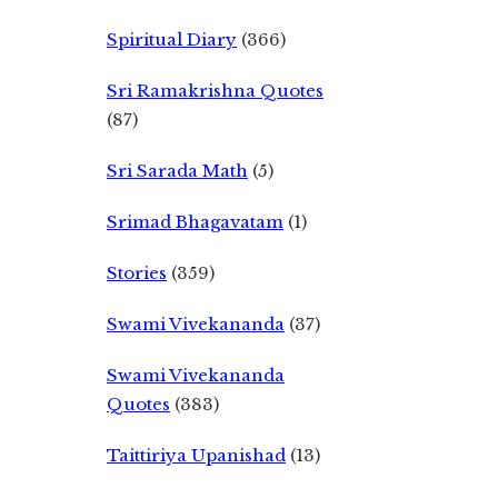
Spiritual Diary
(366)
Sri Ramakrishna Quotes
(87)
Sri Sarada Math
(5)
Srimad Bhagavatam
(1)
Stories
(359)
Swami Vivekananda
(37)
Swami Vivekananda
Quotes
(383)
Taittiriya Upanishad
(13)