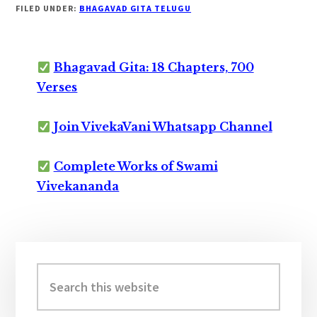
FILED UNDER:
BHAGAVAD GITA TELUGU
Bhagavad Gita: 18 Chapters, 700
Verses
Join VivekaVani Whatsapp Channel
Complete Works of Swami
Vivekananda
Primary
Sidebar
Search
this
website