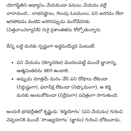
యోగస్థితిని అభ్యాసం చేయకుండా పనులు చేయడం వల్లే
చాలామంది… లాభనష్టాలు, గెలుపు ఓటములు, పని జరగడం లేదా
ఆగిపోవడం వంటివి జరిగినప్పుడు మనోవేదనకు
(చిత్తచాంచల్యానికి) గురై ప్రశాంతతను కోల్పోతున్నారు.
దీన్ని బట్టి మనకు స్పష్టంగా అర్థమయ్యేది ఏంటంటే:
పని చేయడం (కర్మాచరణ) మొదలుపెట్టే ముందే జ్ఞానాన్ని,
ఆత్మచింతనను కలిగి ఉండాలి.
అప్పుడు మాత్రమే మనం చేసే పని దోషాలు లేకుండా
(నిర్దుష్టంగా), ఫలాపేక్ష లేకుండా (నిష్కామంగా), ఆ కర్మ
మనకు అంటుకోకుండా (నిర్లేపంగా) పవిత్రంగా సాగుతుంది.
అందుకే భగవద్గీతలో కృష్ణుడు ‘కర్మయోగం’ (పని చేయడం) గురించి
చెప్పడానికి ముందే ‘సాంఖ్యయోగం’ (జ్ఞానం) గురించి బోధించాడు.