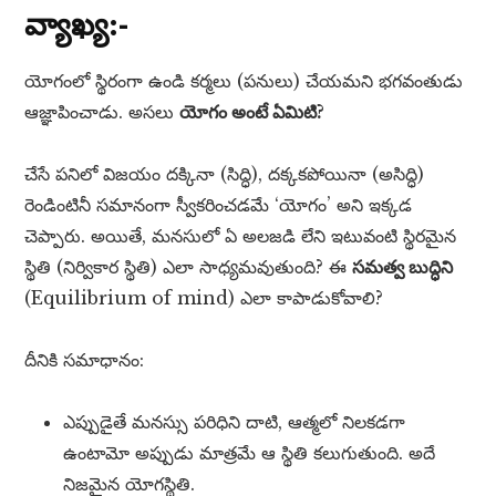
వ్యాఖ్య:-
యోగంలో స్థిరంగా ఉండి కర్మలు (పనులు) చేయమని భగవంతుడు
ఆజ్ఞాపించాడు. అసలు
యోగం అంటే ఏమిటి?
చేసే పనిలో విజయం దక్కినా (సిద్ధి), దక్కకపోయినా (అసిద్ధి)
రెండింటినీ సమానంగా స్వీకరించడమే ‘యోగం’ అని ఇక్కడ
చెప్పారు. అయితే, మనసులో ఏ అలజడి లేని ఇటువంటి స్థిరమైన
స్థితి (నిర్వికార స్థితి) ఎలా సాధ్యమవుతుంది? ఈ
సమత్వ బుద్ధిని
(Equilibrium of mind) ఎలా కాపాడుకోవాలి?
దీనికి సమాధానం:
ఎప్పుడైతే మనస్సు పరిధిని దాటి, ఆత్మలో నిలకడగా
ఉంటామో అప్పుడు మాత్రమే ఆ స్థితి కలుగుతుంది. అదే
నిజమైన యోగస్థితి.