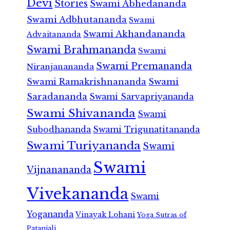
Devi
Stories
Swami Abhedananda
Swami Adbhutananda
Swami
Swami Akhandananda
Advaitananda
Swami Brahmananda
Swami
Swami Premananda
Niranjanananda
Swami Ramakrishnananda
Swami
Saradananda
Swami Sarvapriyananda
Swami Shivananda
Swami
Subodhananda
Swami Trigunatitananda
Swami Turiyananda
Swami
Swami
Vijnanananda
Vivekananda
Swami
Yogananda
Vinayak Lohani
Yoga Sutras of
Patanjali