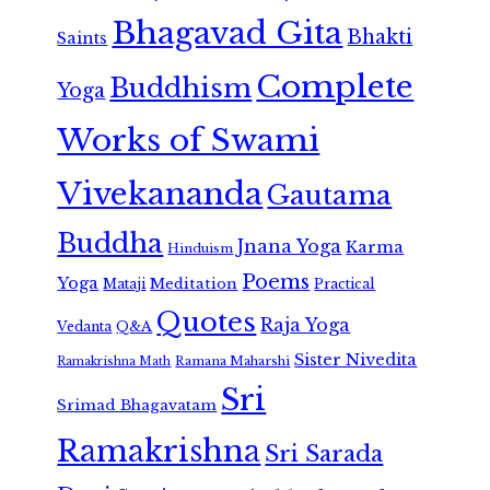
Bhagavad Gita
Bhakti
Saints
Complete
Buddhism
Yoga
Works of Swami
Vivekananda
Gautama
Buddha
Jnana Yoga
Karma
Hinduism
Poems
Yoga
Meditation
Mataji
Practical
Quotes
Raja Yoga
Vedanta
Q&A
Sister Nivedita
Ramana Maharshi
Ramakrishna Math
Sri
Srimad Bhagavatam
Ramakrishna
Sri Sarada