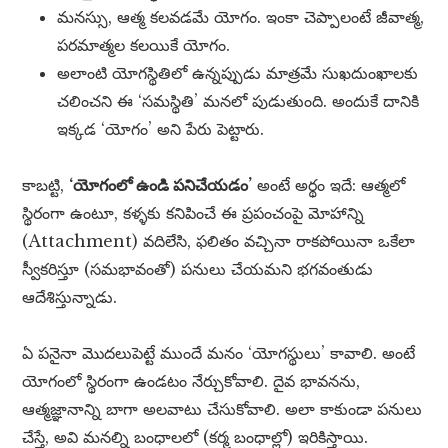
మనస్సు, ఆత్మ కలవడమే యోగం. ఇంకా చెప్పాలంటే జీవాత్మ,
పరమాత్మల కలయికే యోగం.
అలాంటి యోగస్థితిలో ఉన్నప్పుడు మాత్రమే సుఖదుంఖాలకు
చలించని ఈ ‘సమస్థితి’ మనలో పుడుతుంది. అందుకే దానికి
ఇక్కడ ‘యోగం’ అని పేరు పెట్టారు.
కాబట్టి,
‘యోగంలో ఉండి పనిచేయడం’
అంటే అర్థం ఇదే: ఆత్మలో
స్థిరంగా ఉంటూ, కళ్ళకు కనిపించే ఈ ప్రపంచంపై మోహాన్ని
(Attachment) వదిలేసి, ఫలితం వచ్చినా రాకపోయినా ఒకేలా
స్వీకరిస్తూ (సమభావంతో) పనులు చేయమని భగవంతుడు
ఆదేశిస్తున్నాడు.
ఏ పనైనా మొదలుపెట్టే ముందే మనం ‘యోగస్థులు’ కావాలి. అంటే
యోగంలో స్థిరంగా ఉండటం నేర్చుకోవాలి. దైవ భావనను,
ఆత్మజ్ఞానాన్ని బాగా అలవాటు చేసుకోవాలి. అలా కాకుండా పనులు
చేస్తే, అవి మనల్ని బంధాలలో (కర్మ బంధాల్లో) ఇరికిస్తాయి.