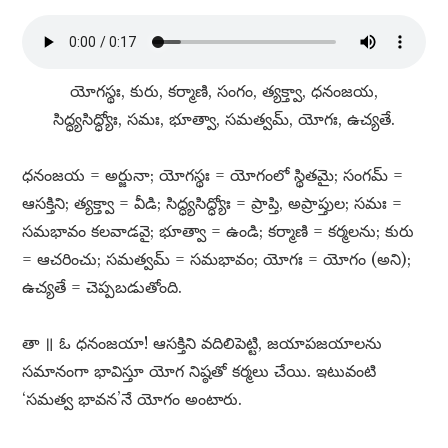
యోగస్థః, కురు, కర్మాణి, సంగం, త్యక్త్వా, ధనంజయ,
సిద్ధ్యసిద్ధ్యోః, సమః, భూత్వా, సమత్వమ్​, యోగః, ఉచ్యతే.
ధనంజయ = అర్జునా; యోగస్థః = యోగంలో స్థితమై; సంగమ్​ =
ఆసక్తిని; త్యక్త్వా = వీడి; సిద్ధ్యసిద్ధ్యోః = ప్రాప్తి, అప్రాప్తుల; సమః =
సమభావం కలవాడవై; భూత్వా = ఉండి; కర్మాణి = కర్మలను; కురు
= ఆచరించు; సమత్వమ్​ = సమభావం; యోగః = యోగం (అని);
ఉచ్యతే = చెప్పబడుతోంది.
తా ॥ ఓ ధనంజయా! ఆసక్తిని వదిలిపెట్టి, జయాపజయాలను
సమానంగా భావిస్తూ యోగ నిష్ఠతో కర్మలు చేయి. ఇటువంటి
‘సమత్వ భావన’నే యోగం అంటారు.