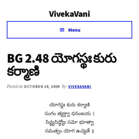
Additional
Skip
Skip
VivekaVani
to
to
menu
main
primary
Voice
content
sidebar
Menu
of
Vivekananda
BG 2.48 యోగస్థః కురు
కర్మాణి
Posted on
OCTOBER 19, 2009
by
VIVEKAVANI
యోగస్థః కురు కర్మాణి
సంగం త్యక్త్వా ధనంజయ ।
సిద్ధ్యసిద్ధ్యోః సమో భూత్వా
సమత్వం యోగ ఉచ్యతే ॥