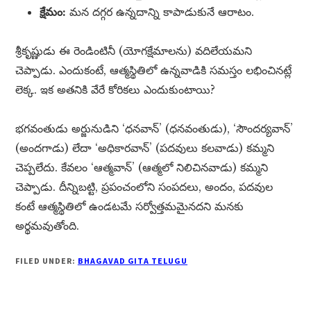
క్షేమం:
మన దగ్గర ఉన్నదాన్ని కాపాడుకునే ఆరాటం.
శ్రీకృష్ణుడు ఈ రెండింటినీ (యోగక్షేమాలను) వదిలేయమని
చెప్పాడు. ఎందుకంటే, ఆత్మస్థితిలో ఉన్నవాడికి సమస్తం లభించినట్లే
లెక్క. ఇక అతనికి వేరే కోరికలు ఎందుకుంటాయి?
భగవంతుడు అర్జునుడిని ‘ధనవాన్’ (ధనవంతుడు), ‘సౌందర్యవాన్’
(అందగాడు) లేదా ‘అధికారవాన్’ (పదవులు కలవాడు) కమ్మని
చెప్పలేదు. కేవలం ‘ఆత్మవాన్’ (ఆత్మలో నిలిచినవాడు) కమ్మని
చెప్పాడు. దీన్నిబట్టి, ప్రపంచంలోని సంపదలు, అందం, పదవుల
కంటే ఆత్మస్థితిలో ఉండటమే సర్వోత్తమమైనదని మనకు
అర్థమవుతోంది.
FILED UNDER:
BHAGAVAD GITA TELUGU