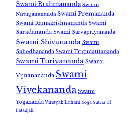
Swami Brahmananda
Swami
Swami Premananda
Niranjanananda
Swami Ramakrishnananda
Swami
Saradananda
Swami Sarvapriyananda
Swami Shivananda
Swami
Subodhananda
Swami Trigunatitananda
Swami Turiyananda
Swami
Swami
Vijnanananda
Vivekananda
Swami
Yogananda
Vinayak Lohani
Yoga Sutras of
Patanjali