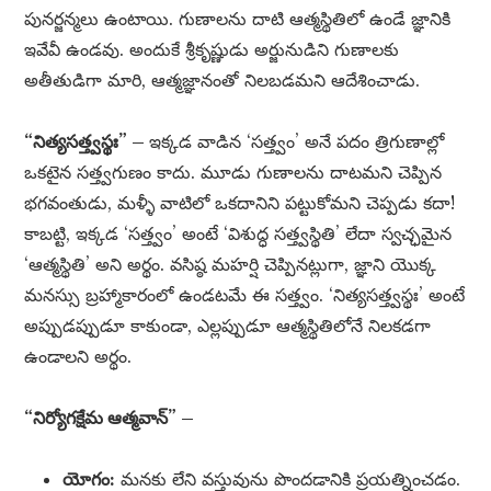
పునర్జన్మలు ఉంటాయి. గుణాలను దాటి ఆత్మస్థితిలో ఉండే జ్ఞానికి
ఇవేవీ ఉండవు. అందుకే శ్రీకృష్ణుడు అర్జునుడిని గుణాలకు
అతీతుడిగా మారి, ఆత్మజ్ఞానంతో నిలబడమని ఆదేశించాడు.
“నిత్యసత్త్వస్థః” –
ఇక్కడ వాడిన ‘సత్త్వం’ అనే పదం త్రిగుణాల్లో
ఒకటైన సత్త్వగుణం కాదు. మూడు గుణాలను దాటమని చెప్పిన
భగవంతుడు, మళ్ళీ వాటిలో ఒకదానిని పట్టుకోమని చెప్పడు కదా!
కాబట్టి, ఇక్కడ ‘సత్త్వం’ అంటే ‘విశుద్ధ సత్త్వస్థితి’ లేదా స్వచ్ఛమైన
‘ఆత్మస్థితి’ అని అర్థం. వసిష్ఠ మహర్షి చెప్పినట్లుగా, జ్ఞాని యొక్క
మనస్సు బ్రహ్మాకారంలో ఉండటమే ఈ సత్త్వం. ‘నిత్యసత్త్వస్థః’ అంటే
అప్పుడప్పుడూ కాకుండా, ఎల్లప్పుడూ ఆత్మస్థితిలోనే నిలకడగా
ఉండాలని అర్థం.
“నిర్యోగక్షేమ ఆత్మవాన్” –
యోగం:
మనకు లేని వస్తువును పొందడానికి ప్రయత్నించడం.