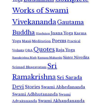
Works of Swami
Vivekananda
Gautama
Buddha
Jnana Yoga
Karma
Hinduism
Poems
Yoga
Meditation
Mataji
Practical
Quotes
Raja Yoga
Vedanta
Q&A
Sister Nivedita
Ramana Maharshi
Ramakrishna Math
Sri
Srimad Bhagavatam
Ramakrishna
Sri Sarada
Devi
Stories
Swami Abhedananda
Swami Adbhutananda
Swami
Swami Akhandananda
Advaitananda