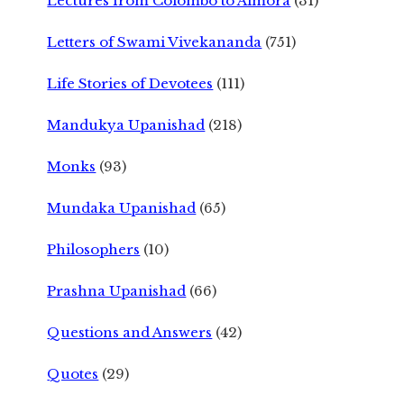
Lectures from Colombo to Almora
(31)
Letters of Swami Vivekananda
(751)
Life Stories of Devotees
(111)
Mandukya Upanishad
(218)
Monks
(93)
Mundaka Upanishad
(65)
Philosophers
(10)
Prashna Upanishad
(66)
Questions and Answers
(42)
Quotes
(29)