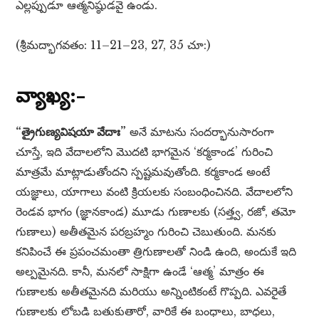
ఎల్లప్పుడూ ఆత్మనిష్ఠుడవై ఉండు.
(శ్రీమద్భాగవతం: 11–21–23, 27, 35 చూ:)
వ్యాఖ్య:–
“త్రైగుణ్యవిషయా వేదాః”
అనే మాటను సందర్భానుసారంగా
చూస్తే, ఇది వేదాలలోని మొదటి భాగమైన ‘కర్మకాండ’ గురించి
మాత్రమే మాట్లాడుతోందని స్పష్టమవుతోంది. కర్మకాండ అంటే
యజ్ఞాలు, యాగాలు వంటి క్రియలకు సంబంధించినది. వేదాలలోని
రెండవ భాగం (జ్ఞానకాండ) మూడు గుణాలకు (సత్త్వ, రజో, తమో
గుణాలు) అతీతమైన పరబ్రహ్మం గురించి చెబుతుంది. మనకు
కనిపించే ఈ ప్రపంచమంతా త్రిగుణాలతో నిండి ఉంది, అందుకే ఇది
అల్పమైనది. కానీ, మనలో సాక్షిగా ఉండే ‘ఆత్మ’ మాత్రం ఈ
గుణాలకు అతీతమైనది మరియు అన్నింటికంటే గొప్పది. ఎవరైతే
గుణాలకు లోబడి బతుకుతారో, వారికే ఈ బంధాలు, బాధలు,