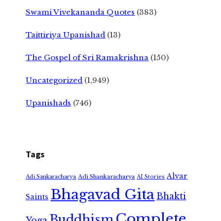
Swami Vivekananda Quotes
(383)
Taittiriya Upanishad
(13)
The Gospel of Sri Ramakrishna
(150)
Uncategorized
(1,949)
Upanishads
(746)
Tags
Alvar
Adi Shankaracharya
Adi Sankaracharya
AI Stories
Bhagavad Gita
Bhakti
Saints
Complete
Buddhism
Yoga