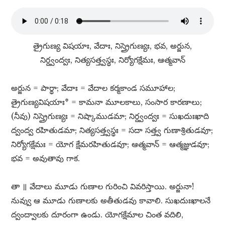
త్రైగుణ్య విషయాః, వేదాః, నిస్త్రైగుణ్యః, భవ, అర్జున,
నిర్ద్వంద్వః, నిత్యసత్త్వస్థః, నిర్యోగక్షేమః, ఆత్మవాన్​
అర్జున = పార్థా; వేదాః = వేదాల కర్మకాండ సమూహాల;
త్రైగుణ్యవిషయాః* = కామనా మూలకాలు, సంసార కారణాలు;
(నీవు) నిస్త్రైగుణ్యః = నిష్కాముడమా; నిర్ద్వంద్వః = సుఖదుఃఖాది
ద్వంద్వ రహితుడమా; నిత్యసత్త్వస్థః = సదా సత్త్వ గుణాశ్రితుడవూ;
నిర్యోగక్షేమః = యోగ క్షేమరహితుడవూ; ఆత్మవాన్​ = ఆత్మజ్ఞుడవూ;
భవ = అవుతావు గాక.
తా ॥ వేదాలు మూడు గుణాల గురించి వివరిస్తాయి. అర్జునా!
నువ్వు ఆ మూడు గుణాలకు అతీతుడవు కావాలి. సుఖదుఃఖాలనే
ద్వంద్వాలకు దూరంగా ఉండు. యోగక్షేమాల చింత వదిలి,