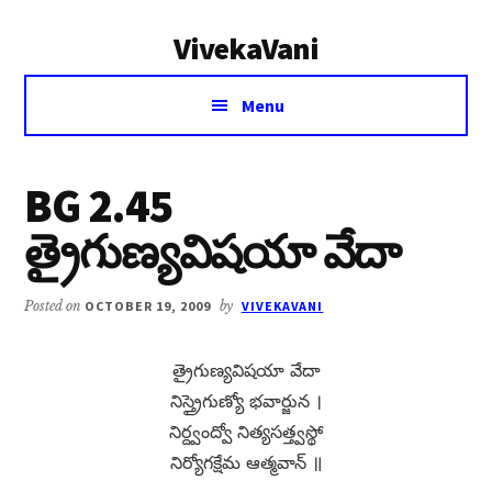
Additional
Skip
Skip
VivekaVani
to
to
menu
main
primary
Voice
content
sidebar
Menu
of
Vivekananda
BG 2.45
త్రైగుణ్యవిషయా వేదా
Posted on
OCTOBER 19, 2009
by
VIVEKAVANI
త్రైగుణ్యవిషయా వేదా
నిస్త్రైగుణ్యో భవార్జున ।
నిర్ద్వంద్వో నిత్యసత్త్వస్థో
నిర్యోగక్షేమ ఆత్మవాన్​ ॥