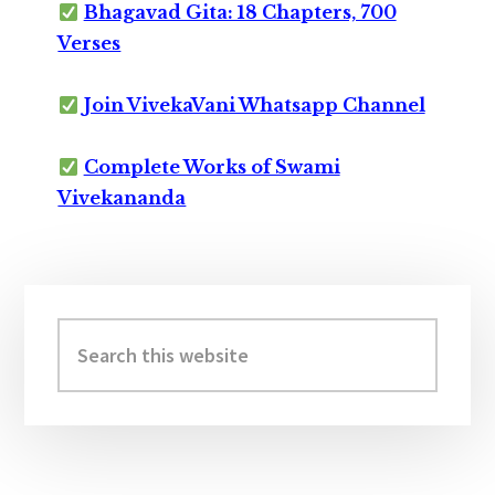
Bhagavad Gita: 18 Chapters, 700
Verses
Join VivekaVani Whatsapp Channel
Complete Works of Swami
Vivekananda
Primary
Sidebar
Search
this
website