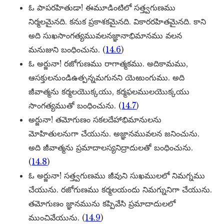
ఓ పాపరహితుడా! ఈమూడింటిలో సత్త్వగుణము
నిర్మలమైనది. కనుక ప్రకాశకమైనది. వికారరహితమైనది. కాని
అది సుఖసాంగత్యమువలనజ్ఞానాభిమానము వలన
మనుజుని బంధించును. (
14.6
)
ఓ అర్జునా! రజోగుణము రాగాత్మకము. అదికామము,
ఆసక్తులనుండిఉత్పన్నమగునని యెఱుంగుము. అది
జీవాత్మను కర్మలయెుక్కయు, కర్మఫలములయెుక్కయు
సాంగత్యముతో బంధించును. (
14.7
)
అర్జునా! తమోగుణం సకలదేహాభిమానులను
మోహితులనుగా చేయును. అజ్ఞానమువలన జనించును.
అది జీవాత్మను ప్రమాదాలస్యనిద్రాదులతో బంధించును.
(
14.8
)
ఓ అర్జునా! సత్త్వగుణము జీవుని సుఖములలో నిమగ్నము
చేయును. రజోగుణము కర్మలయందు నిమగ్నునిగా చేయును.
తమోగుణం జ్ఞానమును కప్పివేసి ప్రమాదాదులలో
ముంచివేయును. (
14.9
)