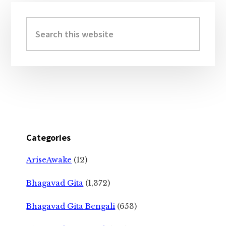
Primary
Sidebar
Search
this
website
Categories
AriseAwake
(12)
Bhagavad Gita
(1,372)
Bhagavad Gita Bengali
(653)