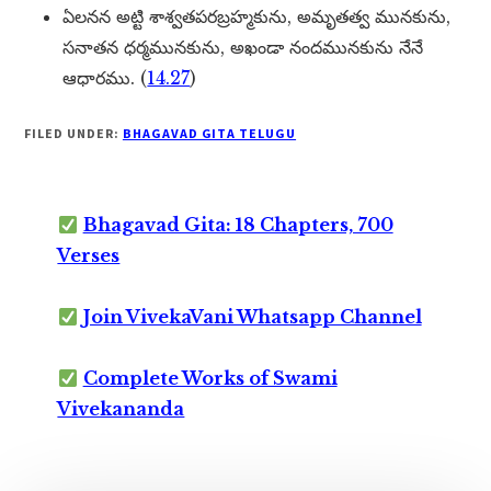
ఏలనన అట్టి శాశ్వతపరబ్రహ్మకును, అమృతత్వ మునకును,
సనాతన ధర్మమునకును, అఖండా నందమునకును నేనే
ఆధారము. (
14.27
)
FILED UNDER:
BHAGAVAD GITA TELUGU
Bhagavad Gita: 18 Chapters, 700
Verses
Join VivekaVani Whatsapp Channel
Complete Works of Swami
Vivekananda