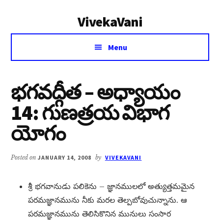
Additional
Skip
Skip
VivekaVani
to
to
menu
main
primary
Voice
content
sidebar
Menu
of
Vivekananda
భగవద్గీత – అధ్యాయం
14: గుణత్రయ విభాగ
యోగం
Posted on
JANUARY 14, 2008
by
VIVEKAVANI
శ్రీ భగవానుడు పలికెను – జ్ఞానములలో అత్యుత్తమమైన
పరమజ్ఞానమును నీకు మరల తెల్పబోవుచున్నాను. ఆ
పరమజ్ఞానమును తెలిసికొనిన మునులు సంసార