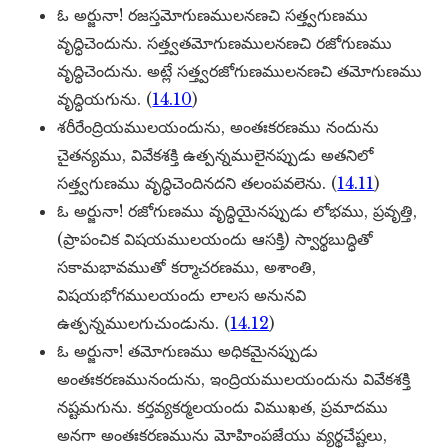
ఓ అర్జునా! రజస్తమోగుణములనణచి సత్త్వగుణము
వృద్ధిచెందును. సత్త్వతమోగుణములనణచి రజోగుణము
వృద్ధిచెందును. అట్లే సత్త్వరజోగుణములనణచి తమోగుణము
వృద్ధియగును. (
14.10
)
శరీరేంద్రియములయందును, అంతఃకరణము నందును
చైతన్యము, వివేకశక్తి ఉత్పన్నములైనప్పుడు అతనిలో
సత్త్వగుణము వృద్ధిచెందినదని తలంపవలెను. (
14.11
)
ఓ అర్జునా! రజోగుణము వృద్ధియైనప్పుడు లోభము, ప్రవృత్తి,
(ప్రాపంచిక విషయములయందు ఆసక్తి) స్వార్థబుద్ధితో
సకామభావముతో కర్మాచరణము, అశాంతి,
విషయభోగములయందు లాలస అనునవి
ఉత్పన్నములగుచుండును. (
14.12
)
ఓ అర్జునా! తమోగుణము అధికమైనప్పుడు
అంతఃకరణమునందును, ఇంద్రియములయందును వివేకశక్తి
నష్టమగును. కర్తవ్యకర్మలయందు విముఖత, ప్రమాదము
అనగా అంతఃకరణమును మోహింపజేయు వ్యర్థచేష్టలు,