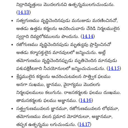
నిద్రాదివృత్తులు మెుదలగునవి ఉత్పన్నములగుచుండును.
(
14.13
)
సత్వగుణము వృద్ధిచెందినపుడు మనుజుడు మరణించినచో,
అతడు ఉత్తమ కర్మలను ఆచరించువారు చేరెడి నిర్మలములైన
స్వర్గాది దివ్యలోకములను పొందును. (
14.14
)
రజోగుణము వృద్ధిచెందినపుడు మృత్యువు ప్రాప్తించినచో
అతడు కర్మాసక్తులైన మానవులలో జన్మించును. అట్లే
తమోగుణము వృద్ధిచెందినప్పుడు మృతిచెందిన మానవుడు
పశుపక్షికీటకాది నీచయోనులలో జన్మించుచుండును. (
14.15
)
శ్రేష్ఠములైన కర్మలను ఆచరించుటవలన సాత్త్విక ఫలము
అనగా సుఖము, జ్ఞానము, వైరాగ్యము మొదలగు
నిర్మలఫలములు కలుగును. రాజసకర్మలకు ఫలము దుఃఖము.
తామసకర్మలకు ఫలము అజ్ఞానము. (
14.16
)
సత్త్వగుణమువలన జ్ఞానమూ, రజోగుణమువలన లోభమూ,
తమోగుణము వలన ప్రమాద మోహాదులూ, అజ్ఞానమూ,
తప్పక ఉత్పన్నము లగుచుండును. (
14.17
)