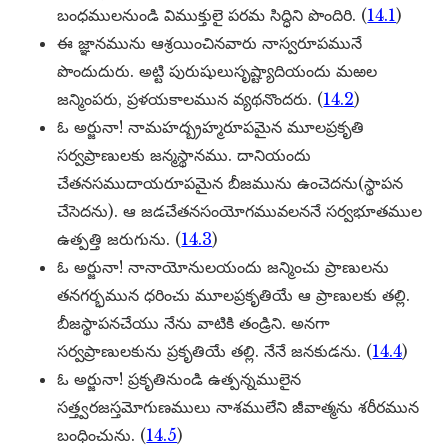
బంధములనుండి విముక్తులై పరమ సిద్ధిని పొందిరి. (
14.1
)
ఈ జ్ఞానమును ఆశ్రయించినవారు నాస్వరూపమునే
పొందుదురు. అట్టి పురుషులుసృష్ట్యాదియందు మఱల
జన్మింపరు, ప్రళయకాలమున వ్యథనొందరు. (
14.2
)
ఓ అర్జునా! నామహద్బ్రహ్మరూపమైన మూలప్రకృతి
సర్వప్రాణులకు జన్మస్థానము. దానియందు
చేతనసముదాయరూపమైన బీజమును ఉంచెదను(స్థాపన
చేసెదను). ఆ జడచేతనసంయోగమువలననే సర్వభూతముల
ఉత్పత్తి జరుగును. (
14.3
)
ఓ అర్జునా! నానాయోనులయందు జన్మించు ప్రాణులను
తనగర్భమున ధరించు మూలప్రకృతియే ఆ ప్రాణులకు తల్లి.
బీజస్థాపనచేయు నేను వాటికి తండ్రిని. అనగా
సర్వప్రాణులకును ప్రకృతియే తల్లి. నేనే జనకుడను. (
14.4
)
ఓ అర్జునా! ప్రకృతినుండి ఉత్పన్నములైన
సత్త్వరజస్తమోగుణములు నాశములేని జీవాత్మను శరీరమున
బంధించును. (
14.5
)