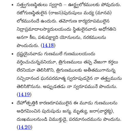
సత్త్వగుణస్థితులు స్వర్గాది – ఊర్ధ్వలోకములకు పోవుదురు.
రజోగుణస్థితులైన (రాజస)పురుషులు మధ్య (మానవ)
లోకమునందే ఉందురు. తమోగుణ కార్యరూపములైన
నిద్రాప్రమాదాలస్యాదులయందు స్థితులైనవారు అధోగతిని
అనగా కీట, పశుపక్ష్యాది యోనులను, నరకములను
పొందుదురు. (
14.18
)
ద్రష్టయైనవాడు గుణములే గుణములయందు
వర్తించుచున్నవనియూ, త్రిగుణములు తప్ప వేఱుగా కర్తలు
లేరనియూ తెలిసికొని, త్రిగుణములకు అతీతముగానున్న
సచ్చిదానంద ఘనపరమాత్మ స్వరూపుడనైన నా తత్త్వమును
తెలిసికొనును. అప్పుడతడు నా స్వరూపమునే పొందును.
(
14.19
)
దేహోత్పత్తికి కారణరూపములైన ఈ మూడు గుణములను
అధిగమించిన పురుషుడు జన్మ, మృత్యు, జరా(వార్ధక్య),
దుఃఖములనుండి విముక్తుడై, పరమానందమును పొందును.
(
14.20
)