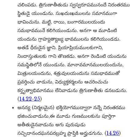
చలింపడు. త్రిగుణాతీతుడు స్వస్వరూపమునందే నిరంతరము
స్థితుడై యుండును. సుఖదుఃఖములను సమానముగా
భావించును. మట్టి, రాయి, బంగారములయందు
సమభావమునే కలిగియుండును. అనగా ఆ మూడింటి
యందును గ్రాహ్యత్యాజ్య భావములను కలిగియుండడు.
అతడే ధీరుడైన జ్ఞాని. ప్రియాప్రియములకుగాని,
నిందాస్తుతులకు గాని తొణకడు. అనగా రెండింటి యందును
సమస్థితిలోనే యుండును. మానావమానములయందును,
మిత్రులయందును, శత్రువులయందును సమభావముతో
ప్రవర్తించు వాడును, విధ్యుక్తకర్మలను ఆచరించుచు
కర్తృత్వాభిమానము లేనివాడును త్రిగుణాతీతు డనబడును.
(
14.22-25
)
అనన్య (నిర్మలమైన) భక్తియోగముద్వారా నన్నే నిరంతరము
భజించువాడును,ఈ మూడు గుణములకును పూర్తిగా
అతీతుడైనవాడును అగు పురుషుడు
సచ్చిదానందఘనపరబ్రహ్మ ప్రాప్తికి అర్హుడగును. (
14.26
)