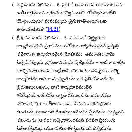
అర్జునుడు పలికెను – ఓ ప్రభూ! ఈ మూడు గుణములకును
అతీతుడైనవాని లక్షణములెవ్వి? అతని లోకవ్యవహారరీతి
యెట్లుండును? మనుష్యుడు త్రిగుణాతీతుడగుటకు
ఉపాయమేమి? (
14.21
)
శ్రీ భగవానుడు పలికెను – ఓ పాండవా! సత్త్వగుణ
కార్యరూపమైన ప్రకాశము, రజోగుణకార్యరూపమైన ప్రవృత్తి,
తమోగుణ కార్యరూపమైన మోహము, తమంతట తామే
ఏర్పడినప్పుడు త్రిగుణాతీతుడు ద్వేషింపడు – అనగా వాటిని
గూర్చివిచారపడడు. అట్లే అవి తొలగిపోయినప్పుడు వాటికై
కాంక్షపడడు అనగా ఎల్లప్పుడును ఒకే స్థితిలోనుండును.
త్రిగుణములకును, వాటి కార్యరూపములైన
శరీరేంద్రియాంతఃకరణ వ్యాపారములకును ఏమాత్రము
చలింపక, త్రిగుణాతీతుడు, ఉదాసీనుని వలె(సాక్షివలె)
ఉండును. గుణములే గుణములయందు ప్రవర్తించు చున్నవని
తలంచును. అతడు సచ్చిదానందఘన పరమాత్మయందు
ఏకీభావస్థితుడై యుండును. ఈ స్థితినుండి ఎన్నడును