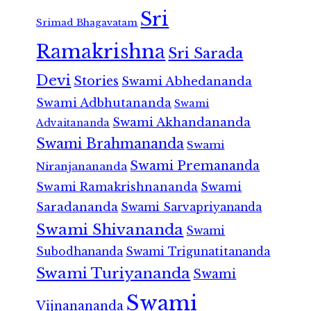
Sri
Srimad Bhagavatam
Ramakrishna
Sri Sarada
Devi
Stories
Swami Abhedananda
Swami Adbhutananda
Swami
Swami Akhandananda
Advaitananda
Swami Brahmananda
Swami
Swami Premananda
Niranjanananda
Swami Ramakrishnananda
Swami
Saradananda
Swami Sarvapriyananda
Swami Shivananda
Swami
Subodhananda
Swami Trigunatitananda
Swami Turiyananda
Swami
Swami
Vijnanananda