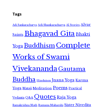
Tags
Alvar
Adi Shankaracharya
Adi Sankaracharya
AI Stories
Bhagavad Gita
Bhakti
Saints
Complete
Buddhism
Yoga
Works of Swami
Vivekananda
Gautama
Buddha
Jnana Yoga
Karma
Hinduism
Poems
Yoga
Meditation
Mataji
Practical
Quotes
Raja Yoga
Vedanta
Q&A
Sister Nivedita
Ramana Maharshi
Ramakrishna Math