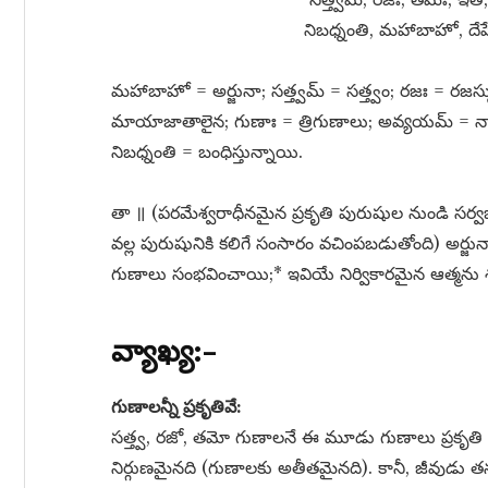
నిబధ్నంతి, మహాబాహో, దేహ
మహాబాహో = అర్జునా; సత్త్వమ్​ = సత్త్వం; రజః = రజస
మాయాజాతాలైన; గుణాః = త్రిగుణాలు; అవ్యయమ్​ = నా
నిబధ్నంతి = బంధిస్తున్నాయి.
తా ॥ (పరమేశ్వరాధీనమైన ప్రకృతి పురుషుల నుండి సర్వభ
వల్ల పురుషునికి కలిగే సంసారం వచింపబడుతోంది) అర్జున
గుణాలు సంభవించాయి;* ఇవియే నిర్వికారమైన ఆత్మను శర
వ్యాఖ్య:–
గుణాలన్నీ ప్రకృతివే:
సత్త్వ, రజో, తమో గుణాలనే ఈ మూడు గుణాలు ప్రకృతి వ
నిర్గుణమైనది (గుణాలకు అతీతమైనది). కానీ, జీవుడు 