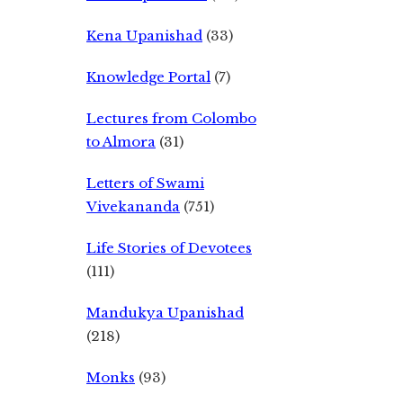
Kena Upanishad
(33)
Knowledge Portal
(7)
Lectures from Colombo
to Almora
(31)
Letters of Swami
Vivekananda
(751)
Life Stories of Devotees
(111)
Mandukya Upanishad
(218)
Monks
(93)