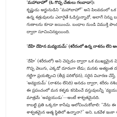
‘మహాబాహో’ (ఓ గొప్ప చేతులు గలవాడా!):
కృష్ణుడు అర్జునుడిని “మహాబాహో” అని పిలవడంలో ఒక
ఉన్న శత్రువులను ఎలాగైతే ఓడిస్తున్నావో, అలాగే నిన్న
గుణాలను కూడా జయించు. బంధాల నుండి విముక్తి పొంది 
ద్వారా సూచించినట్లయింది.
‘దేహే దేహిన మవ్యయమ్’ (శరీరంలో ఉన్న నాశనం లేని ఆత
‘దేహే’ (శరీరంలో) అని చెప్పడం ద్వారా ఒక ముఖ్యమైన 
గొప్ప వెలుగు, ఎక్కడో దూరంగా లేడు; మనకు అత్యంత దగ్
గట్టిగా ప్రయత్నించి (తీవ్ర పరిశోధన), సరైన విచారణ చేస
‘అవ్యయమ్’ (నాశనం లేనిది) అనడం ద్వారా, శరీరం నశిం
ఈ ప్రపంచంలో మన కళ్ళకు కనిపించే వస్తువులన్నీ ‘వ్యయ
మాత్రమే ‘అవ్యయుడు’—అంటే శాశ్వతమైనది.
కాబట్టి ప్రతి ఒక్కరూ కాసేపు ఆలోచించుకోవాలి: “నేను ఈ
శాశ్వతమైన ఆత్మ స్థితిలో ఉన్నానా?” అని. ఒకవేళ ఇంక