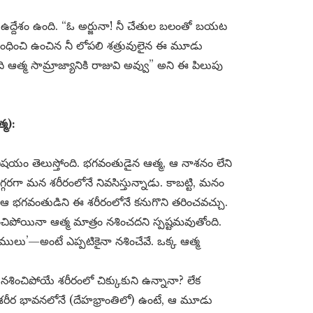
 ఉద్దేశం ఉంది. “ఓ అర్జునా! నీ చేతుల బలంతో బయట
ు బంధించి ఉంచిన నీ లోపలి శత్రువులైన ఈ మూడు
ఆత్మ సామ్రాజ్యానికి రాజువి అవ్వు” అని ఈ పిలుపు
్మ):
విషయం తెలుస్తోంది. భగవంతుడైన ఆత్మ, ఆ నాశనం లేని
గరగా మన శరీరంలోనే నివసిస్తున్నాడు. కాబట్టి, మనం
్తే, ఆ భగవంతుడిని ఈ శరీరంలోనే కనుగొని తరించవచ్చు.
చిపోయినా ఆత్మ మాత్రం నశించదని స్పష్టమవుతోంది.
ములు’—అంటే ఎప్పటికైనా నశించేవే. ఒక్క ఆత్మ
 నశించిపోయే శరీరంలో చిక్కుకుని ఉన్నానా? లేక
ా శరీర భావనలోనే (దేహభ్రాంతిలో) ఉంటే, ఆ మూడు