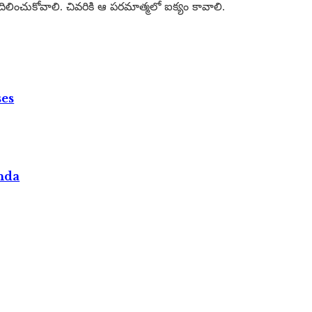
ిలించుకోవాలి. చివరికి ఆ పరమాత్మలో ఐక్యం కావాలి.
ses
nda