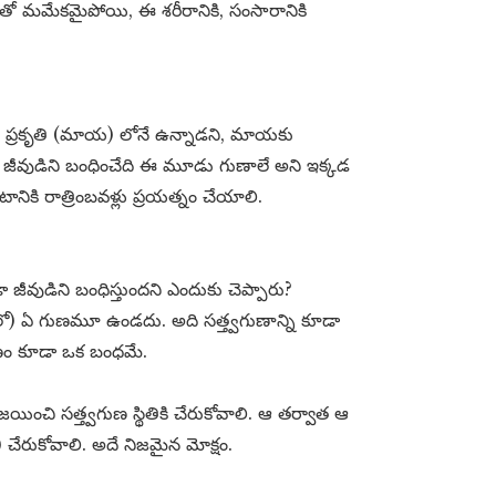
ో మమేకమైపోయి, ఈ శరీరానికి, సంసారానికి
 ప్రకృతి (మాయ) లోనే ఉన్నాడని, మాయకు
. జీవుడిని బంధించేది ఈ మూడు గుణాలే అని ఇక్కడ
ానికి రాత్రింబవళ్లు ప్రయత్నం చేయాలి.
ీవుడిని బంధిస్తుందని ఎందుకు చెప్పారు?
థితిలో) ఏ గుణమూ ఉండదు. అది సత్త్వగుణాన్ని కూడా
్వగుణం కూడా ఒక బంధమే.
ంచి సత్త్వగుణ స్థితికి చేరుకోవాలి. ఆ తర్వాత ఆ
ిని) చేరుకోవాలి. అదే నిజమైన మోక్షం.