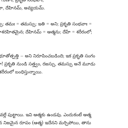
ే, దేహినమ్​, అవ్యయమ్​.
్సు; తమః = తమస్సు; ఇతి = అని; ప్రకృతి సంభవాః =
శరహితమైన; దేహినమ్​ = ఆత్మను; దేహే = శరీరంలో;
ూతోత్పత్తి – అని నిరూపించబడింది; ఇక ప్రకృతి సంగం
ా! ప్రకృతి నుండి సత్త్వం, రజస్సు, తమస్సు అనే మూడు
ీరంలో బంధిస్తున్నాయి.
ల్లే పుట్టాయి. ఇవి ఆత్మకు ఉండవు. ఎందుకంటే ఆత్మ
తన నిజమైన రూపం (ఆత్మ) ఇదేనని మర్చిపోయి, తాను