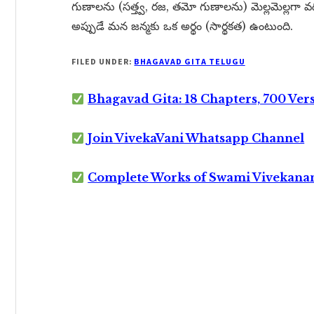
గుణాలను (సత్త్వ, రజ, తమో గుణాలను) మెల్లమెల్లగా వద
అప్పుడే మన జన్మకు ఒక అర్థం (సార్థకత) ఉంటుంది.
FILED UNDER:
BHAGAVAD GITA TELUGU
Bhagavad Gita: 18 Chapters, 700 Ver
Join VivekaVani Whatsapp Channel
Complete Works of Swami Vivekana