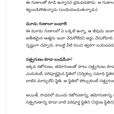
ఈ గుణాలతో కూడి ఉన్నానని భ్రమపడతాడు. ఆ గుణాలత
కట్టుబడిపోతున్నాడు (బంధింపబడుతున్నాడు).
మూడు గుణాలూ బంధాలే:
ఈ మూడు గుణాలలో ఏ ఒక్కటి ఉన్నా, ఆ జీవుడు ఇంకా
అతీతమైన ఆత్మను ఇంకా చేరుకోలేదని అర్థం చేసుకోవాలి
స్పష్టంగా చెప్పారు. కాబట్టి వీటి నుంచి త్వరగా బయటపడట
సత్త్వగుణం కూడా బంధమేనా?
ఇక్కడ రజోగుణం, తమోగుణంతో పాటు సత్త్వగుణం కూడా జ
ఎందుకంటే, పరిపూర్ణమైన స్థితిలో (నిర్వికల్ప సమాధి స్
దాటిన మార్పులేని స్థితి. ఆ స్థితిలో పోల్చుకుంటే సత్త
అయితే, సాధనలో ముందు రజోగుణాన్ని, తమోగుణాన్ని జయి
సత్త్వగుణాన్ని కూడా దాటి పరిపూర్ణ స్థితిని (నిర్గుణ స్థిత