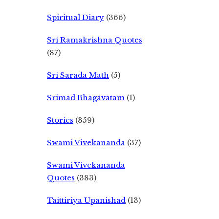
Spiritual Diary
(366)
Sri Ramakrishna Quotes
(87)
Sri Sarada Math
(5)
Srimad Bhagavatam
(1)
Stories
(359)
Swami Vivekananda
(37)
Swami Vivekananda
Quotes
(383)
Taittiriya Upanishad
(13)