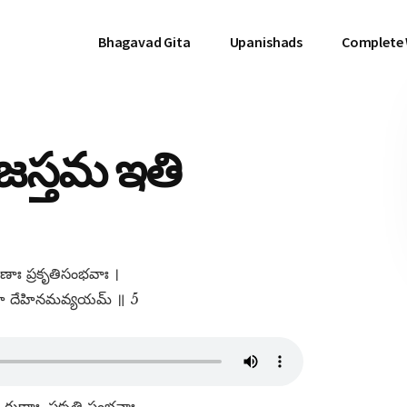
Bhagavad Gita
Upanishads
Complete
రజస్తమ ఇతి
ుణాః ప్రకృతిసంభవాః ।
హే దేహినమవ్యయమ్​ ॥ 5
, గుణాః, ప్రకృతి సంభవాః,