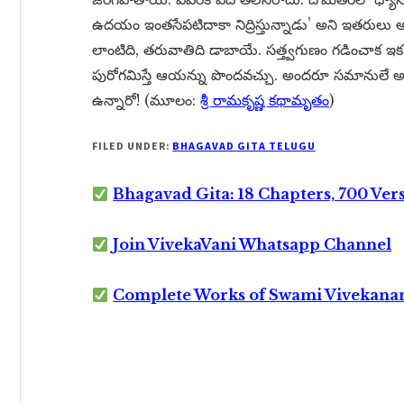
ఉదయం ఇంతసేపటిదాకా నిద్రిస్తున్నాడు’ అని ఇతరులు అన
లాంటిది, తరువాతిది డాబాయే. సత్త్వగుణం గడించాక ఇక 
పురోగమిస్తే ఆయన్ను పొందవచ్చు. అందరూ సమానులే అని
ఉన్నారో! (మూలం:
శ్రీ రామకృష్ణ కథామృతం
)
FILED UNDER:
BHAGAVAD GITA TELUGU
Bhagavad Gita: 18 Chapters, 700 Ver
Join VivekaVani Whatsapp Channel
Complete Works of Swami Vivekana