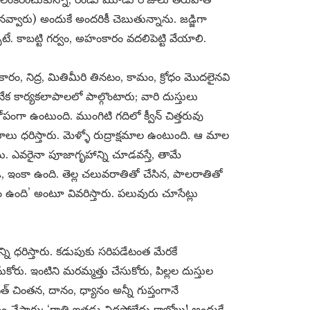
 నవ్వారు) అందుకే అందరికీ చెబుతున్నాను. జడ్జిగా
టే. కాబట్టి గర్వం, అహంకారం వదలిపెట్టి వేయాలి.
రం, నిద్ర, మితిమీరి తినటం, కామం, క్రోధం మొదలైనవి
కార్యకలాపాలలో పాల్గొంటారు; వారి దుస్తులు
ంగా ఉంటుంది. ముంగిటి గదిలో క్వీన్ చిత్తరువు
 ధరిస్తారు. మెళ్ళో రుద్రాక్షమాల ఉంటుంది. ఆ మాల
ి. ఎవరైనా పూజాగృహాన్ని చూడవస్తే, తామే
ి, ఇంకా ఉంది. తెల్ల చలువరాతితో చేసిన, పాలరాతితో
ది’ అంటూ వివరిస్తారు. పలువురు చూసేట్లు
న్ని ధరిస్తారు. కడుపుకు సరిపడేటంత మేరకే
ోరు. ఇంటిని మరమ్మత్తు చేసుకోరు, పిల్లల దుస్తుల
వత్ చింతన, దానం, ధ్యానం అన్నీ గుప్తంగానే
చేస్తారు; ‘రాత్రి ఇతడు నిద్రపోలేదు కాబోలు! అందుకే