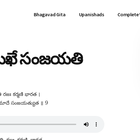
Bhagavad Gita
Upanishads
Complete
 సుఖే సంజయతి
 రజః కర్మణి భారత ।
్రమాదే సంజయత్యుత ॥ 9
ి, రజః, కర్మణి, భారత,