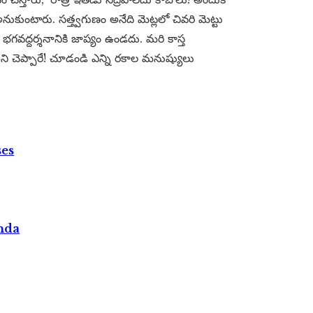
ుకుంటారు. సత్త్వగుణం అనేది మెట్లలో చివరి మెట్టు
భగవద్దర్శనానికి జాప్యం ఉండదు. మరి కాస్త
 చెప్పారే! చూడండి ఎన్ని రకాల మనుష్యులు
ses
nda