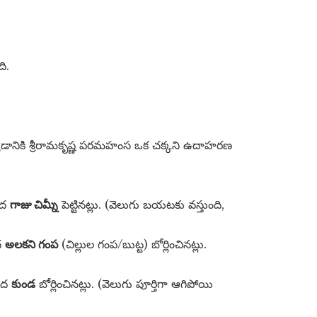
ి.
డానికి శ్రీరామకృష్ణ పరమహంస ఒక చక్కని ఉదాహరణ
ీద
గాజు చిమ్నీ
పెట్టినట్లు. (వెలుగు బయటకు వస్తుంది,
ద
అలకని గంప
(చిల్లుల గంప/బుట్ట) బోర్లించినట్లు.
ీద
కుండ
బోర్లించినట్లు. (వెలుగు పూర్తిగా ఆగిపోయి