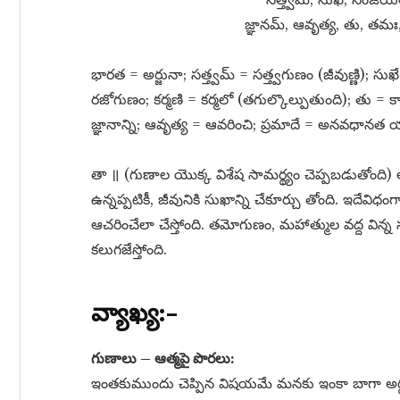
జ్ఞానమ్​, ఆవృత్య, తు, తమ
భారత = అర్జునా; సత్త్వమ్​ = సత్త్వగుణం (జీవుణ్ణి);
రజోగుణం; కర్మణి = కర్మలో (తగుల్కొల్పుతుంది); తు =
జ్ఞానాన్ని; ఆవృత్య = ఆవరించి; ప్రమాదే = అనవధానత
తా ॥ (గుణాల యొక్క విశేష సామర్థ్యం చెప్పబడుతోంది) 
ఉన్నప్పటికీ, జీవునికి సుఖాన్ని చేకూర్చు తోంది. ఇదేవి
ఆచరించేలా చేస్తోంది. తమోగుణం, మహాత్ముల వద్ద విన్న సత్
కలుగజేస్తోంది.
వ్యాఖ్య:–
గుణాలు – ఆత్మపై పొరలు:
ఇంతకుముందు చెప్పిన విషయమే మనకు ఇంకా బాగా అర్థం