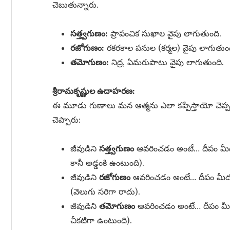
చెబుతున్నారు.
సత్త్వగుణం:
ప్రాపంచిక సుఖాల వైపు లాగుతుంది.
రజోగుణం:
రకరకాల పనుల (కర్మల) వైపు లాగుతుంద
తమోగుణం:
నిద్ర, ఏమరుపాటు వైపు లాగుతుంది.
శ్రీరామకృష్ణుల ఉదాహరణ:
ఈ మూడు గుణాలు మన ఆత్మను ఎలా కప్పేస్తాయో చెప్ప
చెప్పారు:
జీవుడిని
సత్త్వగుణం
ఆవరించడం అంటే… దీపం మ
కానీ అడ్డంకి ఉంటుంది).
జీవుడిని
రజోగుణం
ఆవరించడం అంటే… దీపం మీ
(వెలుగు సరిగా రాదు).
జీవుడిని
తమోగుణం
ఆవరించడం అంటే… దీపం మ
చీకటిగా ఉంటుంది).