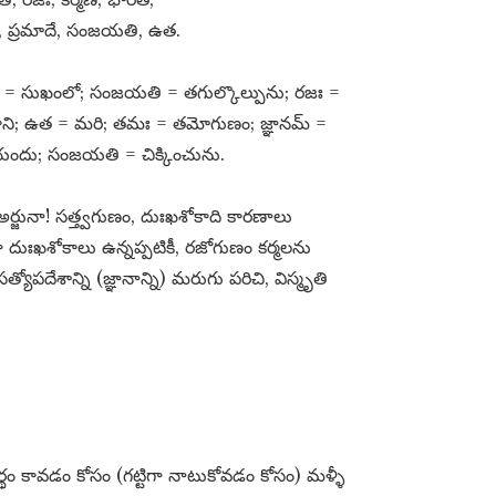
ః, ప్రమాదే, సంజయతి, ఉత.
 సుఖే = సుఖంలో; సంజయతి = తగుల్కొల్పును; రజః =
 కాని; ఉత = మరి; తమః = తమోగుణం; జ్ఞానమ్​ =
 యందు; సంజయతి = చిక్కించును.
అర్జునా! సత్త్వగుణం, దుఃఖశోకాది కారణాలు
ధంగా దుఃఖశోకాలు ఉన్నప్పటికీ, రజోగుణం కర్మలను
యోపదేశాన్ని (జ్ఞానాన్ని) మరుగు పరిచి, విస్మృతి
 కావడం కోసం (గట్టిగా నాటుకోవడం కోసం) మళ్ళీ