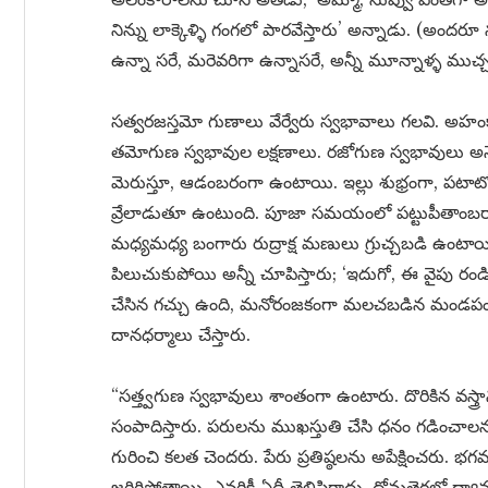
నిన్ను లాక్కెళ్ళి గంగలో పారవేస్తారు’ అన్నాడు. (అందరూ
ఉన్నా సరే, మరెవరిగా ఉన్నాసరే, అన్నీ మూన్నాళ్ళ ముచ్చ
సత్వరజస్తమో గుణాలు వేర్వేరు స్వభావాలు గలవి. అహంకా
తమోగుణ స్వభావుల లక్షణాలు. రజోగుణ స్వభావులు అనేక 
మెరుస్తూ, ఆడంబరంగా ఉంటాయి. ఇల్లు శుభ్రంగా, పటాటోప
వ్రేలాడుతూ ఉంటుంది. పూజా సమయంలో పట్టుపీతాంబరాలు
మధ్యమధ్య బంగారు రుద్రాక్ష మణులు గ్రుచ్చబడి ఉంటాయ
పిలుచుకుపోయి అన్నీ చూపిస్తారు; ‘ఇదుగో, ఈ వైపు రండ
చేసిన గచ్చు ఉంది, మనోరంజకంగా మలచబడిన మండపం ఉం
దానధర్మాలు చేస్తారు.
“సత్త్వగుణ స్వభావులు శాంతంగా ఉంటారు. దొరికిన వస్త్రా
సంపాదిస్తారు. పరులను ముఖస్తుతి చేసి ధనం గడించాలనుక
గురించి కలత చెందరు. పేరు ప్రతిష్ఠలను అపేక్షించరు. భగ
జరిగిపోతాయి. ఎవరికీ ఏదీ తెలిసిరాదు. దోమతెరలో ధ్యానం 