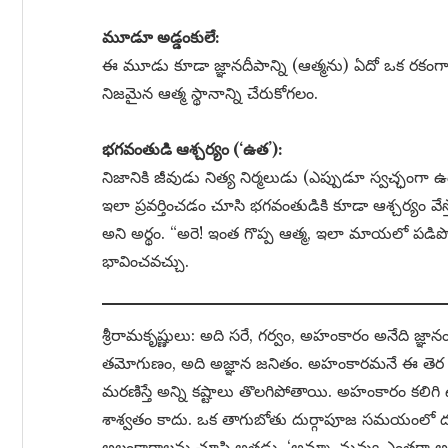
మూడూ అడ్డంకులే:
ఈ మూడు కూడా జ్ఞానదీపాన్ని (ఆత్మను) ఏదో ఒక రకంగా
నిజమైన ఆత్మ స్థానాన్ని చేరుకోగలం.
భగవంతుడి ఆశ్చర్యం (‘ఉత’):
నిజానికి జీవుడు నిత్య నిర్మలుడు (ఎప్పుడూ స్వచ్ఛం
ఇలా ప్రవర్తించడం చూసి భగవంతుడికి కూడా ఆశ్చర్యం వేస్
అని అర్థం. “అరె! ఇంత గొప్ప ఆత్మ, ఇలా మాయలో పడిప
భావించవచ్చు.
శ్రీరామకృష్ణులు: అది సరే, గర్వం, అహంకారం అనేది జ
తమోగుణం, అది అజ్ఞాన జనితం. అహంకారమనే ఈ తెర ఉన
మరణిస్తే అన్ని కష్టాలు తొలగిపోతాయి. అహంకారం కలి
శాశ్వతం కాదు. ఒక తాగుబోతు దుర్గాపూజ సమయంలో దుర్గ
అలంకారాలను చూసి అతడు, ‘అమ్మా, నువ్వు ఎంతగా అ