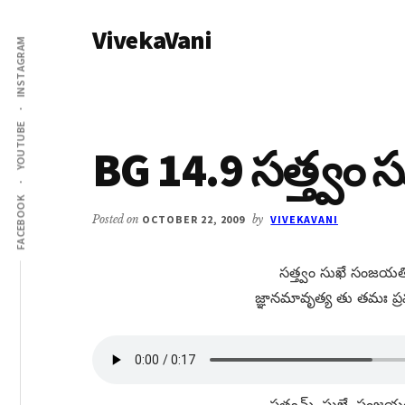
Additional
Skip
Skip
VivekaVani
to
to
menu
INSTAGRAM
main
primary
Voice
content
sidebar
of
Vivekananda
YOUTUBE
BG 14.9 సత్త్వం
FACEBOOK
Posted on
OCTOBER 22, 2009
by
VIVEKAVANI
సత్త్వం సుఖే సంజయతి
జ్ఞానమావృత్య తు తమః ప
సత్త్వమ్​, సుఖే, సంజయత