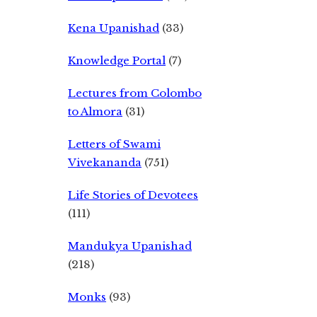
Kena Upanishad
(33)
Knowledge Portal
(7)
Lectures from Colombo
to Almora
(31)
Letters of Swami
Vivekananda
(751)
Life Stories of Devotees
(111)
Mandukya Upanishad
(218)
Monks
(93)