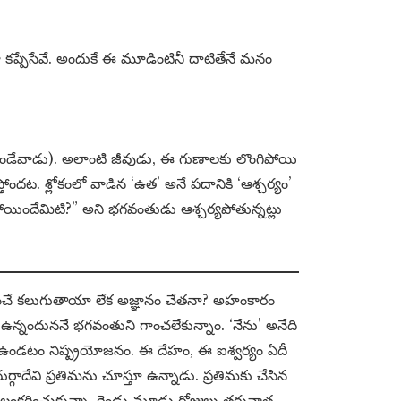
 కప్పేసేవే. అందుకే ఈ మూడింటినీ దాటితేనే మనం
గా ఉండేవాడు). అలాంటి జీవుడు, ఈ గుణాలకు లొంగిపోయి
తోందట. శ్లోకంలో వాడిన ‘ఉత’ అనే పదానికి ‘ఆశ్చర్యం’
ోయిందేమిటి?” అని భగవంతుడు ఆశ్చర్యపోతున్నట్లు
్ఞానంచే కలుగుతాయా లేక అజ్ఞానం చేతనా? అహంకారం
్నందుననే భగవంతుని గాంచలేకున్నాం. ‘నేను’ అనేది
గి ఉండటం నిష్ప్రయోజనం. ఈ దేహం, ఈ ఐశ్వర్యం ఏదీ
ాదేవి ప్రతిమను చూస్తూ ఉన్నాడు. ప్రతిమకు చేసిన
లంకరించుకున్నా, రెండు మూడు రోజులు తరువాత