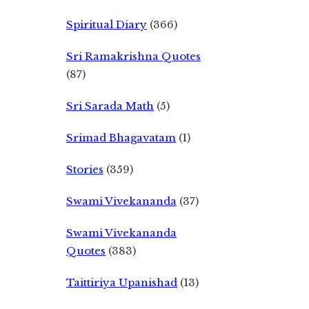
Spiritual Diary
(366)
Sri Ramakrishna Quotes
(87)
Sri Sarada Math
(5)
Srimad Bhagavatam
(1)
Stories
(359)
Swami Vivekananda
(37)
Swami Vivekananda
Quotes
(383)
Taittiriya Upanishad
(13)