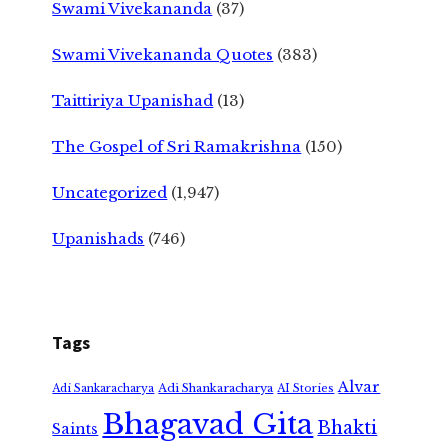
Swami Vivekananda
(37)
Swami Vivekananda Quotes
(383)
Taittiriya Upanishad
(13)
The Gospel of Sri Ramakrishna
(150)
Uncategorized
(1,947)
Upanishads
(746)
Tags
Alvar
Adi Shankaracharya
Adi Sankaracharya
AI Stories
Bhagavad Gita
Bhakti
Saints