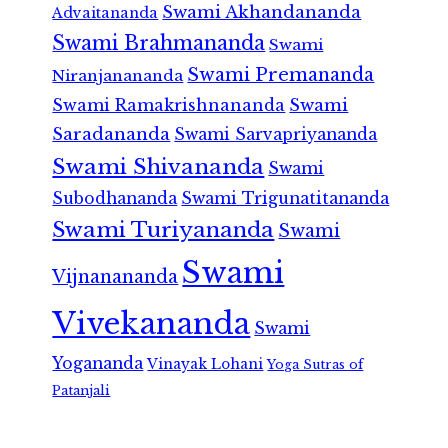
Swami Akhandananda
Advaitananda
Swami Brahmananda
Swami
Swami Premananda
Niranjanananda
Swami Ramakrishnananda
Swami
Saradananda
Swami Sarvapriyananda
Swami Shivananda
Swami
Subodhananda
Swami Trigunatitananda
Swami Turiyananda
Swami
Swami
Vijnanananda
Vivekananda
Swami
Yogananda
Vinayak Lohani
Yoga Sutras of
Patanjali