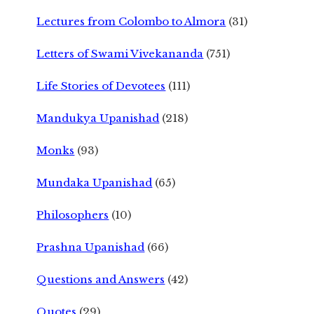
Lectures from Colombo to Almora
(31)
Letters of Swami Vivekananda
(751)
Life Stories of Devotees
(111)
Mandukya Upanishad
(218)
Monks
(93)
Mundaka Upanishad
(65)
Philosophers
(10)
Prashna Upanishad
(66)
Questions and Answers
(42)
Quotes
(29)