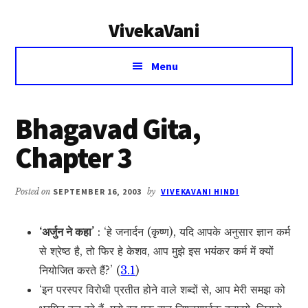
Additional
Skip
Skip
VivekaVani
to
to
menu
main
primary
Voice
content
sidebar
Menu
of
Vivekananda
Bhagavad Gita,
Chapter 3
Posted on
SEPTEMBER 16, 2003
by
VIVEKAVANI HINDI
‘अर्जुन ने कहा’
: ‘हे जनार्दन (कृष्ण), यदि आपके अनुसार ज्ञान कर्म
से श्रेष्ठ है, तो फिर हे केशव, आप मुझे इस भयंकर कर्म में क्यों
नियोजित करते हैं?’ (
3.1
)
‘इन परस्पर विरोधी प्रतीत होने वाले शब्दों से, आप मेरी समझ को