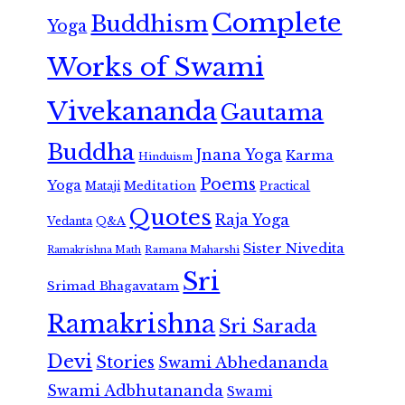
Complete
Buddhism
Yoga
Works of Swami
Vivekananda
Gautama
Buddha
Jnana Yoga
Karma
Hinduism
Poems
Yoga
Meditation
Mataji
Practical
Quotes
Raja Yoga
Vedanta
Q&A
Sister Nivedita
Ramana Maharshi
Ramakrishna Math
Sri
Srimad Bhagavatam
Ramakrishna
Sri Sarada
Devi
Stories
Swami Abhedananda
Swami Adbhutananda
Swami