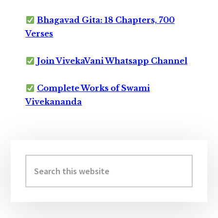
Bhagavad Gita: 18 Chapters, 700
Verses
Join VivekaVani Whatsapp Channel
Complete Works of Swami
Vivekananda
Primary
Sidebar
Search
this
website