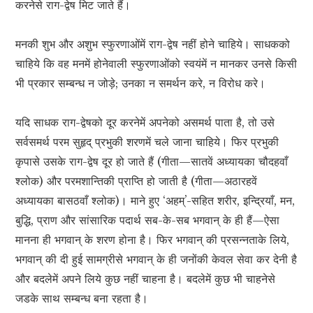
करनेसे राग-द्वेष मिट जाते हैं।
मनकी शुभ और अशुभ स्फुरणाओंमें राग-द्वेष नहीं होने चाहिये। साधकको
चाहिये कि वह मनमें होनेवाली स्फुरणाओंको स्वयंमें न मानकर उनसे किसी
भी प्रकार सम्बन्ध न जोड़े; उनका न समर्थन करे, न विरोध करे।
यदि साधक राग-द्वेषको दूर करनेमें अपनेको असमर्थ पाता है, तो उसे
सर्वसमर्थ परम सुहृद् प्रभुकी शरणमें चले जाना चाहिये। फिर प्रभुकी
कृपासे उसके राग-द्वेष दूर हो जाते हैं (गीता—सातवें अध्यायका चौदहवाँ
श्लोक) और परमशान्तिकी प्राप्ति हो जाती है (गीता—अठारहवें
अध्यायका बासठवाँ श्लोक)। माने हुए ‘अहम्’-सहित शरीर, इन्द्रियाँ, मन,
बुद्धि, प्राण और सांसारिक पदार्थ सब-के-सब भगवान् के ही हैं—ऐसा
मानना ही भगवान् के शरण होना है। फिर भगवान् की प्रसन्नताके लिये,
भगवान् की दी हुई सामग्रीसे भगवान् के ही जनोंकी केवल सेवा कर देनी है
और बदलेमें अपने लिये कुछ नहीं चाहना है। बदलेमें कुछ भी चाहनेसे
जडके साथ सम्बन्ध बना रहता है।