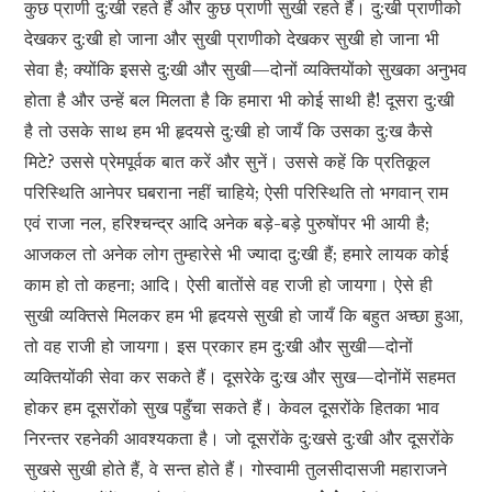
कुछ प्राणी दु:खी रहते हैं और कुछ प्राणी सुखी रहते हैं। दु:खी प्राणीको
देखकर दु:खी हो जाना और सुखी प्राणीको देखकर सुखी हो जाना भी
सेवा है; क्योंकि इससे दु:खी और सुखी—दोनों व्यक्तियोंको सुखका अनुभव
होता है और उन्हें बल मिलता है कि हमारा भी कोई साथी है! दूसरा दु:खी
है तो उसके साथ हम भी हृदयसे दु:खी हो जायँ कि उसका दु:ख कैसे
मिटे? उससे प्रेमपूर्वक बात करें और सुनें। उससे कहें कि प्रतिकूल
परिस्थिति आनेपर घबराना नहीं चाहिये; ऐसी परिस्थिति तो भगवान् राम
एवं राजा नल, हरिश्चन्द्र आदि अनेक बड़े-बड़े पुरुषोंपर भी आयी है;
आजकल तो अनेक लोग तुम्हारेसे भी ज्यादा दु:खी हैं; हमारे लायक कोई
काम हो तो कहना; आदि। ऐसी बातोंसे वह राजी हो जायगा। ऐसे ही
सुखी व्यक्तिसे मिलकर हम भी हृदयसे सुखी हो जायँ कि बहुत अच्छा हुआ,
तो वह राजी हो जायगा। इस प्रकार हम दु:खी और सुखी—दोनों
व्यक्तियोंकी सेवा कर सकते हैं। दूसरेके दु:ख और सुख—दोनोंमें सहमत
होकर हम दूसरोंको सुख पहुँचा सकते हैं। केवल दूसरोंके हितका भाव
निरन्तर रहनेकी आवश्यकता है। जो दूसरोंके दु:खसे दु:खी और दूसरोंके
सुखसे सुखी होते हैं, वे सन्त होते हैं। गोस्वामी तुलसीदासजी महाराजने