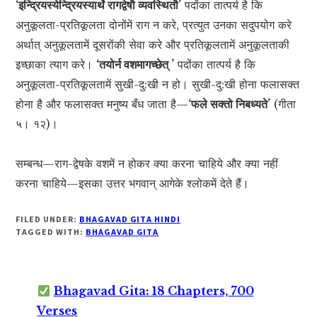
‘इन्द्रियस्येन्द्रियस्यार्थे रागद्वेषौ व्यवस्थितौ’
पदोंका तात्पर्य है कि
अनुकूलता-प्रतिकूलता दोनोंमें राग न करे, प्रत्युत उनका सदुपयोग करे
अर्थात् अनुकूलतामें दूसरोंकी सेवा करे और प्रतिकूलतामें अनुकूलताकी
इच्छाका त्याग करे।
‘तयोर्न वशमागच्छेत् ’
पदोंका तात्पर्य है कि
अनुकूलता-प्रतिकूलतामें सुखी-दु:खी न हो। सुखी-दु:खी होना फलासक्त
होना है और फलासक्त मनुष्य बँध जाता है—
‘फले सक्तो निबध्यते’
(गीता
५। १२)।
सम्बन्ध—राग-द्वेषके वशमें न होकर क्या करना चाहिये और क्या नहीं
करना चाहिये—इसका उत्तर भगवान् आगेके श्लोकमें देते हैं।
FILED UNDER:
BHAGAVAD GITA HINDI
TAGGED WITH:
BHAGAVAD GITA
Bhagavad Gita: 18 Chapters, 700
Verses