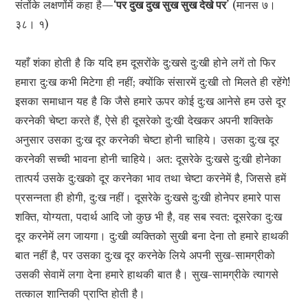
संतोंके लक्षणोंमें कहा है—
‘पर दुख दुख सुख सुख देखे पर’
(मानस ७।
३८। १)
यहाँ शंका होती है कि यदि हम दूसरोंके दु:खसे दु:खी होने लगें तो फिर
हमारा दु:ख कभी मिटेगा ही नहीं; क्योंकि संसारमें दु:खी तो मिलते ही रहेंगे!
इसका समाधान यह है कि जैसे हमारे ऊपर कोई दु:ख आनेसे हम उसे दूर
करनेकी चेष्टा करते हैं, ऐसे ही दूसरेको दु:खी देखकर अपनी शक्तिके
अनुसार उसका दु:ख दूर करनेकी चेष्टा होनी चाहिये। उसका दु:ख दूर
करनेकी सच्ची भावना होनी चाहिये। अत: दूसरेके दु:खसे दु:खी होनेका
तात्पर्य उसके दु:खको दूर करनेका भाव तथा चेष्टा करनेमें है, जिससे हमें
प्रसन्नता ही होगी, दु:ख नहीं। दूसरेके दु:खसे दु:खी होनेपर हमारे पास
शक्ति, योग्यता, पदार्थ आदि जो कुछ भी है, वह सब स्वत: दूसरेका दु:ख
दूर करनेमें लग जायगा। दु:खी व्यक्तिको सुखी बना देना तो हमारे हाथकी
बात नहीं है, पर उसका दु:ख दूर करनेके लिये अपनी सुख-सामग्रीको
उसकी सेवामें लगा देना हमारे हाथकी बात है। सुख-सामग्रीके त्यागसे
तत्काल शान्तिकी प्राप्ति होती है।