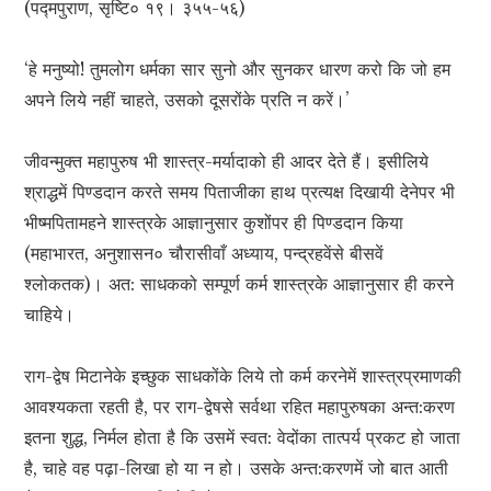
(पद्मपुराण, सृष्टि० १९। ३५५-५६)
‘हे मनुष्यो! तुमलोग धर्मका सार सुनो और सुनकर धारण करो कि जो हम
अपने लिये नहीं चाहते, उसको दूसरोंके प्रति न करें।’
जीवन्मुक्त महापुरुष भी शास्त्र-मर्यादाको ही आदर देते हैं। इसीलिये
श्राद्धमें पिण्डदान करते समय पिताजीका हाथ प्रत्यक्ष दिखायी देनेपर भी
भीष्मपितामहने शास्त्रके आज्ञानुसार कुशोंपर ही पिण्डदान किया
(महाभारत, अनुशासन० चौरासीवाँ अध्याय, पन्द्रहवेंसे बीसवें
श्लोकतक)। अत: साधकको सम्पूर्ण कर्म शास्त्रके आज्ञानुसार ही करने
चाहिये।
राग-द्वेष मिटानेके इच्छुक साधकोंके लिये तो कर्म करनेमें शास्त्रप्रमाणकी
आवश्यकता रहती है, पर राग-द्वेषसे सर्वथा रहित महापुरुषका अन्त:करण
इतना शुद्ध, निर्मल होता है कि उसमें स्वत: वेदोंका तात्पर्य प्रकट हो जाता
है, चाहे वह पढ़ा-लिखा हो या न हो। उसके अन्त:करणमें जो बात आती