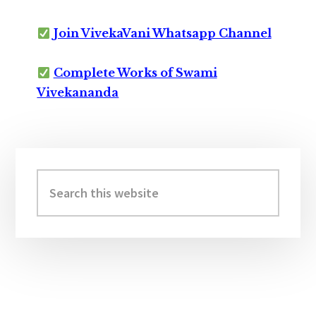
Join VivekaVani Whatsapp Channel
Complete Works of Swami
Vivekananda
Primary
Sidebar
Search
this
website