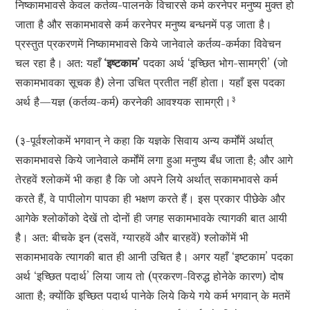
निष्कामभावसे केवल कर्तव्य-पालनके विचारसे कर्म करनेपर मनुष्य मुक्त हो
जाता है और सकामभावसे कर्म करनेपर मनुष्य बन्धनमें पड़ जाता है।
प्रस्तुत प्रकरणमें निष्कामभावसे किये जानेवाले कर्तव्य-कर्मका विवेचन
चल रहा है। अत: यहाँ
‘इष्टकाम’
पदका अर्थ ‘इच्छित भोग-सामग्री’ (जो
सकामभावका सूचक है) लेना उचित प्रतीत नहीं होता। यहाँ इस पदका
३
अर्थ है—यज्ञ (कर्तव्य-कर्म) करनेकी आवश्यक सामग्री।
(३-पूर्वश्लोकमें भगवान् ने कहा कि यज्ञके सिवाय अन्य कर्मोंमें अर्थात्
सकामभावसे किये जानेवाले कर्मोंमें लगा हुआ मनुष्य बँध जाता है; और आगे
तेरहवें श्लोकमें भी कहा है कि जो अपने लिये अर्थात् सकामभावसे कर्म
करते हैं, वे पापीलोग पापका ही भक्षण करते हैं। इस प्रकार पीछेके और
आगेके श्लोकोंको देखें तो दोनों ही जगह सकामभावके त्यागकी बात आयी
है। अत: बीचके इन (दसवें, ग्यारहवें और बारहवें) श्लोकोंमें भी
सकामभावके त्यागकी बात ही आनी उचित है। अगर यहाँ ‘इष्टकाम’ पदका
अर्थ ‘इच्छित पदार्थ’ लिया जाय तो (प्रकरण-विरुद्ध होनेके कारण) दोष
आता है; क्योंकि इच्छित पदार्थ पानेके लिये किये गये कर्म भगवान् के मतमें