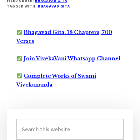
FILED UNDER:
BHAGAVAD GITA
TAGGED WITH:
BHAGAVAD GITA
Bhagavad Gita: 18 Chapters, 700
Verses
Join VivekaVani Whatsapp Channel
Complete Works of Swami
Vivekananda
Primary
Sidebar
Search
this
website