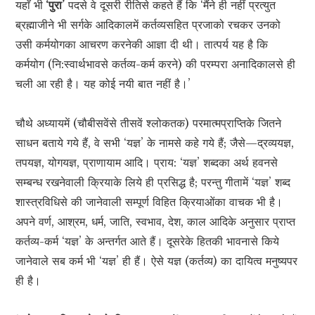
यहाँ भी
‘पुरा’
पदसे वे दूसरी रीतिसे कहते हैं कि ‘मैंने ही नहीं प्रत्युत
ब्रह्माजीने भी सर्गके आदिकालमें कर्तव्यसहित प्रजाको रचकर उनको
उसी कर्मयोगका आचरण करनेकी आज्ञा दी थी। तात्पर्य यह है कि
कर्मयोग (नि:स्वार्थभावसे कर्तव्य-कर्म करने) की परम्परा अनादिकालसे ही
चली आ रही है। यह कोई नयी बात नहीं है।’
चौथे अध्यायमें (चौबीसवेंसे तीसवें श्लोकतक) परमात्मप्राप्तिके जितने
साधन बताये गये हैं, वे सभी ‘यज्ञ’ के नामसे कहे गये हैं; जैसे—द्रव्ययज्ञ,
तपयज्ञ, योगयज्ञ, प्राणायाम आदि। प्राय: ‘यज्ञ’ शब्दका अर्थ हवनसे
सम्बन्ध रखनेवाली क्रियाके लिये ही प्रसिद्ध है; परन्तु गीतामें ‘यज्ञ’ शब्द
शास्त्रविधिसे की जानेवाली सम्पूर्ण विहित क्रियाओंका वाचक भी है।
अपने वर्ण, आश्रम, धर्म, जाति, स्वभाव, देश, काल आदिके अनुसार प्राप्त
कर्तव्य-कर्म ‘यज्ञ’ के अन्तर्गत आते हैं। दूसरेके हितकी भावनासे किये
जानेवाले सब कर्म भी ‘यज्ञ’ ही हैं। ऐसे यज्ञ (कर्तव्य) का दायित्व मनुष्यपर
ही है।