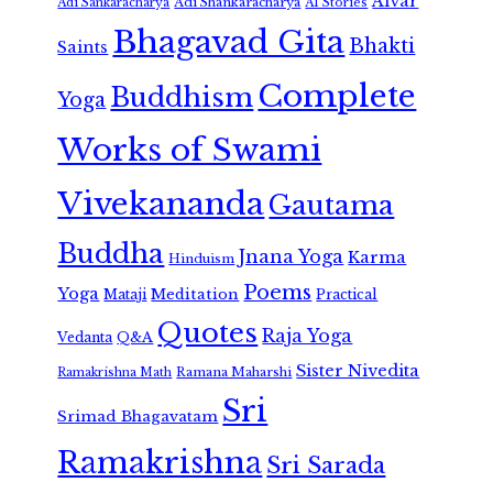
Alvar
Adi Shankaracharya
Adi Sankaracharya
AI Stories
Bhagavad Gita
Bhakti
Saints
Complete
Buddhism
Yoga
Works of Swami
Vivekananda
Gautama
Buddha
Jnana Yoga
Karma
Hinduism
Poems
Yoga
Meditation
Mataji
Practical
Quotes
Raja Yoga
Vedanta
Q&A
Sister Nivedita
Ramana Maharshi
Ramakrishna Math
Sri
Srimad Bhagavatam
Ramakrishna
Sri Sarada