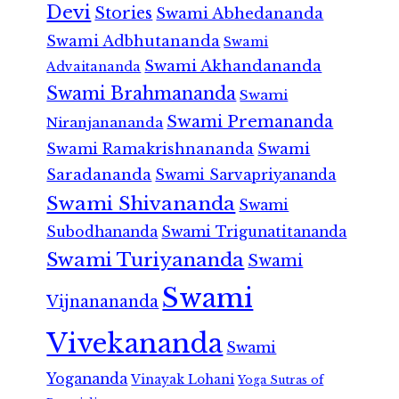
Devi
Stories
Swami Abhedananda
Swami Adbhutananda
Swami
Swami Akhandananda
Advaitananda
Swami Brahmananda
Swami
Swami Premananda
Niranjanananda
Swami Ramakrishnananda
Swami
Saradananda
Swami Sarvapriyananda
Swami Shivananda
Swami
Subodhananda
Swami Trigunatitananda
Swami Turiyananda
Swami
Swami
Vijnanananda
Vivekananda
Swami
Yogananda
Vinayak Lohani
Yoga Sutras of