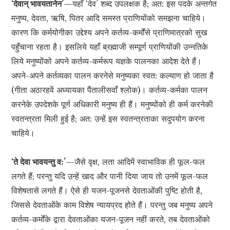
‘देवान् भावयतानेन’
—यहाँ ‘देव’ शब्द उपलक्षक है; अत: इस पदके अन्तर्गत
मनुष्य, देवता, ऋषि, पितर आदि समस्त प्राणियोंको समझना चाहिये।
कारण कि कर्मयोगीका उद्देश्य अपने कर्तव्य-कर्मोंसे प्राणिमात्रको सुख
पहुँचाना रहता है। इसलिये यहाँ ब्रह्माजी सम्पूर्ण प्राणियोंकी उन्नतिके
लिये मनुष्योंको अपने कर्तव्य-कर्मरूप यज्ञके पालनका आदेश देते हैं।
अपने-अपने कर्तव्यका पालन करनेसे मनुष्यका स्वत: कल्याण हो जाता है
(गीता अठारहवें अध्यायका पैंतालीसवाँ श्लोक)। कर्तव्य-कर्मका पालन
करनेके उपदेशके पूर्ण अधिकारी मनुष्य ही हैं। मनुष्योंको ही कर्म करनेकी
स्वतन्त्रता मिली हुई है; अत: उन्हें इस स्वतन्त्रताका सदुपयोग करना
चाहिये।
‘ते देवा भावयन्तु व:’
—जैसे वृक्ष, लता आदिमें स्वाभाविक ही फूल-फल
लगते हैं; परन्तु यदि उन्हें खाद और पानी दिया जाय तो उनमें फूल-फल
विशेषतासे लगते हैं। ऐसे ही यजन-पूजनसे देवताओंकी पुष्टि होती है,
जिससे देवताओंके काम विशेष न्यायप्रद होते हैं। परन्तु जब मनुष्य अपने
कर्तव्य-कर्मोंके द्वारा देवताओंका यजन-पूजन नहीं करते, तब देवताओंको