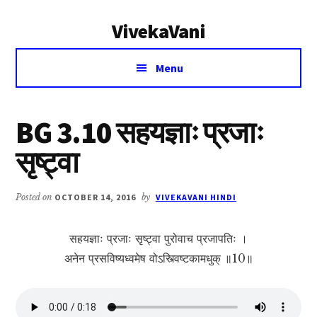
Additional
Skip
Skip
VivekaVani
to
to
menu
main
primary
Voice
content
sidebar
Menu
of
Vivekananda
BG 3.10 सहयज्ञाः प्रजाः
सृष्ट्वा
Posted on
OCTOBER 14, 2016
by
VIVEKAVANI HINDI
सहयज्ञाः प्रजाः सृष्ट्वा पुरोवाच प्रजापतिः ।
अनेन प्रसविष्यध्वमेष वोऽस्त्विष्टकामधुक् ॥10॥