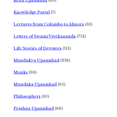
Kena Upanishad
(33)
Knowledge Portal
(7)
Lectures from Colombo to Almora
(31)
Letters of Swami Vivekananda
(751)
Life Stories of Devotees
(111)
Mandukya Upanishad
(218)
Monks
(93)
Mundaka Upanishad
(65)
Philosophers
(10)
Prashna Upanishad
(66)