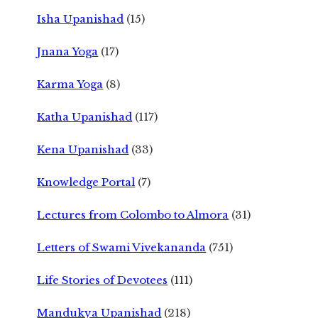
Isha Upanishad
(15)
Jnana Yoga
(17)
Karma Yoga
(8)
Katha Upanishad
(117)
Kena Upanishad
(33)
Knowledge Portal
(7)
Lectures from Colombo to Almora
(31)
Letters of Swami Vivekananda
(751)
Life Stories of Devotees
(111)
Mandukya Upanishad
(218)