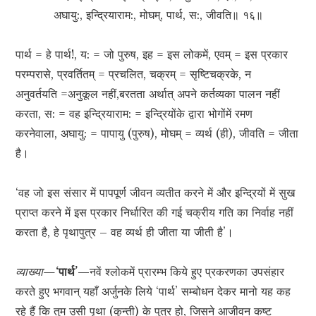
अघायु:, इन्द्रियाराम:, मोघम्, पार्थ, स:, जीवति॥ १६॥
पार्थ = हे पार्थ!, य: = जो पुरुष, इह = इस लोकमें, एवम् = इस प्रकार
परम्परासे, प्रवर्तितम् = प्रचलित, चक्रम् = सृष्टिचक्रके, न
अनुवर्तयति =अनुकूल नहीं,बरतता अर्थात् अपने कर्तव्यका पालन नहीं
करता, स: = वह इन्द्रियाराम: = इन्द्रियोंके द्वारा भोगोंमें रमण
करनेवाला, अघायु: = पापायु (पुरुष), मोघम् = व्यर्थ (ही), जीवति = जीता
है।
‘वह जो इस संसार में पापपूर्ण जीवन व्यतीत करने में और इन्द्रियों में सुख
प्राप्त करने में इस प्रकार निर्धारित की गई चक्रीय गति का निर्वाह नहीं
करता है, हे पृथापुत्र – वह व्यर्थ ही जीता या जीती है’।
व्याख्या—
‘पार्थ’
—नवें श्लोकमें प्रारम्भ किये हुए प्रकरणका उपसंहार
करते हुए भगवान् यहाँ अर्जुनके लिये ‘पार्थ’ सम्बोधन देकर मानो यह कह
रहे हैं कि तुम उसी पृथा (कुन्ती) के पुत्र हो, जिसने आजीवन कष्ट