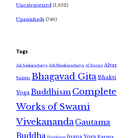
Uncategorized
(1,952)
Upanishads
(746)
Tags
Alvar
Adi Shankaracharya
Adi Sankaracharya
AI Stories
Bhagavad Gita
Bhakti
Saints
Complete
Buddhism
Yoga
Works of Swami
Vivekananda
Gautama
Buddha
Jnana Yoga
Karma
Hinduism