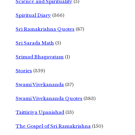
Science and Spirituality
(5)
Spiritual Diary
(366)
Sri Ramakrishna Quotes
(87)
Sri Sarada Math
(5)
Srimad Bhagavatam
(1)
Stories
(359)
Swami Vivekananda
(37)
Swami Vivekananda Quotes
(383)
Taittiriya Upanishad
(13)
The Gospel of Sri Ramakrishna
(150)