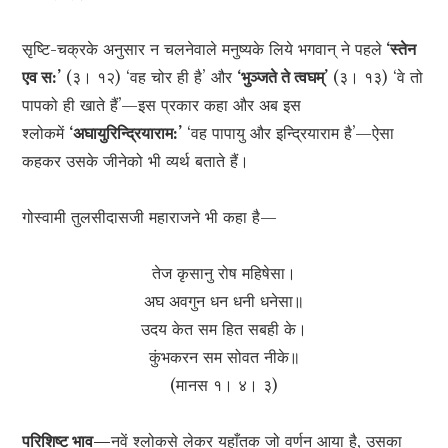
सृष्टि-चक्रके अनुसार न चलनेवाले मनुष्यके लिये भगवान् ने पहले
‘स्तेन
एव स:’
(३। १२) ‘वह चोर ही है’ और
‘भुञ्जते ते त्वघम्’
(३। १३) ‘वे तो
पापको ही खाते हैं’—इस प्रकार कहा और अब इस
श्लोकमें
‘अघायुरिन्द्रियाराम:’
‘वह पापायु और इन्द्रियाराम है’—ऐसा
कहकर उसके जीनेको भी व्यर्थ बताते हैं।
गोस्वामी तुलसीदासजी महाराजने भी कहा है—
तेज कृसानु रोष महिषेसा।
अघ अवगुन धन धनी धनेसा॥
उदय केत सम हित सबही के।
कुंभकरन सम सोवत नीके॥
(मानस १। ४। ३)
परिशिष्ट भाव—
नवें श्लोकसे लेकर यहाँतक जो वर्णन आया है, उसका