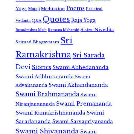
Poems
Yoga
Meditation
Mataji
Practical
Quotes
Raja Yoga
Vedanta
Q&A
Sister Nivedita
Ramana Maharshi
Ramakrishna Math
Sri
Srimad Bhagavatam
Ramakrishna
Sri Sarada
Devi
Stories
Swami Abhedananda
Swami Adbhutananda
Swami
Swami Akhandananda
Advaitananda
Swami Brahmananda
Swami
Swami Premananda
Niranjanananda
Swami Ramakrishnananda
Swami
Saradananda
Swami Sarvapriyananda
Swami Shivananda
Swami