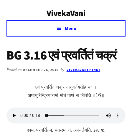
Additional
Skip
Skip
VivekaVani
to
to
menu
main
primary
Voice
content
sidebar
Menu
of
Vivekananda
BG 3.16 एवं प्रवर्तितं चक्रं
Posted on
DECEMBER 26, 2016
by
VIVEKAVANI HINDI
एवं प्रवर्तितं चक्रं नानुवर्तयतीह यः ।
अघायुरिन्द्रियारामो मोघं पार्थ स जीवति ॥16॥
एवम्, प्रवर्तितम्, चक्रम्, न, अनुवर्तयति, इह, य:,