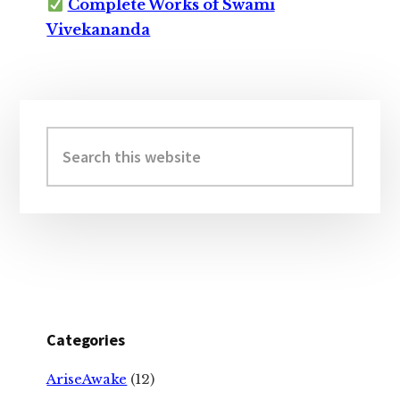
Complete Works of Swami
Vivekananda
Primary
Sidebar
Search
this
website
Categories
AriseAwake
(12)