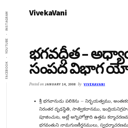
Additional
Skip
Skip
VivekaVani
to
to
menu
INSTAGRAM
main
primary
Voice
content
sidebar
of
Vivekananda
YOUTUBE
భగవద్గీత – అధ్య
సంపద విభాగ య
FACEBOOK
Posted on
JANUARY 14, 2008
by
VIVEKAVANI
శ్రీ భగవానుడు పలికెను – నిర్భయత్వము, అంతఃకరణశు
నిరంతర దృఢస్థితి, సాత్వికదానము, ఇంద్రియనిగ
పూజించుట, అట్లే అగ్నిహోత్రాది ఉత్తమ కర్మాచ
భగవంతుని నామగుణకీర్తనములు, స్వధర్మాచరణము