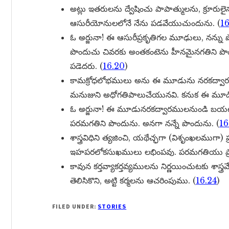
అట్లు ఇతరులను ద్వేషించు పాపాత్ములను, క్ర
ఆసురీయోనులలోనే నేను పడవేయుచుందును. (
16
ఓ అర్జునా! ఈ ఆసురీప్రకృతిగల మూఢులు, నన్న
పొందుచు చివరకు అంతకంటెను హీనమైనగతిని
పడెదరు. (
16.20
)
కామక్రోధలోభములు అను ఈ మూడును నరకద్వార
మనుజుని అధోగతిపాలుచేయునవి. కనుక ఈ మూడింట
ఓ అర్జునా! ఈ మూడునరకద్వారములనుండి బయట
పరమగతిని పొందును. అనగా నన్నే పొందును. (
16
శాస్త్రవిధిని త్యజించి, యథేచ్ఛగా (విశృంఖలముగా) ప
ఇహపరలోకసుఖములు లభింపవు. పరమగతియు ప్రాప
కావున కర్తవ్యాకర్తవ్యములను నిర్ణయించుటకు శాస్త్రమ
తెలిసికొని, అట్టి కర్మలను ఆచరింపుము. (
16.24
)
FILED UNDER:
STORIES