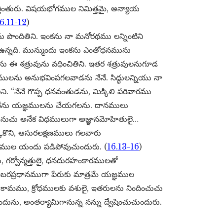
్తింతురు. విషయభోగముల నిమిత్తమై, అన్యాయ
6.11-12
)
వును పొందితిని. ఇంకను నా మనోరథము లన్నింటిని
 ఉన్నది. మున్ముందు ఇంకను ఎంతోధనమును
ు ఈ శత్రువును వధించితిని. ఇతర శత్రువులనుగూడ
గములను అనుభవింపగలవాడను నేనే. సిద్ధులన్నియు నా
ిని. “నేనే గొప్ప ధనవంతుడను, మిక్కిలి పరివారము
నేను యజ్ఞములను చేయగలను. దానములు
అనుచు అనేక విధములుగా అజ్ఞానమోహితులై…
ుకొని, ఆసురలక్షణములు గలవారు
కముల యందు పడిపోవుచుందురు. (
16.13-16
)
 గర్వోన్మత్తులై, ధనదురహంకారములతో
ా ఆడంబరప్రధానముగా పేరుకు మాత్రమే యజ్ఞముల
ామము, క్రోధములకు వశులై, ఇతరులను నిందించుచు
, అంతర్యామిగానున్న నన్ను ద్వేషించుచుందురు.