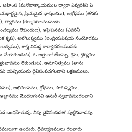
. అహింస (మనోవాక్కాయముల ద్వారా ఎవ్వరికిని ఏ
(యథార్థమైన, ప్రియమైన భాషణము), అక్రోధము (తనకు
, త్యాగము (కర్మాచరణమునందు
తచాంచల్యము లేకుండుట), అపైశునము (ఎవరినీ
హేతుక కృప), అలోలుప్త్యము (ఇంద్రియవిషయ సంయోగము
లత్వము), శాస్త్ర విరుద్ధ కార్యాచరణమునకు
ు చేయకుండుట). ఓ అర్జునా! తేజస్సు, క్షమ, ధైర్యము,
 శత్రుభావము లేకుండుట), అమానిత్వము (తాను
ి యన్నియును దైవీసంపదగలవాని లక్షణములు.
నము), అభిమానము, క్రోధము, పారుష్యము,
అజ్ఞానము మొదలగునవి ఆసురీ స్వభావముగలవాని
పద బంధహేతువు. నీవు దైవీసంపదతో పుట్టినవాడవు.
ిధములుగా ఉందురు. దైవలక్షణములు గలవారు