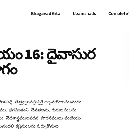
Bhagavad Gita
Upanishads
Complete
ాయం 16: దైవాసుర
ోగం
ద్ధి, తత్త్వజ్ఞానప్రాప్తికై ధ్యానయోగమునందు
్రహము, భగవంతుని, దేవతలను, గురుజనులను
రణము, వేదశాస్త్రములపఠన, పాఠనములు మఱియు
నందలి కష్టములను ఓర్చుకొనుట,