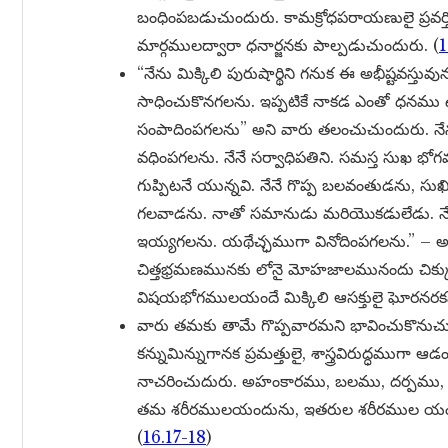
బంధింపబడుచుందురు. కామక్రోధపరాయణులై ప్రవర
మార్గములద్వారా ధనార్జనకు పాల్పడుచుందురు. (
1
“నేను మిక్కిలి పురుషార్థిని గనుక ఈ అభీష్టవస్తు
సాధించుకొనగలను. ఇప్పటికే నాకడ ఎంతో ధనము
సంపాదింపగలను” అని వారు తలంచుచుందురు. నేన
వధింపగలను. నేనే సర్వాధిపతిని. సమస్త సుఖ భో
గుప్పిటనే యున్నవి. నేనే గొప్ప బలవంతుడను, సుఖ
గలవాడను. నాతో సమానుడు మరియొకడులేడు. 
ఇయ్యగలను. యథేచ్ఛముగా వినోదింపగలను.” – 
చిత్తభ్రమణమునకు లోనై మోహజాలమునందు చిక్క
విషయభోగములయందే మిక్కిలి ఆసక్తులై ఘోరనర
వారు తమకు తామే గొప్పవారమని భావించుకొనుచు,
కన్నుమిన్నుగానక ప్రమత్తులై, శాస్త్రవిరుద్ధముగ
నాచరించుదురు. అహంకారము, బలము, దర్పము, క
తమ శరీరములయందును, ఇతరుల శరీరముల యందును
(
16.17-18
)