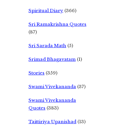
Spiritual Diary
(366)
Sri Ramakrishna Quotes
(87)
Sri Sarada Math
(5)
Srimad Bhagavatam
(1)
Stories
(359)
Swami Vivekananda
(37)
Swami Vivekananda
Quotes
(383)
Taittiriya Upanishad
(13)