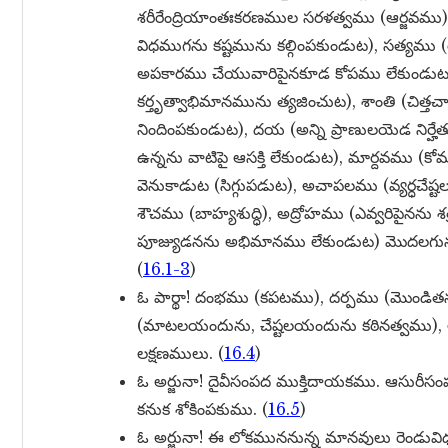
శరీరేంద్రియాంతఃకరణముల సరళత్వము (ఆర్జవము)
విధముగను కష్టమును కల్గింపకుండుట), సత్యము 
అపకారము చేయువారిపైనకూడ కోపము లేకుండుట)
కర్తృత్వాభిమానమును త్యజించుట), శాంతి (చిత్
నిందింపకుండుట), దయ (అన్ని ప్రాణులయెడ నిర్
ఉన్నను వాటిపై ఆసక్తి లేకుండుట), మార్దవము (కోమ
వెనుకాడుట (సిగ్గుపడుట), అచాపలము (వ్యర్ధచేష్టల
శౌచము (బాహ్యశుద్ధి), అద్రోహము (ఎవ్వరిపైనను
పూజ్యుడనను అభిమానము లేకుండుట) మొదలగునవ
(
16.1-3
)
ఓ పార్థా! దంభము (కపటము), దర్పము (మొండిత
(మాటలయందును, చేష్టలయందును కఠినత్వము), 
లక్షణములు. (
16.4
)
ఓ అర్జునా! దైవీసంపద ముక్తిదాయకము. ఆసురీసం
కనుక శోకింపకుము. (
16.5
)
ఓ అర్జునా! ఈ లోకముననున్న మానవులు రెండువ