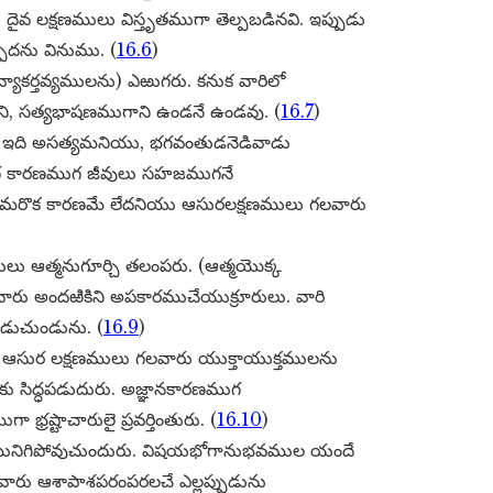
ైవ లక్షణములు విస్తృతముగా తెల్పబడినవి. ఇప్పుడు
పెదను వినుము. (
16.6
)
తవ్యాకర్తవ్యములను) ఎఱుగరు. కనుక వారిలో
తనగాని, సత్యభాషణముగాని ఉండనే ఉండవు. (
16.7
)
, ఇది అసత్యమనియు, భగవంతుడనెడివాడు
సంయోగ కారణముగ జీవులు సహజముగనే
ప్ప మరొక కారణమే లేదనియు ఆసురలక్షణములు గలవారు
లు ఆత్మనుగూర్చి తలంపరు. (ఆత్మయొక్క
 వారు అందఱికిని అపకారముచేయుక్రూరులు. వారి
పడుచుండును. (
16.9
)
ుర లక్షణములు గలవారు యుక్తాయుక్తములను
ు సిద్ధపడుదురు. అజ్ఞానకారణముగ
ా భ్రష్టాచారులై ప్రవర్తింతురు. (
16.10
)
మునిగిపోవుచుందురు. విషయభోగానుభవముల యందే
వారు ఆశాపాశపరంపరలచే ఎల్లప్పుడును