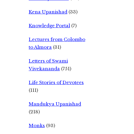
Kena Upanishad
(33)
Knowledge Portal
(7)
Lectures from Colombo
to Almora
(31)
Letters of Swami
Vivekananda
(751)
Life Stories of Devotees
(111)
Mandukya Upanishad
(218)
Monks
(93)