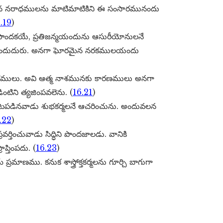
ూరులైన నరాధములను మాటిమాటికిని ఈ సంసారమునందు
.19
)
ు పొందకయే, ప్రతిజన్మయందును ఆసురీయోనులనే
 పొందుదురు. అనగా ఘోరమైన నరకములయందు
ములు. అవి ఆత్మ నాశమునకు కారణములు అనగా
ిని త్యజింపవలెను. (
16.21
)
పడినవాడు శుభకర్మలనే ఆచరించును. అందువలన
.22
)
్రవర్తించువాడు సిద్ధిని పొందజాలడు. వానికి
్తింపదు. (
16.23
)
ే ప్రమాణము. కనుక శాస్త్రోక్తకర్మలను గూర్చి బాగుగా