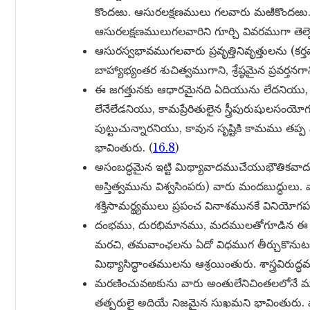
కొందఱు. ఆసురలక్షణములు గలవారు మఱికొందఱు. ద
ఆసురలక్షణములుగలవారిని గూర్చి వివరముగా తెల్
ఆసురస్వభావముగలవారు ప్రవృత్తినివృత్తులను (కర్
బాహ్యాభ్యంతర శుచిత్వముగాని, శ్రేష్ఠమైన ప్రవర్
ఈ జగత్తునకు ఆధారమైనది ఏదియును లేదనియు
లేనేలేడనియు, కామప్రేరితులైన స్త్రీపురుషుల
పుట్టుచున్నారనియు, కావున సృష్టికి కామము త
భావింతురు. (
16.8
)
అసంబద్ధమైన ఇట్టి మిథ్యావాదముచేయుభౌతికవాదు
అస్తిత్వమును విశ్వసింపరు) వారు మందబుద్ధులు.
శక్తిసామర్థ్యములు ప్రపంచ వినాశమునకే వినియోగ
దంభము, దురభిమానము, మదములతోగూడిన ఈ ఆస
మరచి, తమవాంఛలను ఏదో విధముగ తీర్చుకొనుటక
మిథ్యాసిద్ధాంతములను ఆశ్రయింతురు. శాస్త్రవిరుద్ధముగ
మరణించువఱకును వారు అంతులేనిచింతలలోనే 
తత్పరులై అదియే నిజమైన సుఖమని భావింతురు. 