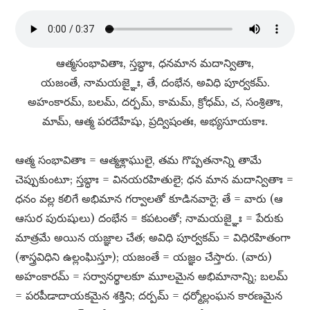
ఆత్మసంభావితాః, స్తబ్ధాః, ధనమాన మదాన్వితాః,
యజంతే, నామయజ్ఞైః, తే, దంభేన, అవిధి పూర్వకమ్​.
అహంకారమ్​, బలమ్​, దర్పమ్​, కామమ్​, క్రోధమ్​, చ, సంశ్రితాః,
మామ్​, ఆత్మ పరదేహేషు, ప్రద్విషంతః, అభ్యసూయకాః.
ఆత్మ సంభావితాః = ఆత్మశ్లాఘులై, తమ గొప్పతనాన్ని తామే
చెప్పుకుంటూ; స్తబ్ధాః = వినయరహితులై; ధన మాన మదాన్వితాః =
ధనం వల్ల కలిగే అభిమాన గర్వాలతో కూడినవారై; తే = వారు (ఆ
ఆసుర పురుషులు) దంభేన = కపటంతో; నామయజ్ఞైః = పేరుకు
మాత్రమే అయిన యజ్ఞాల చేత; అవిధి పూర్వకమ్​ = విధిరహితంగా
(శాస్త్రవిధిని ఉల్లంఘిస్తూ); యజంతే = యజ్ఞం చేస్తారు. (వారు)
అహంకారమ్​ = సర్వానర్థాలకూ మూలమైన అభిమానాన్ని; బలమ్​
= పరపీడాదాయకమైన శక్తిని; దర్పమ్​ = ధర్మోల్లంఘన కారణమైన