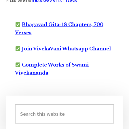
FILED UNDER:
BHAGAVAD GITA TELUGU
Bhagavad Gita: 18 Chapters, 700
Verses
Join VivekaVani Whatsapp Channel
Complete Works of Swami
Vivekananda
Primary
Sidebar
Search
this
website