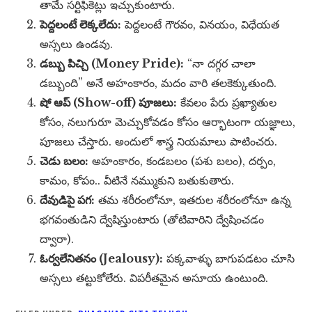
తామే సర్టిఫికెట్లు ఇచ్చుకుంటారు.
పెద్దలంటే లెక్కలేదు:
పెద్దలంటే గౌరవం, వినయం, విధేయత
అస్సలు ఉండవు.
డబ్బు పిచ్చి (Money Pride):
“నా దగ్గర చాలా
డబ్బుంది” అనే అహంకారం, మదం వారి తలకెక్కుతుంది.
షో ఆప్ (Show-off) పూజలు:
కేవలం పేరు ప్రఖ్యాతుల
కోసం, నలుగురూ మెచ్చుకోవడం కోసం ఆర్భాటంగా యజ్ఞాలు,
పూజలు చేస్తారు. అందులో శాస్త్ర నియమాలు పాటించరు.
చెడు బలం:
అహంకారం, కండబలం (పశు బలం), దర్పం,
కామం, కోపం.. వీటినే నమ్ముకుని బతుకుతారు.
దేవుడిపై పగ:
తమ శరీరంలోనూ, ఇతరుల శరీరంలోనూ ఉన్న
భగవంతుడిని ద్వేషిస్తుంటారు (తోటివారిని ద్వేషించడం
ద్వారా).
ఓర్వలేనితనం (Jealousy):
పక్కవాళ్ళు బాగుపడటం చూసి
అస్సలు తట్టుకోలేరు. విపరీతమైన అసూయ ఉంటుంది.