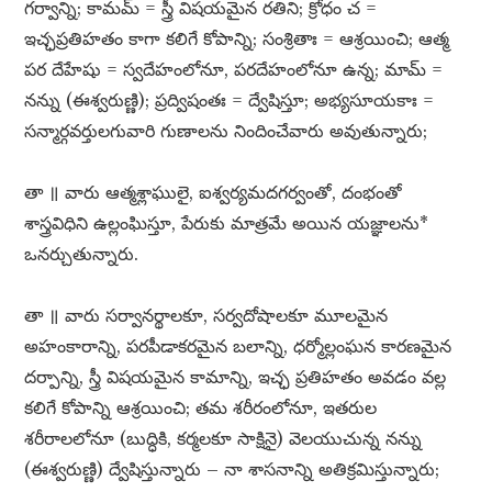
గర్వాన్ని; కామమ్​ = స్త్రీ విషయమైన రతిని; క్రోధం చ =
ఇచ్ఛప్రతిహతం కాగా కలిగే కోపాన్ని; సంశ్రితాః = ఆశ్రయించి; ఆత్మ
పర దేహేషు = స్వదేహంలోనూ, పరదేహంలోనూ ఉన్న; మామ్​ =
నన్ను (ఈశ్వరుణ్ణి); ప్రద్విషంతః = ద్వేషిస్తూ; అభ్యసూయకాః =
సన్మార్గవర్తులగువారి గుణాలను నిందించేవారు అవుతున్నారు;
తా ॥ వారు ఆత్మశ్లాఘులై, ఐశ్వర్యమదగర్వంతో, దంభంతో
శాస్త్రవిధిని ఉల్లంఘిస్తూ, పేరుకు మాత్రమే అయిన యజ్ఞాలను*
ఒనర్చుతున్నారు.
తా ॥ వారు సర్వానర్థాలకూ, సర్వదోషాలకూ మూలమైన
అహంకారాన్ని, పరపీడాకరమైన బలాన్ని, ధర్మోల్లంఘన కారణమైన
దర్పాన్ని, స్త్రీ విషయమైన కామాన్ని, ఇచ్ఛ ప్రతిహతం అవడం వల్ల
కలిగే కోపాన్ని ఆశ్రయించి; తమ శరీరంలోనూ, ఇతరుల
శరీరాలలోనూ (బుద్ధికి, కర్మలకూ సాక్షినై) వెలయుచున్న నన్ను
(ఈశ్వరుణ్ణి) ద్వేషిస్తున్నారు – నా శాసనాన్ని అతిక్రమిస్తున్నారు;