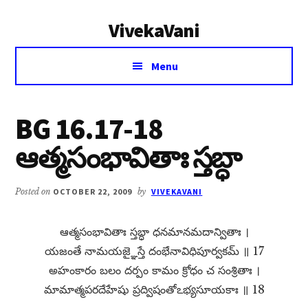
Additional
Skip
Skip
VivekaVani
to
to
menu
main
primary
Voice
content
sidebar
Menu
of
Vivekananda
BG 16.17-18
ఆత్మసంభావితాః స్తబ్ధా
Posted on
OCTOBER 22, 2009
by
VIVEKAVANI
ఆత్మసంభావితాః స్తబ్ధా ధనమానమదాన్వితాః ।
యజంతే నామయజ్ఞైస్తే దంభేనావిధిపూర్వకమ్​ ॥ 17
అహంకారం బలం దర్పం కామం క్రోధం చ సంశ్రితాః ।
మామాత్మపరదేహేషు ప్రద్విషంతోఽభ్యసూయకాః ॥ 18