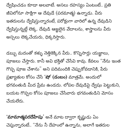
ద్వేషించడం కూడా అలవాటే. అసలు రహస్యం ఏంటంటే.. ప్రతి
జీవిలోనూ సాక్షిగా ఆ దేవుడే (పరమాత్మ) ఉన్నాడు. వీరు
ఇతరులను ద్వేషిస్తున్నారంటే, పరోక్షంగా వారిలో ఉన్న దేవుడిని
ద్వేషిస్తున్నట్లే లెక్క. దేవుడి ఆజ్ఞలైన వేదాలను, శాస్త్రాలను వీరు
అస్సలు లెక్కచేయరు, ధిక్కరిస్తారు.
డబ్బు మదంతో కళ్ళు నెత్తికెక్కిన వీరు.. కొన్నిసార్లు యజ్ఞాలు,
పూజలు చేస్తారు. కానీ అవి భక్తితో చేసేవి కావు. కేవలం “నేను ఇంత
గొప్ప పూజ చేశాను” అని పదిమందికి చెప్పుకోవడానికి, పేరు
ప్రఖ్యాతుల కోసం చేసే
‘షో’ (డంబం)
మాత్రమే. అందులో
భగవంతుడి మీద ప్రేమ ఉండదు. లోపల దేవుడిపై ద్వేషం పెట్టుకుని,
బయట గొప్పల కోసం పూజలు చేసేవారు భగవంతుడిని మోసం
చేయలేరు.
‘మామాత్మపరదేహేషు’
అనే మాట ద్వారా కృష్ణుడు ఏం
చెప్తున్నారంటే.. “నేను నీ దేహంలో ఉన్నాను, అలాగే ఇతరుల