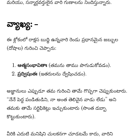
మరియు, సన్మార్గవర్తులైన వారి గుణాలను నిందిస్తున్నారు.
వ్యాఖ్య: –
ఈ శ్లోకంలో రాక్షస బుద్ధి ఉన్నవారి రెండు ప్రధానమైన జబ్బుల
(దోషాల) గురించి చెప్పారు:
ఆత్మసంభావితాః
(తమను తాము పొగుడుకోవడం).
ప్రద్విషంతః
(ఇతరులను ద్వేషించడం).
అజ్ఞానులు ఎప్పుడూ తమ గురించి తామే గొప్పగా చెప్పుకుంటారు.
“నేనే పెద్ద పండితుడిని, నా అంత తెలివైన వాడు లేడు” అని
తమకు తామే సర్టిఫికెట్లు ఇచ్చుకుంటారు (సొంత డబ్బా
కొట్టుకుంటారు).
వీరికి ఎదుటి మనిషిని చులకనగా చూడటమే కాదు, వారిని