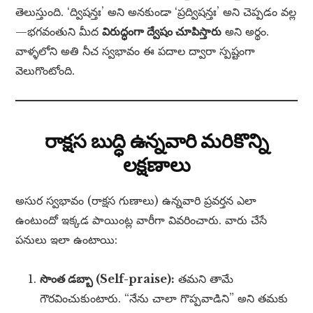
తెలుస్తుంది. ‘ద్విషన్తః’ అని అనకుండా ‘ప్రద్విషన్తః’ అని చెప్పడం వల్ల
—భగవంతుని మీద
విరుద్ధంగా ద్వేషం చూపిస్తారు
అని అర్థం.
వాళ్ళలోని అతి నీచ స్వభావం ఈ పదాల ద్వారా స్పష్టంగా
వెలుగొంటోంది.
రాక్షస బుద్ధి ఉన్నవారి మరికొన్ని
లక్షణాలు
అసుర స్వభావం (రాక్షస గుణాలు) ఉన్నవారి ప్రవర్తన ఎలా
ఉంటుందో ఇక్కడ పాయింట్ల వారీగా వివరించారు. వారు చేసే
పనులు ఇలా ఉంటాయి:
సొంత డబ్బా (Self-praise):
తమని తామే
గౌరవించుకుంటారు. “నేను చాలా గొప్పవాడిని” అని తమకు