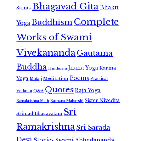
Bhagavad Gita
Bhakti
Saints
Complete
Buddhism
Yoga
Works of Swami
Vivekananda
Gautama
Buddha
Jnana Yoga
Karma
Hinduism
Poems
Yoga
Meditation
Mataji
Practical
Quotes
Raja Yoga
Vedanta
Q&A
Sister Nivedita
Ramana Maharshi
Ramakrishna Math
Sri
Srimad Bhagavatam
Ramakrishna
Sri Sarada
Devi
Stories
Swami Abhedananda