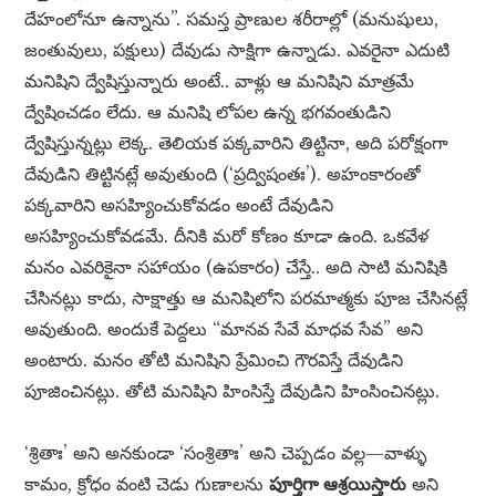
దేహంలోనూ ఉన్నాను”. సమస్త ప్రాణుల శరీరాల్లో (మనుషులు,
జంతువులు, పక్షులు) దేవుడు సాక్షిగా ఉన్నాడు. ఎవరైనా ఎదుటి
మనిషిని ద్వేషిస్తున్నారు అంటే.. వాళ్లు ఆ మనిషిని మాత్రమే
ద్వేషించడం లేదు. ఆ మనిషి లోపల ఉన్న భగవంతుడిని
ద్వేషిస్తున్నట్లు లెక్క. తెలియక పక్కవారిని తిట్టినా, అది పరోక్షంగా
దేవుడిని తిట్టినట్లే అవుతుంది (‘ప్రద్విషంతః’). అహంకారంతో
పక్కవారిని అసహ్యించుకోవడం అంటే దేవుడిని
అసహ్యించుకోవడమే. దీనికి మరో కోణం కూడా ఉంది. ఒకవేళ
మనం ఎవరికైనా సహాయం (ఉపకారం) చేస్తే.. అది సాటి మనిషికి
చేసినట్లు కాదు, సాక్షాత్తు ఆ మనిషిలోని పరమాత్మకు పూజ చేసినట్లే
అవుతుంది. అందుకే పెద్దలు “మానవ సేవే మాధవ సేవ” అని
అంటారు. మనం తోటి మనిషిని ప్రేమించి గౌరవిస్తే దేవుడిని
పూజించినట్లు. తోటి మనిషిని హింసిస్తే దేవుడిని హింసించినట్లు.
‘శ్రితాః’ అని అనకుండా ‘సంశ్రితాః’ అని చెప్పడం వల్ల—వాళ్ళు
కామం, క్రోధం వంటి చెడు గుణాలను
పూర్తిగా ఆశ్రయిస్తారు
అని