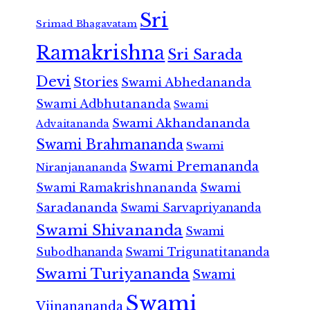
Sri
Srimad Bhagavatam
Ramakrishna
Sri Sarada
Devi
Stories
Swami Abhedananda
Swami Adbhutananda
Swami
Swami Akhandananda
Advaitananda
Swami Brahmananda
Swami
Swami Premananda
Niranjanananda
Swami Ramakrishnananda
Swami
Saradananda
Swami Sarvapriyananda
Swami Shivananda
Swami
Subodhananda
Swami Trigunatitananda
Swami Turiyananda
Swami
Swami
Vijnanananda