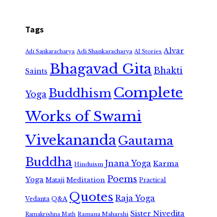
Tags
Alvar
Adi Shankaracharya
Adi Sankaracharya
AI Stories
Bhagavad Gita
Bhakti
Saints
Complete
Buddhism
Yoga
Works of Swami
Vivekananda
Gautama
Buddha
Jnana Yoga
Karma
Hinduism
Poems
Yoga
Meditation
Mataji
Practical
Quotes
Raja Yoga
Vedanta
Q&A
Sister Nivedita
Ramana Maharshi
Ramakrishna Math