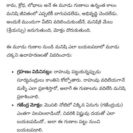
కామ, క్రోధ, లోభాలు అనే ఈ మూడు గుణాలు ఉన్నంత కాలం
మనిషి జీవితంలో ఎప్పటికీ బాగుపడలేడు, అభివృద్ధి చెందలేడు.
అందుకే ముందుగా వీటిని వదిలించుకుంటేనే, మనిషికి మేలు
(శ్రేయస్సు) జరుగుతుంది, మోక్షం దొరుకుతుంది.
ఈ మూడు గుణాల నుండి మనిషి ఎలా బయటపడాలో మూడు
చక్కని ఉదాహరణలతో వివరించారు:
గ్రహణం విడిచినట్లు:
రాహువు పట్టుకున్నప్పుడు
సూర్యచంద్రులు కాంతిని కోల్పోతారు. రాహువు వదిలేయగానే
మళ్ళీ ఎలా ప్రకాశిస్తారో, అలాగే ఈ గుణాలను వదిలేసి మనిషి
ప్రకాశించాలి.
గజేంద్ర మోక్షం:
మొసలి నోటిలో చిక్కిన ఏనుగు (గజేంద్రుడు)
ఎంతగా విలవిలలాడిందో, చివరికి విష్ణువు దయతో ఎలా
బయటపడిందో.. అలా ఈ గుణాల పట్టు నుంచి
బయటపడాలి.