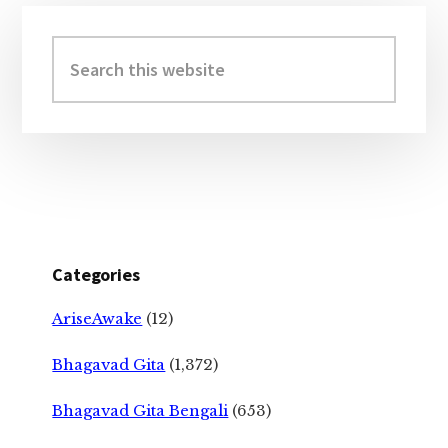
Primary
Sidebar
Search
this
website
Categories
AriseAwake
(12)
Bhagavad Gita
(1,372)
Bhagavad Gita Bengali
(653)