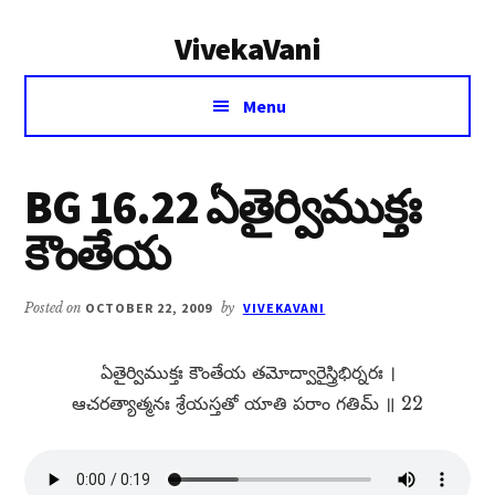
Additional
Skip
Skip
VivekaVani
to
to
menu
main
primary
Voice
content
sidebar
Menu
of
Vivekananda
BG 16.22 ఏతైర్విముక్తః
కౌంతేయ
Posted on
OCTOBER 22, 2009
by
VIVEKAVANI
ఏతైర్విముక్తః కౌంతేయ తమోద్వారైస్త్రిభిర్నరః ।
ఆచరత్యాత్మనః శ్రేయస్తతో యాతి పరాం గతిమ్​ ॥ 22