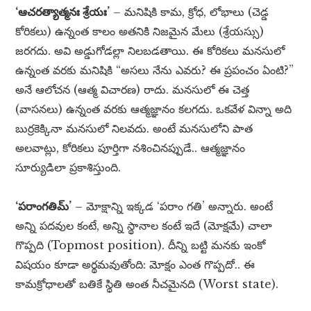
‘ఆచరత్యాత్మనః శ్రేయః’
– మనిషికి కామ, క్రోధ, లోభాలు (చెడ్డ
కోరికలు) ఉన్నంత కాలం అతనికి నిజమైన మేలు (శ్రేయస్సు)
జరగదు. అవి అడ్డుగోడల్లా నిలబడతాయి. ఈ కోరికలు మనసులో
ఉన్నంత వరకు మనిషికి “అసలు నేను ఎవరు? ఈ ప్రపంచం ఏంటి?”
అనే ఆలోచన (ఆత్మ విచారణ) రాదు. మనసులో ఈ చెత్త
(వాసనలు) ఉన్నంత వరకు ఆత్మజ్ఞానం కలగదు. ఒకవేళ విన్నా అది
బుర్రకెక్కినా మనసులో నిలవదు. అంటే మనసులోని పాత
అలవాట్లు, కోరికలు పూర్తిగా నశించినప్పుడే.. ఆత్మజ్ఞానం
సూర్యుడిలా ప్రకాశిస్తుంది.
‘పరాంగతిమ్’
– మోక్షాన్ని ఇక్కడ ‘పరాం గతి’ అన్నారు. అంటే
అన్ని పదవుల కంటే, అన్ని స్థానాల కంటే ఇదే (మోక్షమే) చాలా
గొప్పది (Topmost position). దీన్ని బట్టి మనకు ఇంకో
విషయం కూడా అర్థమవుతోంది: మోక్షం ఎంత గొప్పదో.. ఈ
కామక్రోధాలతో బతికే స్థితి అంత నీచమైనది (Worst state).