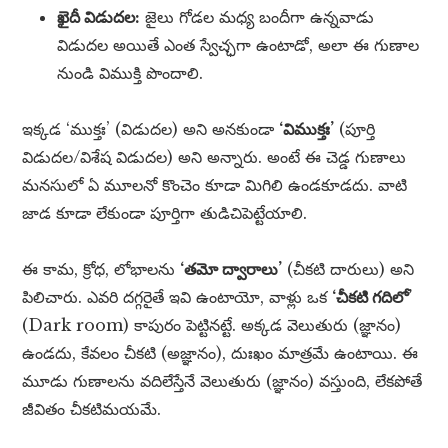
ఖైదీ విడుదల:
జైలు గోడల మధ్య బందీగా ఉన్నవాడు
విడుదల అయితే ఎంత స్వేచ్ఛగా ఉంటాడో, అలా ఈ గుణాల
నుండి విముక్తి పొందాలి.
ఇక్కడ ‘ముక్తః’ (విడుదల) అని అనకుండా
‘విముక్తః’
(పూర్తి
విడుదల/విశేష విడుదల) అని అన్నారు. అంటే ఈ చెడ్డ గుణాలు
మనసులో ఏ మూలనో కొంచెం కూడా మిగిలి ఉండకూడదు. వాటి
జాడ కూడా లేకుండా పూర్తిగా తుడిచిపెట్టేయాలి.
ఈ కామ, క్రోధ, లోభాలను
‘తమో ద్వారాలు’
(చీకటి దారులు) అని
పిలిచారు. ఎవరి దగ్గరైతే ఇవి ఉంటాయో, వాళ్లు ఒక
‘చీకటి గదిలో’
(Dark room) కాపురం పెట్టినట్టే. అక్కడ వెలుతురు (జ్ఞానం)
ఉండదు, కేవలం చీకటి (అజ్ఞానం), దుఃఖం మాత్రమే ఉంటాయి. ఈ
మూడు గుణాలను వదిలేస్తేనే వెలుతురు (జ్ఞానం) వస్తుంది, లేకపోతే
జీవితం చీకటిమయమే.