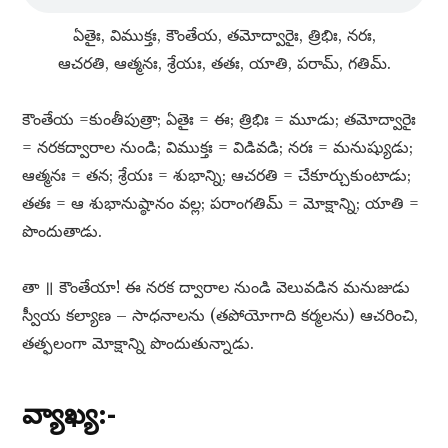
ఏతైః, విముక్తః, కౌంతేయ, తమోద్వారైః, త్రిభిః, నరః,
ఆచరతి, ఆత్మనః, శ్రేయః, తతః, యాతి, పరామ్​, గతిమ్​.
కౌంతేయ =కుంతీపుత్రా; ఏతైః = ఈ; త్రిభిః = మూడు; తమోద్వారైః
= నరకద్వారాల నుండి; విముక్తః = విడివడి; నరః = మనుష్యుడు;
ఆత్మనః = తన; శ్రేయః = శుభాన్ని; ఆచరతి = చేకూర్చుకుంటాడు;
తతః = ఆ శుభానుష్ఠానం వల్ల; పరాంగతిమ్​ = మోక్షాన్ని; యాతి =
పొందుతాడు.
తా ॥ కౌంతేయా! ఈ నరక ద్వారాల నుండి వెలువడిన మనుజుడు
స్వీయ కల్యాణ – సాధనాలను (తపోయోగాది కర్మలను) ఆచరించి,
తత్ఫలంగా మోక్షాన్ని పొందుతున్నాడు.
వ్యాఖ్య:-