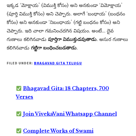
ఇక్కడ ‘మోక్షాయ’ (విముక్తి కోసం) అని అనకుండా ‘విమోక్షాయ’
(పూర్తి విముక్తి కోసం) అని చెప్పారు. అలాగే ‘బంధాయ’ (బంధనం
కోసం) అని అనకుండా ‘నిబంధాయ’ (గట్టి బంధనం కోసం) అని
చెప్పారు. ఇది చాలా గమనించదగిన విషయం. అంటే… దైవ
గుణాలు కలిగినవాడు
పూర్తిగా విముక్తుడవుతాడు
. అసుర గుణాలు
కలిగినవాడు
గట్టిగా బంధించబడతాడు
.
FILED UNDER:
BHAGAVAD GITA TELUGU
Bhagavad Gita: 18 Chapters, 700
Verses
Join VivekaVani Whatsapp Channel
Complete Works of Swami