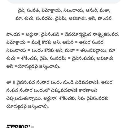
దైవీ, సంపత్​, విమోక్షాయ, నిబంధాయ, ఆసురీ, మతా,
మా, శుచః, సంపదమ్​, దైవీమ్​, అభిజాతః, అసి, పాండవ.
పాండవ = అర్జునా; దైవీసంపద్​ = దేవయోగ్యమైన సాత్త్వికసంపద;
విమోక్షాయ = ముక్తి కొరకు అనీ; ఆసురీ = అసుర సంపద;
నిబంధాయ = బంధం కొరకు అనీ; మతా = తలంపబడ్డాయి; మా
శుచః = శోకించకు; దైవీం సంపదమ్​ = దైవీసంపదకు; అభిజాతః
అసి =యోగ్యుడవై జన్మించావు.
తా ॥ దైవసంపద సంసార బంధం నుండి విడివడటానికీ, అసుర
సంపద సంసార బంధంలో చిక్కువడటానికీ కారణాలని
చెప్పబడుతున్నాయి. అర్జునా! శోకించకు; నీవు దైవీసంపదకు
యోగ్యుడవై జన్మించావు.
వ్యాఖ్య:–