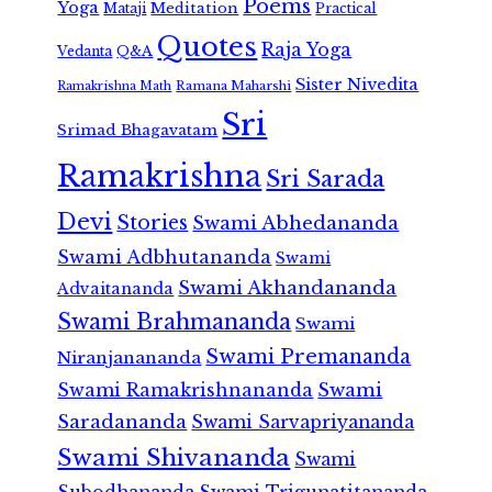
Poems
Yoga
Meditation
Mataji
Practical
Quotes
Raja Yoga
Vedanta
Q&A
Sister Nivedita
Ramana Maharshi
Ramakrishna Math
Sri
Srimad Bhagavatam
Ramakrishna
Sri Sarada
Devi
Stories
Swami Abhedananda
Swami Adbhutananda
Swami
Swami Akhandananda
Advaitananda
Swami Brahmananda
Swami
Swami Premananda
Niranjanananda
Swami Ramakrishnananda
Swami
Saradananda
Swami Sarvapriyananda
Swami Shivananda
Swami