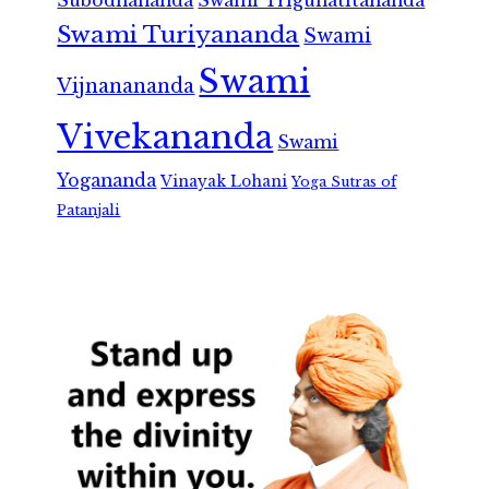
Subodhananda
Swami Trigunatitananda
Swami Turiyananda
Swami
Swami
Vijnanananda
Vivekananda
Swami
Yogananda
Vinayak Lohani
Yoga Sutras of
Patanjali