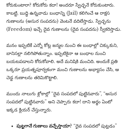
కోరుకుంటారా? కోరుకోరు కదా! అందరూ స్వేచ్ఛనే కోరుకుంటారు.
కాబట్టి, బుద్ధి ఉన్నవాడు బంధాన్ని (Jail) కలిగించే ఆ రాక్షస
గుణాలను (అసుర సంపదను) వెంటనే వదిలేస్తాడు. స్వేచ్ఛను
(Freedom) ఇచ్చే దైవ గుణాలను (దైవ సంపదను) స్వీకరిస్తాడు.
మనం ఇప్పటికే ఎన్నో కోట్ల జన్మల నుంచి ఈ బంధాల్లో చిక్కుకుని,
బానిసల్లా నలిగిపోతున్నాం. ఇప్పటికైనా ఆ బంధాల నుంచి
బయటపడాలని కోరుకోవాలి. అదే మనిషికి మంచిది. అందుకే ప్రతి
ఒక్కరూ ప్రయత్నపూర్వకంగా మంచి గుణాలను అభ్యాసం చేసి, ఆ
చెడ్డ గుణాలను తరిమికొట్టాలి.
ముందు నాలుగు శ్లోకాల్లో “దైవ సంపదలో పుట్టినవారు”, “అసుర
సంపదలో పుట్టినవారు” అని చెప్పారు కదా! దాని అర్థం ఏంటో
ఇక్కడ క్లియర్ చేస్తున్నారు.
పుట్టగానే గుణాలు వచ్చేస్తాయా?
“దైవ సంపదలో పుట్టడం”