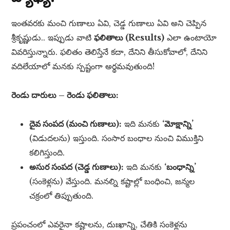
ఇంతవరకు మంచి గుణాలు ఏవి, చెడ్డ గుణాలు ఏవి అని చెప్పిన
శ్రీకృష్ణుడు.. ఇప్పుడు వాటి
ఫలితాలు (Results)
ఎలా ఉంటాయో
వివరిస్తున్నారు. ఫలితం తెలిస్తేనే కదా, దేనిని తీసుకోవాలో, దేనిని
వదిలేయాలో మనకు స్పష్టంగా అర్థమవుతుంది!
రెండు దారులు – రెండు ఫలితాలు:
దైవ సంపద (మంచి గుణాలు):
ఇది మనకు
‘మోక్షాన్ని’
(విడుదలను) ఇస్తుంది. సంసార బంధాల నుంచి విముక్తిని
కలిగిస్తుంది.
అసుర సంపద (చెడ్డ గుణాలు):
ఇది మనకు
‘బంధాన్ని’
(సంకెళ్లను) వేస్తుంది. మనల్ని కష్టాల్లో బంధించి, జన్మల
చక్రంలో తిప్పుతుంది.
ప్రపంచంలో ఎవరైనా కష్టాలను, దుఃఖాన్ని, చేతికి సంకెళ్లను