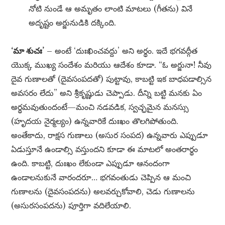
నోటి నుండే ఆ అమృతం లాంటి మాటలు (గీతను) వినే
అదృష్టం అర్జునుడికి దక్కింది.
‘మా శుచః’
– అంటే ‘దుఃఖించవద్దు’ అని అర్థం. ఇదే భగవద్గీత
యొక్క ముఖ్య సందేశం మరియు ఆదేశం కూడా. “ఓ అర్జునా! నీవు
దైవ గుణాలతో (దైవసంపదతో) పుట్టావు, కాబట్టి ఇక బాధపడాల్సిన
అవసరం లేదు” అని శ్రీకృష్ణుడు చెప్పాడు. దీన్ని బట్టి మనకు ఏం
అర్థమవుతుందంటే—మంచి నడవడిక, స్వచ్ఛమైన మనస్సు
(హృదయ నైర్మల్యం) ఉన్నవారికే దుఃఖం తొలగిపోతుంది.
అంతేకాదు, రాక్షస గుణాలు (అసుర సంపద) ఉన్నవారు ఎప్పుడూ
ఏడుస్తూనే ఉండాల్సి వస్తుందని కూడా ఈ మాటలో అంతరార్థం
ఉంది. కాబట్టి, దుఃఖం లేకుండా ఎప్పుడూ ఆనందంగా
ఉండాలనుకునే వారందరూ… భగవంతుడు చెప్పిన ఆ మంచి
గుణాలను (దైవసంపదను) అలవర్చుకోవాలి, చెడు గుణాలను
(అసురసంపదను) పూర్తిగా వదిలేయాలి.