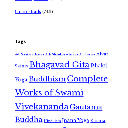
Upanishads
(746)
Tags
Alvar
Adi Shankaracharya
Adi Sankaracharya
AI Stories
Bhagavad Gita
Bhakti
Saints
Complete
Buddhism
Yoga
Works of Swami
Vivekananda
Gautama
Buddha
Jnana Yoga
Karma
Hinduism