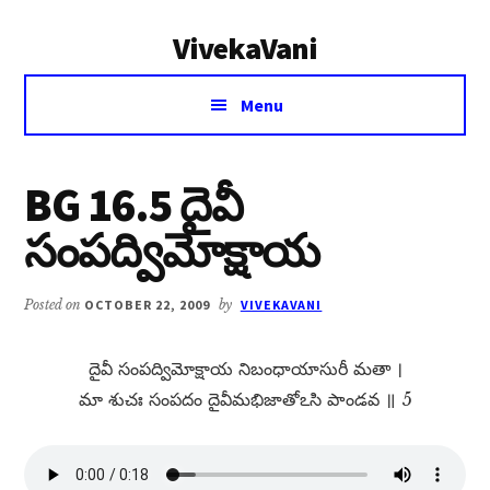
Additional
Skip
Skip
VivekaVani
to
to
menu
main
primary
Voice
content
sidebar
Menu
of
Vivekananda
BG 16.5 దైవీ
సంపద్విమోక్షాయ
Posted on
OCTOBER 22, 2009
by
VIVEKAVANI
దైవీ సంపద్విమోక్షాయ నిబంధాయాసురీ మతా ।
మా శుచః సంపదం దైవీమభిజాతోఽసి పాండవ ॥ 5