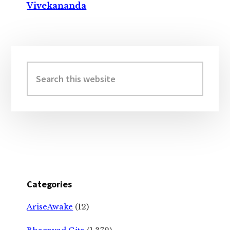
Vivekananda
Primary
Sidebar
Search
this
website
Categories
AriseAwake
(12)