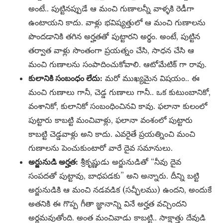
అంటే.. పుట్టినప్పుడే ఆ మంచి గుణాలన్నీ వాళ్ళకి రెడీగా
ఉంటాయని కాదు. వాళ్లు భవిష్యత్తులో ఆ మంచి గుణాలను
పొందడానికి తగిన అర్హతతో పుట్టారని అర్థం. అంటే, పుట్టిన
తర్వాత వాళ్లు సొంతంగా ప్రయత్నం చేసి, సాధన చేసి ఆ
మంచి గుణాలను సంపాదించుకోవాలి. ఆటోమేటిక్ గా రావు.
కులానికి సంబంధం లేదు:
మరో ముఖ్యమైన విషయం.. ఈ
మంచి గుణాలు గానీ, చెడ్డ గుణాలు గానీ.. ఒక కుటుంబానికో,
వంశానికో, కులానికో సంబంధించినవి కావు. ఫలానా కులంలో
పుట్టారు కాబట్టి మంచివాళ్లు, ఫలానా వంశంలో పుట్టారు
కాబట్టి చెడ్డవాళ్లు అని కాదు. ఎవరైతే ప్రయత్నించి మంచి
గుణాలను పెంచుకుంటారో వారే దైవ సమానులు.
అర్జునుడి అర్హత:
శ్రీకృష్ణుడు అర్జునుడితో “నీవు దైవ
సంపదతో పుట్టావు, బాధపడకు” అని అన్నారు. దీన్ని బట్టి
అర్జునుడికి ఆ మంచి నడవడిక (సచ్ఛీలము) ఉందని, అందుకే
అతనికి ఈ గొప్ప గీతా జ్ఞానాన్ని వినే అర్హత వచ్చిందని
అర్థమవుతోంది. అంత మంచివాడు కాబట్టి.. సాక్షాత్తు దేవుడి