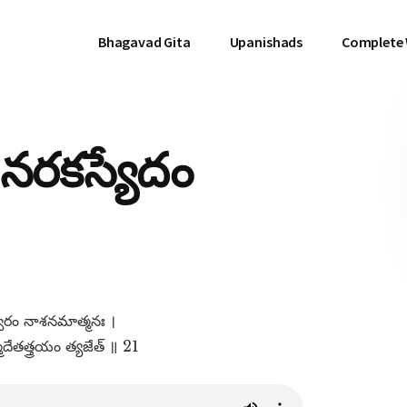
Bhagavad Gita
Upanishads
Complete
ం నరకస్యేదం
్వారం నాశనమాత్మనః ।
ాదేతత్త్రయం త్యజేత్​ ॥ 21