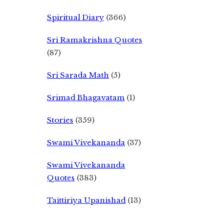
Spiritual Diary
(366)
Sri Ramakrishna Quotes
(87)
Sri Sarada Math
(5)
Srimad Bhagavatam
(1)
Stories
(359)
Swami Vivekananda
(37)
Swami Vivekananda
Quotes
(383)
Taittiriya Upanishad
(13)