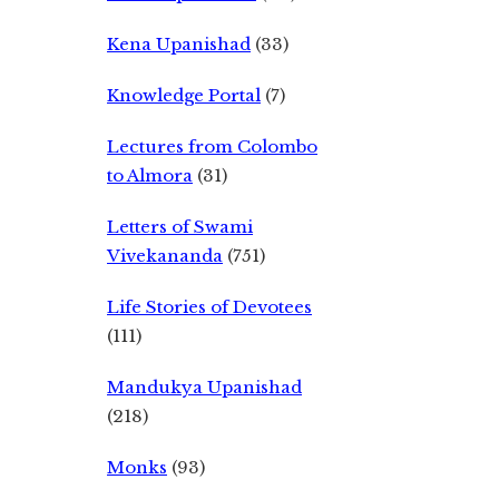
Kena Upanishad
(33)
Knowledge Portal
(7)
Lectures from Colombo
to Almora
(31)
Letters of Swami
Vivekananda
(751)
Life Stories of Devotees
(111)
Mandukya Upanishad
(218)
Monks
(93)