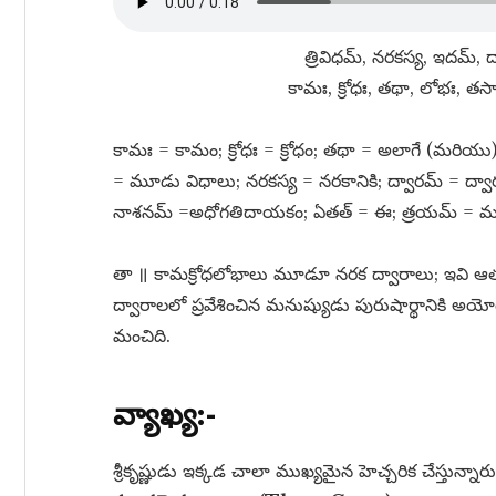
త్రివిధమ్​, నరకస్య, ఇదమ్​, 
కామః, క్రోధః, తథా, లోభః, తస్మా
కామః = కామం; క్రోధః = క్రోధం; తథా = అలాగే (మరియు
= మూడు విధాలు; నరకస్య = నరకానికి; ద్వారమ్​ = ద్వారం
నాశనమ్​ =అధోగతిదాయకం; ఏతత్​ = ఈ; త్రయమ్​ = మూడిం
తా ॥ కామక్రోధలోభాలు మూడూ నరక ద్వారాలు; ఇవి ఆత్మ
ద్వారాలలో ప్రవేశించిన మనుష్యుడు పురుషార్థానికి 
మంచిది.
వ్యాఖ్య:-
శ్రీకృష్ణుడు ఇక్కడ చాలా ముఖ్యమైన హెచ్చరిక చేస్తున్నారు