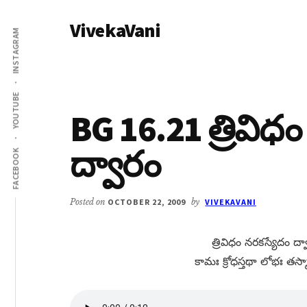
Additional
Skip
Skip
VivekaVani
to
to
menu
INSTAGRAM
main
primary
Voice
content
sidebar
of
Vivekananda
YOUTUBE
BG 16.21 త్రివిధ
ద్వారం
FACEBOOK
Posted on
OCTOBER 22, 2009
by
VIVEKAVANI
త్రివిధం నరకస్యేదం ద
కామః క్రోధస్తథా లోభః తస్మ