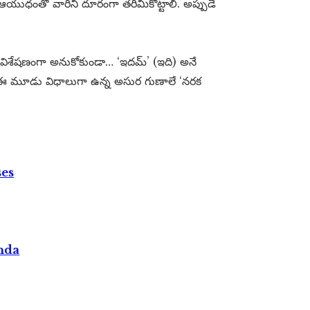
నే ఆయుధంతో వారిని దూరంగా తరిమికొట్టాలి. అప్పుడే
 కు విశేషణంగా అనుకోకుండా… ‘ఇదమ్’ (ఇది) అనే
ం) ఈ మూడు విధాలుగా ఉన్న అసుర గుణాలే ‘నరక
ses
nda