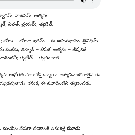
ద్వారమ్​, నాశనమ్​, ఆత్మనః,
త్​, ఏతత్​, త్రయమ్​, త్యజేత్​.
); లోభః = లోభం; ఇదమ్​ = ఈ ఆసురభావం; త్రివిధమ్​
 వంటిది; తస్మాత్​ = కనుక; ఆత్మనః = జీవునికి;
టినీ; త్యజేత్​ = త్యజించాలి.
ను అధోగతి పాలుజేస్తున్నాయి. ఆత్మవినాశకరాలైన ఈ
అయోగ్యుడవుతాడు. కనుక, ఈ మూడింటిని త్యజించడం
. మనిషిని నేరుగా నరకానికి తీసుకెళ్లే
మూడు