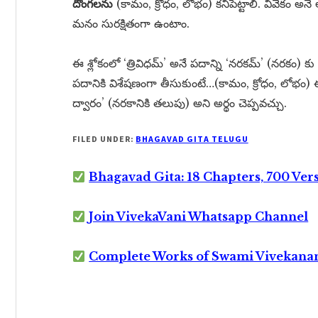
దొంగలను
(కామం, క్రోధం, లోభం) కనిపెట్టాలి. వివేకం అ
మనం సురక్షితంగా ఉంటాం.
ఈ శ్లోకంలో ‘త్రివిధమ్’ అనే పదాన్ని ‘నరకమ్’ (నరకం)
పదానికి విశేషణంగా తీసుకుంటే…(కామం, క్రోధం, లోభ
ద్వారం’ (నరకానికి తలుపు) అని అర్థం చెప్పవచ్చు.
FILED UNDER:
BHAGAVAD GITA TELUGU
Bhagavad Gita: 18 Chapters, 700 Ver
Join VivekaVani Whatsapp Channel
Complete Works of Swami Vivekana