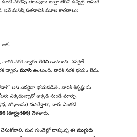
ఉంటే నరకపు తలుపులు బార్లా తెరిచి ఉన్నట్లే! అసుర
మూడే. ఇవే మనిషి పతనానికి మూల కారణాలు:
ే ఆశ.
ారికి నరక ద్వారం
తెరిచి
ఉంటుంది. ఎవరైతే
నరక ద్వారం
మూసి
ఉంటుంది. వారికి నరక భయం లేదు.
ేదా?” అని ఎవరైనా భయపడితే.. వారికి శ్రీకృష్ణుడు
మీరు ఎక్కడున్నారో అక్కడి నుండే మార్పు
ధ, లోభాలను) వదిలేస్తారో, వారు ఎంతటి
తికి (ఊర్ధ్వగతికి)
వెళతారు.
సుకోవాలి. మన గుండెల్లో దాక్కున్న ఈ
ముగ్గురు