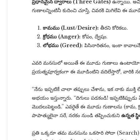
ప్రధానమైన ద్వారాలు (Three Gates)
ఉన్నాయి. అవి 
గుణాలన్నింటినీ కుదించి చూస్తే, చివరకి మిగిలేవి ఈ 
కామము (Lust/Desire):
తీరని కోరికలు.
క్రోధము (Anger):
కోపం, ద్వేషం.
లోభము (Greed):
పిసినారితనం, ఇంకా కావాలన
ఎవరి మనసులో అయితే ఈ మూడు గుణాలు ఉంటాయో, వ
ప్రయత్నపూర్వకంగా ఈ మూడింటిని వదిలేస్తారో, వారికి 
“నేను ఇప్పటికే చాలా తప్పులు చేశాను, ఇక నాకు ముక్తి ల
అభయం ఇస్తున్నారు. “దిగులు పడకండి! ఇప్పటికిప్పుడు 
మొదలుపెట్టండి.” ఎవరైతే ఈ మూడు గుణాలను (కామ, క్రో
పాపాత్ములైనా సరే, నరకం నుండి తప్పించుకుని
ఉన్నత స్థి
ప్రతి ఒక్కరూ తమ మనసును ఒకసారి సోదా (Search) చే