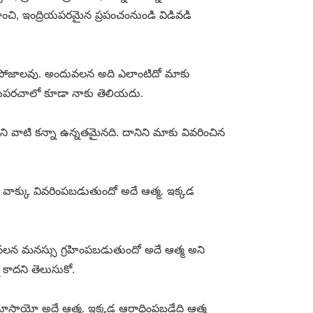
్రహించి, ఇంద్రియపరమైన ప్రపంచంనుండి విడివడి
ం పోజాలవు. అందువలన అది ఎలాంటిదో మాకు
ియపరచాలో కూడా నాకు తెలియదు.
ని వాటి కన్నా ఉన్నతమైనది. దానిని మాకు వివరించిన
ా వాక్కు వివరింపబడుతుందో అదే ఆత్మ. ఇక్కడ
నివలన మనస్సు గ్రహింపబడుతుందో అదే ఆత్మ అని
కాదని తెలుసుకో.
ూస్తాయో అదే ఆత్మ. ఇక్కడ ఆరాధింపబడేది ఆత్మ