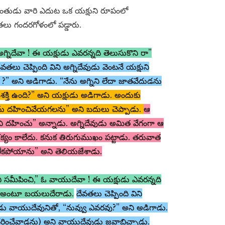
తుడు వారి ఎదుట ఒక యక్షుని రూపంలో
తలు గందరగోళంలో పడ్డారు.
ఓ అగ్నిదేవా ! ఈ యక్షుడు ఎవరన్నది తెలుసుకొని రా”
ేవతలు చెప్పింది విని అగ్నిదేవుడు వెంటనే యక్షుని
వు ?” అని అడిగాడు. “నేను అగ్నిని లేదా జాతవేదుడను
 శక్తి ఉంది?” అని యక్షుడు అడిగాడు. అందుకు
ేను దహించివేయగలను” అని బదులు చెప్పాడు.
ఆ
నిని దహించు” అన్నాడు. అగ్నిదేవుడు అమిత వేగంగా ఆ
శక్యం కాలేదు. కనుక తిరుగుముఖం పట్టాడు. తరువాత
కోలేకపోయాను” అని తెలియజేశాడు.
సమీపించి,” ఓ వాయుదేవా ! ఈ యక్షుడు ఎవరన్నది
గే” అంటూ బయలుదేరాడు.
దేవతలు చెప్పింది విని
షుడు వాయుదేవునితో, “నువ్వు ఎవరవు?” అని అడిగాడు.
రించేవాడను) అని వాయుదేవుడు జవాబిచ్చాడు.