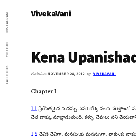
Additional
Skip
Skip
VivekaVani
to
to
menu
INSTAGRAM
main
primary
Voice
content
sidebar
of
Vivekananda
YOUTUBE
Kena Upanishad
FACEBOOK
Posted on
NOVEMBER 28, 2012
by
VIVEKAVANI
Chapter I
1.1
ప్రేరేపితమైన మనస్సు ఎవరి కోర్కె వలన చరిస్తోంది? 
చేత వాక్కు మాట్లాడుతుంది, కళ్ళు, చెవులు పని చేయటా
1.2
చెవికి చెవిగా, మనస్సుకు మనస్సుగా, వాక్కుకు వాక్కుగ