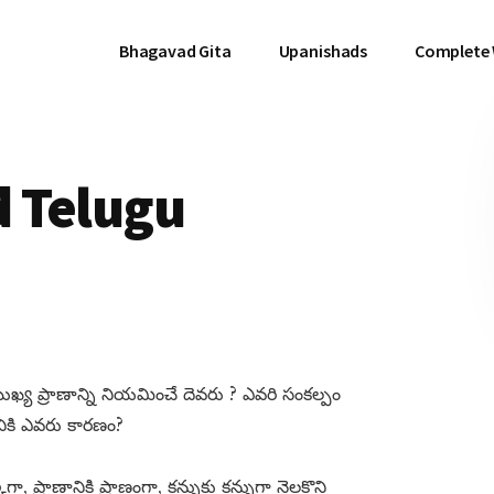
Bhagavad Gita
Upanishads
Complete
 Telugu
ముఖ్య ప్రాణాన్ని నియమించే దెవరు ? ఎవరి సంకల్పం
నికి ఎవరు కారణం?
ా, ప్రాణానికి ప్రాణంగా, కన్నుకు కన్నుగా నెలకొని