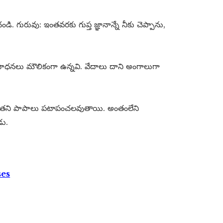
చండి. గురువు: ఇంతవరకు గుప్త జ్ఞానాన్నే నీకు చెప్పాను,
టి సాధనలు మౌలికంగా ఉన్నవి. వేదాలు దాని అంగాలుగా
 అతని పాపాలు పటాపంచలవుతాయి. అంతంలేని
డు.
ses