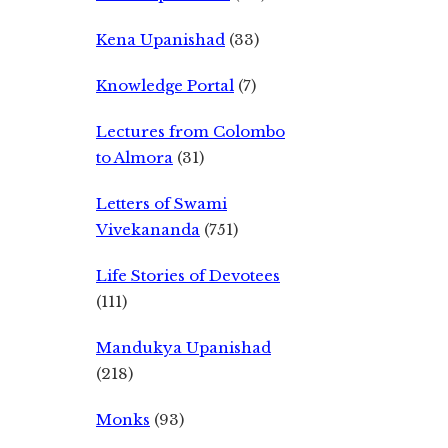
Kena Upanishad
(33)
Knowledge Portal
(7)
Lectures from Colombo
to Almora
(31)
Letters of Swami
Vivekananda
(751)
Life Stories of Devotees
(111)
Mandukya Upanishad
(218)
Monks
(93)