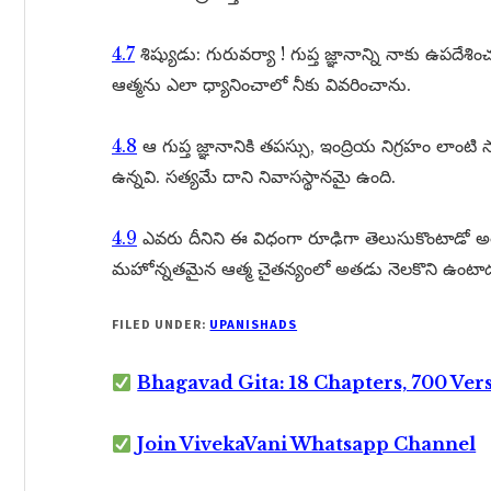
4.7
శిష్యుడు: గురువర్యా ! గుప్త జ్ఞానాన్ని నాకు ఉపదేశిం
ఆత్మను ఎలా ధ్యానించాలో నీకు వివరించాను.
4.8
ఆ గుప్త జ్ఞానానికి తపస్సు, ఇంద్రియ నిగ్రహం లాం
ఉన్నవి. సత్యమే దాని నివాసస్థానమై ఉంది.
4.9
ఎవరు దీనిని ఈ విధంగా రూఢిగా తెలుసుకొంటాడో
మహోన్నతమైన ఆత్మ చైతన్యంలో అతడు నెలకొని ఉంటా
FILED UNDER:
UPANISHADS
Bhagavad Gita: 18 Chapters, 700 Ver
Join VivekaVani Whatsapp Channel