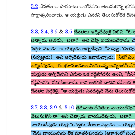
3.2
దేవతల ఆ పొరపాటు ఆలోచనను తెలుసుకొన్న భగవం
సాక్షాత్కరించాడు. ఆ యక్షుడు ఎవరని తెలుసుకోలేక దేవ
3.3
,
3.4
,
3.5
&
3.6
దేవతలు అగ్నిదేవుణ్ణి పిలిచి, “
అన్నారు. ఆతడు, “అలాగే” అని చెప్పి బయలుదేరాడు.
ద
వద్దకు వెళ్లాడు. ఆ యక్షుడు అగ్నిదేవుని, “నువ్వు ఎవర
(సర్వజ్ఞుడు)” అని అగ్నిదేవుడు జవాబిచ్చాడు.
“నీలో ఏం
అగ్నిదేవుడు, “ఈ భూమండలం మీద ఉన్న అన్నింటినీ న
యక్షుడు అగ్నిదేవుని ఎదుట ఒక గడ్డిపోచను ఉంచి, “దీ
గడ్డిపోచను సమిపించాడు. కాని అతనికి దానిని దహింప 
దేవతల వద్దకెళ్లి, “ఆ యక్షుడు ఎవరన్నది నేను తెలుసు
3.7
,
3.8
,
3.9
&
3.10
తరువాత దేవతలు వాయుదేవుని 
తెలుసుకొని రా” అని చెప్పారు. వాయుదేవుడు, “అలా
వాయుదేవుడు యక్షుని వద్దకు వేగంగా వెళ్లాడు. ఆ యక్
“నేను వాయువును లేక మాతరిశ్వుడను (ఆకాశంలో సంచ