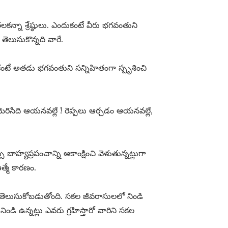
న్నా శ్రేష్ఠులు. ఎందుకంటే వీరు భగవంతుని
ెలుసుకొన్నది వారే.
దుకంటే అతడు భగవంతుని సన్నిహితంగా స్పృశించి
రిసేది ఆయనవల్లే ! రెప్పలు ఆర్చడం ఆయనవల్లే,
 బాహ్యప్రపంచాన్ని ఆకాంక్షించి వెళుతున్నట్లుగా
్మే కారణం.
ే తెలుసుకోబడుతోంది. సకల జీవరాసులలో నిండి
ండి ఉన్నట్లు ఎవరు గ్రహిస్తారో వారిని సకల