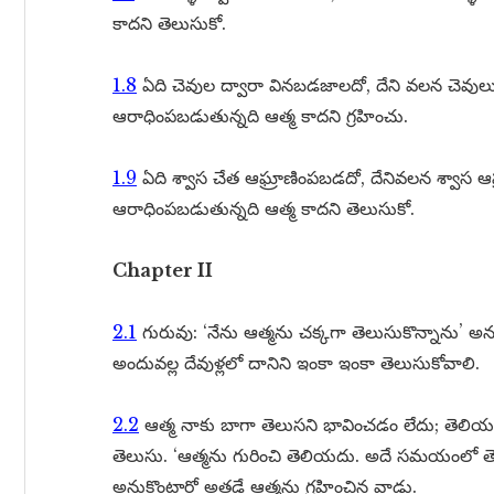
కాదని తెలుసుకో.
1.8
ఏది చెవుల ద్వారా వినబడజాలదో, దేని వలన చెవుల
ఆరాధింపబడుతున్నది ఆత్మ కాదని గ్రహించు.
1.9
ఏది శ్వాస చేత ఆఘ్రాణింపబడదో, దేనివలన శ్వాస ఆఘ
ఆరాధింపబడుతున్నది ఆత్మ కాదని తెలుసుకో.
Chapter II
2.1
గురువు: ‘నేను ఆత్మను చక్కగా తెలుసుకొన్నాను’ అను
అందువల్ల దేవుళ్లలో దానిని ఇంకా ఇంకా తెలుసుకోవాలి.
2.2
ఆత్మ నాకు బాగా తెలుసని భావించడం లేదు; తెలియద
తెలుసు. ‘ఆత్మను గురించి తెలియదు. అదే సమయంలో 
అనుకొంటారో అతడే ఆత్మను గ్రహించిన వాడు.