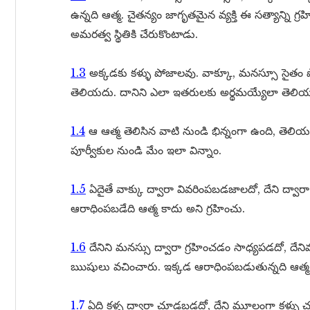
ఉన్నది ఆత్మ. చైతన్యం జాగృతమైన వ్యక్తి ఈ సత్యాన్ని గ
అమరత్వ స్థితికి చేరుకొంటాడు.
1.3
అక్కడకు కళ్ళు పోజాలవు. వాక్కూ, మనస్సూ సైత
తెలియదు. దానిని ఎలా ఇతరులకు అర్థమయ్యేలా తెల
1.4
ఆ ఆత్మ తెలిసిన వాటి నుండి భిన్నంగా ఉంది, తెలియ
పూర్వీకుల నుండి మేం ఇలా విన్నాం.
1.5
ఏదైతే వాక్కు ద్వారా వివరింపబడజాలదో, దేని ద్వార
ఆరాధింపబడేది ఆత్మ కాదు అని గ్రహించు.
1.6
దేనిని మనస్సు ద్వారా గ్రహించడం సాధ్యపడదో, దే
ఋషులు వచించారు. ఇక్కడ ఆరాధింపబడుతున్నది ఆత్మ 
1.7
ఏది కళ్ళ ద్వారా చూడబడదో, దేని మూలంగా కళ్ళు చ