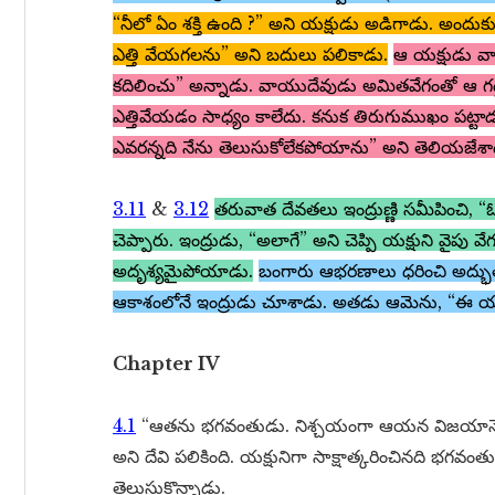
“నీలో ఏం శక్తి ఉంది ?” అని యక్షుడు అడిగాడు. అం
ఎత్తి వేయగలను” అని బదులు పలికాడు.
ఆ యక్షుడు వా
కదిలించు” అన్నాడు. వాయుదేవుడు అమితవేగంతో ఆ గడ్డ
ఎత్తివేయడం సాధ్యం కాలేదు. కనుక తిరుగుముఖం పట్టాడు
ఎవరన్నది నేను తెలుసుకోలేకపోయాను” అని తెలియజేశా
3.11
&
3.12
తరువాత దేవతలు ఇంద్రుణ్ణి సమీపించి, “
చెప్పారు. ఇంద్రుడు, “అలాగే” అని చెప్పి యక్షుని వైపు
అదృశ్యమైపోయాడు.
బంగారు ఆభరణాలు ధరించి అద్భుత స
ఆకాశంలోనే ఇంద్రుడు చూశాడు. అతడు ఆమెను, “ఈ యక
Chapter IV
4.1
“ఆతను భగవంతుడు. నిశ్చయంగా ఆయన విజయాన్నే
అని దేవి పలికింది. యక్షునిగా సాక్షాత్కరించినది భగవ
తెలుసుకొన్నాడు.