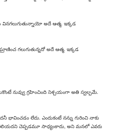
ు వినగలుగుతున్నాయో అదే ఆత్మ. ఇక్కడ
్రాణించ గలుగుతున్నదో అదే ఆత్మ. ఇక్కడ
కొంటే నువ్వు గ్రహించింది నిశ్చయంగా అతి స్వల్పమే.
నీ భావించడం లేదు. ఎందుకంటే నన్ను గురించి నాకు
తెలియదని చెప్పడమూ సాధ్యంకాదు, అని మనలో ఎవరు