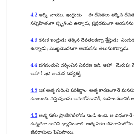
4.2
అగ్ని, వాయు, ఇంద్రుడు – ఈ దేవతలు తక్కిన దేవతలక
సన్నిహితంగా స్పృశించి ఉన్నారు; ప్రప్రథమంగా ఆయనను త
4.3
కనుక ఇంద్రుడు తక్కిన దేవతలకన్నా శ్రేష్టుడు. ఎం
ఉన్నాడు; మొట్టమొదటగా ఆయనను తెలుసుకొన్నాడు.
4.4
భగవంతుని దర్శించిన వివరణ ఇది. ఆహా ! మెరుపు మె
ఆహా ! ఇది ఆయన దివ్యశక్తి.
4.5
ఇక ఆత్మ గురించి పరికిద్దాం. ఆత్మ కారణంగానే మనస్సు
ఉంటుంది. వస్తువులను అనుకోవడానికీ, ఊహించడానికీ ఆత
4.6
ఆత్మ సకల ప్రాణికోటిలోను నిండి ఉంది. ఆ విధంగాన
ఉన్నదిగా దానిని ధ్యానించాలి. ఆత్మ సకల జీవరాసులోను ని
జీవరాసులు ప్రేమిస్తాయి.