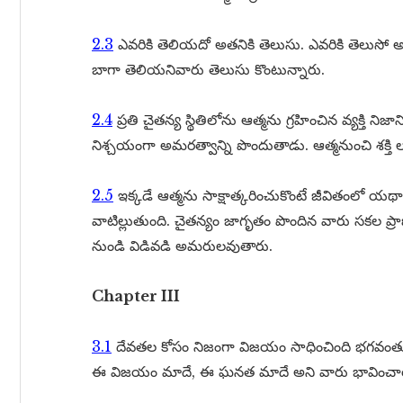
2.3
ఎవరికి తెలియదో అతనికి తెలుసు. ఎవరికి తెలుసో అ
బాగా తెలియనివారు తెలుసు కొంటున్నారు.
2.4
ప్రతి చైతన్య స్థితిలోను ఆత్మను గ్రహించిన వ్యక్తి న
నిశ్చయంగా అమరత్వాన్ని పొందుతాడు. ఆత్మనుంచి శక్తి లభిస్
2.5
ఇక్కడే ఆత్మను సాక్షాత్కరించుకొంటే జీవితంలో యథార్
వాటిల్లుతుంది. చైతన్యం జాగృతం పొందిన వారు సకల ప్ర
నుండి విడివడి అమరులవుతారు.
Chapter III
3.1
దేవతల కోసం నిజంగా విజయం సాధించింది భగవంతు
ఈ విజయం మాదే, ఈ ఘనత మాదే అని వారు భావించా