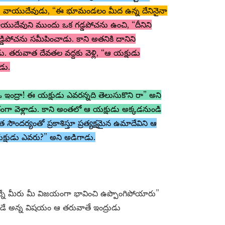
దుకు వాయుదేవుడు, “ఈ భూమండలం మీద ఉన్న దేనినైనా
యుదేవుని ముందు ఒక గడ్డపోచను ఉంచి, “దీనిని
ిపోచను సమీపించాడు. కాని అతనికి దానిని
. తరువాత దేవతల వద్దకు వెళ్లి, “ఆ యక్షుడు
డు.
ఓ ఇంద్రా! ఈ యక్షుడు ఎవరన్నది తెలుసుకొని రా” అని
 వేగంగా వెళ్లాడు. కాని అంతలో ఆ యక్షుడు అక్కడనుండి
ౌందర్యంతో ప్రకాశిస్తూ ప్రత్యక్షమైన ఉమాదేవిని ఆ
్షుడు ఎవరు?” అని అడిగాడు.
 మీరు మీ విజయంగా భావించి ఉప్పొంగిపోయారు”
ంతుడే అన్న విషయం ఆ తరువాతే ఇంద్రుడు