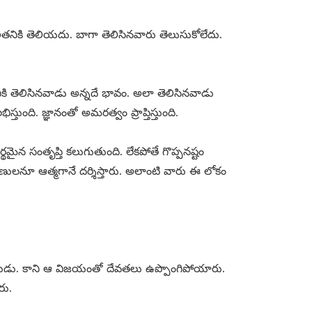
తనికి తెలియదు. బాగా తెలిసినవారు తెలుసుకోలేదు.
ిజానికి తెలిసినవాడు అన్నదే భావం. అలా తెలిసినవాడు
తుంది. జ్ఞానంతో అమరత్వం ప్రాప్తిస్తుంది.
థమైన సంతృప్తి కలుగుతుంది. లేకపోతే గొప్పనష్టం
ాణులనూ ఆత్మగానే దర్శిస్తారు. అలాంటి వారు ఈ లోకం
డు. కాని ఆ విజయంతో దేవతలు ఉప్పొంగిపోయారు.
రు.