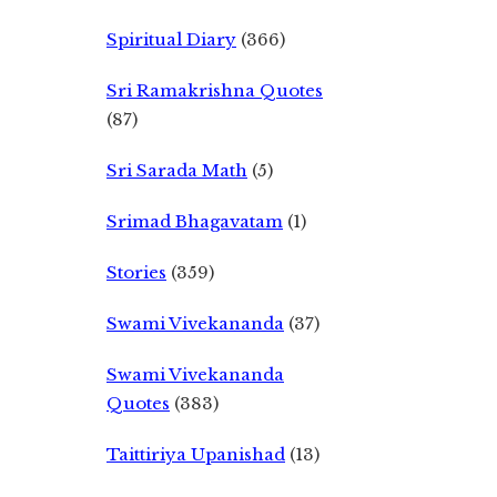
Spiritual Diary
(366)
Sri Ramakrishna Quotes
(87)
Sri Sarada Math
(5)
Srimad Bhagavatam
(1)
Stories
(359)
Swami Vivekananda
(37)
Swami Vivekananda
Quotes
(383)
Taittiriya Upanishad
(13)