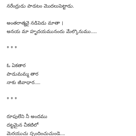
నరేంద్రుడు పాడటం మొదలుపెట్టాడు.
అంతరాత్మవై నడిపెడు మాతా ।
అనయ మా హృదయమునందు మేల్కొనుము…..
* * *
ఓ ఏకతార
పాడుమమ్మ తార
నాకు జీవాధార…..
* * *
రూపులేని నీ అందము
దట్టమైన చీకటిలో
మెరయుచు స్పందించుచుండె….