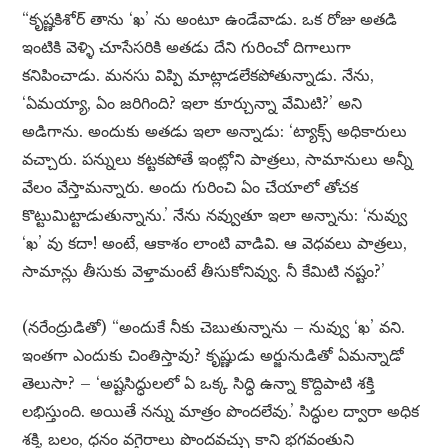
“కృష్ణకిశోర్ తాను ‘ఖ’ ను అంటూ ఉండేవాడు. ఒక రోజు అతడి
ఇంటికి వెళ్ళి చూసేసరికి అతడు దేని గురించో దిగాలుగా
కనిపించాడు. మనసు విప్పి మాట్లాడలేకపోతున్నాడు. నేను,
‘ఏమయ్యా, ఏం జరిగింది? ఇలా కూర్చున్నా వేమిటి?’ అని
అడిగాను. అందుకు అతడు ఇలా అన్నాడు: ‘ట్యాక్స్ అధికారులు
వచ్చారు. పన్నులు కట్టకపోతే ఇంట్లోని పాత్రలు, సామానులు అన్నీ
వేలం వేస్తామన్నారు. అందు గురించి ఏం చేయాలో తోచక
కొట్టుమిట్టాడుతున్నాను.’ నేను నవ్వుతూ ఇలా అన్నాను: ‘నువ్వు
‘ఖ’ వు కదా! అంటే, ఆకాశం లాంటి వాడివి. ఆ వెధవలు పాత్రలు,
సామాన్లు తీసుకు వెళ్తామంటే తీసుకోనివ్వు. నీ కేమిటి నష్టం?’
(నరేంద్రుడితో) “అందుకే నీకు చెబుతున్నాను – నువ్వు ‘ఖ’ వని.
ఇంతగా ఎందుకు చింతిస్తావు? కృష్ణుడు అర్జునుడితో ఏమన్నాడో
తెలుసా? – ‘అష్టసిద్ధులలో ఏ ఒక్క సిద్ధి ఉన్నా కొద్దిపాటి శక్తి
లభిస్తుంది. అయితే నన్ను మాత్రం పొందలేవు.’ సిద్ధుల ద్వారా అధిక
శక్తి, బలం, ధనం వగైరాలు పొందవచ్చు కాని భగవంతుని