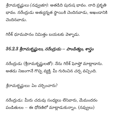
శ్రీరామకృష్ణులు (నవ్వుతూ):
అతడిది పురుష భావం. నాది ప్రకృతి
భావం. నరేంద్రుడు అత్యున్నత స్థాయికి చెందినవాడు, అఖండానికి
చెందినవాడు.
గిరీశ్ ధూమపానం నిమిత్తం బయటకు వెళ్ళాడు.
36.2.3 శ్రీరామకృష్ణులు, నరేంద్రుడు – పాండిత్యం, శాస్త్రం
నరేంద్రుడు (శ్రీరామకృష్ణులతో): నేను గిరీశ్ ఘోష్తో మాట్లాడాను.
అతడు నిజంగానే గొప్ప వ్యక్తి. మీ గురించిన చర్చ వచ్చింది.
శ్రీరామకృష్ణులు:
ఏం చర్చించారు?
నరేంద్రుడు: మీరు చదువు సంధ్యలు లేనివారు, మేమందరం
పండితులం – ఈ ధోరణిలో మాట్లాడుకున్నాం. (నవ్వులు)