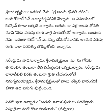
శ్రీరామకృష్ణులు:
ఒకసారి నేను ఎర్ర అంచు ధోవతి ధరించి
జయగోపాల్ సేన్ ఉద్యానగృహానికి వెళ్ళాను. ఆ సమయంలో
కేశవ్సేన్ కూడా అక్కడే ఉన్నాడు. అతడు నా ఎర్ర అంచు ధోవతి
చూసి ‘నేడు ఎరుపు రంగు వాగై పారుతోందే!’ అన్నాడు. అందుకు
నేను ‘ఇదంతా కేశవ్ సేన్ మనస్సు దోచుకోవడానికే. అందుకే ఎరుపు
రంగు ఇలా పరవళ్ళు తొక్కుతోంది’ అన్నాను.
నరేంద్రుడు పాడనున్నాడు. శ్రీరామకృష్ణులు ‘మ’ ను గోడకు
తగిలించిన తంబురా తీసి నరేంద్రుడికి ఇవ్వమన్నారు. నరేంద్రుడు
చాలాసేపటి వరకు తంబురా శ్రుతి చేయడంలోనే
నిమగ్నమయ్యాడు. శ్రీరామకృష్ణులతో పాటు తక్కిన వారందరికీ
కూడా అది విసుగు పుట్టించింది.
వినోద్ ఇలా అన్నాడు: “అతడు ఇవాళ శ్రుతులు సరిచేస్తాడు.
ఎప్పుడైనా మరో రోజు పాడతాడు.” (నవ్వులు)