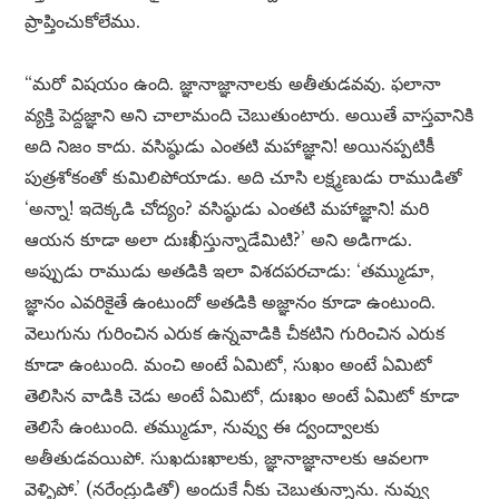
ప్రాప్తించుకోలేము.
“మరో విషయం ఉంది. జ్ఞానాజ్ఞానాలకు అతీతుడవవు. ఫలానా
వ్యక్తి పెద్దజ్ఞాని అని చాలామంది చెబుతుంటారు. అయితే వాస్తవానికి
అది నిజం కాదు. వసిష్ఠుడు ఎంతటి మహాజ్ఞాని! అయినప్పటికీ
పుత్రశోకంతో కుమిలిపోయాడు. అది చూసి లక్ష్మణుడు రాముడితో
‘అన్నా! ఇదెక్కడి చోద్యం? వసిష్ఠుడు ఎంతటి మహాజ్ఞాని! మరి
ఆయన కూడా అలా దుఃఖీస్తున్నాడేమిటి?’ అని అడిగాడు.
అప్పుడు రాముడు అతడికి ఇలా విశదపరచాడు: ‘తమ్ముడూ,
జ్ఞానం ఎవరికైతే ఉంటుందో అతడికి అజ్ఞానం కూడా ఉంటుంది.
వెలుగును గురించిన ఎరుక ఉన్నవాడికి చీకటిని గురించిన ఎరుక
కూడా ఉంటుంది. మంచి అంటే ఏమిటో, సుఖం అంటే ఏమిటో
తెలిసిన వాడికి చెడు అంటే ఏమిటో, దుఃఖం అంటే ఏమిటో కూడా
తెలిసే ఉంటుంది. తమ్ముడూ, నువ్వు ఈ ద్వంద్వాలకు
అతీతుడవయిపో. సుఖదుఃఖాలకు, జ్ఞానాజ్ఞానాలకు ఆవలగా
వెళ్ళిపో.’ (నరేంద్రుడితో) అందుకే నీకు చెబుతున్నాను. నువ్వు