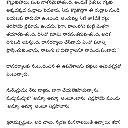
కొట్టుకుపోయి పంట నాశనమైపోతుంది. అందుకే రైతులు గట్లకు
అక్కడక్కడ రంధ్రాలు పెడతారు. నీరు కొద్దికొద్దిగా ఈ రంధ్రాల నుండి
బయటకు పారుతూ ఉంటుంది. అందువల్ల నీటి తాకిడికి గట్టు
తెగిపోయే ప్రమాదం ఉండదు. పైగా, పొలంలోని మట్టి మెత్తగా
తయారవుతుంది. దీనితో భూమి సారవంతమవుతుంది, అధిక
దిగుబడి లభిస్తుంది. దానధర్మాలు చేసేవాడు ఎంతో ఫలాన్ని
ప్రాప్తించుకుంటాడు, నాలుగు పురుషార్థాలనూ సాధించుకుంటాడు.”
దానధర్మాలకు సంబంధించిన ఈ ఉపదేశాలను భక్తులు అమితశ్రద్ధతో
వింటున్నారు.
సురేంద్రుడు: నేను ధ్యానం బాగా చేయలేకపోతున్నాను.
మధ్యమధ్యలో ‘అమ్మా, అమ్మా’ అంటూంటాను. నిద్రపోయే ముందు
‘అమ్మా, అమ్మా’ అంటూ నిద్రపోతాను.
శ్రీరామకృష్ణులు:
అది చాలు. స్మరణ మననాలయితే ఉన్నాయి కదా!