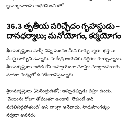
జ్ఞానాజ్ఞానాలను అధిగమించి పో.”
36.3 తృతీయ పరిచ్ఛేదం గృహస్థుడు –
దానధర్మాలు; మనోయోగం, కర్మయోగం
శ్రీరామకృష్ణులు మళ్ళీ చిన్న మంచం మీద కూర్చున్నారు. భక్తులు
నేలపై కూర్చుని ఉన్నారు. సురేంద్ర ఆయనకు దగ్గరగా కూర్చున్నాడు.
శ్రీరామకృష్ణులు అతడి కేసి ఆప్యాయంగా చూస్తూ మాట్లాడసాగారు.
మాటల మధ్యలో ఉపదేశాలనిస్తున్నారు.
శ్రీరామకృష్ణులు (సురేంద్రుడితో): అప్పుడప్పుడు వస్తూ ఉండు.
‘చెంబును రోజూ తోముతూ ఉండాలి. లేకుంటే అది
మకిలిపట్టిపోతుంది’ అని నాంగ్టా అనేవాడు. సాధుసాంగత్యం
సర్వదా అవసరం.