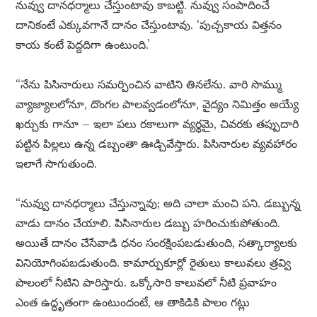
నువ్వు దానధర్మాలు చేస్తుంటావు కాబట్టి. నువ్వు సంపాదించే
దానికంటే ఎక్కువగానే దానం చేస్తుంటావు. ‘పుచ్చకాయ విత్తనం
కాయ కంటే పెద్దదిగా ఉంటుంది.’
“నేను పిసినారులు సమర్పించిన వాటిని తినలేను. వారి సొమ్ము
వ్యాజ్యాలలోనూ, దొంగల పాలవ్వడంలోనూ, వైద్యం నిమిత్తం అయ్యే
ఖర్చుకు గానూ – ఇలా పలు రకాలుగా వ్యర్థమై, చివరకు తప్పుదారి
పట్టిన పిల్లలు ఉన్న డబ్బంతా ఊడ్చివేస్తారు. పిసినారుల వ్యవహారం
ఇలాగే సాగుతుంది.
“నువ్వు దానధర్మాలు చేస్తున్నావు; అది చాలా మంచి పని. డబ్బున్న
వాడు దానం చేయాలి. పిసినారుల డబ్బు హరించుకుపోతుంది.
అయితే దానం చేసేవాడి ధనం సంరక్షింపబడుతుంది, సత్కార్యాలకు
వినియోగింపబడుతుంది. కామార్పుకూర్లో రైతులు కాలువలు త్రవ్వి
పొలంలో నీటిని పారిస్తారు. ఒక్కోసారి కాలువలో నీటి ప్రవాహం
ఎంత ఉద్ధృతంగా ఉంటుందంటే, ఆ తాకిడికి పొలం గట్లు