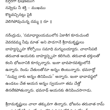
బిగ్గరగా భీషణముగ
నవ్వెడు నీ శక్తి – ముఖము
కొట్టవచ్చినట్లు పైకి
వెలిగిపోవుచున్న దమ్మ ॥ రూ ॥
నరేంద్రుడు, ‘సమాధ్యాలయములోన ఏకాకిగ కూరుచుంటి
వెవరవమ్మ నీవు మాత’ అని పాడగానే శ్రీరామకృష్ణులు
బాహ్యస్పృహ కోల్పోయి సమాధి మగ్నులయ్యారు. చాలాసేపటి
తరువాత ఆయనకు బాహ్యస్పృహ కలిగింది. తరువాత భక్తులతో
కలసి భోజనానికి కూర్చున్నారు. ఇంకా భావపారవశ్యంలోనే
ఉన్నారు. రెండు చేతులతోనూ అన్నం తింటున్నారు. భవనాథ్తో
“నువ్వు నాకు అన్నం తినిపించు” అన్నారు. ఇంకా భావావస్థలో
ఉండటం చేత ఆయన అన్నం స్వయంగా తమ చేత్తో
తినలేకపోతున్నారు. భవనాథ్ ఆయనకు తినిపించసాగాడు.
శ్రీరామకృష్ణులు చాలా తక్కువగా తిన్నారు. భోజనం తరువాత రామ్