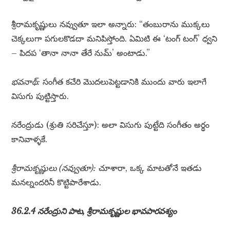
శ్రీరామకృష్ణులు నవ్వుతూ ఇలా అన్నారు: “తంబురాను ముక్కలు
చెక్కలుగా పగులకొడదా మనిపిస్తోంది. ఏమిటి ఈ ‘టంగ్ టంగ్’ ధ్వని
– పిదప ‘తానా నానా తేరే నుమ్’ అంటాడు.”
భవనాథ్:
సంగీత కచేరి మొదలుపెట్టడానికి ముందు వారు ఇలాగే
విసుగు పుట్టిస్తారు.
నరేంద్రుడు (శ్రుతి సరిచేస్తూ): అలా విసుగు పుట్టేది సంగీతం అర్థం
కానివాళ్ళకే.
శ్రీరామకృష్ణులు (నవ్వుతూ):
చూశారా, ఒక్క మాటతోనే ఇతడు
మనల్నందరినీ కొట్టిపారేశాడు.
36.2.4 నరేంద్రుని పాట, శ్రీరామకృష్ణుల భావపారవశ్యం