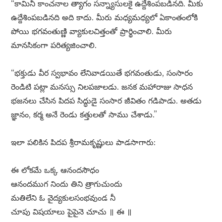
“కామినీ కాంచనాల త్యాగం సన్న్యాసులకై ఉద్దేశింపబడినది. మీకు
ఉద్దేశింపబడినది అది కాదు. మీరు మధ్యమధ్యలో ఏకాంతంలోకి
పోయి భగవంతుణ్ణి వ్యాకులచిత్తంతో ప్రార్థించాలి. మీరు
మానసికంగా పరిత్యజించాలి.
“భక్తుడు వీర స్వభావం లేనివాడయితే భగవంతుడు, సంసారం
రెండిటి పట్లా మనస్సు నిలపజాలడు. జనక మహారాజు సాధన
భజనలు చేసిన పిదప సిద్ధుడై సంసార జీవితం గడిపాడు. అతడు
జ్ఞానం, కర్మ అనే రెండు కత్తులతో సాము చేశాడు.”
ఇలా పలికిన పిదప శ్రీరామకృష్ణులు పాడసాగారు:
ఈ లోకమే ఒక్క ఆనందసౌధం
ఆనందముగ నిందు తిని త్రాగుచుందు
మతిలేని ఓ వైద్యకులసంభవుండ నీ
చూపు విషయాలు పైపైనె చూచు ॥ ఈ ॥