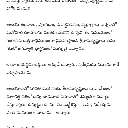
వినవస్తున్నాయి. ఆరు లేక ఏడు రోజులలో, వచ్చే పూర్ణిమనాడు
హోలి పండుగ.
ఆలయ శిఖరాలు, ప్రాంగణం, ఉద్యానవనం, వృక్షాగ్రాలు వెన్నెలలో
మనోహర రూపాలను సంతరించుకొని ఉన్నవి. ఈ సమయంలో
గంగానది ఉత్తరాభిముఖంగా ప్రవహిస్తోంది. శ్రీరామకృష్ణులు తమ
గదిలో జగన్మాత ధ్యానంలో మగ్నులై ఉన్నారు.
ఇంకా ఒకరిద్దరు భక్తులు అక్కడే ఉన్నారు. నరేంద్రుడు ముందుగానే
వెళ్ళిపోయాడు.
ఆలయాలలో హారతి ముగిసింది. శ్రీరామకృష్ణులు భావావేశంలో
ఈశాన్య దిశలో ఉన్న పొడవాటి వసారాలో నెమ్మదిగా పచార్లు
చేస్తున్నారు. ఉన్నట్టుండి ‘మ’ ను ఉద్దేశిస్తూ “ఆహా, నరేంద్రుడు
ఎంత మధురంగా పాడాడు!” అన్నారు.