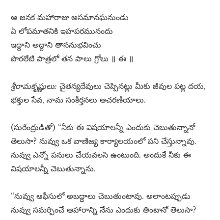
ఆ జనక మహారాజు అసమానఘనుండు
ఏ లోపమాతనికి ఇహపరమునందు
ఇద్దాని అద్దాని తాననుభవించు
పొరలేటి పాత్రలో తన పాలు గ్రోలు ॥ ఈ ॥
శ్రీరామకృష్ణులు:
చైతన్యదేవులు చెప్పినట్లు మీకు జీవుల పట్ల దయ,
భక్తుల సేవ, నామ సంకీర్తనలు ఆచరణీయాలు.
(సురేంద్రుడితో) “నీకు ఈ విషయాలన్నీ ఎందుకు చెబుతున్నానో
తెలుసా? నువ్వు ఒక వాణిజ్య కార్యాలయంలో పని చేస్తున్నావు.
నువ్వు ఎన్నో పనులు చేయవలసి ఉంటుంది. అందుకే నీకు ఈ
విషయాలన్నీ చెబుతున్నాను.
“నువ్వు ఆఫీసులో అబద్ధాలు చెబుతుంటావు. అలాంటప్పుడు
నువ్వు సమర్పించే ఆహారాన్ని నేను ఎందుకు తింటానో తెలుసా?