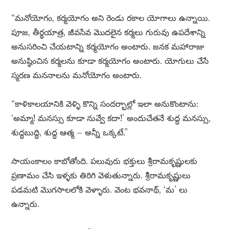
“మనోయోగం, కర్మయోగం అని రెండు రకాల యోగాలు ఉన్నాయి.
పూజ, తీర్థయాత్ర, జీవసేవ మొదలైన కర్మలు గురువు ఉపదేశాన్ని
అనుసరించి చేయటాన్ని కర్మయోగం అంటారు. జనక మహారాజు
అనుష్ఠించిన కర్మలను కూడా కర్మయోగం అంటారు. యోగులు చేసే
స్మరణ మననాలను మనోయోగం అంటారు.
“కాళికాలయానికి వెళ్ళి కొన్ని సందర్భాల్లో ఇలా అనుకొంటాను:
‘అమ్మా! మనస్సు కూడా నువ్వే కదా!’ అందుచేతనే శుద్ధ మనస్సు,
శుద్ధబుద్ధి, శుద్ధ ఆత్మ – అన్నీ ఒక్కటే.”
సాయంకాలం కాబోతోంది. పలువురు భక్తులు శ్రీరామకృష్ణులకు
ప్రణామం చేసి ఇళ్ళకు తిరిగి వెళుతున్నారు. శ్రీరామకృష్ణులు
పడమటి మొగసాలలోకి వెళ్ళారు. వెంట భవనాథ్, ‘మ’ లు
ఉన్నారు.