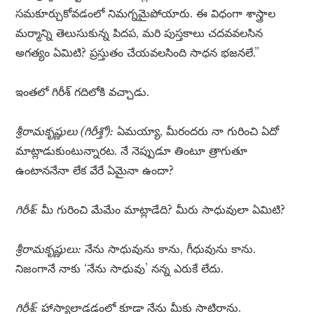
సమకూర్చుకోవడంలో నిమగ్నమైపోయారు. ఈ విధంగా శాస్త్రాల
మర్మాన్ని తెలుసుకున్న పిదప, మరి పుస్తకాలు చదవవలసిన
అగత్యం ఏమిటి? ప్రస్తుతం చేయవలసింది సాధన భజనలే.”
ఇంతలో గిరీశ్ గదిలోకి వచ్చాడు.
శ్రీరామకృష్ణులు (గిరీశ్తో):
ఏమయ్యా, మీరందరు నా గురించి ఏదో
మాట్లాడుకుంటున్నారట. నే నెప్పుడూ తింటూ త్రాగుతూ
ఉంటాననేనా లేక వేరే ఏమైనా ఉందా?
గిరీశ్:
మీ గురించి మేమేం మాట్లాడేది? మీరు సాధువులా ఏమిటి?
శ్రీరామకృష్ణులు:
నేను సాధువును కాను, గీధువును కాను.
నిజంగానే నాకు ‘నేను సాధువు’ నన్న ఎరుకే లేదు.
గిరీశ్:
హాస్యాలాడడంలో కూడా నేను మీకు సాటిరాను.