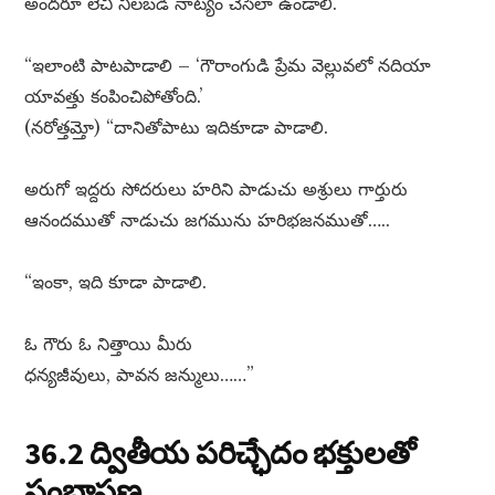
అందరూ లేచి నిలబడి నాట్యం చేసేలా ఉండాలి.
“ఇలాంటి పాటపాడాలి – ‘గౌరాంగుడి ప్రేమ వెల్లువలో నదియా
యావత్తు కంపించిపోతోంది.’
(నరోత్తమ్తో) “దానితోపాటు ఇదికూడా పాడాలి.
అరుగో ఇద్దరు సోదరులు హరిని పాడుచు అశ్రులు గార్తురు
ఆనందముతో నాడుచు జగమును హరిభజనముతో…..
“ఇంకా, ఇది కూడా పాడాలి.
ఓ గౌరు ఓ నిత్తాయి మీరు
ధన్యజీవులు, పావన జన్ములు……”
36.2 ద్వితీయ పరిచ్ఛేదం భక్తులతో
సంభాషణ