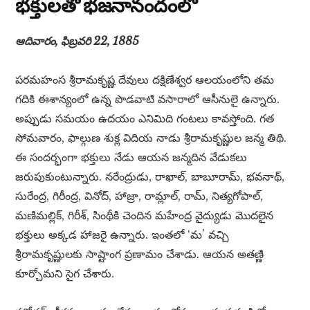
భక్తులతో భజనానందంలో
ఆదివారం, ఫిబ్రవరి 22, 1885
పరమహంస శ్రీరామకృష్ణ దేవులు దక్షిణేశ్వర ఆలయంలోని తమ
గదికి ఈశాన్యంలో ఉన్న పొడవాటి వసారాలో ఆసీనులై ఉన్నారు.
అప్పుడు సమయం ఉదయం ఎనిమిది గంటలు కావస్తోంది. గత
సోమవారం, ఫాల్గుణ శుక్ల విదియ నాడు శ్రీరామకృష్ణుల జన్మ తిథి.
ఈ సందర్భంగా భక్తులు నేడు ఆయన జన్మదిన వేడుకలు
జరుపుకుంటున్నారు. నరేంద్రుడు, రాఖాల్, బాబూరామ్, భవనాథ్,
సురేంద్ర, గిరీంద్ర, వినోద్, హాజ్రా, రామ్లాల్, రామ్, నిత్యగోపాల్,
మణిమల్లిక్, గిరీశ్, సింథీకి చెందిన మహేంద్ర వైద్యుడు మొదలైన
భక్తులు అక్కడ హాజరై ఉన్నారు. ఇంతలో ‘మ’ వచ్చి
శ్రీరామకృష్ణులకు సాష్టాంగ ప్రణామం చేశాడు. ఆయన అతణ్ణి
కూర్చోమని సైగ చేశారు.