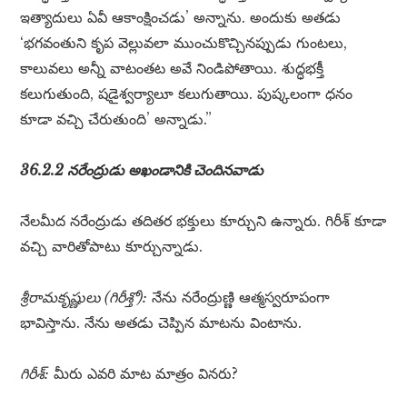
ఇత్యాదులు ఏవీ ఆకాంక్షించడు’ అన్నాను. అందుకు అతడు
‘భగవంతుని కృప వెల్లువలా ముంచుకొచ్చినప్పుడు గుంటలు,
కాలువలు అన్నీ వాటంతట అవే నిండిపోతాయి. శుద్ధభక్తీ
కలుగుతుంది, షడైశ్వర్యాలూ కలుగుతాయి. పుష్కలంగా ధనం
కూడా వచ్చి చేరుతుంది’ అన్నాడు.”
36.2.2 నరేంద్రుడు అఖండానికి చెందినవాడు
నేలమీద నరేంద్రుడు తదితర భక్తులు కూర్చుని ఉన్నారు. గిరీశ్ కూడా
వచ్చి వారితోపాటు కూర్చున్నాడు.
శ్రీరామకృష్ణులు (గిరీశ్తో):
నేను నరేంద్రుణ్ణి ఆత్మస్వరూపంగా
భావిస్తాను. నేను అతడు చెప్పిన మాటను వింటాను.
గిరీశ్:
మీరు ఎవరి మాట మాత్రం వినరు?