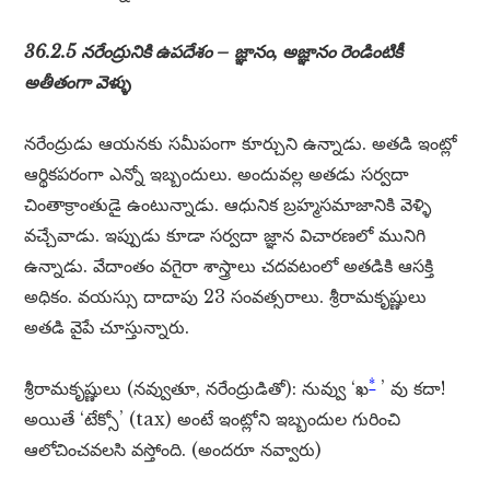
36.2.5 నరేంద్రునికి ఉపదేశం – జ్ఞానం, అజ్ఞానం రెండింటికీ
అతీతంగా వెళ్ళు
నరేంద్రుడు ఆయనకు సమీపంగా కూర్చుని ఉన్నాడు. అతడి ఇంట్లో
ఆర్థికపరంగా ఎన్నో ఇబ్బందులు. అందువల్ల అతడు సర్వదా
చింతాక్రాంతుడై ఉంటున్నాడు. ఆధునిక బ్రహ్మసమాజానికి వెళ్ళి
వచ్చేవాడు. ఇప్పుడు కూడా సర్వదా జ్ఞాన విచారణలో మునిగి
ఉన్నాడు. వేదాంతం వగైరా శాస్త్రాలు చదవటంలో అతడికి ఆసక్తి
అధికం. వయస్సు దాదాపు 23 సంవత్సరాలు. శ్రీరామకృష్ణులు
అతడి వైపే చూస్తున్నారు.
*
శ్రీరామకృష్ణులు (నవ్వుతూ, నరేంద్రుడితో): నువ్వు ‘ఖ
’ వు కదా!
అయితే ‘టేక్సో’ (tax) అంటే ఇంట్లోని ఇబ్బందుల గురించి
ఆలోచించవలసి వస్తోంది. (అందరూ నవ్వారు)