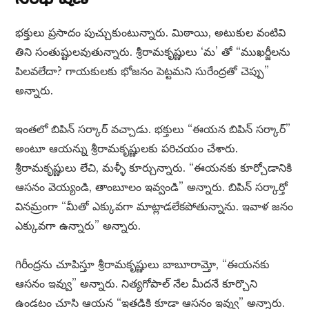
భక్తులు ప్రసాదం పుచ్చుకుంటున్నారు. మిఠాయి, అటుకుల వంటివి
తిని సంతుష్టులవుతున్నారు. శ్రీరామకృష్ణులు ‘మ’ తో “ముఖర్జీలను
పిలవలేదా? గాయకులకు భోజనం పెట్టమని సురేంద్రతో చెప్పు”
అన్నారు.
ఇంతలో బిపిన్ సర్కార్ వచ్చాడు. భక్తులు “ఈయన బిపిన్ సర్కార్”
అంటూ ఆయన్ను శ్రీరామకృష్ణులకు పరిచయం చేశారు.
శ్రీరామకృష్ణులు లేచి, మళ్ళీ కూర్చున్నారు. “ఈయనకు కూర్చోడానికి
ఆసనం వెయ్యండి, తాంబూలం ఇవ్వండి” అన్నారు. బిపిన్ సర్కార్తో
వినమ్రంగా “మీతో ఎక్కువగా మాట్లాడలేకపోతున్నాను. ఇవాళ జనం
ఎక్కువగా ఉన్నారు” అన్నారు.
గిరీంద్రను చూపిస్తూ శ్రీరామకృష్ణులు బాబూరామ్తో, “ఈయనకు
ఆసనం ఇవ్వు” అన్నారు. నిత్యగోపాల్ నేల మీదనే కూర్చొని
ఉండటం చూసి ఆయన “ఇతడికి కూడా ఆసనం ఇవ్వు” అన్నారు.