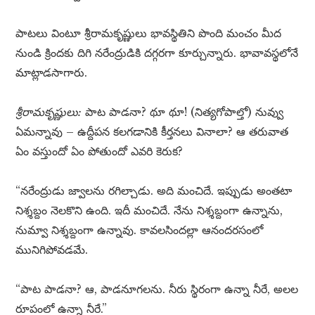
పాటలు వింటూ శ్రీరామకృష్ణులు భావస్థితిని పొంది మంచం మీద
నుండి క్రిందకు దిగి నరేంద్రుడికి దగ్గరగా కూర్చున్నారు. భావావస్థలోనే
మాట్లాడసాగారు.
శ్రీరామకృష్ణులు:
పాట పాడనా? థూ థూ! (నిత్యగోపాల్తో) నువ్వు
ఏమన్నావు – ఉద్దీపన కలగడానికి కీర్తనలు వినాలా? ఆ తరువాత
ఏం వస్తుందో ఏం పోతుందో ఎవరి కెరుక?
“నరేంద్రుడు జ్వాలను రగిల్చాడు. అది మంచిదే. ఇప్పుడు అంతటా
నిశ్శబ్దం నెలకొని ఉంది. ఇదీ మంచిదే. నేను నిశ్శబ్దంగా ఉన్నాను,
నుమ్వా నిశ్శబ్దంగా ఉన్నావు. కావలసిందల్లా ఆనందరసంలో
మునిగిపోవడమే.
“పాట పాడనా? ఆ, పాడనూగలను. నీరు స్థిరంగా ఉన్నా నీరే, అలల
రూపంలో ఉన్నా నీరే.”