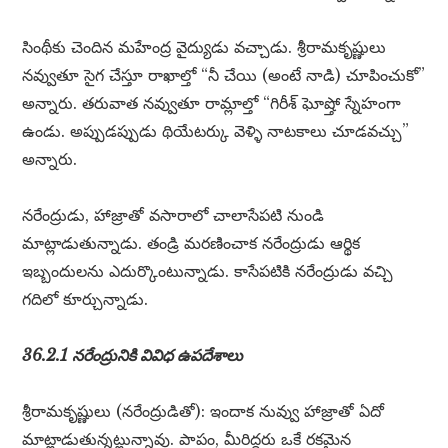
సింథీకు చెందిన మహేంద్ర వైద్యుడు వచ్చాడు. శ్రీరామకృష్ణులు
నవ్వుతూ సైగ చేస్తూ రాఖాల్తో “నీ చేయి (అంటే నాడి) చూపించుకో”
అన్నారు. తరువాత నవ్వుతూ రామ్లాల్తో “గిరీశ్ ఘోష్తో స్నేహంగా
ఉండు. అప్పుడప్పుడు థియేటర్కు వెళ్ళి నాటకాలు చూడవచ్చు”
అన్నారు.
నరేంద్రుడు, హాజ్రాతో వసారాలో చాలాసేపటి నుండి
మాట్లాడుతున్నాడు. తండ్రి మరణించాక నరేంద్రుడు ఆర్థిక
ఇబ్బందులను ఎదుర్కొంటున్నాడు. కాసేపటికి నరేంద్రుడు వచ్చి
గదిలో కూర్చున్నాడు.
36.2.1 నరేంద్రునికి వివిధ ఉపదేశాలు
శ్రీరామకృష్ణులు (నరేంద్రుడితో): ఇందాక నువ్వు హాజ్రాతో ఏదో
మాట్లాడుతున్నట్లున్నావు. పాపం, మీరిద్దరు ఒకే రకమైన