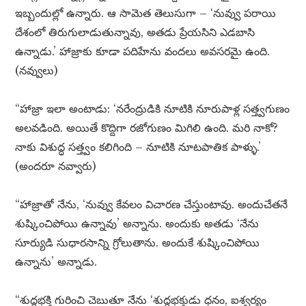
ఇబ్బందుల్లో ఉన్నారు. ఆ సామెత తెలుసుగా – ‘నువ్వు పరాయి
దేశంలో తిరుగులాడుతున్నావు, అతడు ప్రేయసిని ఎడబాసి
ఉన్నాడు.’ హాజ్రాకు కూడా పదిహేను వందలు అవసరమై ఉంది.
(నవ్వులు)
“హాజ్రా ఇలా అంటాడు: ‘నరేంద్రుడికి నూటికి నూరుపాళ్ల సత్త్వగుణం
అలవడింది. అయితే కొద్దిగా రజోగుణం మిగిలి ఉంది. మరి నాకో?
నాకు విశుద్ధ సత్త్వం కలిగింది – నూటికి నూటపాతిక పాళ్ళు.’
(అందరూ నవ్వారు)
“హాజ్రాతో నేను, ‘నువ్వు కేవలం విచారణ చేస్తుంటావు. అందుచేతనే
శుష్కించిపోయి ఉన్నావు’ అన్నాను. అందుకు అతడు ‘నేను
సూర్యుడి సుధారసాన్ని గ్రోలుతాను. అందుకే శుష్కించిపోయి
ఉన్నాను’ అన్నాడు.
“శుద్ధభక్తి గురించి చెబుతూ నేను ‘శుద్ధభక్తుడు ధనం, ఐశ్వర్యం