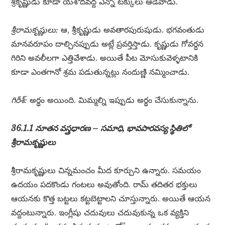
శ్రీకృష్ణుడు కూడా యశోదవద్ద ఎన్నో టక్కులు ఆడేవాడు.
శ్రీరామకృష్ణులు:
ఆ, శ్రీకృష్ణుడు అవతారపురుషుడు. భగవంతుడు
మానవరూపం దాల్చినప్పుడు అట్లే ప్రవర్తిస్తాడు. కృష్ణుడు గోవర్ధన
గిరిని అవలీలగా ఎత్తివేశాడు. అయితే పీట మోసుకువెళ్ళటానికి
కూడా ఎంతగానో శ్రమ పడుతున్నట్లు నందుణ్ణి నమ్మించాడు.
గిరీశ్:
అర్థం అయింది. మిమ్మల్ని ఇప్పుడు అర్థం చేసుకున్నాను.
36.1.1 నూతన వస్త్రధారణ – సమాధి, భావపారవస్య స్థితిలో
శ్రీరామకృష్ణులు
శ్రీరామకృష్ణులు చిన్నమంచం మీద కూర్చుని ఉన్నారు. సమయం
ఉదయం పదకొండు గంటలు అవుతోంది. రామ్ తదితర భక్తులు
ఆయనకు కొత్త బట్టలు కట్టబెట్టాలని చూస్తున్నారు. అయితే ఆయన
వద్దంటున్నారు. ఇంగ్లీషు చదువులు చదువుకున్న ఒక వ్యక్తిని