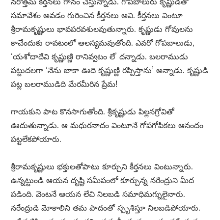
నరోత్తమ్ కీర్తనలు గానం చేస్తున్నాడు. గోపబాలురు కృష్ణుడితో
సమావేశం అవడం గురించిన కీర్తనలు అవి. కీర్తనలు వింటూ
శ్రీరామకృష్ణులు భావపరవశులవుతున్నారు. కృష్ణుడు గోవులను
కాచేందుకు రావటంలో ఆలస్యమవుతోంది. ఎవరో గోపబాలుడు,
‘యశోదాదేవి కృష్ణుణ్ణి రానివ్వటం లే’ దన్నాడు. బలరాముడు
పట్టుదలగా ‘నేను బాకా ఊది కృష్ణుణ్ణి రప్పిస్తాను’ అన్నాడు. కృష్ణుడి
పట్ల బలరాముడిది మేరమీరిన ప్రేమ!
గాయకుని పాట కొనసాగుతోంది. శ్రీకృష్ణుడు పిల్లనగ్రోవితో
ఊదుతున్నాడు. ఆ మధురనాదం వింటూనే గోపగోపికలు ఆనందం
పట్టలేకపోయారు.
శ్రీరామకృష్ణులు భక్తులతోపాటు కూర్చుని కీర్తనలు వింటున్నారు.
ఉన్నట్టుండి ఆయన దృష్టి సమీపంలో కూర్చున్న నరేంద్రుని మీద
పడింది. వెంటనే ఆయన లేచి నిలబడి సమాధిమగ్నులైనారు.
నరేంద్రుడి మోకాలిని తమ పాదంతో స్పృశిస్తూ నిలబడిపోయారు.