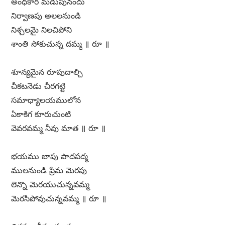
అంధకార మడుపునందు
నిర్వాణపు అలలనుండి
నిశ్చలమై నిలచిపోని
శాంతి సోకుచున్న దమ్మ ॥ రూ ॥
శూన్యమైన రూపుదాల్చి
చీకటనెడు చీరగట్టి
సమాధ్యాలయములోన
ఏకాకిగ కూరుచుంటి
వెవరవమ్మ నీవు మాత ॥ రూ ॥
భయము బాపు పాదపద్మ
ములనుండి ప్రేమ మెరపు
లెన్నొ మెరయుచున్నవమ్మ
మెరసిపోవుచున్నవమ్మ ॥ రూ ॥