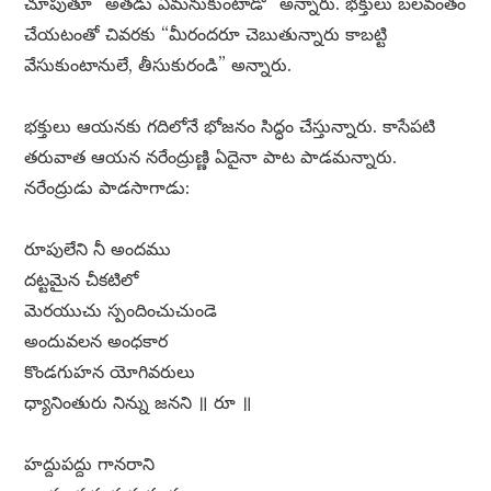
చూపుతూ “అతడు ఏమనుకుంటాడో” అన్నారు. భక్తులు బలవంతం
చేయటంతో చివరకు “మీరందరూ చెబుతున్నారు కాబట్టి
వేసుకుంటానులే, తీసుకురండి” అన్నారు.
భక్తులు ఆయనకు గదిలోనే భోజనం సిద్ధం చేస్తున్నారు. కాసేపటి
తరువాత ఆయన నరేంద్రుణ్ణి ఏదైనా పాట పాడమన్నారు.
నరేంద్రుడు పాడసాగాడు:
రూపులేని నీ అందము
దట్టమైన చీకటిలో
మెరయుచు స్పందించుచుండె
అందువలన అంధకార
కొండగుహన యోగివరులు
ధ్యానింతురు నిన్ను జనని ॥ రూ ॥
హద్దుపద్దు గానరాని