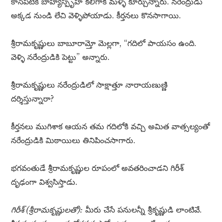
కాసేపటికి బాహ్యస్పృహ కలిగాక మళ్ళీ కూర్చున్నారు. నరేంద్రుడు
అక్కడ నుండి లేచి వెళ్ళిపోయాడు. కీర్తనలు కొనసాగాయి.
శ్రీరామకృష్ణులు బాబూరామ్తో మెల్లగా, “గదిలో పాయసం ఉంది.
వెళ్ళి నరేంద్రుడికి పెట్టు” అన్నారు.
శ్రీరామకృష్ణులు నరేంద్రుడిలో సాక్షాత్తూ నారాయణుణ్ణి
దర్శిస్తున్నారా?
కీర్తనలు ముగిశాక ఆయన తమ గదిలోకి వచ్చి అమిత వాత్సల్యంతో
నరేంద్రుడికి మిఠాయిలు తినిపించసాగారు.
భగవంతుడే శ్రీరామకృష్ణుల రూపంలో అవతరించాడని గిరీశ్
దృఢంగా విశ్వసిస్తాడు.
గిరీశ్ (శ్రీరామకృష్ణులతో):
మీరు చేసే పనులన్నీ శ్రీకృష్ణుడి లాంటివే.