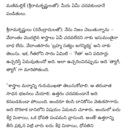
మణిమల్లిక్ (శ్రీరామకృష్ణులతో): మీరు ఏమీ చదవకుండానే
పండితులు.
శ్రీరామకృష్ణులు (నరేంద్రాదులతో): నేను నిజం చెబుతున్నాను –
వేదాంతం మొదలైన శాస్త్రాలు ఏవీ చదవలేదని నాకు ఇసుమంతైనా
బాధ లేదు. వేదాంతసారం ‘బ్రహ్మ సత్యం జగన్మిథ్య’ అని నాకు
తెలుసు. ఇక, గీతలోని సారం ఏమిటి – ‘గీతా’ అని పదిసార్లు
ఉచ్చరిస్తే ఏమవుతుందో అది. అలా ఉచ్చరించినప్పుడు అది ‘త్యాగీ,
త్యాగీ’ గా మారిపోతుంది.
“శాస్త్రాల మర్మాన్ని గురుముఖతా తెలుసుకోవాలి. ఆ తరువాత
సాధన భజనలు చేయాలి. ఉత్తరం చదవకుండానే అది
కనబడకుండా పోయింది. అందరూ కలసి దానికోసం వెతుకసాగారు.
అది దొరికాక దానిలోని విషయం ఏమటని చూశారు. అందులో ఐదు
శేర్ల మిఠాయి, ఒక ధోవతి పంపమని వ్రాసుంది. అంతే! ఉత్తరాన్ని
తీసి ప్రక్కన పెట్టి వారు ఐదు శేర్ల మిఠాయి, ధోవతిని