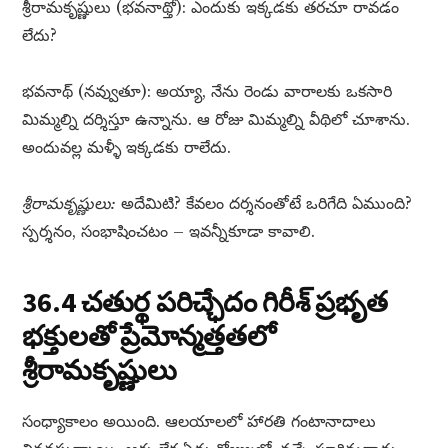
శ్రీరామకృష్ణులు (భవనాథ్తో): ఎందుకు ఇక్కడకు తరచూ రావడం
లేదు?
భవనాథ్ (నవ్వుతూ): అయ్యా, నేను రెండు వారాలకు ఒకసారి
మిమ్మల్ని దర్శిస్తూ ఉన్నాను. ఆ రోజు మిమ్మల్ని వీథిలో చూశాను.
అందువల్ల మళ్ళీ ఇక్కడకు రాలేదు.
శ్రీరామకృష్ణులు:
అదేమిటి? కేవలం దర్శనంతోటే ఒరిగేది ఏముంది?
స్పర్శనం, సంభాషించటం – ఇవన్నీకూడా కావాలి.
36.4 చతుర్థ పరిచ్ఛేదం గిరీశ్ ప్రభృత
భక్తులతో ప్రేమోన్మత్తతలో
శ్రీరామకృష్ణులు
సంధ్యాకాలం అయింది. ఆలయాలలో హారతి గంటానాదాలు