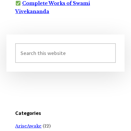
Complete Works of Swami
Vivekananda
Primary
Sidebar
Search
this
website
Categories
AriseAwake
(12)