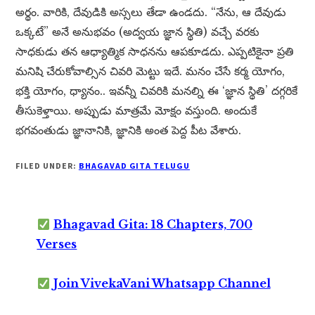
అర్థం. వారికి, దేవుడికి అస్సలు తేడా ఉండదు. “నేను, ఆ దేవుడు
ఒక్కటే” అనే అనుభవం (అద్వయ జ్ఞాన స్థితి) వచ్చే వరకు
సాధకుడు తన ఆధ్యాత్మిక సాధనను ఆపకూడదు. ఎప్పటికైనా ప్రతి
మనిషి చేరుకోవాల్సిన చివరి మెట్టు ఇదే. మనం చేసే కర్మ యోగం,
భక్తి యోగం, ధ్యానం.. ఇవన్నీ చివరికి మనల్ని ఈ ‘జ్ఞాన స్థితి’ దగ్గరికే
తీసుకెళ్తాయి. అప్పుడు మాత్రమే మోక్షం వస్తుంది. అందుకే
భగవంతుడు జ్ఞానానికి, జ్ఞానికి అంత పెద్ద పీట వేశారు.
FILED UNDER:
BHAGAVAD GITA TELUGU
Bhagavad Gita: 18 Chapters, 700
Verses
Join VivekaVani Whatsapp Channel