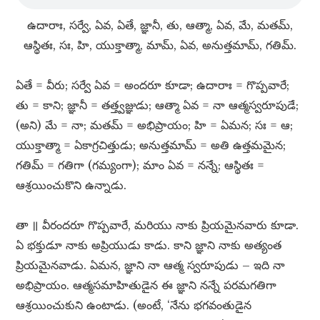
ఉదారాః, సర్వే, ఏవ, ఏతే, జ్ఞానీ, తు, ఆత్మా, ఏవ, మే, మతమ్​,
ఆస్థితః, సః, హి, యుక్తాత్మా, మామ్​, ఏవ, అనుత్తమామ్​, గతిమ్​.
ఏతే = వీరు; సర్వే ఏవ = అందరూ కూడా; ఉదారాః = గొప్పవారే;
తు = కాని; జ్ఞానీ = తత్త్వజ్ఞుడు; ఆత్మా ఏవ = నా ఆత్మస్వరూపుడే;
(అని) మే = నా; మతమ్​ = అభిప్రాయం; హి = ఏమన; సః = ఆ;
యుక్తాత్మా = ఏకాగ్రచిత్తుడు; అనుత్తమామ్​ = అతి ఉత్తమమైన;
గతిమ్​ = గతిగా (గమ్యంగా); మాం ఏవ = నన్నే; ఆస్థితః =
ఆశ్రయించుకొని ఉన్నాడు.
తా ॥ వీరందరూ గొప్పవారే, మరియు నాకు ప్రియమైనవారు కూడా.
ఏ భక్తుడూ నాకు అప్రియుడు కాడు. కాని జ్ఞాని నాకు అత్యంత
ప్రియమైనవాడు. ఏమన, జ్ఞాని నా ఆత్మ స్వరూపుడు – ఇది నా
అభిప్రాయం. ఆత్మసమాహితుడైన ఈ జ్ఞాని నన్నే పరమగతిగా
ఆశ్రయించుకుని ఉంటాడు. (అంటే, ‘నేను భగవంతుడైన