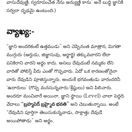
వాసుదేవుణ్ణి; స్వరూపంచేత నేను అన్యుణ్ణి కాను’ అనే బుద్ధి జ్ఞానికి
సర్వదా దృఢమై ఉంటుంది.)
వ్యాఖ్య:-
“జ్ఞాని అందరికంటే ఉత్తముడు” అని చెప్పినంత మాత్రాన, మిగతా
ముగ్గురు (ఆర్తుడు, జిజ్ఞాసువు, అర్థార్థి) తక్కువవారని లేదా
పనికిరాని వారని అర్థం కాదు. అసలు దేవుడంటే నమ్మకం లేని
వారితో పోలిస్తే వీరు ఎంతో గొప్పవారు. ఏదో ఒక కారణంతోనైనా
వారు దేవుడిని పూజిస్తున్నారు. అందుకే భగవంతుడు వారందరినీ
‘ఉదారులు’ (గొప్ప మనసున్నవారు/శ్రేష్ఠులు) అని పిలిచారు.
అందరూ మంచివారే అయినా, జ్ఞాని స్థాయి (Level) చాలా పెద్దది.
వేదాలు
“బ్రహ్మవిద్ బ్రహ్మైవ భవతి”
అని చెబుతున్నాయి. అంటే
“దేవుడిని పూర్తిగా తెలుసుకున్నవాడు, సాక్షాత్తు దేవుడే
అయిపోతాడు” అని అర్థం.