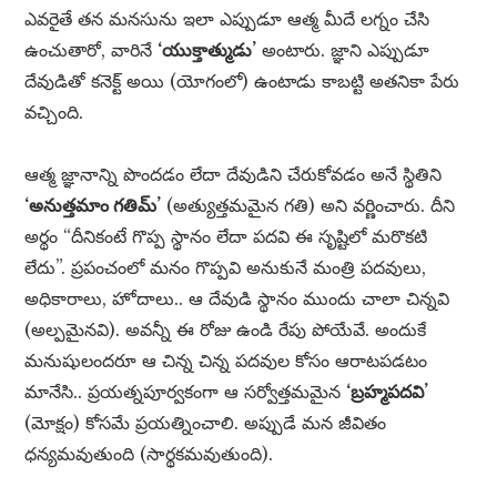
ఎవరైతే తన మనసును ఇలా ఎప్పుడూ ఆత్మ మీదే లగ్నం చేసి
ఉంచుతారో, వారినే
‘యుక్తాత్ముడు’
అంటారు. జ్ఞాని ఎప్పుడూ
దేవుడితో కనెక్ట్ అయి (యోగంలో) ఉంటాడు కాబట్టి అతనికా పేరు
వచ్చింది.
ఆత్మ జ్ఞానాన్ని పొందడం లేదా దేవుడిని చేరుకోవడం అనే స్థితిని
‘అనుత్తమాం గతిమ్’
(అత్యుత్తమమైన గతి) అని వర్ణించారు. దీని
అర్థం “దీనికంటే గొప్ప స్థానం లేదా పదవి ఈ సృష్టిలో మరొకటి
లేదు”. ప్రపంచంలో మనం గొప్పవి అనుకునే మంత్రి పదవులు,
అధికారాలు, హోదాలు.. ఆ దేవుడి స్థానం ముందు చాలా చిన్నవి
(అల్పమైనవి). అవన్నీ ఈ రోజు ఉండి రేపు పోయేవే. అందుకే
మనుషులందరూ ఆ చిన్న చిన్న పదవుల కోసం ఆరాటపడటం
మానేసి.. ప్రయత్నపూర్వకంగా ఆ సర్వోత్తమమైన
‘బ్రహ్మపదవి’
(మోక్షం) కోసమే ప్రయత్నించాలి. అప్పుడే మన జీవితం
ధన్యమవుతుంది (సార్థకమవుతుంది).