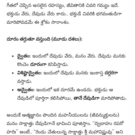
గీతలో చెప్పిన అసలైన రహస్యం, జీవితానికి చివరి గమ్యం ఇదే.
భక్తుడు వేరు, దేవుడు వేరు కాదు.. భక్తుడే చివరికి భగవంతుడిగా
మారిపోవడమే ఈ శ్లోకం సారాంశం.
దూరం తగ్గుతూ వస్తుంది (మూడు దశలు):
ద్వైతం:
ఇందులో దేవుడు వేరు, మనం వేరు. దేవుడు మనకు
కొంచెం
దూరంగా
కనిపిస్తాడు.
విశిష్టాద్వైతం:
ఇందులో దేవుడు మనకు ఇంకాస్త
దగ్గరగా
వస్తాడు.
అద్వైతం:
ఇందులో ఇక దూరమే ఉండదు. భక్తుడు ఆ
దేవుడిలో పూర్తిగా కలిసిపోయి,
తానే దేవుడిగా
మారిపోతాడు.
అందుకే ఆత్మజ్ఞానం పొందిన మహనీయులను (జీవన్ముక్తులను)
మనం సాక్షాత్తు దేవుడిగానే భావించి పూజిస్తాం. “ద్విబాహు రపరో
హరిః” అంటే.. “రెండు చేతులున్న సాక్షాత్తు శ్రీ మహావిష్ణువు” అని