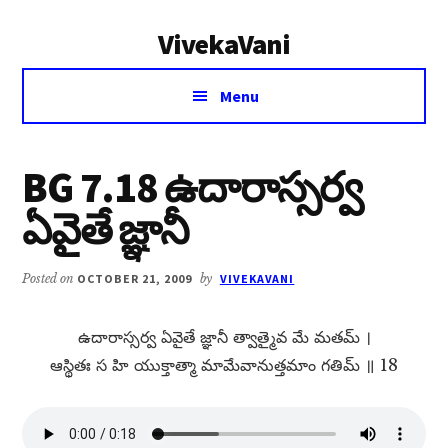
Additional
Skip
Skip
VivekaVani
to
to
menu
main
primary
Voice
content
sidebar
Menu
of
Vivekananda
BG 7.18 ఉదారాస్సర్వ
ఏవైతే జ్ఞానీ
Posted on
OCTOBER 21, 2009
by
VIVEKAVANI
ఉదారాస్సర్వ ఏవైతే జ్ఞానీ త్వాత్మైవ మే మతమ్​ ।
ఆస్థితః స హి యుక్తాత్మా మామేవానుత్తమాం గతిమ్​ ॥ 18