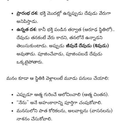
ప్రారంభ దశ:
భక్తి మొదట్లో ఉన్నప్పుడు దేవుడు వేరుగా
అనిపిస్తాడు.
ఉన్నత దశ:
కానీ భక్తి పండిన తర్వాత (ఆరూఢ స్థితిలో)..
దేవుడు తనకంటే వేరు కాదని, తనలోనే ఉన్నాడని
తెలుసుకుంటాడు. అప్పుడు
జీవుడే దేవుడు (శివుడు)
అవుతాడు. పూజించేవాడు, పూజింపబడే దేవుడు
ఒక్కటైపోతారు.
మనం కూడా ఆ స్థితికి వెళ్లాలంటే మూడు పనులు చేయాలి:
ఎప్పుడూ ఆత్మ గురించే ఆలోచించాలి (ఆత్మ చింతన).
“నేను” అనే అహంకారాన్ని పూర్తిగా చంపుకోవాలి.
మనసులోని పాత కోరికలను, అలవాట్లను (వాసనలను)
నాశనం చేసుకోవాలి.