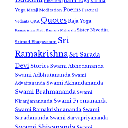
Jnana Yoga
Karma
Hinduism
Poems
Yoga
Meditation
Mataji
Practical
Quotes
Raja Yoga
Vedanta
Q&A
Sister Nivedita
Ramana Maharshi
Ramakrishna Math
Sri
Srimad Bhagavatam
Ramakrishna
Sri Sarada
Devi
Stories
Swami Abhedananda
Swami Adbhutananda
Swami
Swami Akhandananda
Advaitananda
Swami Brahmananda
Swami
Swami Premananda
Niranjanananda
Swami Ramakrishnananda
Swami
Saradananda
Swami Sarvapriyananda
Swami Shivananda
Swami