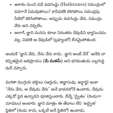
ఆకాశం నుంచి పడే వడగండ్లు (Hailstones) సముద్రంలో
పడగానే ఏమవుతాయి? కాసేపటికి కరిగిపోయి సముద్రపు
నీటిలో కలిసిపోతాయి. అప్పుడు వడగండ్లు వేరు, సముద్రం
వేరు అని చెప్పలేం.
అలాగే, జ్ఞాని మనసు కూడా నిరంతరం దేవుడిని ధ్యానించడం
వల్ల, చివరికి ఆ దేవుడిలో (బ్రహ్మంలో) లీనమైపోతుంది.
అందుకే “జ్ఞాని వేరు, నేను వేరు కాదు.. జ్ఞాని అంటే నేనే” అనేది నా
కచ్చితమైన అభిప్రాయం (
మే మతమ్
) అని భగవంతుడు బల్లగుద్ది
మరీ చెప్పారు.
మిగతా ముగ్గురు భక్తులు (ఆర్తుడు, జిజ్ఞాసువు, అర్థార్థి) ఇంకా
“నేను వేరు, ఆ దేవుడు వేరు” అనే భావనలోనే ఉంటారు. దేవుడు
ఎక్కడో పైన ఉన్నాడని పూజిస్తుంటారు. దీన్నే ‘ద్వైతం’ (రెండుగా
చూడటం) అంటారు. జ్ఞాని మాత్రం ఈ తేడాలు లేని ‘అద్వైత’
స్థితిలో (రెండు కాదు, ఒక్కటే అనే స్థితిలో) ఉంటాడు.