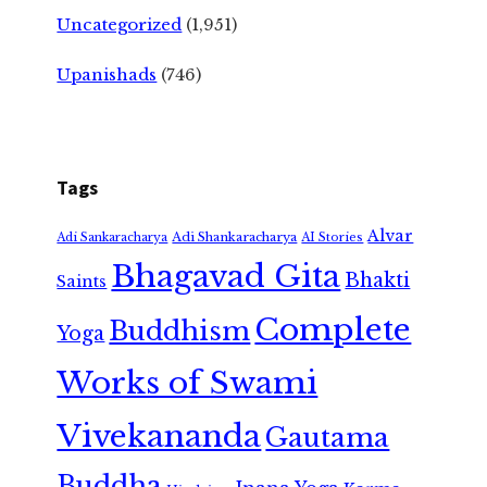
Uncategorized
(1,951)
Upanishads
(746)
Tags
Alvar
Adi Shankaracharya
Adi Sankaracharya
AI Stories
Bhagavad Gita
Bhakti
Saints
Complete
Buddhism
Yoga
Works of Swami
Vivekananda
Gautama
Buddha