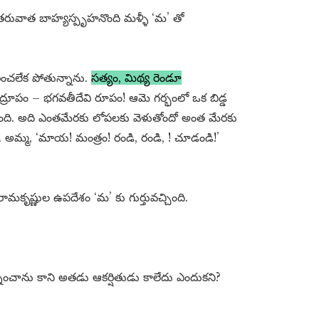
ి తరువాత బాహ్యస్పృహనొంది మళ్ళీ ‘మ’ తో
రించలేక పోతున్నాను.
సత్యం, మిథ్య రెండూ
్రూపం – భగవతీదేవి రూపం! ఆమె గర్భంలో ఒక బిడ్డ
ాగింది. అది ఎంతమేరకు లోపలకు వెళుతోందో అంత మేరకు
. అమ్మ, ‘మాయ! మంత్రం! రండి, రండి, ! చూడండి!’
ామకృష్ణుల ఉపదేశం ‘మ’ కు గుర్తువచ్చింది.
యత్నించాను కాని అతడు ఆకర్షితుడు కాలేదు ఎందుకని?