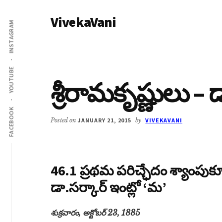
Additional
Skip
Skip
VivekaVani
to
to
menu
INSTAGRAM
main
primary
Voice
content
sidebar
of
Vivekananda
YOUTUBE
శ్రీరామకృష్ణులు – 
FACEBOOK
Posted on
JANUARY 21, 2015
by
VIVEKAVANI
46.1 ప్రథమ పరిచ్ఛేదం శ్యాంపుకూర్
డా.సర్కార్ ఇంట్లో ‘మ’
శుక్రవారం, అక్టోబర్ 23, 1885