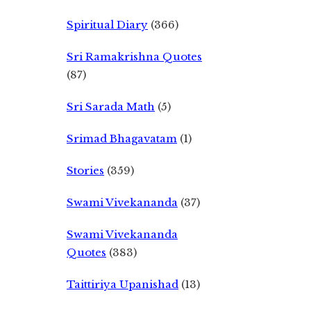
Spiritual Diary
(366)
Sri Ramakrishna Quotes
(87)
Sri Sarada Math
(5)
Srimad Bhagavatam
(1)
Stories
(359)
Swami Vivekananda
(37)
Swami Vivekananda
Quotes
(383)
Taittiriya Upanishad
(13)