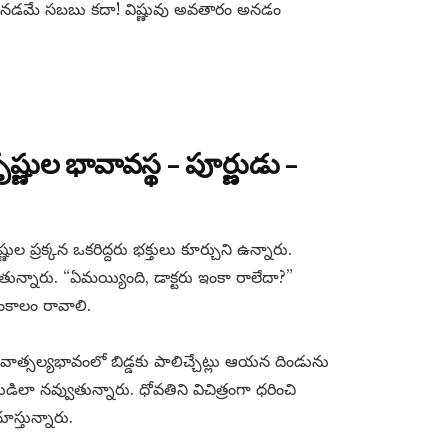
ర్కొనడమే సబబు కదా! విష్ణువు అవతారం అనడం
ృష్ణుల భావావస్థ – పూర్ణుడు –
్రక్కన ఒకరిద్దరు భక్తులు కూర్చుని ఉన్నారు.
్నారు. “ఏమయ్యింది, డాక్టరు ఇంకా రాలేదా?”
ంకాలం రావాలి.
ి వాత్సల్యభావంలో బిడ్డకు పాలిచ్చేట్లు ఆయన దిండును
లా నవ్వుతున్నారు. ధోవతిని విచిత్రంగా ధరించి
స్తున్నారు.