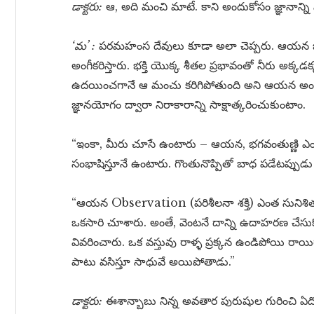
డాక్టరు:
ఆ, అది మంచి మాటే. కాని అందుకోసం జ్ఞానాన్ని 
‘మ’ :
పరమహంస దేవులు కూడా అలా చెప్పరు. ఆయన భక్తి 
అంగీకరిస్తారు. భక్తి యొక్క శీతల ప్రభావంతో నీరు అక్కడ
ఉదయించగానే ఆ మంచు కరిగిపోతుంది అని ఆయన అంటుంటా
జ్ఞానయోగం ద్వారా నిరాకారాన్ని సాక్షాత్కరించుకుంటాం.
“ఇంకా, మీరు చూసే ఉంటారు – ఆయన, భగవంతుణ్ణి ఎంత స
సంభాషిస్తూనే ఉంటారు. గొంతునొప్పితో బాధ పడేటప్పుడు చ
“ఆయన Observation (పరిశీలనా శక్తి) ఎంత సుని
ఒకసారి చూశారు. అంతే, వెంటనే దాన్ని ఉదాహరణ చేసుక
వివరించారు. ఒక వస్తువు రాళ్ళ ప్రక్కన ఉండిపోయి ర
పాటు వసిస్తూ సాధువే అయిపోతాడు.”
డాక్టరు:
ఈశాన్బాబు నిన్న అవతార పురుషుల గురించి ఏ