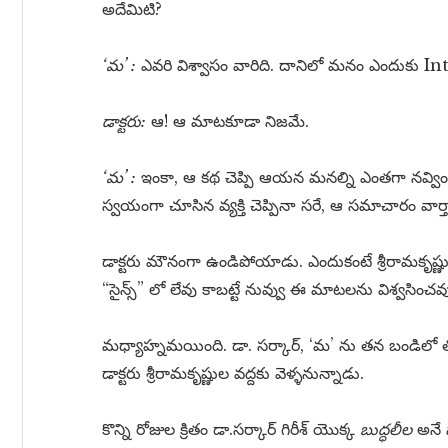
అదేమిటి?
‘మ’ :
ఎవరి విశ్వాసం వారిది. దానిలో మనం ఎందుకు Int
డాక్టరు:
ఆ! ఆ మాటకూడా నిజమే.
‘మ’ :
ఇంకా, ఆ కథ చెప్పి ఆయన మనల్ని ఎంతగా నవ్విం
స్వయంగా చూసిన వ్యక్తి చెప్పినా సరే, ఆ సమాచారం వార్
డాక్టరు మౌనంగా ఉండిపోయాడు. ఎందుకంటే శ్రీరామకృష
“సైన్స్” లో లేవు కాబట్టే నువ్వు ఈ మాటలను విశ్వసించవ
మధ్యాహ్నమయింది. డా. సర్కార్, ‘మ’ ను తన బండిలో తో
డాక్టరు శ్రీరామకృష్ణుల వద్దకు వెళ్ళనున్నాడు.
కొన్ని రోజుల క్రితం డా.సర్కార్ గిరీశ్ యొక్క
బుద్ధలీల
అనే న