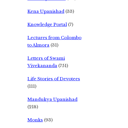
Kena Upanishad
(33)
Knowledge Portal
(7)
Lectures from Colombo
to Almora
(31)
Letters of Swami
Vivekananda
(751)
Life Stories of Devotees
(111)
Mandukya Upanishad
(218)
Monks
(93)