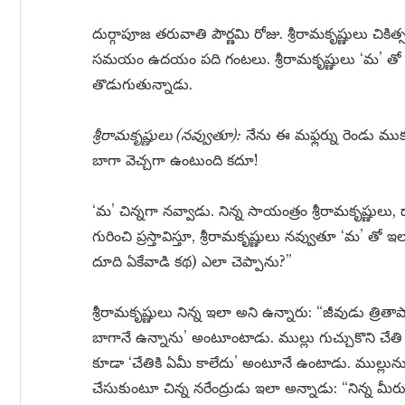
దుర్గాపూజ తరువాతి పౌర్ణమి రోజు. శ్రీరామకృష్ణులు చికిత్స 
సమయం ఉదయం పది గంటలు. శ్రీరామకృష్ణులు ‘మ’ తో స
తొడుగుతున్నాడు.
శ్రీరామకృష్ణులు (నవ్వుతూ):
నేను ఈ మఫ్లర్ను రెండు ముక్
బాగా వెచ్చగా ఉంటుంది కదూ!
‘మ’ చిన్నగా నవ్వాడు. నిన్న సాయంత్రం శ్రీరామకృష్ణులు, 
గురించి ప్రస్తావిస్తూ, శ్రీరామకృష్ణులు నవ్వుతూ ‘మ’ త
దూది ఏకేవాడి కథ) ఎలా చెప్పాను?”
శ్రీరామకృష్ణులు నిన్న ఇలా అని ఉన్నారు: “జీవుడు త్రి
బాగానే ఉన్నాను’ అంటూంటాడు. ముల్లు గుచ్చుకొని చే
కూడా ‘చేతికి ఏమీ కాలేదు’ అంటూనే ఉంటాడు. ముల్లును 
చేసుకుంటూ చిన్న నరేంద్రుడు ఇలా అన్నాడు: “నిన్న మీరు 