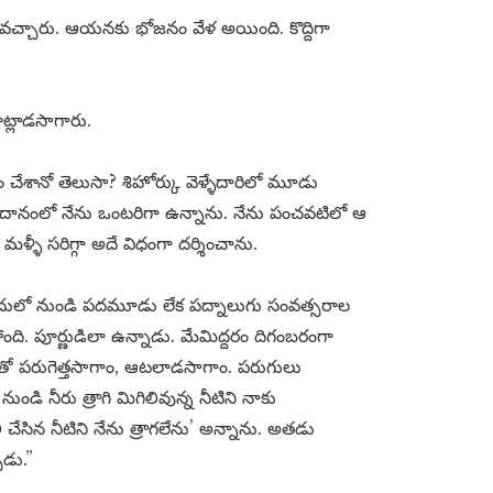
కి వచ్చారు. ఆయనకు భోజనం వేళ అయింది. కొద్దిగా
్లాడసాగారు.
చేశానో తెలుసా? శిహోర్కు వెళ్ళేదారిలో మూడు
ైదానంలో నేను ఒంటరిగా ఉన్నాను. నేను పంచవటిలో ఆ
్ళీ సరిగ్గా అదే విధంగా దర్శించాను.
ులో నుండి పదమూడు లేక పద్నాలుగు సంవత్సరాల
ది. పూర్ణుడిలా ఉన్నాడు. మేమిద్దరం దిగంబరంగా
ో పరుగెత్తసాగాం, ఆటలాడసాగాం. పరుగులు
ుండి నీరు త్రాగి మిగిలివున్న నీటిని నాకు
ేసిన నీటిని నేను త్రాగలేను’ అన్నాను. అతడు
ాడు.”