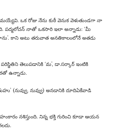
ూతమయ్యేవి. ఒక రోజు నేను కుఠీ వెనుక వెళుతుండగా నా
ంది. పద్మలోచన్ నాతో ఒకసారి ఇలా అన్నాడు: ‘మీ
 చేస్తాను’. కాని అటు తరువాత అనతికాలంలోనే అతడు
్థితిని తెలుపడానికి ‘మ’, డా.సర్కార్ ఇంటికి
కంఠతో ఉన్నాడు.
ుహు’ (నువ్వు, నువ్వు) అనడానికి దూదిఏకేవాడి
కారం నశిస్తుంది. నిన్న భక్తి గురించి కూడా ఆయన
ోగలదు.