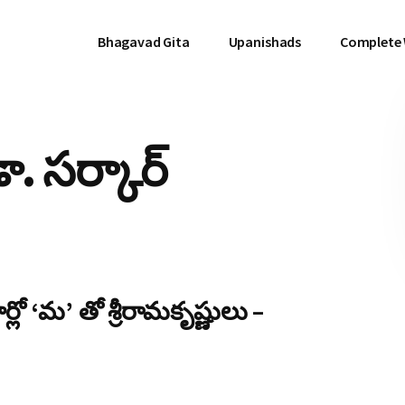
Bhagavad Gita
Upanishads
Complete
డా. సర్కార్
లో ‘మ’ తో శ్రీరామకృష్ణులు –