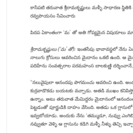
కాసేపటి తరువాత శ్రీరామకృష్ణులు మళ్ళీ సాధారణ స్థితి
రవ్వపాయసం సేవించారు
పిదప ఏకాంతంగా ‘మ’ తో అతి గోప్యమైన విషయాలు మాట
శ్రీరామకృష్ణులు (‘మ’ తో):
ఇంతసేపు భావావస్థలో నేను ఏం 
నాలుగు క్రోసులు ఆవరించిన మైదానం ఒకటి ఉంది. ఆ మ
పదిహేను సంవత్సరాల పరమహంస బాలకుణ్ణి దర్శించానే, మళ
“నలువైపులా ఆనందపు పొగమంచు ఆవరించి ఉంది. అంద
కుర్రవాడొకడు బయటకు వచ్చాడు. అతడి ముఖం కనిపిస్తోం
ఉన్నాం. అటు తరువాత మేమిద్దరం మైదానంలో ఆనందంత
పెట్టడంతో పూర్ణుడికి దాహం వేసింది. అతడు ఒక గ్లాసులో న
ఇవ్వబోయాడు. అందుకు నేను ‘తమ్ముడూ, నువ్వు ఎంగిలి చ
నవ్వుతూ వెళ్ళి ఆ గ్లాసును కడిగి మళ్ళీ నీళ్ళు తెచ్చి ఇచ్చ