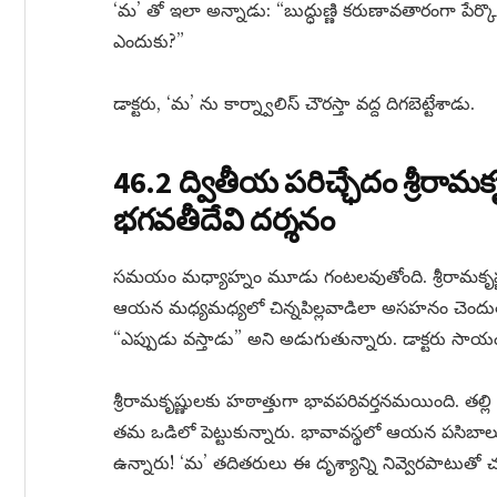
‘మ’ తో ఇలా అన్నాడు: “బుద్ధుణ్ణి కరుణావతారంగా పే
ఎందుకు?”
డాక్టరు, ‘మ’ ను కార్న్వాలిస్ చౌరస్తా వద్ద దిగబెట్టేశాడు.
46.2 ద్వితీయ పరిచ్ఛేదం శ్రీరామక
భగవతీదేవి దర్శనం
సమయం మధ్యాహ్నం మూడు గంటలవుతోంది. శ్రీరామకృష్ణుల ప
ఆయన మధ్యమధ్యలో చిన్నపిల్లవాడిలా అసహనం చెందుతున
“ఎప్పుడు వస్తాడు” అని అడుగుతున్నారు. డాక్టరు సాయ
శ్రీరామకృష్ణులకు హఠాత్తుగా భావపరివర్తనమయింది. తల్ల
తమ ఒడిలో పెట్టుకున్నారు. భావావస్థలో ఆయన పసిబాలుడి
ఉన్నారు! ‘మ’ తదితరులు ఈ దృశ్యాన్ని నివ్వెరపాటుతో చూ