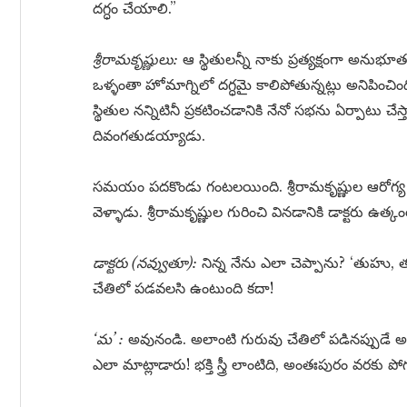
దగ్ధం చేయాలి.”
శ్రీరామకృష్ణులు:
ఆ స్థితులన్నీ నాకు ప్రత్యక్షంగా అనుభ
ఒళ్ళంతా హోమాగ్నిలో దగ్ధమై కాలిపోతున్నట్లు అనిపించి
స్థితుల నన్నిటినీ ప్రకటించడానికి నేనో సభను ఏర్పాటు
దివంగతుడయ్యాడు.
సమయం పదకొండు గంటలయింది. శ్రీరామకృష్ణుల ఆరోగ్య పరిస
వెళ్ళాడు. శ్రీరామకృష్ణుల గురించి వినడానికి డాక్టరు ఉత్
డాక్టరు (నవ్వుతూ):
నిన్న నేను ఎలా చెప్పాను? ‘తుహు, త
చేతిలో పడవలసి ఉంటుంది కదా!
‘మ’ :
అవునండి. అలాంటి గురువు చేతిలో పడినప్పుడే అహం
ఎలా మాట్లాడారు! భక్తి స్త్రీ లాంటిది, అంతఃపురం వరకు ప