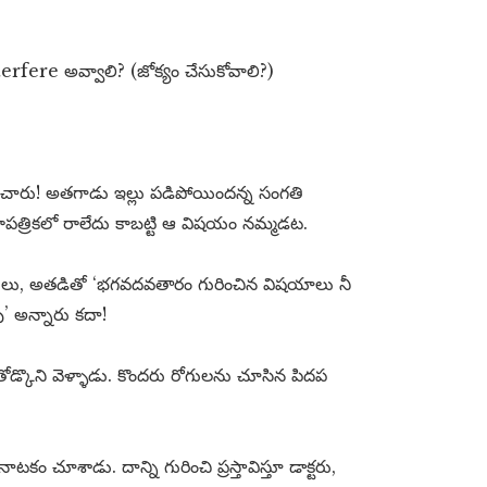
erfere అవ్వాలి? (జోక్యం చేసుకోవాలి?)
చారు! అతగాడు ఇల్లు పడిపోయిందన్న సంగతి
తాపత్రికలో రాలేదు కాబట్టి ఆ విషయం నమ్మడట.
్ణులు, అతడితో ‘భగవదవతారం గురించిన విషయాలు నీ
ు’ అన్నారు కదా!
డ్కొని వెళ్ళాడు. కొందరు రోగులను చూసిన పిదప
ాటకం చూశాడు. దాన్ని గురించి ప్రస్తావిస్తూ డాక్టరు,