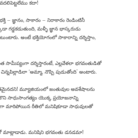
వదలిపెట్టలేము కదా!
– జ్ఞానం, సాకారం – నిరాకారం రెండింటినీ
క్కడా గడ్డకడుతుంది, మళ్ళీ జ్ఞాన భాస్కరుడు
రు. అంటే భక్తియోగంలో సాకారాన్ని దర్శిస్తాం,
ామీప్యంగా దర్శిస్తారంటే, ఎల్లవేళలా భగవంతుడితో
ిన్నపిల్లాడిలా ‘అమ్మా, నొప్పి పుడుతోంది’ అంటారు.
శితమైనదని! మ్యూజియంలో జంతువుల అవశేషాలను
ొని సాధుసాంగత్యం యొక్క ప్రయోజనాన్ని
ాయిగా మారిపోయిన రీతిలో మనిషికూడా సాధువులతో
దో మాట్లాడాడు. మనిషిని భగవంతు డనడమా!