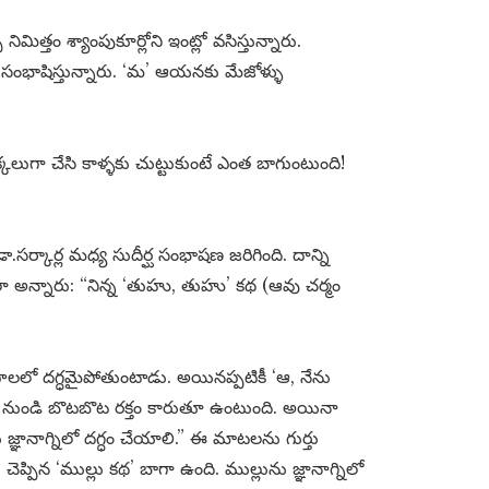
నిమిత్తం శ్యాంపుకూర్లోని ఇంట్లో వసిస్తున్నారు.
ంభాషిస్తున్నారు. ‘మ’ ఆయనకు మేజోళ్ళు
కలుగా చేసి కాళ్ళకు చుట్టుకుంటే ఎంత బాగుంటుంది!
డా.సర్కార్ల మధ్య సుదీర్ఘ సంభాషణ జరిగింది. దాన్ని
ో ఇలా అన్నారు: “నిన్న ‘తుహు, తుహు’ కథ (ఆవు చర్మం
తాపాలలో దగ్ధమైపోతుంటాడు. అయినప్పటికీ ‘ఆ, నేను
తి నుండి బొటబొట రక్తం కారుతూ ఉంటుంది. అయినా
జ్ఞానాగ్నిలో దగ్ధం చేయాలి.” ఈ మాటలను గుర్తు
చెప్పిన ‘ముల్లు కథ’ బాగా ఉంది. ముల్లును జ్ఞానాగ్నిలో