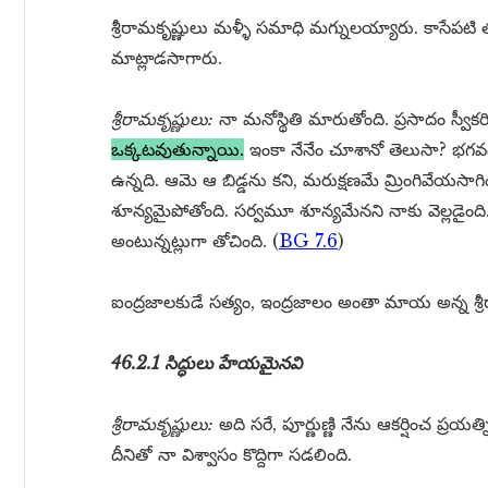
శ్రీరామకృష్ణులు మళ్ళీ సమాధి మగ్నులయ్యారు. కాసేపట
మాట్లాడసాగారు.
శ్రీరామకృష్ణులు:
నా మనోస్థితి మారుతోంది. ప్రసాదం స్వీక
ఒక్కటవుతున్నాయి.
ఇంకా నేనేం చూశానో తెలుసా? భగవద
ఉన్నది. ఆమె ఆ బిడ్డను కని, మరుక్షణమే మ్రింగివేయస
శూన్యమైపోతోంది. సర్వమూ శూన్యమేనని నాకు వెల్లడైంది
అంటున్నట్లుగా తోచింది. (
BG 7.6
)
ఐంద్రజాలకుడే సత్యం, ఇంద్రజాలం అంతా మాయ అన్న శ్రీర
46.2.1 సిద్ధులు హేయమైనవి
శ్రీరామకృష్ణులు:
అది సరే, పూర్ణుణ్ణి నేను ఆకర్షించ ప్ర
దీనితో నా విశ్వాసం కొద్దిగా సడలింది.