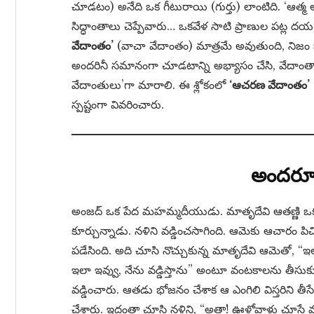
చూడటం) అనేది ఒక గీటురాయి (గుర్తు) లాంటిది. ‘ఆత్
సిద్ధాంతాలు చెప్పేవారు… ఒకవేళ సాటి ప్రాణుల పట్ల
వేదాంతం’
(వాచా వేదాంతం) మాత్రమే అవుతుంది, నిజం క
అందరినీ సమానంగా చూడటాన్ని అభ్యాసం చేసి, వేదాంతాన
వేదాంతులు’గా మారాలి. ఈ శ్లోకంలో
‘ఆచరణ వేదాంతం’
స్పష్టంగా వివరించారు.
అందరూ 
అంజద్ ఒక పేద మహమ్మదీయుడు. మాతృదేవి ఆతణ్ణి ఒక 
కూర్చున్నాడు. నళిని వడ్డించసాగింది. ఆమెకు ఆచారం పిచ
పడేసింది. అది చూసి నొచ్చుకున్న మాతృదేవి ఆమెతో, “ఇ
ఇలా ఇవ్వు, నేను వడ్డిస్తాను” అంటూ వంటకాలను తీసుకు
వడ్డించారు. ఆతడు భోజనం చేశాక ఆ ఎంగిలి విస్తరిని త
చేశారు. ఇదంతా చూసి నళిని, “అత్తా! ఊళ్లోవాళ్లు చూస్తే