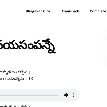
Bhagavad Gita
Upanishads
Complete
ినయసంపన్నే
ాహ్మణే గవి హస్తిని ।
డితాః సమదర్శినః ॥ 18
రాహ్మణే, గవి, హస్తిని,