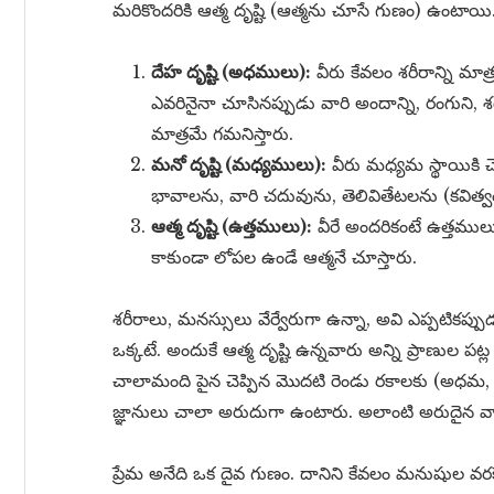
మరికొందరికి ఆత్మ దృష్టి (ఆత్మను చూసే గుణం) ఉంటాయి
దేహ దృష్టి (అధములు):
వీరు కేవలం శరీరాన్ని మాత్
ఎవరినైనా చూసినప్పుడు వారి అందాన్ని, రంగుని
మాత్రమే గమనిస్తారు.
మనో దృష్టి (మధ్యములు):
వీరు మధ్యమ స్థాయికి 
భావాలను, వారి చదువును, తెలివితేటలను (కవిత్వ
ఆత్మ దృష్టి (ఉత్తములు):
వీరే అందరికంటే ఉత్తములు.
కాకుండా లోపల ఉండే ఆత్మనే చూస్తారు.
శరీరాలు, మనస్సులు వేర్వేరుగా ఉన్నా, అవి ఎప్పటికప
ఒక్కటే. అందుకే ఆత్మ దృష్టి ఉన్నవారు అన్ని ప్రాణుల
చాలామంది పైన చెప్పిన మొదటి రెండు రకాలకు (అధమ, మ
జ్ఞానులు చాలా అరుదుగా ఉంటారు. అలాంటి అరుదైన వారి గ
ప్రేమ అనేది ఒక దైవ గుణం. దానిని కేవలం మనుషుల 