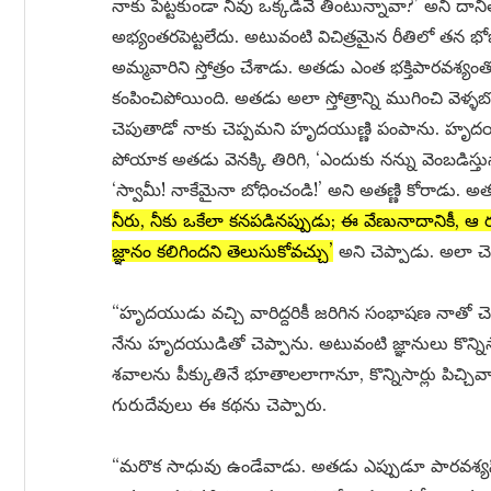
నాకు పెట్టకుండా నీవు ఒక్కడివే తింటున్నావా?’ అని దాన
అభ్యంతరపెట్టలేదు. అటువంటి విచిత్రమైన రీతిలో తన భోజ
అమ్మవారిని స్తోత్రం చేశాడు. అతడు ఎంత భక్తిపారవశ్యం
కంపించిపోయింది. అతడు అలా స్తోత్రాన్ని ముగించి వె
చెపుతాడో నాకు చెప్పమని హృదయుణ్ణి పంపాను. హృద
పోయాక అతడు వెనక్కి తిరిగి, ‘ఎందుకు నన్ను వెంబడి
‘స్వామీ! నాకేమైనా బోధించండి!’ అని అతణ్ణి కోరాడు. 
నీరు, నీకు ఒకేలా కనపడినప్పుడు; ఈ వేణునాదానికీ, ఆ 
జ్ఞానం కలిగిందని తెలుసుకోవచ్చు’
అని చెప్పాడు. అలా చె
“హృదయుడు వచ్చి వారిద్దరికీ జరిగిన సంభాషణ నాతో చెప
నేను హృదయుడితో చెప్పాను. అటువంటి జ్ఞానులు కొన్నిసార్
శవాలను పీక్కుతినే భూతాలలాగానూ, కొన్నిసార్లు పిచ్చివాళ్ళ
గురుదేవులు ఈ కథను చెప్పారు.
“మరొక సాధువు ఉండేవాడు. అతడు ఎప్పుడూ పారవశ్యస్థ