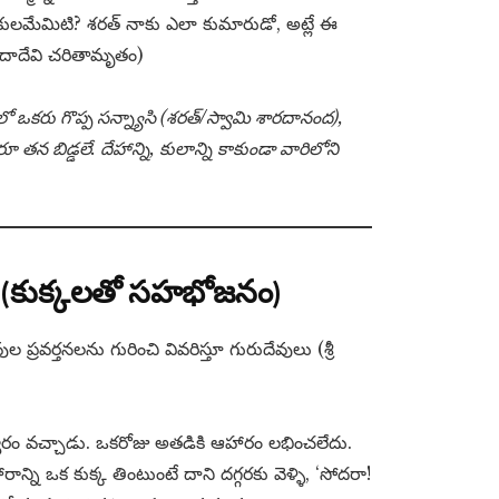
కులమేమిటి? శరత్ నాకు ఎలా కుమారుడో, అట్లే ఈ
రదాదేవి చరితామృతం)
లో ఒకరు గొప్ప సన్న్యాసి (శరత్/స్వామి శారదానంద),
తన బిడ్డలే. దేహాన్ని, కులాన్ని కాకుండా వారిలోని
్ (కుక్కలతో సహభోజనం)
ప్రవర్తనలను గురించి వివరిస్తూ గురుదేవులు (శ్రీ
ేశ్వరం వచ్చాడు. ఒకరోజు అతడికి ఆహారం లభించలేదు.
్ని ఒక కుక్క తింటుంటే దాని దగ్గరకు వెళ్ళి, ‘సోదరా!