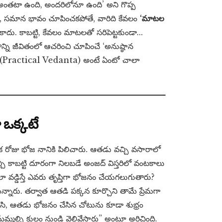
మ అంతటా ఉంది, అందరిలోనూ ఉంది’ అని గొప్ప
 దయ, సమాన భావం చూపించకపోతే, వారిది కేవలం
‘మాటల
ాదు. కాబట్టి, కేవలం మాటలతో సరిపెట్టకుండా…
్ని జీవితంలో ఆచరించి చూపించే ‘అనుష్ఠాన
(Practical Vedanta) అంటే ఏంటో చాలా
ఒక్కటే
రోజు భోజ నానికి పిలిచారు. ఆతడు వచ్చి వసారాలో
్చి కాబట్టి దూరంగా నిలబడే అంజద్ విస్తరిలో వంటకాలు
లా వడ్డిస్తే ఎవరు తృప్తిగా భోజనం చేయగలుగుతారు?
న్నారు. తర్వాత ఆతడి పక్కన కూర్చొని తామే ప్రేమగా
ీసేసి, ఆతడు భోజనం చేసిన చోటును కూడా శుభ్రం
 మమ్మల్ని కులం నుండి వెలివేస్తారు” అంటూ అరిచింది.