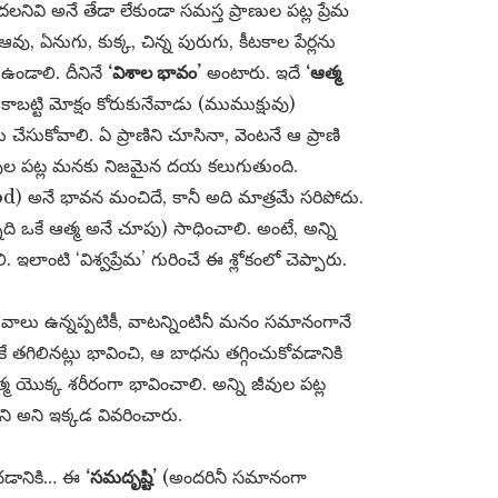
కదలనివి అనే తేడా లేకుండా సమస్త ప్రాణుల పట్ల ప్రేమ
, ఏనుగు, కుక్క, చిన్న పురుగు, కీటకాల పేర్లను
 ఉండాలి. దీనినే
‘విశాల భావం’
అంటారు. ఇదే
‘ఆత్మ
. కాబట్టి మోక్షం కోరుకునేవాడు (ముముక్షువు)
ేసుకోవాలి. ఏ ప్రాణిని చూసినా, వెంటనే ఆ ప్రాణి
జీవుల పట్ల మనకు నిజమైన దయ కలుగుతుంది.
నే భావన మంచిదే, కానీ అది మాత్రమే సరిపోదు.
ి ఒకే ఆత్మ అనే చూపు) సాధించాలి. అంటే, అన్ని
లాంటి ‘విశ్వప్రేమ’ గురించే ఈ శ్లోకంలో చెప్పారు.
వాలు ఉన్నప్పటికీ, వాటన్నింటినీ మనం సమానంగానే
కే తగిలినట్లు భావించి, ఆ బాధను తగ్గించుకోవడానికి
ఆత్మ యొక్క శరీరంగా భావించాలి. అన్ని జీవుల పట్ల
ి అని ఇక్కడ వివరించారు.
ించడానికి… ఈ
‘సమదృష్టి’
(అందరినీ సమానంగా