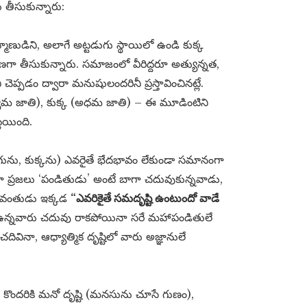
తీసుకున్నారు:
మణుడిని, అలాగే అట్టడుగు స్థాయిలో ఉండి కుక్క
ా తీసుకున్నారు. సమాజంలో వీరిద్దరూ అత్యున్నత,
ి చెప్పడం ద్వారా మనుషులందరినీ ప్రస్తావించినట్లే.
యమ జాతి), కుక్క (అధమ జాతి) – ఈ మూడింటిని
్లయింది.
ుగును, కుక్కను) ఎవరైతే భేదభావం లేకుండా సమానంగా
గా ప్రజలు ‘పండితుడు’ అంటే బాగా చదువుకున్నవాడు,
 భగవంతుడు ఇక్కడ
“ఎవరికైతే సమదృష్టి ఉంటుందో వాడే
టి ఉన్నవారు చదువు రాకపోయినా సరే మహాపండితులే
వినా, ఆధ్యాత్మిక దృష్టిలో వారు అజ్ఞానులే
, కొందరికి మనో దృష్టి (మనసును చూసే గుణం),