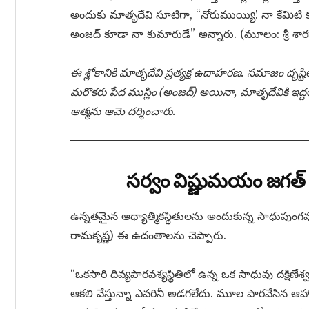
అందుకు మాతృదేవి సూటిగా, “నోరుముయ్యి! నా కేమిటి 
అంజద్ కూడా నా కుమారుడే” అన్నారు. (మూలం: శ్రీ శా
ఈ శ్లోకానికి మాతృదేవి ప్రత్యక్ష ఉదాహరణ. సమాజం దృష్టి
మరొకరు పేద ముస్లిం (అంజద్) అయినా, మాతృదేవికి ఇద్దరూ 
ఆత్మను ఆమె దర్శించారు.
సర్వం విష్ణుమయం జగత
ఉన్నతమైన ఆధ్యాత్మికస్థితులను అందుకున్న సాధుపుంగవుల 
రామకృష్ణ) ఈ ఉదంతాలను చెప్పారు.
“ఒకసారి దివ్యపారవశ్యస్థితిలో ఉన్న ఒక సాధువు దక్షిణ
ఆకలి వేస్తున్నా ఎవరినీ అడగలేదు. మూల పారవేసిన ఆహారాన