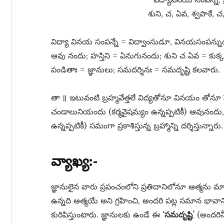
శుని, చ, ఏవ, శ్వపాకే, 
విద్యా వినయ సంపన్నే = విద్వాంసుడూ, వినయసంపన్నుడ
ఆవు నందు; హస్తిని = ఏనుగునందు; శుని చ ఏవ = కుక్
పండితాః = జ్ఞానులు; సమదర్శినః = సమదృష్టి కలవారు.
తా ॥ ఇటువంటి బ్రహ్మవేత్తలే విద్యతోనూ వినయం తోనూ ప
చండాలునియందు (కర్మవైషమ్యం ఉన్నప్పటికీ) ఆవునంద
ఉన్నప్పటికీ) సమంగా ప్రకాశిస్తున్న బ్రహ్మాన్ని దర్శిస్తున్నారు.
వ్యాఖ్య:-
జ్ఞానులైన వారు ప్రపంచంలోని ప్రతిదానిలోనూ ఆత్మను మా
ఉన్నది ఆత్మయే అని గ్రహించి, అందరి పట్ల సమాన భావా
కురిపిస్తుంటారు. జ్ఞానులకు ఉండే ఈ
‘సమదృష్టి’
(అందరినీ