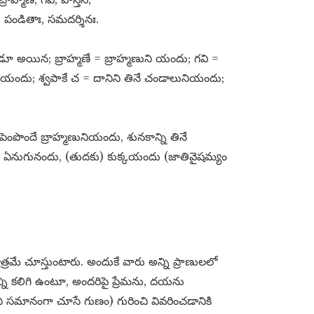
చ, పండితాః, సమదర్శినః.
ూ అయిన; బ్రాహ్మణే = బ్రాహ్మణుని యందు; గవి =
కయందు; శ్వపాకే చ = దానిని తినే చండాలునియందు;
ెంపొందే బ్రాహ్మణునియందు, శునకాన్ని తినే
ు, ఏనుగునందు, (తుదకు) కుక్కయందు (జాతివైషమ్యం
త్రమే చూస్తుంటారు. అందుకే వారు అన్ని ప్రాణులలో
న్ని కలిగి ఉంటూ, అందరిపై ప్రేమను, దయను
 సమానంగా చూసే గుణం) గురించి వివరించడానికి