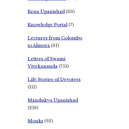
Kena Upanishad
(33)
Knowledge Portal
(7)
Lectures from Colombo
to Almora
(31)
Letters of Swami
Vivekananda
(751)
Life Stories of Devotees
(111)
Mandukya Upanishad
(218)
Monks
(93)