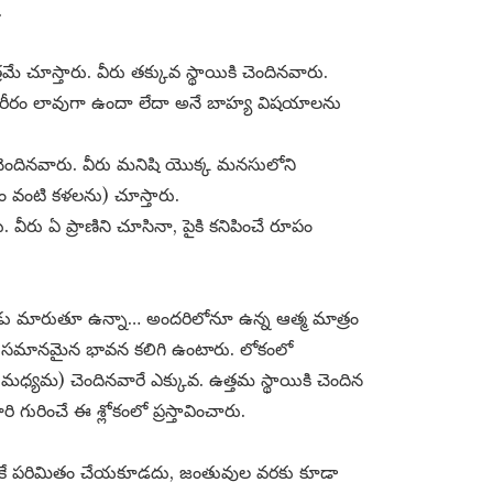
.
రమే చూస్తారు. వీరు తక్కువ స్థాయికి చెందినవారు.
, శరీరం లావుగా ఉందా లేదా అనే బాహ్య విషయాలను
చెందినవారు. వీరు మనిషి యొక్క మనసులోని
ం వంటి కళలను) చూస్తారు.
 వీరు ఏ ప్రాణిని చూసినా, పైకి కనిపించే రూపం
్పుడు మారుతూ ఉన్నా… అందరిలోనూ ఉన్న ఆత్మ మాత్రం
 పట్ల సమానమైన భావన కలిగి ఉంటారు. లోకంలో
ధ్యమ) చెందినవారే ఎక్కువ. ఉత్తమ స్థాయికి చెందిన
ురించే ఈ శ్లోకంలో ప్రస్తావించారు.
వరకే పరిమితం చేయకూడదు, జంతువుల వరకు కూడా