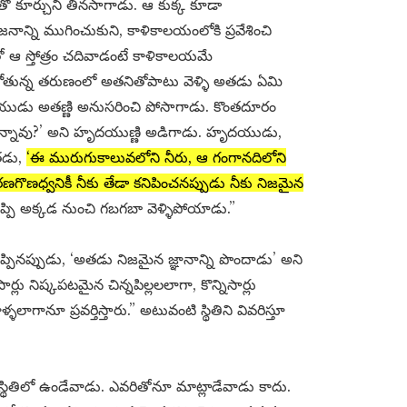
ితో కూర్చుని తినసాగాడు. ఆ కుక్క కూడా
నాన్ని ముగించుకుని, కాళికాలయంలోకి ప్రవేశించి
తో ఆ స్తోత్రం చదివాడంటే కాళికాలయమే
ళ్ళబోతున్న తరుణంలో అతనితోపాటు వెళ్ళి అతడు ఏమి
యుడు అతణ్ణి అనుసరించి పోసాగాడు. కొంతదూరం
స్తున్నావు?’ అని హృదయుణ్ణి అడిగాడు. హృదయుడు,
అతడు,
‘ఈ మురుగుకాలువలోని నీరు, ఆ గంగానదిలోని
రణగొణధ్వనికీ నీకు తేడా కనిపించనప్పుడు నీకు నిజమైన
ప్పి అక్కడ నుంచి గబగబా వెళ్ళిపోయాడు.”
్పినప్పుడు, ‘అతడు నిజమైన జ్ఞానాన్ని పొందాడు’ అని
లు నిష్కపటమైన చిన్నపిల్లలలాగా, కొన్నిసార్లు
లాగానూ ప్రవర్తిస్తారు.” అటువంటి స్థితిని వివరిస్తూ
ితిలో ఉండేవాడు. ఎవరితోనూ మాట్లాడేవాడు కాదు.