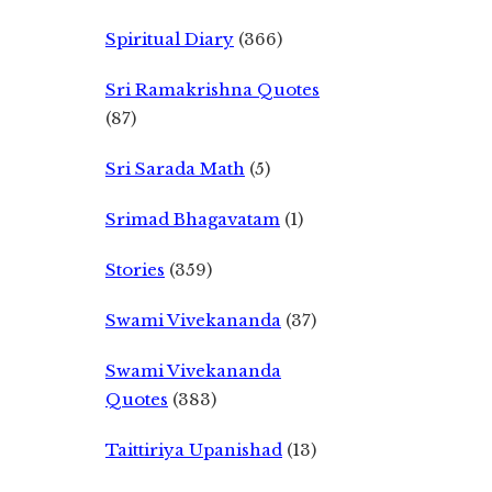
Spiritual Diary
(366)
Sri Ramakrishna Quotes
(87)
Sri Sarada Math
(5)
Srimad Bhagavatam
(1)
Stories
(359)
Swami Vivekananda
(37)
Swami Vivekananda
Quotes
(383)
Taittiriya Upanishad
(13)