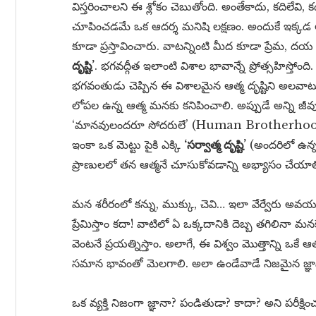
విస్తరించాలని ఈ శ్లోకం చెబుతోంది. అంతేకాదు, కదిలేవి, 
చూపించడమే ఒక ఆదర్శ మనిషి లక్షణం. అందుకే ఇక్కడ ఆవు
కూడా ప్రస్తావించారు. వాటన్నింటి మీద కూడా ప్రేమ, దయ
దృష్టి’
. భగవద్గీత ఇలాంటి విశాల భావాన్నే ప్రోత్సహిస్తోంది
భగవంతుడు చెప్పిన ఈ విశాలమైన ఆత్మ దృష్టిని అలవాటు చ
లోపల ఉన్న ఆత్మ మనకు కనిపించాలి. అప్పుడే అన్ని 
‘మానవులందరూ సోదరులే’ (Human Brotherhood) అ
ఇంకా ఒక మెట్టు పైకి ఎక్కి
‘సర్వాత్మ దృష్టి’
(అందరిలో ఉన్నద
ప్రాణులలో తన ఆత్మనే చూసుకోవడాన్ని అభ్యాసం చేయాలి. ఇ
మన శరీరంలో కన్ను, ముక్కు, చెవి… ఇలా వేర్వేరు అవయ
ప్రేమిస్తాం కదా! వాటిలో ఏ ఒక్కదానికి దెబ్బ తగిలినా మన
వెంటనే ప్రయత్నిస్తాం. అలాగే, ఈ విశ్వం మొత్తాన్ని ఒకే 
సమాన భావంతో మెలగాలి. అలా ఉండేవాడే నిజమైన జ్ఞాన
ఒక వ్యక్తి నిజంగా జ్ఞానా? పండితుడా? కాదా? అని పరీక్ష