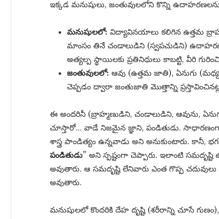
ఇక్కడ మనుషులు, జంతువులలోని కొన్ని ఉదాహరణలను 
మనుషులలో:
విద్యావినయాలు కలిగిన ఉత్తమ బ్రాహ్
మాంసం తినే చండాలుడిని (స్వపచుడిని) ఉదాహరణగ
అత్యల్ప స్థాయిలకు ప్రతినిధులు కాబట్టి, వీరి గురించ
జంతువులలో:
ఆవు (ఉత్తమ జాతి), ఏనుగు (మధ్
చెప్పడం ద్వారా జంతుజాతి మొత్తాన్ని ప్రస్తావించినట
ఈ అందరినీ (బ్రాహ్మణుడిని, చండాలుడిని, ఆవును, ఏన
చూస్తారో… వాడే నిజమైన జ్ఞాని, పండితుడు. సాధారణం
శాస్త్ర పాండిత్యం ఉన్నవాడు అని అనుకుంటారు. కానీ,
పండితుడు”
అని స్పష్టంగా చెప్పారు. ఇలాంటి సమదృష్
అవుతారు. ఆ సమదృష్టి లేనివారు ఎంత గొప్ప చదువులు చది
అవుతారు.
మనుషులలో కొందరికి దేహ దృష్టి (శరీరాన్ని చూసే గుణం)