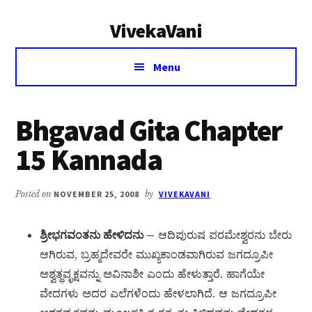
Additional
Skip
Skip
VivekaVani
to
to
menu
main
primary
Voice
content
sidebar
Menu
of
Vivekananda
Bhgavad Gita Chapter
15 Kannada
Posted on
NOVEMBER 25, 2008
by
VIVEKAVANI
ಶ್ರೀಭಗವಂತನು ಹೇಳಿದನು –
ಆದಿಪುರುಷ ಪರಮೇಶ್ವರನು ಬೇರು
ಆಗಿರುವ, ಬ್ರಹ್ಮದೇವರೇ ಮುಖ್ಯಕಾಂಡವಾಗಿರುವ ಜಗದ್ರೂಪೀ
ಅಶ್ವತ್ಥವೃಕ್ಷವನ್ನು ಅವಿನಾಶೀ ಎಂದು ಹೇಳುತ್ತಾರೆ. ಹಾಗೆಯೇ
ವೇದಗಳು ಅದರ ಎಲೆಗಳೆಂದು ಹೇಳಲಾಗಿದೆ. ಆ ಜಗದ್ರೂಪೀ