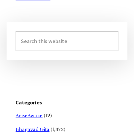
Primary
Sidebar
Search
this
website
Categories
AriseAwake
(12)
Bhagavad Gita
(1,372)