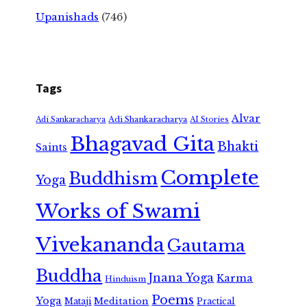
Upanishads
(746)
Tags
Alvar
Adi Shankaracharya
Adi Sankaracharya
AI Stories
Bhagavad Gita
Bhakti
Saints
Complete
Buddhism
Yoga
Works of Swami
Vivekananda
Gautama
Buddha
Jnana Yoga
Karma
Hinduism
Poems
Yoga
Meditation
Mataji
Practical