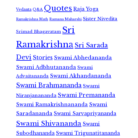
Quotes
Raja Yoga
Vedanta
Q&A
Sister Nivedita
Ramana Maharshi
Ramakrishna Math
Sri
Srimad Bhagavatam
Ramakrishna
Sri Sarada
Devi
Stories
Swami Abhedananda
Swami Adbhutananda
Swami
Swami Akhandananda
Advaitananda
Swami Brahmananda
Swami
Swami Premananda
Niranjanananda
Swami Ramakrishnananda
Swami
Saradananda
Swami Sarvapriyananda
Swami Shivananda
Swami
Subodhananda
Swami Trigunatitananda