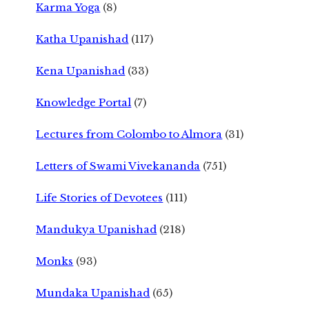
Karma Yoga
(8)
Katha Upanishad
(117)
Kena Upanishad
(33)
Knowledge Portal
(7)
Lectures from Colombo to Almora
(31)
Letters of Swami Vivekananda
(751)
Life Stories of Devotees
(111)
Mandukya Upanishad
(218)
Monks
(93)
Mundaka Upanishad
(65)