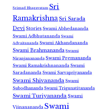
Sri
Srimad Bhagavatam
Ramakrishna
Sri Sarada
Devi
Stories
Swami Abhedananda
Swami Adbhutananda
Swami
Swami Akhandananda
Advaitananda
Swami Brahmananda
Swami
Swami Premananda
Niranjanananda
Swami Ramakrishnananda
Swami
Saradananda
Swami Sarvapriyananda
Swami Shivananda
Swami
Subodhananda
Swami Trigunatitananda
Swami Turiyananda
Swami
Swami
Vijnanananda