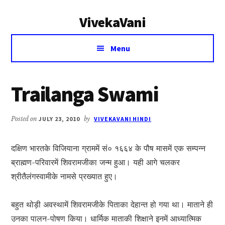
Additional
Skip
Skip
VivekaVani
to
to
menu
main
primary
Voice
content
sidebar
Menu
of
Vivekananda
Trailanga Swami
Posted on
JULY 23, 2010
by
VIVEKAVANI HINDI
दक्षिण भारतके विजियाना ग्राममें सं० १६६४ के पौष मासमें एक सम्पन्न
ब्राह्मण-परिवारमें शिवरामजीका जन्म हुआ। यही आगे चलकर
श्रीतैलंगस्वामीके नामसे प्रख्यात हुए।
बहुत थोड़ी अवस्थामें शिवरामजीके पिताका देहान्त हो गया था। माताने ही
उनका पालन-पोषण किया। धार्मिक माताकी शिक्षाने इनमें आध्यात्मिक