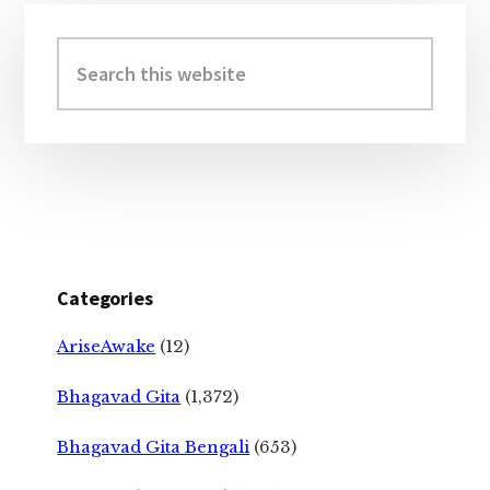
Primary
Sidebar
Search
this
website
Categories
AriseAwake
(12)
Bhagavad Gita
(1,372)
Bhagavad Gita Bengali
(653)