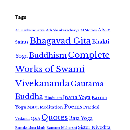
Tags
Alvar
Adi Shankaracharya
Adi Sankaracharya
AI Stories
Bhagavad Gita
Bhakti
Saints
Complete
Buddhism
Yoga
Works of Swami
Vivekananda
Gautama
Buddha
Jnana Yoga
Karma
Hinduism
Poems
Yoga
Meditation
Mataji
Practical
Quotes
Raja Yoga
Vedanta
Q&A
Sister Nivedita
Ramana Maharshi
Ramakrishna Math