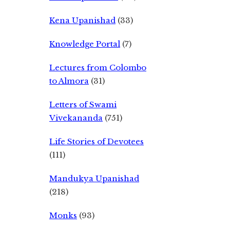
Kena Upanishad
(33)
Knowledge Portal
(7)
Lectures from Colombo
to Almora
(31)
Letters of Swami
Vivekananda
(751)
Life Stories of Devotees
(111)
Mandukya Upanishad
(218)
Monks
(93)