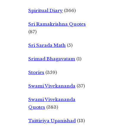
Spiritual Diary
(366)
Sri Ramakrishna Quotes
(87)
Sri Sarada Math
(5)
Srimad Bhagavatam
(1)
Stories
(359)
Swami Vivekananda
(37)
Swami Vivekananda
Quotes
(383)
Taittiriya Upanishad
(13)