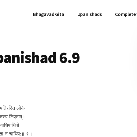
Bhagavad Gita
Upanishads
Complete
panishad 6.9
 पतिरस्ति लोके
 तस्य लिङ्गम्।
णाधिपाधिपो
िता न चाधिप:॥ ९॥