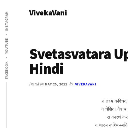
Additional
Skip
Skip
VivekaVani
to
to
menu
INSTAGRAM
main
primary
Voice
content
sidebar
of
Vivekananda
YOUTUBE
Svetasvatara U
Hindi
FACEBOOK
Posted on
MAY 25, 2011
by
VIVEKAVANI
न तस्य कश्चित्
न चेशिता नैव च
स कारणं कर
न चास्य कश्चिज्जन