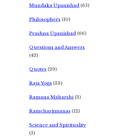
Mundaka Upanishad
(65)
Philosophers
(10)
Prashna Upanishad
(66)
Questions and Answers
(42)
Quotes
(29)
Raja Yoga
(33)
Ramana Maharshi
(3)
Ramcharitmanas
(12)
Science and Spirituality
(5)