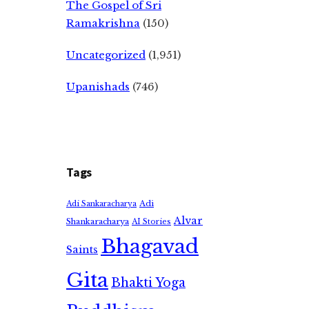
The Gospel of Sri
Ramakrishna
(150)
Uncategorized
(1,951)
Upanishads
(746)
Tags
Adi
Adi Sankaracharya
Alvar
Shankaracharya
AI Stories
Bhagavad
Saints
Gita
Bhakti Yoga