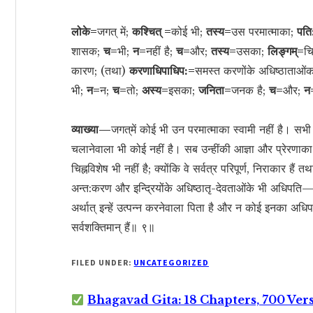
लोके=
जगत् में;
कश्चित् =
कोई भी;
तस्य=
उस परमात्माका;
पति
शासक;
च=
भी;
न=
नहीं है;
च=
और;
तस्य=
उसका;
लिङ्गम्=
चि
कारण; (तथा)
करणाधिपाधिप:=
समस्त करणोंके अधिष्ठाताओंक
भी;
न=
न;
च=
तो;
अस्य=
इसका;
जनिता=
जनक है;
च=
और;
न
व्याख्या—
जगत‍्में कोई भी उन परमात्माका स्वामी नहीं है
चलानेवाला भी कोई नहीं है। सब उन्हींकी आज्ञा और प्रेरणाक
चिह्नविशेष भी नहीं है; क्योंकि वे सर्वत्र परिपूर्ण, निराका
अन्त:करण और इन्द्रियोंके अधिष्ठातृ-देवताओंके भी अधिपत
अर्थात् इन्हें उत्पन्न करनेवाला पिता है और न कोई इनका अधि
सर्वशक्तिमान् हैं॥ ९॥
FILED UNDER:
UNCATEGORIZED
Bhagavad Gita: 18 Chapters, 700 Ver