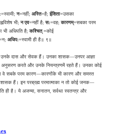
:=
स्वामी;
न=
नहीं;
अस्ति=
है;
ईशिता=
उसका
ह्नविशेष भी;
न एव=
नहीं है;
स:=
वह;
कारणम्=
सबका परम
ा भी अधिपति है;
कश्चित् =
कोई
=
न;
अधिप:=
स्वामी ही है॥ ९॥
। सभी उनके दास और सेवक हैं। उनका शासक—उनपर आज्ञा
ा अनुसरण करते और उनके नियन्त्रणमें रहते हैं। उनका कोई
र हैं तथा वे सबके परम कारण—कारणोंके भी कारण और समस्त
ि—शासक हैं। इन परब्रह्म परमात्माका न तो कोई जनक—
पति ही है। ये अजन्मा, सनातन, सर्वथा स्वतन्त्र और
ses