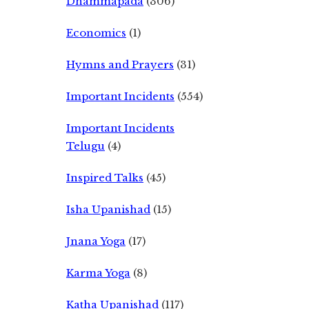
Dhammapada
(306)
Economics
(1)
Hymns and Prayers
(31)
Important Incidents
(554)
Important Incidents
Telugu
(4)
Inspired Talks
(45)
Isha Upanishad
(15)
Jnana Yoga
(17)
Karma Yoga
(8)
Katha Upanishad
(117)