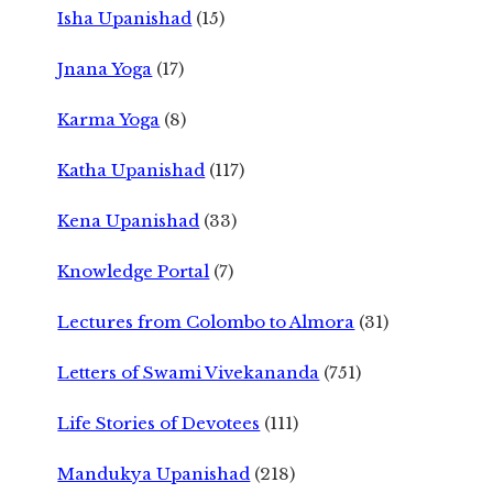
Isha Upanishad
(15)
Jnana Yoga
(17)
Karma Yoga
(8)
Katha Upanishad
(117)
Kena Upanishad
(33)
Knowledge Portal
(7)
Lectures from Colombo to Almora
(31)
Letters of Swami Vivekananda
(751)
Life Stories of Devotees
(111)
Mandukya Upanishad
(218)