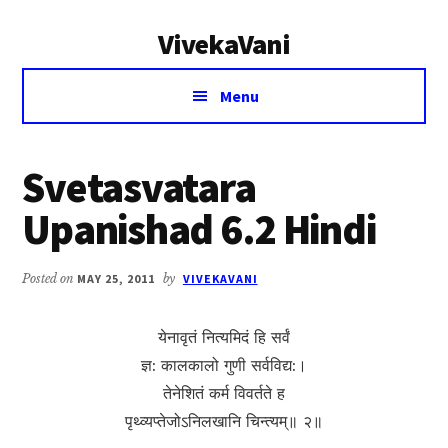
Additional
Skip
Skip
VivekaVani
to
to
menu
main
primary
Voice
content
sidebar
Menu
of
Vivekananda
Svetasvatara
Upanishad 6.2 Hindi
Posted on
MAY 25, 2011
by
VIVEKAVANI
येनावृतं नित्यमिदं हि सर्वं
ज्ञ: कालकालो गुणी सर्वविद्य:।
तेनेशितं कर्म विवर्तते ह
पृथ्व्यप्तेजोऽनिलखानि चिन्त्यम्॥ २॥