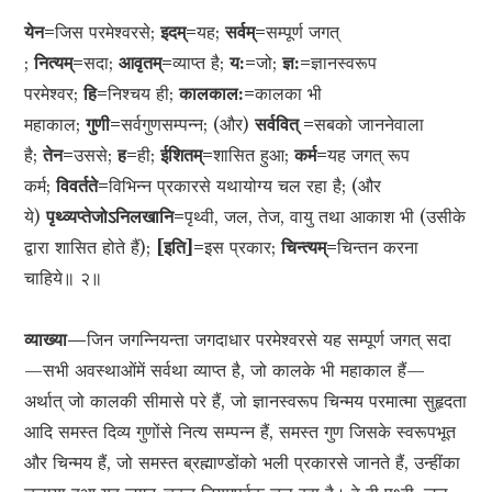
येन=
जिस परमेश्वरसे;
इदम्=
यह;
सर्वम्=
सम्पूर्ण जगत्
;
नित्यम्=
सदा;
आवृतम्=
व्याप्त है;
य:=
जो;
ज्ञ:=
ज्ञानस्वरूप
परमेश्वर;
हि=
निश्चय ही;
कालकाल:=
कालका भी
महाकाल;
गुणी=
सर्वगुणसम्पन्न; (और)
सर्ववित् =
सबको जाननेवाला
है;
तेन=
उससे;
ह=
ही;
ईशितम्=
शासित हुआ;
कर्म=
यह जगत् रूप
कर्म;
विवर्तते=
विभिन्न प्रकारसे यथायोग्य चल रहा है; (और
ये)
पृथ्व्यप्तेजोऽनिलखानि=
पृथ्वी, जल, तेज, वायु तथा आकाश भी (उसीके
द्वारा शासित होते हैं);
[इति]=
इस प्रकार;
चिन्त्यम्=
चिन्तन करना
चाहिये॥ २॥
व्याख्या—
जिन जगन्नियन्ता जगदाधार परमेश्वरसे यह सम्पूर्ण जगत् सदा
—सभी अवस्थाओंमें सर्वथा व्याप्त है, जो कालके भी महाकाल हैं—
अर्थात् जो कालकी सीमासे परे हैं, जो ज्ञानस्वरूप चिन्मय परमात्मा सुहृदता
आदि समस्त दिव्य गुणोंसे नित्य सम्पन्न हैं, समस्त गुण जिसके स्वरूपभूत
और चिन्मय हैं, जो समस्त ब्रह्माण्डोंको भली प्रकारसे जानते हैं, उन्हींका