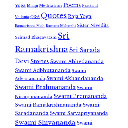
Poems
Yoga
Meditation
Mataji
Practical
Quotes
Raja Yoga
Vedanta
Q&A
Sister Nivedita
Ramana Maharshi
Ramakrishna Math
Sri
Srimad Bhagavatam
Ramakrishna
Sri Sarada
Devi
Stories
Swami Abhedananda
Swami Adbhutananda
Swami
Swami Akhandananda
Advaitananda
Swami Brahmananda
Swami
Swami Premananda
Niranjanananda
Swami Ramakrishnananda
Swami
Saradananda
Swami Sarvapriyananda
Swami Shivananda
Swami