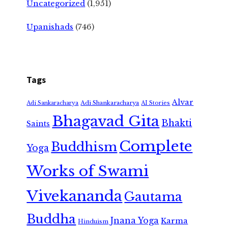
Uncategorized
(1,951)
Upanishads
(746)
Tags
Alvar
Adi Shankaracharya
Adi Sankaracharya
AI Stories
Bhagavad Gita
Bhakti
Saints
Complete
Buddhism
Yoga
Works of Swami
Vivekananda
Gautama
Buddha
Jnana Yoga
Karma
Hinduism