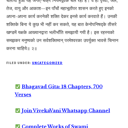
चलाया हुआ यह जगत्-चक्र नियमपूर्वक चल रहा है। वे ही पृथ्वी, जल,
तेज, वायु और आकाश—इन पाँचों महाभूतोंपर शासन करते हुए इनको
अपना-अपना कार्य करनेकी शक्ति देकर इनसे कार्य करवाते हैं। उनकी
शक्तिके बिना ये कुछ भी नहीं कर सकते, यह बात केनोपनिषद्के तीसरे
खण्डमें यक्षके आख्यानद्वारा भलीभाँति समझायी गयी है। इस रहस्यको
समझकर मनुष्यको उन सर्वशक्तिमान् परमेश्वरका उपर्युक्त भावसे चिन्तन
करना चाहिये॥ २॥
FILED UNDER:
UNCATEGORIZED
Bhagavad Gita: 18 Chapters, 700
Verses
Join VivekaVani Whatsapp Channel
Complete Works of Swami