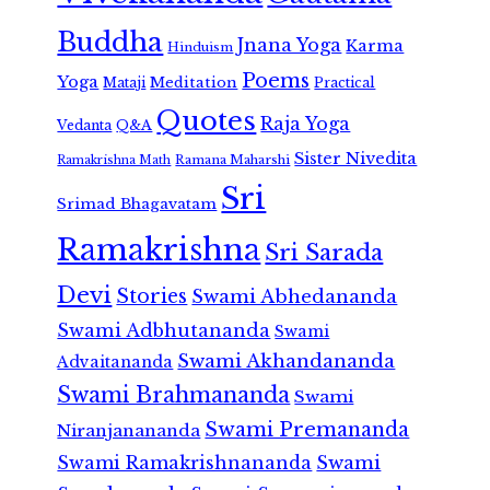
Buddha
Jnana Yoga
Karma
Hinduism
Poems
Yoga
Meditation
Mataji
Practical
Quotes
Raja Yoga
Vedanta
Q&A
Sister Nivedita
Ramana Maharshi
Ramakrishna Math
Sri
Srimad Bhagavatam
Ramakrishna
Sri Sarada
Devi
Stories
Swami Abhedananda
Swami Adbhutananda
Swami
Swami Akhandananda
Advaitananda
Swami Brahmananda
Swami
Swami Premananda
Niranjanananda
Swami Ramakrishnananda
Swami