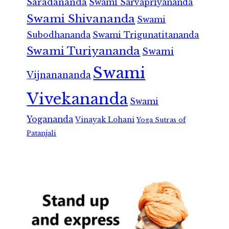
Saradananda
Swami Sarvapriyananda
Swami Shivananda
Swami
Subodhananda
Swami Trigunatitananda
Swami Turiyananda
Swami
Swami
Vijnanananda
Vivekananda
Swami
Yogananda
Vinayak Lohani
Yoga Sutras of
Patanjali