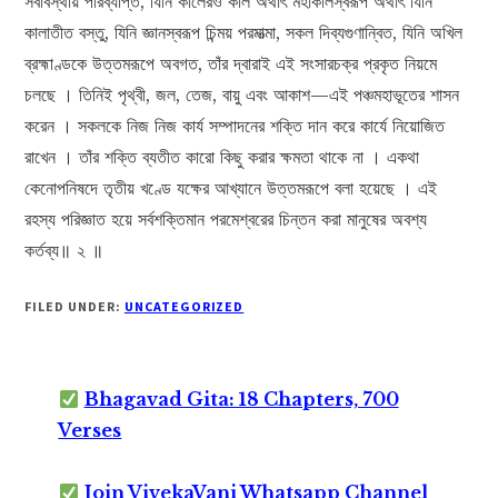
সর্বাবস্থায় পরিব্যাপ্ত, যিনি কালেরও কাল অর্থাৎ মহাকালস্বরূপ অর্থাৎ যিনি
কালাতীত বস্তু, যিনি জ্ঞানস্বরূপ চিন্ময় পরমাত্মা, সকল দিব্যগুণান্বিত, যিনি অখিল
ব্রহ্মাণ্ডকে উত্তমরূপে অবগত, তাঁর দ্বারাই এই সংসারচক্র প্রকৃত নিয়মে
চলছে । তিনিই পৃথ্বী, জল, তেজ, বায়ু এবং আকাশ—এই পঞ্চমহাভূতের শাসন
করেন । সকলকে নিজ নিজ কার্য সম্পাদনের শক্তি দান করে কার্যে নিয়োজিত
রাখেন । তাঁর শক্তি ব্যতীত কারো কিছু করার ক্ষমতা থাকে না । একথা
কেনোপনিষদে তৃতীয় খণ্ডে যক্ষের আখ্যানে উত্তমরূপে বলা হয়েছে । এই
রহস্য পরিজ্ঞাত হয়ে সর্বশক্তিমান পরমেশ্বরের চিন্তন করা মানুষের অবশ্য
কর্তব্য॥ ২ ॥
FILED UNDER:
UNCATEGORIZED
Bhagavad Gita: 18 Chapters, 700
Verses
Join VivekaVani Whatsapp Channel