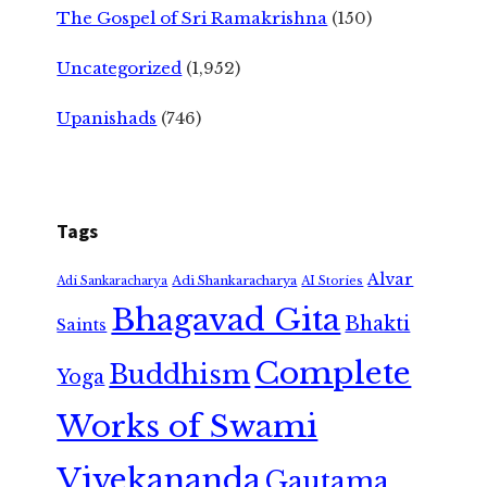
The Gospel of Sri Ramakrishna
(150)
Uncategorized
(1,952)
Upanishads
(746)
Tags
Alvar
Adi Shankaracharya
Adi Sankaracharya
AI Stories
Bhagavad Gita
Bhakti
Saints
Complete
Buddhism
Yoga
Works of Swami
Vivekananda
Gautama