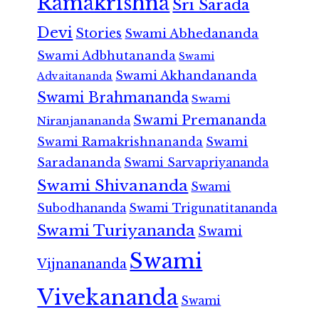
Ramakrishna
Sri Sarada
Devi
Stories
Swami Abhedananda
Swami Adbhutananda
Swami
Swami Akhandananda
Advaitananda
Swami Brahmananda
Swami
Swami Premananda
Niranjanananda
Swami Ramakrishnananda
Swami
Saradananda
Swami Sarvapriyananda
Swami Shivananda
Swami
Subodhananda
Swami Trigunatitananda
Swami Turiyananda
Swami
Swami
Vijnanananda
Vivekananda
Swami