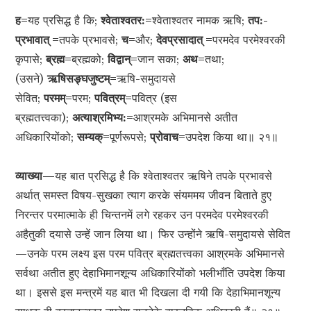
ह=
यह प्रसिद्ध है कि;
श्वेताश्वतर:=
श्वेताश्वतर नामक ऋषि;
तप:-
प्रभावात् =
तपके प्रभावसे;
च=
और;
देवप्रसादात् =
परमदेव परमेश्वरकी
कृपासे;
ब्रह्म=
ब्रह्मको;
विद्वान्=
जान सका;
अथ=
तथा;
(उसने)
ऋषिसङ्घजुष्टम्=
ऋषि-समुदायसे
सेवित;
परमम्=
परम;
पवित्रम्=
पवित्र (इस
ब्रह्मतत्त्वका);
अत्याश्रमिभ्य:=
आश्रमके अभिमानसे अतीत
अधिकारियोंको;
सम्यक्=
पूर्णरूपसे;
प्रोवाच=
उपदेश किया था॥ २१॥
व्याख्या—
यह बात प्रसिद्ध है कि श्वेताश्वतर ऋषिने तपके प्रभावसे
अर्थात् समस्त विषय-सुखका त्याग करके संयममय जीवन बिताते हुए
निरन्तर परमात्माके ही चिन्तनमें लगे रहकर उन परमदेव परमेश्वरकी
अहैतुकी दयासे उन्हें जान लिया था। फिर उन्होंने ऋषि-समुदायसे सेवित
—उनके परम लक्ष्य इस परम पवित्र ब्रह्मतत्त्वका आश्रमके अभिमानसे
सर्वथा अतीत हुए देहाभिमानशून्य अधिकारियोंको भलीभाँति उपदेश किया
था। इससे इस मन्त्रमें यह बात भी दिखला दी गयी कि देहाभिमानशून्य