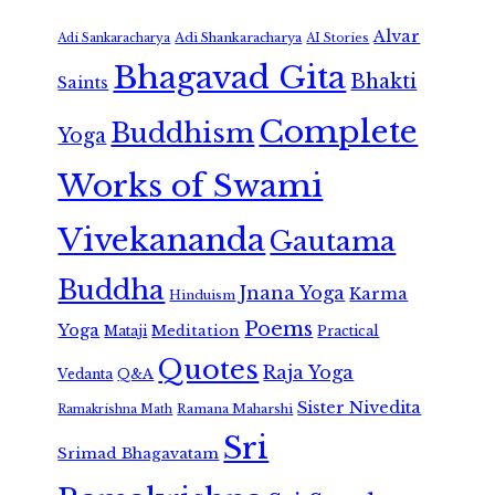
Alvar
Adi Shankaracharya
Adi Sankaracharya
AI Stories
Bhagavad Gita
Bhakti
Saints
Complete
Buddhism
Yoga
Works of Swami
Vivekananda
Gautama
Buddha
Jnana Yoga
Karma
Hinduism
Poems
Yoga
Meditation
Mataji
Practical
Quotes
Raja Yoga
Vedanta
Q&A
Sister Nivedita
Ramana Maharshi
Ramakrishna Math
Sri
Srimad Bhagavatam