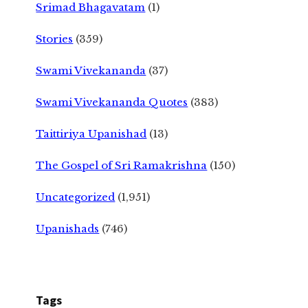
Srimad Bhagavatam
(1)
Stories
(359)
Swami Vivekananda
(37)
Swami Vivekananda Quotes
(383)
Taittiriya Upanishad
(13)
The Gospel of Sri Ramakrishna
(150)
Uncategorized
(1,951)
Upanishads
(746)
Tags