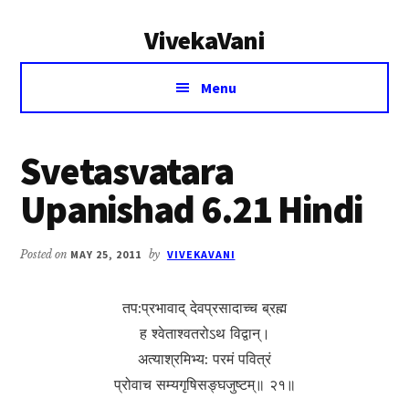
Additional
Skip
Skip
VivekaVani
to
to
menu
main
primary
Voice
content
sidebar
Menu
of
Vivekananda
Svetasvatara
Upanishad 6.21 Hindi
Posted on
MAY 25, 2011
by
VIVEKAVANI
तप:प्रभावाद् देवप्रसादाच्च ब्रह्म
ह श्वेताश्वतरोऽथ विद्वान्।
अत्याश्रमिभ्य: परमं पवित्रं
प्रोवाच सम्यगृषिसङ्घजुष्टम्॥ २१॥