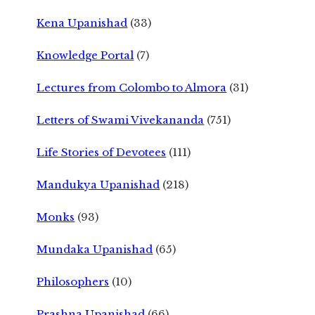
Kena Upanishad
(33)
Knowledge Portal
(7)
Lectures from Colombo to Almora
(31)
Letters of Swami Vivekananda
(751)
Life Stories of Devotees
(111)
Mandukya Upanishad
(218)
Monks
(93)
Mundaka Upanishad
(65)
Philosophers
(10)
Prashna Upanishad
(66)