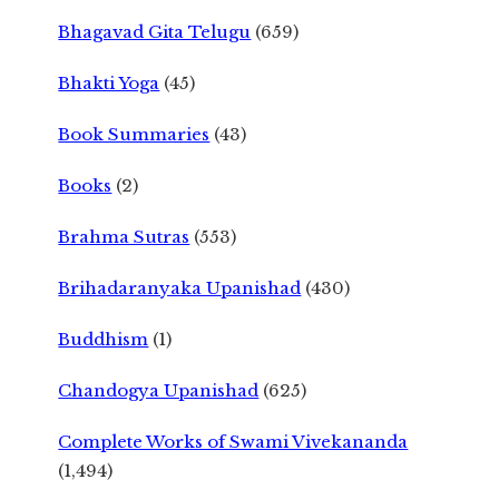
Bhagavad Gita Telugu
(659)
Bhakti Yoga
(45)
Book Summaries
(43)
Books
(2)
Brahma Sutras
(553)
Brihadaranyaka Upanishad
(430)
Buddhism
(1)
Chandogya Upanishad
(625)
Complete Works of Swami Vivekananda
(1,494)