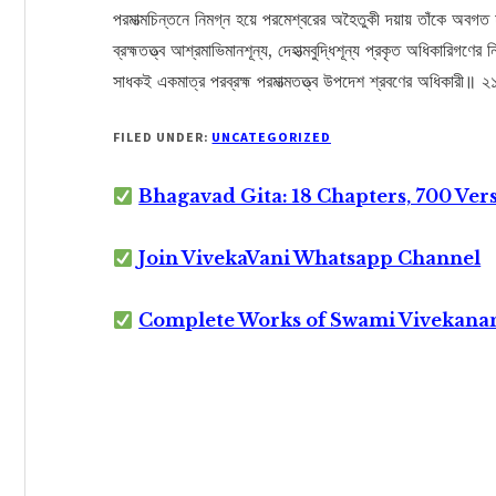
পরমাত্মচিন্তনে নিমগ্ন হয়ে পরমেশ্বরের অহৈতুকী দয়ায় তাঁকে অব
ব্রহ্মতত্ত্ব আশ্রমাভিমানশূন্য, দেহাত্মবুদ্ধিশূন্য প্রকৃত অধিকারিগ
সাধকই একমাত্র পরব্রহ্ম পরমাত্মতত্ত্ব উপদেশ শ্রবণের অধিকারী॥ 
FILED UNDER:
UNCATEGORIZED
Bhagavad Gita: 18 Chapters, 700 Ver
Join VivekaVani Whatsapp Channel
Complete Works of Swami Vivekana