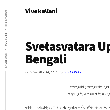
Additional
Skip
Skip
VivekaVani
to
to
menu
INSTAGRAM
main
primary
Voice
content
sidebar
of
Vivekananda
YOUTUBE
Svetasvatara U
Bengali
FACEBOOK
Posted on
MAY 26, 2011
by
VIVEKAVANI
তপঃপ্রভাবাদ্ দেবপ্রসাদাচ্চ ব্রহ
অত্যাশ্রমিভ্যঃ পরমং পবিত্রং প্রো
ব্যাখ্যা—শ্বেতাশ্বতর ঋষি তপের প্রভাবে অর্থাৎ সর্ববিধ বিষয়জনি