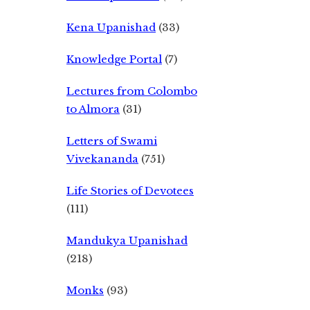
Kena Upanishad
(33)
Knowledge Portal
(7)
Lectures from Colombo
to Almora
(31)
Letters of Swami
Vivekananda
(751)
Life Stories of Devotees
(111)
Mandukya Upanishad
(218)
Monks
(93)