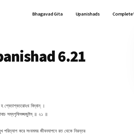
Bhagavad Gita
Upanishads
Complete
panishad 6.21
্ম হ শ্বেতাশ্বতরোঽথ বিদ্বান্ ।
বাচ সম্যগৃষিসঙ্ঘজুষ্টম্ ॥ ২১ ॥
ত সুখ পরিত্যাগ করে সংযমময় জীবনযাপনে রত থেকে নিরন্তর