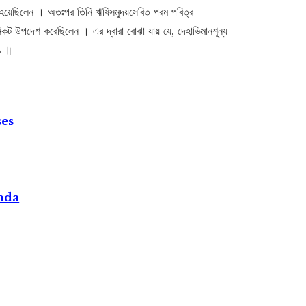
গত হয়েছিলেন । অতঃপর তিনি ঋষিসমুদয়সেবিত পরম পবিত্র
ণের নিকট উপদেশ করেছিলেন । এর দ্বারা বোঝা যায় যে, দেহাভিমানশূন্য
২১ ॥
ses
nda