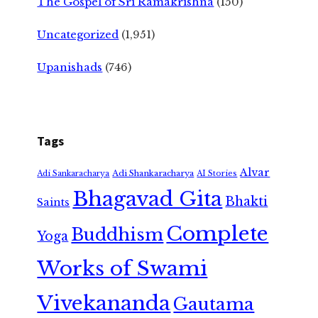
The Gospel of Sri Ramakrishna
(150)
Uncategorized
(1,951)
Upanishads
(746)
Tags
Alvar
Adi Shankaracharya
Adi Sankaracharya
AI Stories
Bhagavad Gita
Bhakti
Saints
Complete
Buddhism
Yoga
Works of Swami
Vivekananda
Gautama