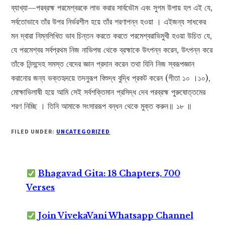
ব্যাখ্যা—পরব্রহ্ম পরমেশ্বরকে লাভ করার সার্বভৌম এবং সুগম উপায় হল এই যে,
সর্বতোভাবে তাঁর উপর নির্ভরশীল হয়ে তাঁর শরণাপন্ন হওয়া । এইজন্য সাধকের
মন দ্বারা নিম্নলিখিত ভাব চিন্তন করতে করতে পরমেশ্বরাভিমুখী হওয়া উচিত যে,
যে পরমেশ্বর সর্বপ্রথম নিজ নাভিপদ্ম থেকে ব্রহ্মাকে উৎপন্ন করেন, উৎপন্ন করে
তাঁকে নিন্সন্দেহ সমস্ত বেদের জ্ঞান প্রদান করেন তথা যিনি নিজ স্বরূপজ্ঞান
করানোর জন্য ভক্তহৃদয়ে তদনুরূপ বিশুদ্ধ বুদ্ধি প্রকট করেন (গীতা ১০ ।১০),
মোক্ষাভিলাষী হয়ে আমি সেই সর্বশক্তিমান প্রসিদ্ধ দেব পরব্রহ্ম পুরুষোত্তমের
শরণ নিচ্ছি । তিনি আমাকে সংসাররূপ বন্ধন থেকে মুক্ত করুন॥ ১৮ ॥
FILED UNDER:
UNCATEGORIZED
Bhagavad Gita: 18 Chapters, 700
Verses
Join VivekaVani Whatsapp Channel