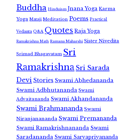
Buddha
Jnana Yoga
Karma
Hinduism
Poems
Yoga
Meditation
Mataji
Practical
Quotes
Raja Yoga
Vedanta
Q&A
Sister Nivedita
Ramana Maharshi
Ramakrishna Math
Sri
Srimad Bhagavatam
Ramakrishna
Sri Sarada
Devi
Stories
Swami Abhedananda
Swami Adbhutananda
Swami
Swami Akhandananda
Advaitananda
Swami Brahmananda
Swami
Swami Premananda
Niranjanananda
Swami Ramakrishnananda
Swami
Saradananda
Swami Sarvapriyananda