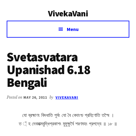
Additional
Skip
Skip
VivekaVani
to
to
menu
main
primary
Voice
content
sidebar
Menu
of
Vivekananda
Svetasvatara
Upanishad 6.18
Bengali
Posted on
MAY 26, 2011
by
VIVEKAVANI
যো ব্রহ্মাণং বিদধাতি পূর্বং যো বৈ বেদাংশ্চ প্রহিণোতি তস্মৈ ।
ত ্ঁ হ দেবমাত্মবুদ্ধিপ্রকাশং মুমুক্ষুর্বৈ শরণমহং প্রপদ্যে ॥ ১৮ ॥