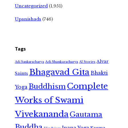
Uncategorized
(1,951)
Upanishads
(746)
Tags
Alvar
Adi Shankaracharya
Adi Sankaracharya
AI Stories
Bhagavad Gita
Bhakti
Saints
Complete
Buddhism
Yoga
Works of Swami
Vivekananda
Gautama
Buddha
Jnana Yoga
Karma