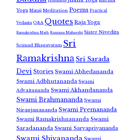
Hinduism
Poems
Yoga
Meditation
Mataji
Practical
Quotes
Raja Yoga
Vedanta
Q&A
Sister Nivedita
Ramana Maharshi
Ramakrishna Math
Sri
Srimad Bhagavatam
Ramakrishna
Sri Sarada
Devi
Stories
Swami Abhedananda
Swami Adbhutananda
Swami
Swami Akhandananda
Advaitananda
Swami Brahmananda
Swami
Swami Premananda
Niranjanananda
Swami Ramakrishnananda
Swami
Saradananda
Swami Sarvapriyananda
Swami Shivananda
Swami