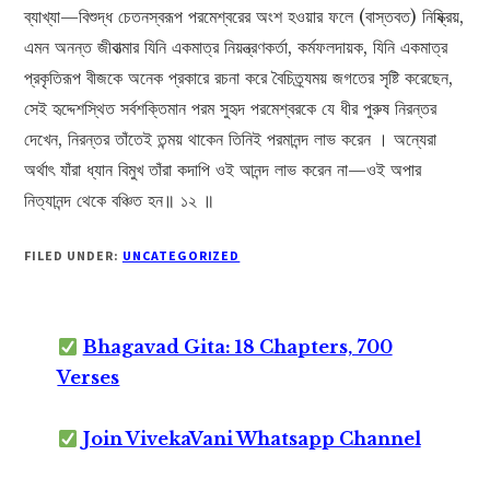
ব্যাখ্যা—বিশুদ্ধ চেতনস্বরূপ পরমেশ্বরের অংশ হওয়ার ফলে (বাস্তবত) নিষ্ক্রিয়,
এমন অনন্ত জীবাত্মার যিনি একমাত্র নিয়ন্ত্রণকর্তা, কর্মফলদায়ক, যিনি একমাত্র
প্রকৃতিরূপ বীজকে অনেক প্রকারে রচনা করে বৈচিত্র্যময় জগতের সৃষ্টি করেছেন,
সেই হৃদ্দেশস্থিত সর্বশক্তিমান পরম সুহৃদ পরমেশ্বরকে যে ধীর পুরুষ নিরন্তর
দেখেন, নিরন্তর তাঁতেই তন্ময় থাকেন তিনিই পরমানন্দ লাভ করেন । অন্যেরা
অর্থাৎ যাঁরা ধ্যান বিমুখ তাঁরা কদাপি ওই আনন্দ লাভ করেন না—ওই অপার
নিত্যানন্দ থেকে বঞ্চিত হন॥ ১২ ॥
FILED UNDER:
UNCATEGORIZED
Bhagavad Gita: 18 Chapters, 700
Verses
Join VivekaVani Whatsapp Channel