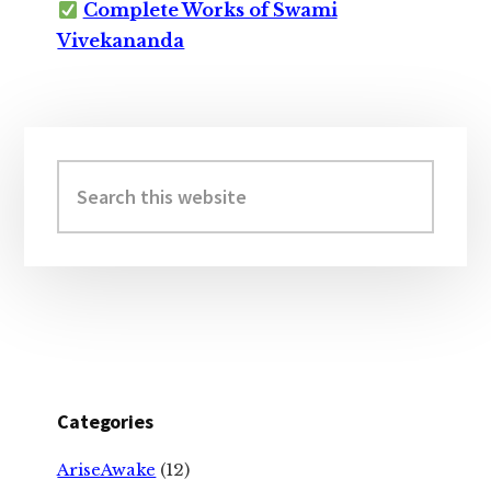
Complete Works of Swami
Vivekananda
Primary
Sidebar
Search
this
website
Categories
AriseAwake
(12)