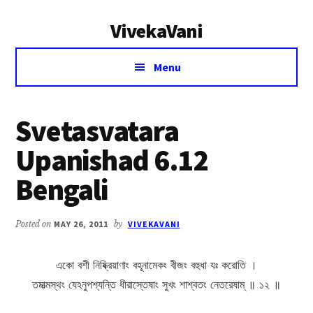
Additional
Skip
Skip
VivekaVani
to
to
menu
main
primary
Voice
content
sidebar
Menu
of
Vivekananda
Svetasvatara
Upanishad 6.12
Bengali
Posted on
MAY 26, 2011
by
VIVEKAVANI
একো বশী নিষ্ক্রিয়াণাং বহূনামেকং বীজং বহুধা যঃ করোতি ।
তমাত্মস্থং যেঽনুপশ্যন্তি ধীরাস্তেষাং সুখং শাশ্বতং নেতরেষাম্ ॥ ১২ ॥